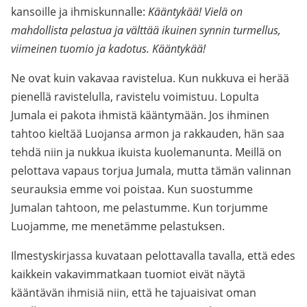
kansoille ja ihmiskunnalle:
Kääntykää! Vielä on
mahdollista pelastua ja välttää ikuinen synnin turmellus,
viimeinen tuomio ja kadotus. Kääntykää!
Ne ovat kuin vakavaa ravistelua. Kun nukkuva ei herää
pienellä ravistelulla, ravistelu voimistuu. Lopulta
Jumala ei pakota ihmistä kääntymään. Jos ihminen
tahtoo kieltää Luojansa armon ja rakkauden, hän saa
tehdä niin ja nukkua ikuista kuolemanunta. Meillä on
pelottava vapaus torjua Jumala, mutta tämän valinnan
seurauksia emme voi poistaa. Kun suostumme
Jumalan tahtoon, me pelastumme. Kun torjumme
Luojamme, me menetämme pelastuksen.
Ilmestyskirjassa kuvataan pelottavalla tavalla, että edes
kaikkein vakavimmatkaan tuomiot eivät näytä
kääntävän ihmisiä niin, että he tajuaisivat oman