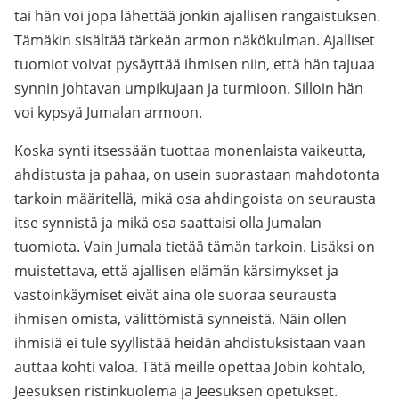
tai hän voi jopa lähettää jonkin ajallisen rangaistuksen.
Tämäkin sisältää tärkeän armon näkökulman. Ajalliset
tuomiot voivat pysäyttää ihmisen niin, että hän tajuaa
synnin johtavan umpikujaan ja turmioon. Silloin hän
voi kypsyä Jumalan armoon.
Koska synti itsessään tuottaa monenlaista vaikeutta,
ahdistusta ja pahaa, on usein suorastaan mahdotonta
tarkoin määritellä, mikä osa ahdingoista on seurausta
itse synnistä ja mikä osa saattaisi olla Jumalan
tuomiota. Vain Jumala tietää tämän tarkoin. Lisäksi on
muistettava, että ajallisen elämän kärsimykset ja
vastoinkäymiset eivät aina ole suoraa seurausta
ihmisen omista, välittömistä synneistä. Näin ollen
ihmisiä ei tule syyllistää heidän ahdistuksistaan vaan
auttaa kohti valoa. Tätä meille opettaa Jobin kohtalo,
Jeesuksen ristinkuolema ja Jeesuksen opetukset.