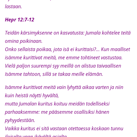
lastaan.
Hepr 12:7-12
Teidän kärsimyksenne on kasvatusta: Jumala kohtelee teitä
omina poikinaan.
Onko sellaista poikaa, jota isä ei kurittaisi?… Kun maalliset
isämme kurittivat meitä, me emme tohtineet vastustaa.
Vielä paljon suurempi syy meillä on alistua taivaallisen
Isämme tahtoon, sillä se takaa meille elämän.
Isämme kurittivat meitä vain lyhyttä aikaa varten ja niin
kuin heistä näytti hyvältä,
mutta Jumalan kuritus koituu meidän todelliseksi
parhaaksemme: me pääsemme osallisiksi hänen
pyhyydestään.
Vaikka kuritus ei sitä vastaan otettaessa koskaan tunnu
iloiselta vaan ikävältä asialta,