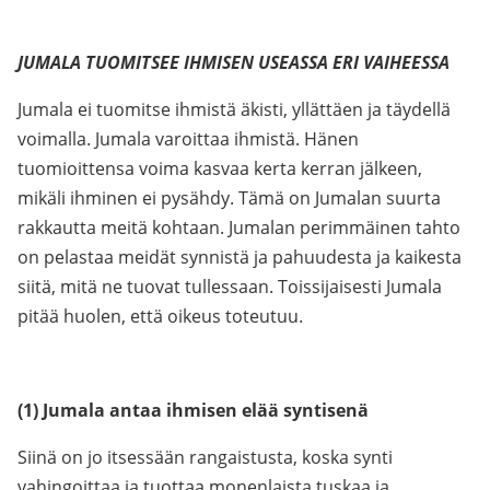
JUMALA TUOMITSEE IHMISEN USEASSA ERI VAIHEESSA
Jumala ei tuomitse ihmistä äkisti, yllättäen ja täydellä
voimalla. Jumala varoittaa ihmistä. Hänen
tuomioittensa voima kasvaa kerta kerran jälkeen,
mikäli ihminen ei pysähdy. Tämä on Jumalan suurta
rakkautta meitä kohtaan. Jumalan perimmäinen tahto
on pelastaa meidät synnistä ja pahuudesta ja kaikesta
siitä, mitä ne tuovat tullessaan. Toissijaisesti Jumala
pitää huolen, että oikeus toteutuu.
(1) Jumala antaa ihmisen elää syntisenä
Siinä on jo itsessään rangaistusta, koska synti
vahingoittaa ja tuottaa monenlaista tuskaa ja