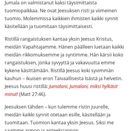
Jumala on valmistanut kaksi täysimittaista
tuomiopaikkaa. Ne ovat Jeesuksen risti ja viimeinen
tuomio. Molemmissa kaikkien ihmisten kaikki synnit
käsitellään ja tuomitaan täysimittaisesti.
Ristillä rangaistuksen kantaa yksin Jeesus Kristus,
meidän Vapahtajamme. Hänen päälleen luetaan kaikki
meidän rikkomuksemme ja syntimme. Hän kärsii koko
rangaistuksen, jonka syvyyttä ja vakavuutta emme
kykene käsittämään. Ristillä Jeesus koki syvimmän
kauhun – ikuisen eron Taivaallisesta Isästä ja helvetin.
Jeesus huusi ristillä:
Jumalani, Jumalani, miksi hylkäsit
minut!
(Matt 27:46).
Jeesuksen tähden – kun tulemme ristin juurelle,
meidän kaikki synnit otetaan esille, käsitellään ja
tuomitaan. Tuomion kantaa yksin Jeesus. Siksi me
saamme armon ja anteeksiannon.