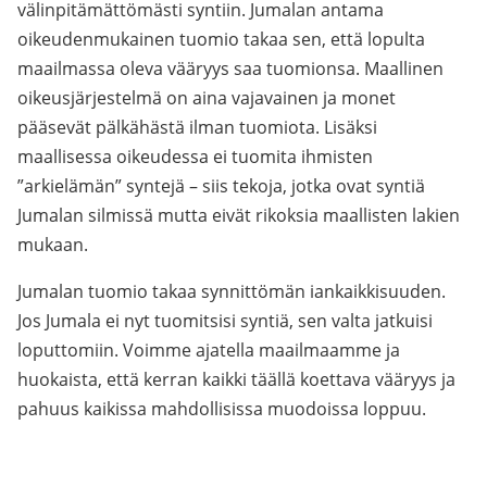
välinpitämättömästi syntiin. Jumalan antama
oikeudenmukainen tuomio takaa sen, että lopulta
maailmassa oleva vääryys saa tuomionsa. Maallinen
oikeusjärjestelmä on aina vajavainen ja monet
pääsevät pälkähästä ilman tuomiota. Lisäksi
maallisessa oikeudessa ei tuomita ihmisten
”arkielämän” syntejä – siis tekoja, jotka ovat syntiä
Jumalan silmissä mutta eivät rikoksia maallisten lakien
mukaan.
Jumalan tuomio takaa synnittömän iankaikkisuuden.
Jos Jumala ei nyt tuomitsisi syntiä, sen valta jatkuisi
loputtomiin. Voimme ajatella maailmaamme ja
huokaista, että kerran kaikki täällä koettava vääryys ja
pahuus kaikissa mahdollisissa muodoissa loppuu.