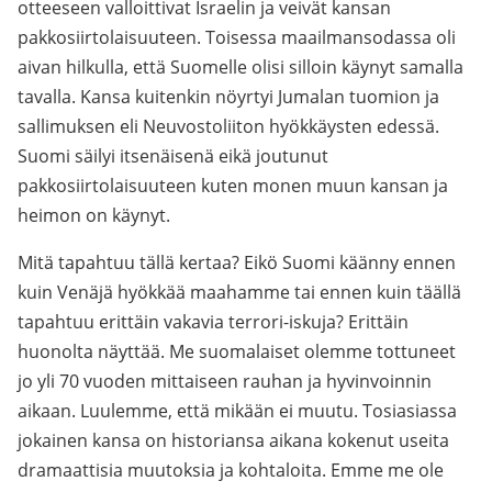
otteeseen valloittivat Israelin ja veivät kansan
pakkosiirtolaisuuteen. Toisessa maailmansodassa oli
aivan hilkulla, että Suomelle olisi silloin käynyt samalla
tavalla. Kansa kuitenkin nöyrtyi Jumalan tuomion ja
sallimuksen eli Neuvostoliiton hyökkäysten edessä.
Suomi säilyi itsenäisenä eikä joutunut
pakkosiirtolaisuuteen kuten monen muun kansan ja
heimon on käynyt.
Mitä tapahtuu tällä kertaa? Eikö Suomi käänny ennen
kuin Venäjä hyökkää maahamme tai ennen kuin täällä
tapahtuu erittäin vakavia terrori-iskuja? Erittäin
huonolta näyttää. Me suomalaiset olemme tottuneet
jo yli 70 vuoden mittaiseen rauhan ja hyvinvoinnin
aikaan. Luulemme, että mikään ei muutu. Tosiasiassa
jokainen kansa on historiansa aikana kokenut useita
dramaattisia muutoksia ja kohtaloita. Emme me ole