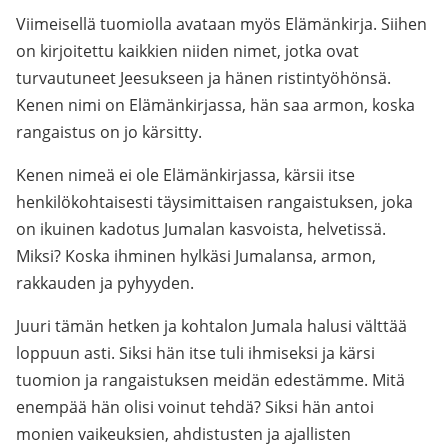
Viimeisellä tuomiolla avataan myös Elämänkirja. Siihen
on kirjoitettu kaikkien niiden nimet, jotka ovat
turvautuneet Jeesukseen ja hänen ristintyöhönsä.
Kenen nimi on Elämänkirjassa, hän saa armon, koska
rangaistus on jo kärsitty.
Kenen nimeä ei ole Elämänkirjassa, kärsii itse
henkilökohtaisesti täysimittaisen rangaistuksen, joka
on ikuinen kadotus Jumalan kasvoista, helvetissä.
Miksi? Koska ihminen hylkäsi Jumalansa, armon,
rakkauden ja pyhyyden.
Juuri tämän hetken ja kohtalon Jumala halusi välttää
loppuun asti. Siksi hän itse tuli ihmiseksi ja kärsi
tuomion ja rangaistuksen meidän edestämme. Mitä
enempää hän olisi voinut tehdä? Siksi hän antoi
monien vaikeuksien, ahdistusten ja ajallisten