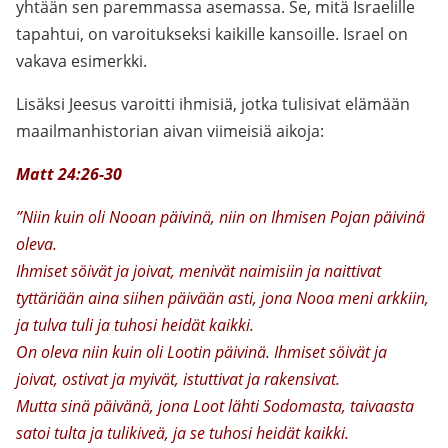
yhtään sen paremmassa asemassa. Se, mitä Israelille
tapahtui, on varoitukseksi kaikille kansoille. Israel on
vakava esimerkki.
Lisäksi Jeesus varoitti ihmisiä, jotka tulisivat elämään
maailmanhistorian aivan viimeisiä aikoja:
Matt 24:26-30
”Niin kuin oli Nooan päivinä, niin on Ihmisen Pojan päivinä
oleva.
Ihmiset söivät ja joivat, menivät naimisiin ja naittivat
tyttäriään aina siihen päivään asti, jona Nooa meni arkkiin,
ja tulva tuli ja tuhosi heidät kaikki.
On oleva niin kuin oli Lootin päivinä. Ihmiset söivät ja
joivat, ostivat ja myivät, istuttivat ja rakensivat.
Mutta sinä päivänä, jona Loot lähti Sodomasta, taivaasta
satoi tulta ja tulikiveä, ja se tuhosi heidät kaikki.