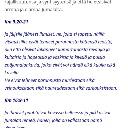
rajallisuutensa ja syntisyytensä ja että he etsisivät
armoa ja elämää Jumalalta.
Ilm 9:20-21
Ja jäljelle jääneet ihmiset, ne, joita ei tapettu näillä
vitsauksilla, eivät tehneet parannusta kättensä teoista,
niin että olisivat lakanneet kumartamasta riivaajia ja
kultaisia ja hopeaisia ja vaskisia ja kivisiä ja puisia
epäjumalankuvia, jotka eivät voi nähdä eikä kuulla eikä
kävellä.
He eivät tehneet parannusta murhistaan eikä
velhouksistaan eikä haureudestaan eikä varkauksistaan.
Ilm 16:9-11
Ja ihmiset paahtuivat kovassa helteessä ja pilkkasivat
Jumalan nimeä, hänen, jolla on vallassaan nämä