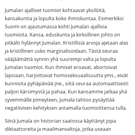
Jumalan ajalliset tuomiot kohtaavat yksilöitä,
kansakuntia ja lopulta koko ihmiskuntaa. Esimerkiksi
Suomi on ajautumassa kohti Jumalan ajallisia
tuomioita. Kansa, eduskunta ja kirkollinen johto on
pitkälti hylännyt Jumalan. Kristillisiä arvoja ajetaan alas
ja kristillinen usko marginalisoidaan. Tästä seuraa
vääjäämättä synnin yhä suurempi valta ja lopulta
Jumalan tuomiot. Kun ihmiset eroavat, abortoivat
lapsiaan, harjoittavat homoseksuaalisuutta yms., eivät
kunnioita pyhäpäivää jne., siitä seuraa automaattisesti
paljon kärsimystä ja pahaa. Kun kansamme jatkaa yhä
syvemmälle pimeyteen, Jumala tahtoo pysäyttää
negatiivisen kehityksen antamalla tuomioittensa tulla.
Siinä Jumala on historian saatossa käyttänyt jopa
diktaattoreita ja maailmanvaltoja, jotka useaan