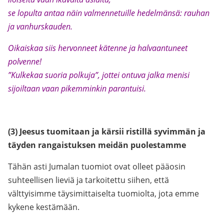
se lopulta antaa näin valmennetuille hedelmänsä: rauhan
ja vanhurskauden.
Oikaiskaa siis hervonneet kätenne ja halvaantuneet
polvenne!
”Kulkekaa suoria polkuja”, jottei ontuva jalka menisi
sijoiltaan vaan pikemminkin parantuisi.
(3) Jeesus tuomitaan ja kärsii ristillä syvimmän ja
täyden rangaistuksen meidän puolestamme
Tähän asti Jumalan tuomiot ovat olleet pääosin
suhteellisen lieviä ja tarkoitettu siihen, että
välttyisimme täysimittaiselta tuomiolta, jota emme
kykene kestämään.