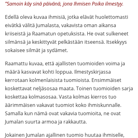
”Samoin käy sinä päivänä, jona Ihmisen Poika ilmestyy.
Edellä oleva kuvaa ihmisiä, jotka elävät huolettomasti
eivätkä välitä Jumalasta, vakavista oman aikansa
kriiseistä ja Raamatun opetuksista. He ovat sulkeneet
silmänsä ja keskittyvät pelkästään itseensä. Itsekkyys
sokaisee silmät ja sydämet.
Raamattu kuvaa, että ajallisten tuomioiden voima ja
määrä kasvavat kohti loppua. Ilmestyskirjassa
kerrotaan kolmenlaisista tuomioista. Ensimmäiset
koskettavat neljäsosaa maata. Toinen tuomioiden sarja
koskettaa kolmasosaa. Vasta kolmas kierros tuo
äärimmäisen vakavat tuomiot koko ihmiskunnalle.
Samalla kun nämä ovat vakavia tuomioita, ne ovat
Jumalan suurta armoa ja rakkautta.
Jokainen Jumalan ajallinen tuomio huutaa ihmiselle,