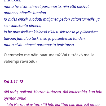
vitsaukset;
mutta he eivät tehneet parannusta, niin että olisivat
antaneet hänelle kunnian.
Ja viides enkeli vuodatti maljansa pedon valtaistuimelle, ja
sen valtakunta pimeni;
ja he pureskelivat kielensä rikki tuskissansa ja pilkkasivat
taivaan Jumalaa tuskiensa ja paiseittensa tähden,
mutta eivät tehneet parannusta teoistansa.
Olemmeko me näin paatuneita? Vai riittääkö meille
vähempi ravistelu?
Snl 3:11-12
Älä torju, poikani, Herran kuritusta, älä katkeroidu, kun hän
ojentaa sinua
– jota Herra rakastaa, sitä hän kurittaa niin kuin isä omaa