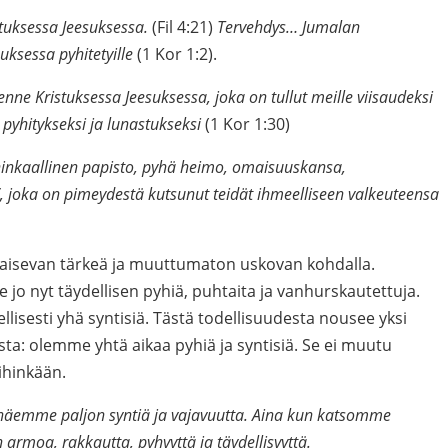
stuksessa Jeesuksessa.
(Fil 4:21)
Tervehdys… Jumalan
uksessa pyhitetyille
(1 Kor 1:2).
ne Kristuksessa Jeesuksessa, joka on tullut meille viisaudeksi
 pyhitykseksi ja lunastukseksi
(1 Kor 1:30)
kuninkaallinen papisto, pyhä heimo, omaisuuskansa,
”, joka on pimeydestä kutsunut teidät ihmeelliseen valkeuteensa
aisevan tärkeä ja muuttumaton uskovan kohdalla.
o nyt täydellisen pyhiä, puhtaita ja vanhurskautettuja.
sesti yhä syntisiä. Tästä todellisuudesta nousee yksi
sta: olemme yhtä aikaa pyhiä ja syntisiä. Se ei muutu
ihinkään.
äemme paljon syntiä ja vajavuutta. Aina kun katsomme
rmoa, rakkautta, pyhyyttä ja täydellisyyttä.