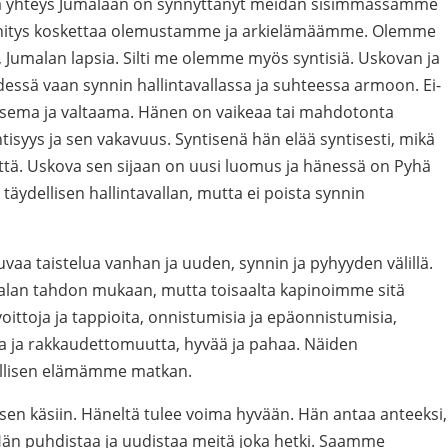
ä yhteys Jumalaan on synnyttänyt meidän sisimmässämme
 pyhitys koskettaa olemustamme ja arkielämäämme. Olemme
 Jumalan lapsia. Silti me olemme myös syntisiä. Uskovan ja
ydessä vaan synnin hallintavallassa ja suhteessa armoon. Ei-
isema ja valtaama. Hänen on vaikeaa tai mahdotonta
isyys ja sen vakavuus. Syntisenä hän elää syntisesti, mikä
yyttä. Uskova sen sijaan on uusi luomus ja hänessä on Pyhä
äydellisen hallintavallan, mutta ei poista synnin
vaa taistelua vanhan ja uuden, synnin ja pyhyyden välillä.
alan tahdon mukaan, mutta toisaalta kapinoimme sitä
ttoja ja tappioita, onnistumisia ja epäonnistumisia,
ta ja rakkaudettomuutta, hyvää ja pahaa. Näiden
allisen elämämme matkan.
en käsiin. Häneltä tulee voima hyvään. Hän antaa anteeksi,
än puhdistaa ja uudistaa meitä joka hetki. Saamme