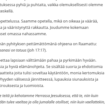
uksessa pyhiä ja puhtaita, vaikka olemuksellisesti olemme
eskellä.
ettelussa. Saamme opetella, mikä on oikeaa ja väärää,
tta ja vääristynyttä rakkautta. Joudumme kokemaan
aukset omassa nahassamme.
män pyhityksen pettämättömänä ohjeena on Raamattu:
 sanasi on totuus
(Joh 17:17).
ettaa lapsiaan välttämään pahaa ja pyrkimään hyvään.
ia ja hyviä elämänohjeita. Se sisältää suoria ja ehdottomia
iaatteita joita tulisi soveltaa käytäntöön, monia kertomuksia
hyyden välisessä jännitteessä, lupauksia siunauksista ja
irouksesta ja tuomioista.
e teitä ja kehotamme Herrassa Jeesuksessa, että te, niin kuin
än tulee vaeltaa ja olla Jumalalle otolliset, niin kuin vaellattekin,