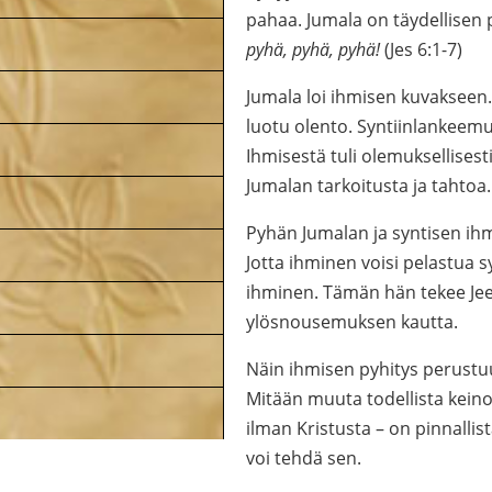
pahaa. Jumala on täydellisen 
pyhä, pyhä, pyhä!
(Jes 6:1-7)
Jumala loi ihmisen kuvakseen.
luotu olento. Syntiinlankeemu
Ihmisestä tuli olemuksellisesti
Jumalan tarkoitusta ja tahtoa
Pyhän Jumalan ja syntisen ih
Jotta ihminen voisi pelastua 
ihminen. Tämän hän tekee Je
ylösnousemuksen kautta.
Näin ihmisen pyhitys perustu
Mitään muuta todellista keino
ilman Kristusta – on pinnallis
voi tehdä sen.