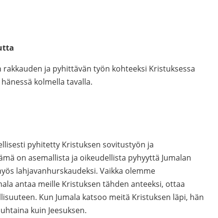
utta
rakkauden ja pyhittävän työn kohteeksi Kristuksessa
 hänessä kolmella tavalla.
lisesti pyhitetty Kristuksen sovitustyön ja
mä on asemallista ja oikeudellista pyhyyttä Jumalan
myös lahjavanhurskaudeksi. Vaikka olemme
ala antaa meille Kristuksen tähden anteeksi, ottaa
llisuuteen. Kun Jumala katsoo meitä Kristuksen läpi, hän
puhtaina kuin Jeesuksen.