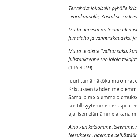
Tervehdys jokaiselle pyhälle Kri
seurakunnalle, Kristuksessa Jees
Mutta hänestä on teidän olemisen
Jumalalta ja vanhurskaudeksi ja
Mutta te olette ”valittu suku, 
julistaaksenne sen jaloja tekoja
(1 Piet 2:9)
Juuri tämä näkökulma on ratk
Kristuksen tähden me olemme j
Samalla me olemme olemukselli
kristillisyytemme peruspilarei
ajallisen elämämme aikana m
Aina kun katsomme itseemme, n
Jeesukseen, näemme pelkästään a