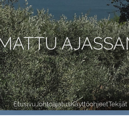
MATTU AJASS
Etusivu
Johtoajatus
Käyttöohjeet
Tekijät