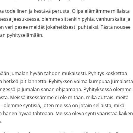
a todellinen ja kestävä perusta. Olipa elämämme millaista
essa Jeesuksessa, olemme sittenkin pyhiä, vanhurskaita ja
en veri pesee meidät jokahetkisesti puhtaiksi. Tästä nousee
an pyhityselämään.
mään Jumalan hyvän tahdon mukaisesti. Pyhitys koskettaa
 hetkeä ja tilannetta. Pyhityksen voima kumpuaa Jumalasta
engessä ja Jumalan sanan ohjaamana. Pyhityksessä olemme
asta. Meissä itsessämme ei ole mitään, mikä auttaisi meitä
– olemme syntisiä, joten meissä on jotain sellaista, mikä
ja hänen hyvää tahtoaan. Meissä oleva synti vääristää kaiken
.