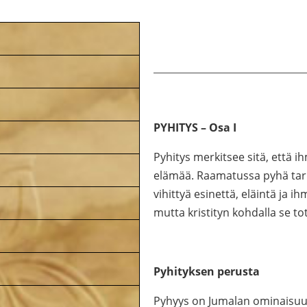
PYHITYS – Osa I
Pyhitys merkitsee sitä, että
elämää. Raamatussa pyhä tark
vihittyä esinettä, eläintä ja i
mutta kristityn kohdalla se to
Pyhityksen perusta
Pyhyys on Jumalan ominaisuus