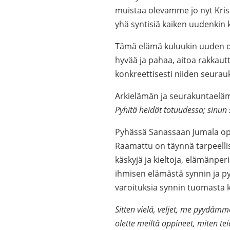
muistaa olevamme jo nyt Krist
yhä syntisiä kaiken uudenkin k
Tämä elämä kuluukin uuden op
hyvää ja pahaa, aitoa rakkau
konkreettisesti niiden seur
Arkielämän ja seurakuntaelä
Pyhitä heidät totuudessa; sinun
Pyhässä Sanassaan Jumala op
Raamattu on täynnä tarpeellis
käskyjä ja kieltoja, elämänper
ihmisen elämästä synnin ja py
varoituksia synnin tuomasta k
Sitten vielä, veljet, me pyydämm
olette meiltä oppineet, miten teid