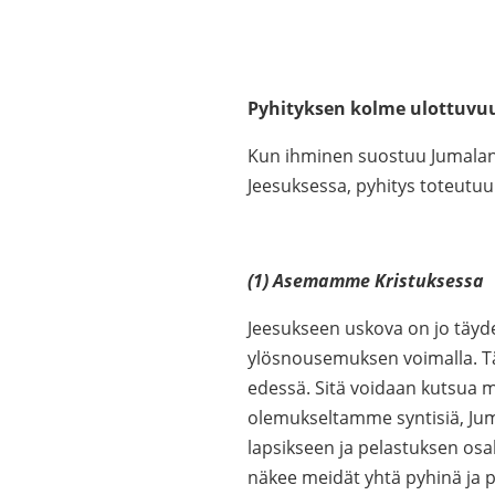
Pyhityksen kolme ulottuvu
Kun ihminen suostuu Jumalan 
Jeesuksessa, pyhitys toteutuu
(1) Asemamme Kristuksessa
Jeesukseen uskova on jo täydel
ylösnousemuksen voimalla. Tä
edessä. Sitä voidaan kutsua 
olemukseltamme syntisiä, Jum
lapsikseen ja pelastuksen osa
näkee meidät yhtä pyhinä ja 