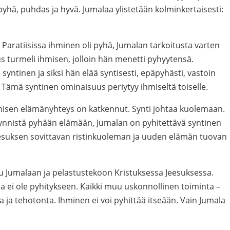
pyhä, puhdas ja hyvä. Jumalaa ylistetään kolminkertaisesti:
 Paratiisissa ihminen oli pyhä, Jumalan tarkoitusta varten
s turmeli ihmisen, jolloin hän menetti pyhyytensä.
 syntinen ja siksi hän elää syntisesti, epäpyhästi, vastoin
. Tämä syntinen ominaisuus periytyy ihmiseltä toiselle.
misen elämänyhteys on katkennut. Synti johtaa kuolemaan.
synnistä pyhään elämään, Jumalan on pyhitettävä syntinen
esuksen sovittavan ristinkuoleman ja uuden elämän tuovan
u Jumalaan ja pelastustekoon Kristuksessa Jeesuksessa.
a ei ole pyhitykseen. Kaikki muu uskonnollinen toiminta –
ta ja tehotonta. Ihminen ei voi pyhittää itseään. Vain Jumala