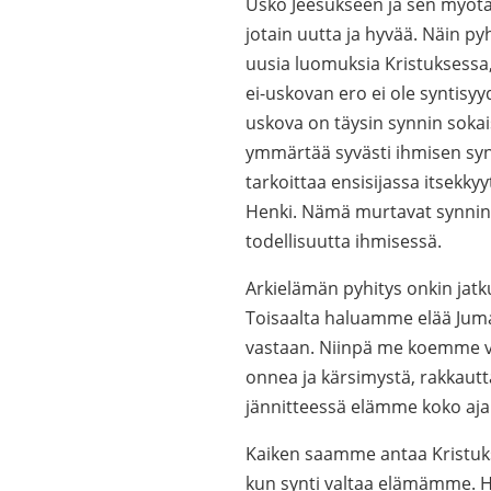
Usko Jeesukseen ja sen myöt
jotain uutta ja hyvää. Näin
uusia luomuksia Kristuksessa,
ei-uskovan ero ei ole syntisy
uskova on täysin synnin soka
ymmärtää syvästi ihmisen synt
tarkoittaa ensisijassa itsekk
Henki. Nämä murtavat synnin t
todellisuutta ihmisessä.
Arkielämän pyhitys onkin jatku
Toisaalta haluamme elää Jum
vastaan. Niinpä me koemme voi
onnea ja kärsimystä, rakkaut
jännitteessä elämme koko aj
Kaiken saamme antaa Kristuks
kun synti valtaa elämämme. H