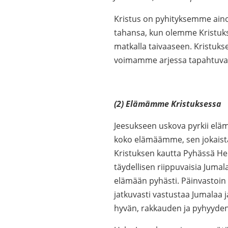
Kristus on pyhityksemme aino
tahansa, kun olemme Kristuks
matkalla taivaaseen. Kristuks
voimamme arjessa tapahtuva
(2) Elämämme Kristuksessa
Jeesukseen uskova pyrkii elä
koko elämäämme, sen jokaista
Kristuksen kautta Pyhässä H
täydellisen riippuvaisia Jumal
elämään pyhästi. Päinvastoin 
jatkuvasti vastustaa Jumalaa 
hyvän, rakkauden ja pyhyyden