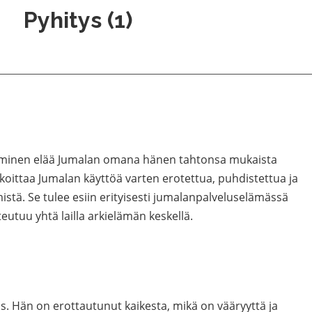
Pyhitys (1)
 ihminen elää Jumalan omana hänen tahtonsa mukaista
oittaa Jumalan käyttöä varten erotettua, puhdistettua ja
hmistä. Se tulee esiin erityisesti jumalanpalveluselämässä
teutuu yhtä lailla arkielämän keskellä.
. Hän on erottautunut kaikesta, mikä on vääryyttä ja