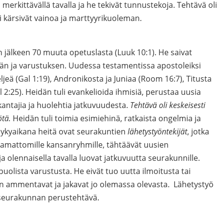
 merkittävällä tavalla ja he tekivät tunnustekoja. Tehtävä oli
kki kärsivät vainoa ja marttyyrikuoleman.
n jälkeen 70 muuta opetuslasta (Luuk 10:1). He saivat
vän ja varustuksen. Uudessa testamentissa apostoleiksi
jeä (Gal 1:19), Andronikosta ja Juniaa (Room 16:7), Titusta
il 2:25). Heidän tuli evankelioida ihmisiä, perustaa uusia
antajia ja huolehtia jatkuvuudesta.
Tehtävä oli keskeisesti
ötä.
Heidän tuli toimia esimiehinä, ratkaista ongelmia ja
Nykyaikana heitä ovat seurakuntien
lähetystyöntekijät
, jotka
ttamattomille kansanryhmille, tähtäävät uusien
 olennaisella tavalla luovat jatkuvuutta seurakunnille.
uolista varustusta. He eivät tuo uutta ilmoitusta tai
an ammentavat ja jakavat jo olemassa olevasta. Lähetystyö
isseurakunnan perustehtävä.