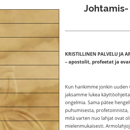
Johtamis- 
KRISTILLINEN PALVELU JA AR
– apostolit, profeetat ja eva
Kun hankimme jonkin uuden ve
jaksamme lukea käyttöohjeita,
ongelmia. Sama pätee hengelli
puhumisesta, profetoinnista,
mitä varten nuo lahjat ovat ol
mielenmukaisesti. Armolahjoj