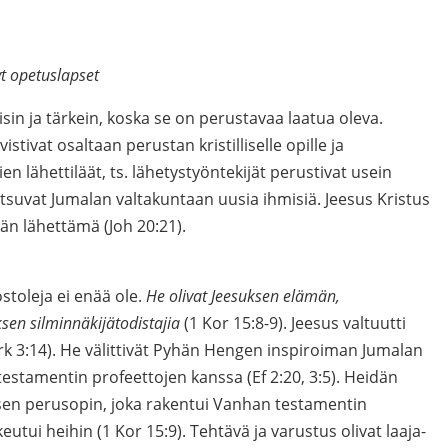
t opetuslapset
isin ja tärkein, koska se on perustavaa laatua oleva.
tivat osaltaan perustan kristilliselle opille ja
n lähettiläät, ts. lähetystyöntekijät perustivat usein
utsuvat Jumalan valtakuntaan uusia ihmisiä. Jeesus Kristus
 Isän lähettämä (Joh 20:21).
ostoleja ei enää ole.
He olivat Jeesuksen elämän,
en silminnäkijätodistajia
(1 Kor 15:8-9). Jeesus valtuutti
rk 3:14). He välittivät Pyhän Hengen inspiroiman Jumalan
stamentin profeettojen kanssa (Ef 2:20, 3:5). Heidän
lisen perusopin, joka rakentui Vanhan testamentin
eutui heihin (1 Kor 15:9). Tehtävä ja varustus olivat laaja-