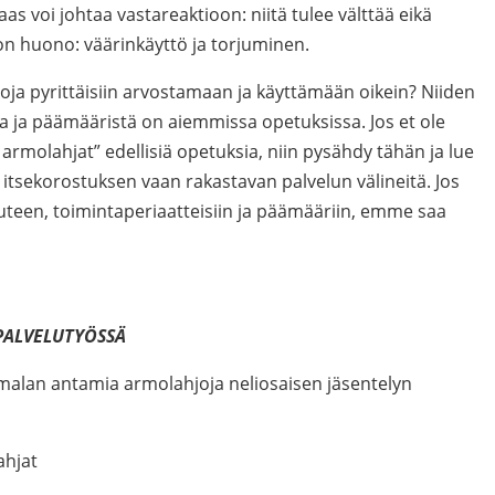
taas voi johtaa vastareaktioon: niitä tulee välttää eikä
on huono: väärinkäyttö ja torjuminen.
joja pyrittäisiin arvostamaan ja käyttämään oikein? Niiden
ta ja päämääristä on aiemmissa opetuksissa. Jos et ole
a armolahjat” edellisiä opetuksia, niin pysähdy tähän ja lue
 itsekorostuksen vaan rakastavan palvelun välineitä. Jos
een, toimintaperiaatteisiin ja päämääriin, emme saa
 PALVELUTYÖSSÄ
alan antamia armolahjoja neliosaisen jäsentelyn
ahjat