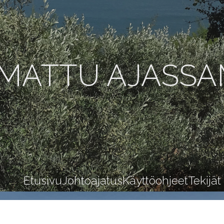
MATTU AJASS
Etusivu
Johtoajatus
Käyttöohjeet
Tekijät