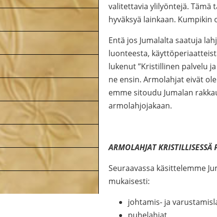
valitettavia ylilyöntejä. Tämä 
hyväksyä lainkaan. Kumpikin 
Entä jos Jumalalta saatuja lah
luonteesta, käyttöperiaatteis
lukenut ”Kristillinen palvelu j
ne ensin. Armolahjat eivät ole
emme sitoudu Jumalan rakkaut
armolahjojakaan.
ARMOLAHJAT KRISTILLISESSÄ
Seuraavassa käsittelemme Jum
mukaisesti:
johtamis- ja varustamisl
puhelahjat