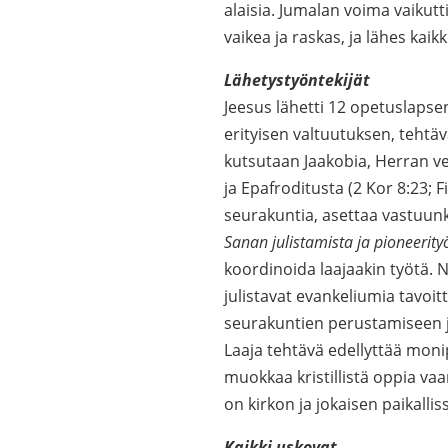
alaisia. Jumalan voima vaikutti
vaikea ja raskas, ja lähes kai
Lähetystyöntekijät
Jeesus lähetti 12 opetuslapse
erityisen valtuutuksen, tehtä
kutsutaan Jaakobia, Herran vel
ja Epafroditusta (2 Kor 8:23; F
seurakuntia, asettaa vastuunk
Sanan julistamista ja pioneerity
koordinoida laajaakin työtä. 
julistavat evankeliumia tavoi
seurakuntien perustamiseen ja
Laaja tehtävä edellyttää monip
muokkaa kristillistä oppia va
on kirkon ja jokaisen paikall
Kaikki uskovat