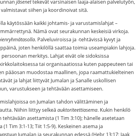
akunnan
jäsenet
tekevät varsinaisen laaja-alaisen palvelutyön,
 valmistavat siihen ja koordinoivat sitä.
lla käytössään kaikki johtamis- ja varustamislahjat –
i ymmärrettynä. Nämä ovat seurakunnan keskeisiä virkoja.
pienryhmätasolla
. Palveluviroissa ja -tehtävissä kyvyt ja
ppäinä, joten henkilöllä saattaa toimia useampiakin lahjoja.
persoonan merkitys. Lahjat eivät ole sidoksissa
irkkolaitoksessa tai organisaatiossa kuten pappeuteen tai
sen pääosan muodostaa maallinen, jopa raamattukielteinen
ävät ja lahjat liittyvät Jumalan ja Sanalle uskollisen
n, varustukseen ja tehtävään asettamiseen.
amislahjoissa on Jumalan tahdon välittäminen ja
utta. Niihin liittyy selkeä
auktoriteettiasema
. Kukin henkilö
n tehtävään asettamista (1 Tim 3:10); hänelle asetetaan
 (1 Tim 3:1-13; Tiit 1:5-9). Keskeinen asema ja
 vastuun
Jumalan ja seurakunnan edessä (Hebr 13:17; Jaak