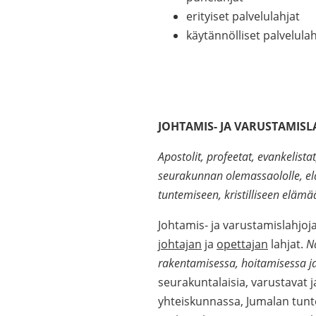
erityiset palvelulahjat
käytännölliset palvelulah
JOHTAMIS- JA VARUSTAMIS
Apostolit, profeetat, evankelista
seurakunnan olemassaololle, elä
tuntemiseen, kristilliseen elämä
Johtamis- ja varustamislahjoj
johtajan
ja
opettajan
lahjat.
N
rakentamisessa, hoitamisessa ja
seurakuntalaisia, varustavat
yhteiskunnassa, Jumalan tunte