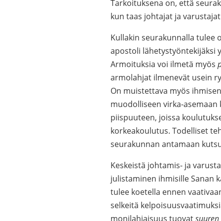
Tarkoituksena on, että seur
kun taas johtajat ja varustajat
Kullakin seurakunnalla tulee o
apostoli lähetystyöntekijäks
Armoituksia voi ilmetä myös
armolahjat ilmenevät usein ry
On muistettava myös ihmisen 
muodolliseen virka-asemaan k
piispuuteen, joissa koulutuk
korkeakoulutus. Todelliset teht
seurakunnan antamaan kutsuu
Keskeistä johtamis- ja varust
julistaminen ihmisille Sanan ka
tulee koetella ennen vaativaa
selkeitä kelpoisuusvaatimuksia
monilahjaisuus tuovat
suuren