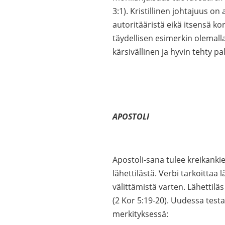
3:1). Kristillinen johtajuus on
autoritääristä eikä itsensä ko
täydellisen esimerkin olemalla 
kärsivällinen ja hyvin tehty p
APOSTOLI
Apostoli-sana tulee kreikanki
lähettilästä. Verbi tarkoitta
välittämistä varten. Lähettilä
(2 Kor 5:19-20). Uudessa test
merkityksessä: