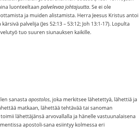
 aina luonteeltaan
palvelevaa johtajuutta
. Se ei ole
rottamista ja muiden alistamista. Herra Jeesus Kristus antoi
kärsivä palvelija (Jes 52:13 – 53:12; Joh 13:1-17). Lopulta
alvelutyö tuo suuren siunauksen kaikille.
elen sanasta
apostolos
, joka merkitsee lähetettyä, lähettiä ja
a lähettää matkaan, lähettää tehtävää tai sanoman
s toimii lähettäjänsä arvovallalla ja hänelle vastuunalaisena
amentissa apostoli-sana esiintyy kolmessa eri