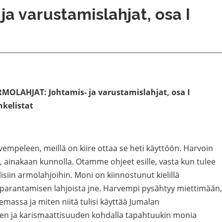
ja varustamislahjat, osa I
MOLAHJAT: Johtamis- ja varustamislahjat, osa I
nkelistat
mpeleen, meillä on kiire ottaa se heti käyttöön. Harvoin
 ainakaan kunnolla. Otamme ohjeet esille, vasta kun tulee
siin armolahjoihin. Moni on kiinnostunut kielillä
 parantamisen lahjoista jne. Harvempi pysähtyy miettimään,
emassa ja miten niitä tulisi käyttää Jumalan
en ja karismaattisuuden kohdalla tapahtuukin monia