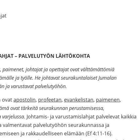
jat
LAHJAT – PALVELUTYÖN LÄHTÖKOHTA
t, paimenet, johtajat ja opettajat ovat välttämättömiä
mälle ja työlle. He johtavat seurakuntalaiset Jumalan
än ja varustavat palvelutyöhön.
a ovat
apostolin
,
profeetan
,
evankelistan
,
paimenen
,
ämä ovat tärkeitä seurakunnan perustamisessa,
 varjelussa.
Johtamis- ja varustamislahjat palvelevat kaikkia
 ja valmentavat palvelutyöhön seurakunnassa ja
miseen ja rakkaudelliseen elämään (Ef 4:11-16).