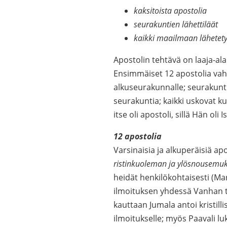
kaksitoista apostolia
seurakuntien lähettiläät
kaikki maailmaan lähetety
Apostolin tehtävä on laaja-ala
Ensimmäiset 12 apostolia vahvis
alkuseurakunnalle; seurakuntie
seurakuntia; kaikki uskovat k
itse oli apostoli, sillä Hän oli
12 apostolia
Varsinaisia ja alkuperäisiä ap
ristinkuoleman ja ylösnousemuks
heidät henkilökohtaisesti (Ma
ilmoituksen yhdessä Vanhan te
kauttaan Jumala antoi kristil
ilmoitukselle; myös Paavali luk