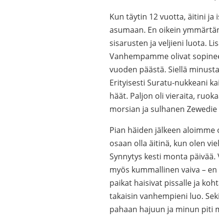
Kun täytin 12 vuotta, äitini j
asumaan. En oikein ymmärtänyt 
sisarusten ja veljieni luota. Li
Vanhempamme olivat sopineet
vuoden päästä. Siellä minusta k
Erityisesti Suratu-nukkeani ka
häät. Paljon oli vieraita, ruok
morsian ja sulhanen Zewedie
Pian häiden jälkeen aloimme
osaan olla äitinä, kun olen viel
Synnytys kesti monta päivää. V
myös kummallinen vaiva – en p
paikat haisivat pissalle ja ko
takaisin vanhempieni luo. Sek
pahaan hajuun ja minun piti 