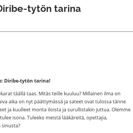
Diribe-tytön tarina
: Diribe-tytön tarina!
karat täällä taas. Mitäs teille kuuluu? Millainen ilma on
va aika on nyt päättymässä ja sateet ovat tulossa tänne
t ja kuulleet monta iloista ja surullistakin juttua. Olemme
ulee isona. Tuleeko meistä lääkäreitä, opettajia,
ä sinusta?