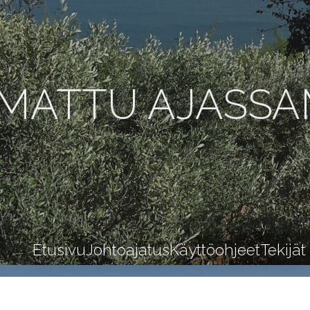
MATTU AJASS
Etusivu
Johtoajatus
Käyttöohjeet
Tekijät