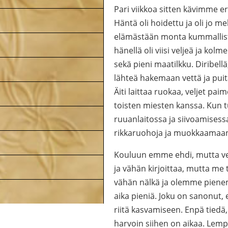
Pari viikkoa sitten kävimme e
Häntä oli hoidettu ja oli jo me
elämästään monta kummallista
hänellä oli viisi veljeä ja kol
sekä pieni maatilkku. Diribellä, 
lähteä hakemaan vettä ja puit
Äiti laittaa ruokaa, veljet pai
toisten miesten kanssa. Kun 
ruuanlaitossa ja siivoamises
rikkaruohoja ja muokkaamaan m
Kouluun emme ehdi, mutta velj
ja vähän kirjoittaa, mutta m
vähän nälkä ja olemme pienemp
aika pieniä. Joku on sanonut, 
riitä kasvamiseen. Enpä tiedä, 
harvoin siihen on aikaa. Lemp