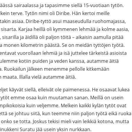
räässä sairaalassa ja tapasimme siellä 15-vuotiaan tytön.
lkein terve. Tytön nimi oli Diribe. Hän kertoi meille
kin asiaa. Diribe-tyttö asui maaseudulla ruohomajassa,
me sisarta. Karjaa heillä oli kymmenen lehmää ja kolme aasia,
sisarilla ja äidillä oli paljon töitä – aikaisin aamulla pitää
a monen kilometrin päästä. Se on meidän tyttöjen työtä.
mentavat vuorollaan lehmiä ja isä juttelee tärkeistä asioista
tulemme kotiin puiden ja veden kanssa, autamme äitiä
sa. Ruokailun jälkeen menemme pellolle kitkemään
aata. Illalla vielä autamme äitiä.
et käyvät siellä, elleivät ole paimenessa. He osaavat lukea
e tytöt emme osaa kuin muutaman sanan. Meillä on usein
ikokoisia kuin veljemme. Melkein kaikki kylän tytöt ovat
että se johtuu siitä, kun teemme niin paljon työtä eikä ruoka
onko se totta. Joskus tekisi mieli vain leikkiä kotona, mutta
inukkeni Suratu jää usein yksin nurkkaan.