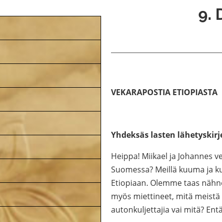
9. 
VEKARAPOSTIA ETIOPIASTA
Yhdeksäs lasten lähetyskirje
Heippa! Miikael ja Johannes ve
Suomessa? Meillä kuuma ja kui
Etiopiaan. Olemme taas nähnee
myös miettineet, mitä meistä t
autonkuljettajia vai mitä? Ent