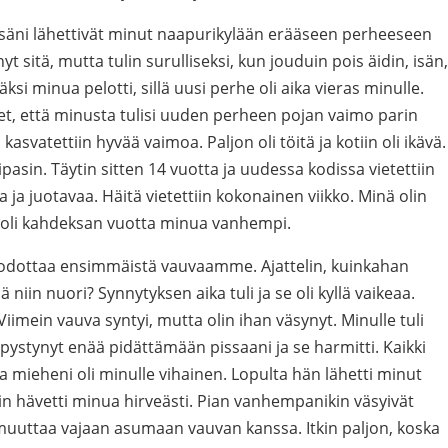
a isäni lähettivät minut naapurikylään erääseen perheeseen
sitä, mutta tulin surulliseksi, kun jouduin pois äidin, isän,
säksi minua pelotti, sillä uusi perhe oli aika vieras minulle.
, että minusta tulisi uuden perheen pojan vaimo parin
asvatettiin hyvää vaimoa. Paljon oli töitä ja kotiin oli ikävä.
ipasin. Täytin sitten 14 vuotta ja uudessa kodissa vietettiin
aa ja juotavaa. Häitä vietettiin kokonainen viikko. Minä olin
 oli kahdeksan vuotta minua vanhempi.
 odottaa ensimmäistä vauvaamme. Ajattelin, kuinkahan
ä niin nuori? Synnytyksen aika tuli ja se oli kyllä vaikeaa.
iimein vauva syntyi, mutta olin ihan väsynyt. Minulle tuli
ystynyt enää pidättämään pissaani ja se harmitti. Kaikki
hta mieheni oli minulle vihainen. Lopulta hän lähetti minut
in hävetti minua hirveästi. Pian vanhempanikin väsyivät
muuttaa vajaan asumaan vauvan kanssa. Itkin paljon, koska