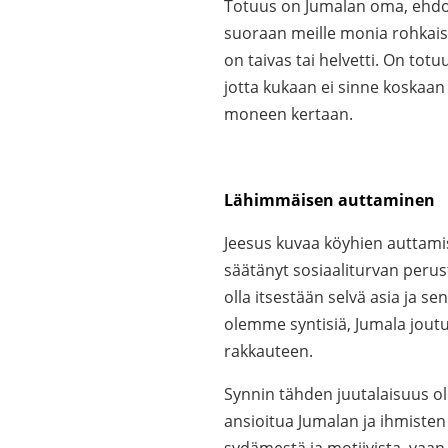
Totuus on Jumalan oma, ehd
suoraan meille monia rohkaise
on taivas tai helvetti. On totuu
jotta kukaan ei sinne koskaan 
moneen kertaan.
Lähimmäisen auttaminen
Jeesus kuvaa köyhien auttamis
säätänyt sosiaaliturvan perus
olla itsestään selvä asia ja 
olemme syntisiä, Jumala jout
rakkauteen.
Synnin tähden juutalaisuus oli
ansioitua Jumalan ja ihmiste