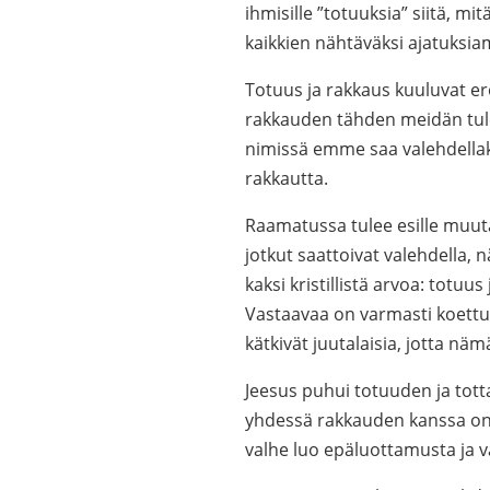
ihmisille ”totuuksia” siitä, mi
kaikkien nähtäväksi ajatuksiam
Totuus ja rakkaus kuuluvat e
rakkauden tähden meidän tul
nimissä emme saa valehdellaka
rakkautta.
Raamatussa tulee esille muut
jotkut saattoivat valehdella, 
kaksi kristillistä arvoa: totuus
Vastaavaa on varmasti koettu
kätkivät juutalaisia, jotta näm
Jeesus puhui totuuden ja tot
yhdessä rakkauden kanssa on
valhe luo epäluottamusta ja vaik