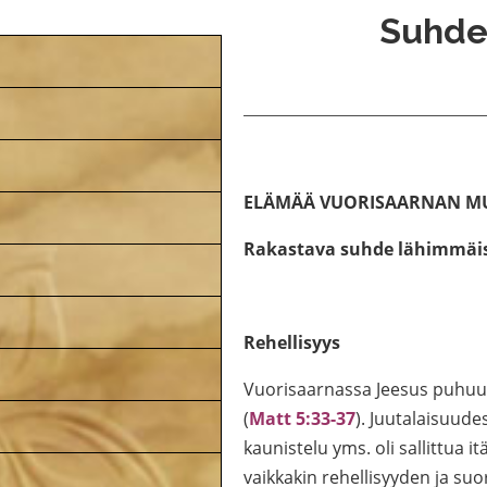
Suhde 
ELÄMÄÄ VUORISAARNAN M
Rakastava suhde lähimmäise
Rehellisyys
Vuorisaarnassa Jeesus puhuu r
(
Matt 5:33-37
). Juutalaisuudes
kaunistelu yms. oli sallittua i
vaikkakin rehellisyyden ja su