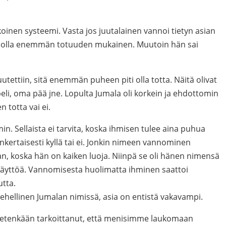
koinen systeemi. Vasta jos juutalainen vannoi tietyn asian
i olla enemmän totuuden mukainen. Muutoin hän sai
ettiin, sitä enemmän puheen piti olla totta. Näitä olivat
eli, oma pää jne. Lopulta Jumala oli korkein ja ehdottomin
n totta vai ei.
n. Sellaista ei tarvita, koska ihmisen tulee aina puhua
sinkertaisesti kyllä tai ei. Jonkin nimeen vannominen
an, koska hän on kaiken luoja. Niinpä se oli hänen nimensä
käyttöä. Vannomisesta huolimatta ihminen saattoi
utta.
ehellinen Jumalan nimissä, asia on entistä vakavampi.
 tietenkään tarkoittanut, että menisimme laukomaan