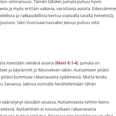
oton ominaisuus. Tämän tähden Jumala puhuu hyvin
via ja myös erittäin vakavia, varottavia asioita. Edessämme
dellista ja rakkaudellista kertoa sopivalla tavalla helvetistä,
joutuisi. Siksi Vuorisaarnassakin Jeesus puhuu siitä
ta itsestään selvänä asiana (
Matt 6:1-4
). Jumala on
teet ja käytännöt jo Mooseksen lakiin. Auttamisen pitäisi
sen pitäisi kummuta rakastavasta sydämestä. Mutta koska
uu Sanansa, lakinsa voimalla herättelemään tähän
 vääristynyt tässäkin asiassa. Auttamisesta tehtiin keino
n edessä. Auttaminen ei noussutkaan rakastavasta