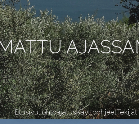
MATTU AJASS
Etusivu
Johtoajatus
Käyttöohjeet
Tekijät