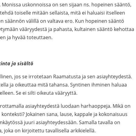
. Monissa uskonnoissa on sen sijaan ns. hopeinen sääntö,
ehdä toiselle mitään sellaista, mitä ei haluaisi itselleen
en säännön välillä on valtava ero. Kun hopeinen sääntö
äytymään vääryydestä ja pahasta, kultainen sääntö kehottaa
aen ja hyvää toteuttaen.
inta ja sisältö
inen, jos se irrotetaan Raamatusta ja sen asiayhteydestä.
stella ja oikeuttaa mitä tahansa. Syntinen ihminen haluaa
lleen. Se ei silti oikeuta vääryyttä.
irrottamalla asiayhteydestä luodaan harhaoppeja. Mikä on
 konteksti? Jokainen sana, lause, kappale ja kokonaisuus
enkäytössä juuri asiayhteydessään. Samalla tavalla on
oka on kirjoitettu tavallisella arkikielellä.