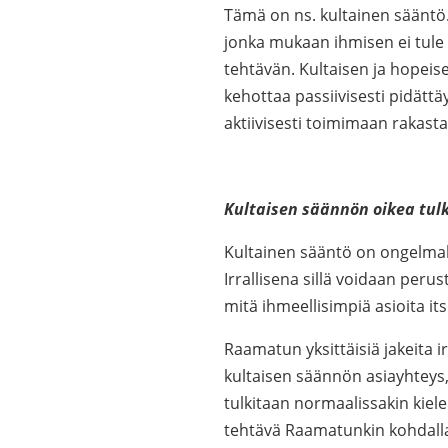
Tämä on ns. kultainen sääntö
jonka mukaan ihmisen ei tule t
tehtävän. Kultaisen ja hopeis
kehottaa passiivisesti pidätt
aktiivisesti toimimaan rakast
Kultaisen säännön oikea tulk
Kultainen sääntö on ongelmall
Irrallisena sillä voidaan peru
mitä ihmeellisimpiä asioita itse
Raamatun yksittäisiä jakeita 
kultaisen säännön asiayhteys,
tulkitaan normaalissakin kiel
tehtävä Raamatunkin kohdalla, j