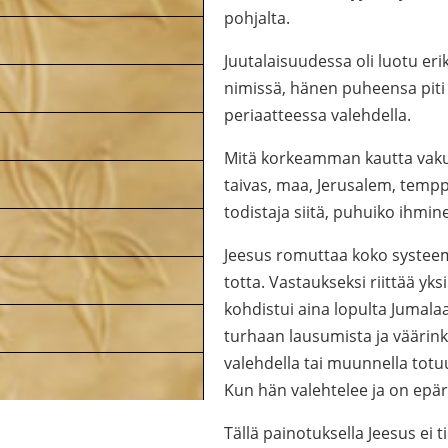
pohjalta.
Juutalaisuudessa oli luotu eri
nimissä, hänen puheensa pit
periaatteessa valehdella.
Mitä korkeamman kautta vakuut
taivas, maa, Jerusalem, tempp
todistaja siitä, puhuiko ihmine
Jeesus romuttaa koko systeemi
totta. Vastaukseksi riittää yk
kohdistui aina lopulta Jumala
turhaan lausumista ja väärin
valehdella tai muunnella totu
Kun hän valehtelee ja on epär
Tällä painotuksella Jeesus ei