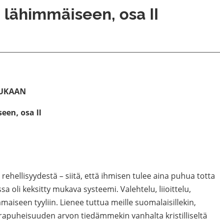
lähimmäiseen, osa II
UKAAN
en, osa II
ehellisyydestä – siitä, että ihmisen tulee aina puhua totta
sa oli keksitty mukava systeemi. Valehtelu, liioittelu,
tämaiseen tyyliin. Lienee tuttua meille suomalaisillekin,
orapuheisuuden arvon tiedämmekin vanhalta kristilliseltä