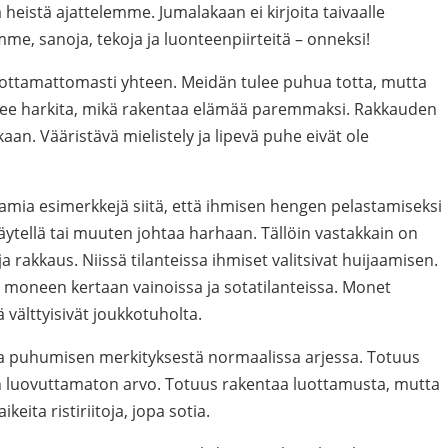
tä heistä ajattelemme. Jumalakaan ei kirjoita taivaalle
me, sanoja, tekoja ja luonteenpiirteitä – onneksi!
rottamattomasti yhteen. Meidän tulee puhua totta, mutta
ee harkita, mikä rakentaa elämää paremmaksi. Rakkauden
an. Vääristävä mielistely ja lipevä puhe eivät ole
amia esimerkkejä siitä, että ihmisen hengen pelastamiseksi
näytellä tai muuten johtaa harhaan. Tällöin vastakkain on
 ja rakkaus. Niissä tilanteissa ihmiset valitsivat huijaamisen.
 moneen kertaan vainoissa ja sotatilanteissa. Monet
ä välttyisivät joukkotuholta.
ta puhumisen merkityksestä normaalissa arjessa. Totuus
 luovuttamaton arvo. Totuus rakentaa luottamusta, mutta
eita ristiriitoja, jopa sotia.