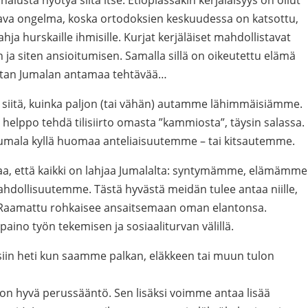
alusta hyötyä siitä itse. Etiopiassakin kerjäläisyys on ollut
kava ongelma, koska ortodoksien keskuudessa on katsottu,
ahja hurskaille ihmisille. Kurjat kerjäläiset mahdollistavat
en ja siten ansioitumisen. Samalla sillä on oikeutettu elämä
mitan Jumalan antamaa tehtävää…
tä siitä, kuinka paljon (tai vähän) autamme lähimmäisiämme.
helppo tehdä tilisiirto omasta ”kammiosta”, täysin salassa.
Jumala kyllä huomaa anteliaisuutemme – tai kitsautemme.
a, että kaikki on lahjaa Jumalalta: syntymämme, elämämme
ahdollisuutemme. Tästä hyvästä meidän tulee antaa niille,
 Raamattu rohkaisee ansaitsemaan oman elantonsa.
aino työn tekemisen ja sosiaaliturvan välillä.
siin heti kun saamme palkan, eläkkeen tai muun tulon
on hyvä perussääntö. Sen lisäksi voimme antaa lisää