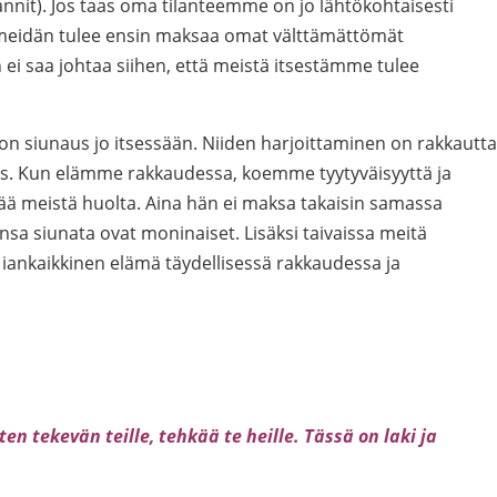
annit). Jos taas oma tilanteemme on jo lähtökohtaisesti
 meidän tulee ensin maksaa omat välttämättömät
ei saa johtaa siihen, että meistä itsestämme tulee
n siunaus jo itsessään. Niiden harjoittaminen on rakkautta
us. Kun elämme rakkaudessa, koemme tyytyväisyyttä ja
itää meistä huolta. Aina hän ei maksa takaisin samassa
sa siunata ovat moninaiset. Lisäksi taivaissa meitä
iankaikkinen elämä täydellisessä rakkaudessa ja
en tekevän teille, tehkää te heille. Tässä on laki ja