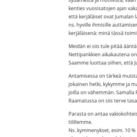
sydämestä ja motiivista, vaan h
kenties vuosisatojen ajan va
että kerjäläiset ovat Jumalan l
ns. hyville ihmisille auttamis
kerjäläisenä: minä tässä toi
Meidän ei siis tule pitää ään
Nettipankkien aikakautena on 
Saamme luottaa siihen, että 
Antamisessa on tärkeä muista
jokainen hetki, kykymme ja m
joilla on vähemmän. Samalla
Raamatussa on siis terve tasap
Parasta on antaa vakiokohtei
tilillemme.
Ns. kymmenykset, esim. 10 % 