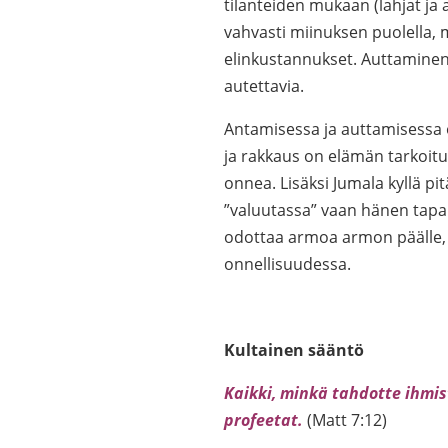
tilanteiden mukaan (lahjat ja 
vahvasti miinuksen puolella,
elinkustannukset. Auttaminen 
autettavia.
Antamisessa ja auttamisessa o
ja rakkaus on elämän tarkoit
onnea. Lisäksi Jumala kyllä p
”valuutassa” vaan hänen tapan
odottaa armoa armon päälle, 
onnellisuudessa.
Kultainen sääntö
Kaikki, minkä tahdotte ihmist
profeetat.
(Matt 7:12)