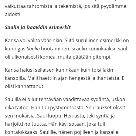
vaikuttaa tahtomista ja tekemistä, jos sitä pyydämme
aidosti.
Saulin ja Daavidin esimerkit
Kansa voi valita väärinkin. Siitä surullinen esimerkki on
kuningas
Saulin
huutaminen Israelin kuninkaaksi. Saul
oli ulkonaisesti komea, muita päätään pitempi.
Kansa halusi sellaisen kuninkaan kuin toisillakin
kansoilla. Malli haettiin ajan hengestä ja ihanteista. Ei
olisi kannattanut.
Saulilla ei ollut tehtävään vaadittavaa sydäntä, uskoa
eikä taitoa. Hän tuli pystymetsästä. Seuraukset olivat
sen mukaisia. Saul luopui Herrasta, teki syntiä ja
harjoitti noituutta. Hän kävi sotaan, joka tuli
kohtalokkaaksi Saulille, hänen pojilleen ja kansalle.