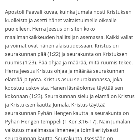
Apostoli Paavali kuvaa, kuinka Jumala nosti Kristuksen
kuolleista ja asetti hänet valtaistuimelle oikealle
puolelleen. Herra Jeesus on siten koko
maailmankaikkeuden hallitsijan asemassa. Kaikki vallat
ja voimat ovat hänen alaisuudessaan. Kristus on
seurakunnan pää (1:22) ja seurakunta on Kristuksen
ruumis (1:23). Pää ohjaa ja määrää, mitä ruumis tekee.
Herra Jeesus Kristus ohjaa ja määrää seurakunnan
elämää ja työtä. Kristus asuu seurakunnassa, joka
koostuu uskovista. Hänen läsnäolonsa täyttää sen
kokonaan (1:23). Seurakunnan sielu ja elämä on Kristus
ja Kristuksen kautta Jumala. Kristus täyttää
seurakunnan Pyhän Hengen kautta ja seurakunta on
Pyhän Hengen temppeli (1 Kor 3:16-17). Näin Jumalan
vaikutus maailmassa ilmenee ja toimii erityisesti
seurakunnan kautta. Seurakunta itsessään on