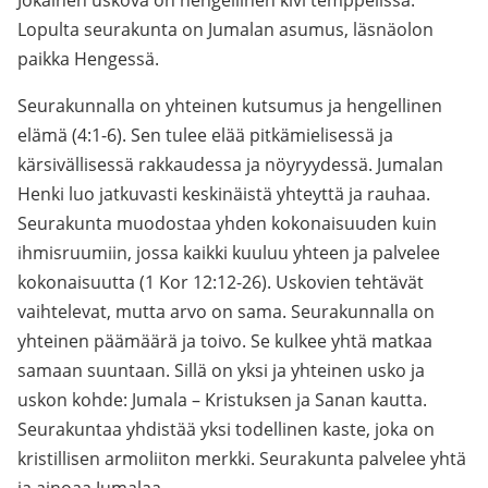
Jokainen uskova on hengellinen kivi temppelissä.
Lopulta seurakunta on Jumalan asumus, läsnäolon
paikka Hengessä.
Seurakunnalla on yhteinen kutsumus ja hengellinen
elämä (4:1-6). Sen tulee elää pitkämielisessä ja
kärsivällisessä rakkaudessa ja nöyryydessä. Jumalan
Henki luo jatkuvasti keskinäistä yhteyttä ja rauhaa.
Seurakunta muodostaa yhden kokonaisuuden kuin
ihmisruumiin, jossa kaikki kuuluu yhteen ja palvelee
kokonaisuutta (1 Kor 12:12-26). Uskovien tehtävät
vaihtelevat, mutta arvo on sama. Seurakunnalla on
yhteinen päämäärä ja toivo. Se kulkee yhtä matkaa
samaan suuntaan. Sillä on yksi ja yhteinen usko ja
uskon kohde: Jumala – Kristuksen ja Sanan kautta.
Seurakuntaa yhdistää yksi todellinen kaste, joka on
kristillisen armoliiton merkki. Seurakunta palvelee yhtä