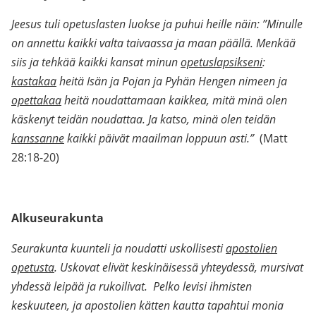
Jeesus tuli opetuslasten luokse ja puhui heille näin: ”Minulle
on annettu kaikki valta taivaassa ja maan päällä. Menkää
siis ja tehkää kaikki kansat minun
opetuslapsikseni
:
kastakaa
heitä Isän ja Pojan ja Pyhän Hengen nimeen ja
opettakaa
heitä noudattamaan kaikkea, mitä minä olen
käskenyt teidän noudattaa. Ja katso, minä olen teidän
kanssanne
kaikki päivät maailman loppuun asti.”
(Matt
28:18-20)
Alkuseurakunta
Seurakunta kuunteli ja noudatti uskollisesti
apostolien
opetusta
. Uskovat elivät keskinäisessä yhteydessä, mursivat
yhdessä leipää ja rukoilivat. Pelko levisi ihmisten
keskuuteen, ja apostolien kätten kautta tapahtui monia