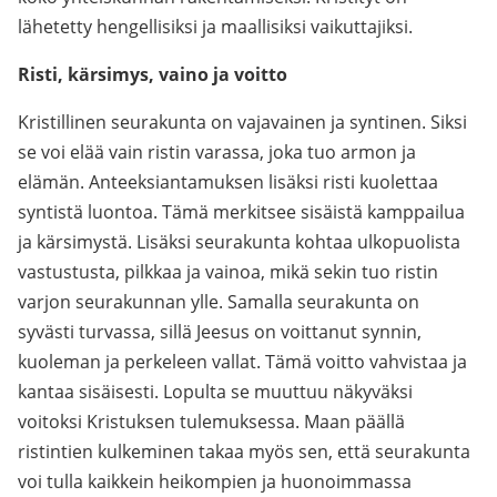
lähetetty hengellisiksi ja maallisiksi vaikuttajiksi.
Risti, kärsimys, vaino ja voitto
Kristillinen seurakunta on vajavainen ja syntinen. Siksi
se voi elää vain ristin varassa, joka tuo armon ja
elämän. Anteeksiantamuksen lisäksi risti kuolettaa
syntistä luontoa. Tämä merkitsee sisäistä kamppailua
ja kärsimystä. Lisäksi seurakunta kohtaa ulkopuolista
vastustusta, pilkkaa ja vainoa, mikä sekin tuo ristin
varjon seurakunnan ylle. Samalla seurakunta on
syvästi turvassa, sillä Jeesus on voittanut synnin,
kuoleman ja perkeleen vallat. Tämä voitto vahvistaa ja
kantaa sisäisesti. Lopulta se muuttuu näkyväksi
voitoksi Kristuksen tulemuksessa. Maan päällä
ristintien kulkeminen takaa myös sen, että seurakunta
voi tulla kaikkein heikompien ja huonoimmassa