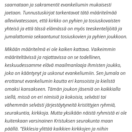
saarnataan ja sakramentit evankeliumin mukaisesti
jaetaan. Tunnustuskirjat tarkentavat tätä määritelmää
alleviivatessaan, että kirkko on pyhien ja tosiuskovaisten
yhteisö ja että tässä elämässä on myös teeskentelijöitä ja
jumalattomia sekaantunut tosiuskovien ja pyhien joukkoon.
Mikään määritelmä ei ole kaiken kattava. Vaikeimmin
määriteltävissä ja rajattavissa on se todellinen,
keskuudessamme elävä maailmanlaaja ihmisten joukko,
joka on kääntynyt ja uskonut evankeliumiin. Sen Jumala on
erottanut evankeliumin kautta eri kansoista ja kielistä
omaksi kansakseen. Tämän joukon jäseniä on kaikkialla
siellä, missä on eri nimisiä ja kokoisia, selvästi tai
vähemmän selvästi järjestäytyneitä kristittyjen ryhmiä,
seurakuntia, kirkkoja. Mutta yksikään näistä ryhmistä ei ole
kuitenkaan varsinainen Kristuksen seurakunta maan
päällä. ”Ekklesia ylittää kaikkien kirkkojen ja niihin