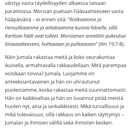
väistyy vasta täydellisyyden alkaessa taivaan
paratiisissa. Morsian puetaan häävaatteeseen vasta
hääpäivänä – ei ennen sitä:
”Iloitkaamme ja
riemuitkaamme ja antakaamme kunnia hänelle, sillä
Karitsan häät ovat tulleet. Morsiamen annettiin pukeutua
liinavaatteeseen, hohtavaan ja puhtaaseen”
(Ilm 19:7-8).
Näin Jumala rakastaa meitä ja koko seurakuntaa
ikuisella, armahtavalla rakkaudellaan. Mitä parempaa
voisikaan toivoa? Jumala, Luojamme on
anteeksiantavainen ja hän on uhrautunut
puolestamme, koska rakastaa meitä suunnattomasti.
Hän on kaikkivaltias ja hän on luvannut pitää meistä
huolen nyt, aina ja iankaikkisesti. Mikä turvallisuus ja
mikä tulevaisuus, sillä rakkaus on kaiken täyttymys –
Jumalan ja ihmisen välillä sekä ihmisten kesken.