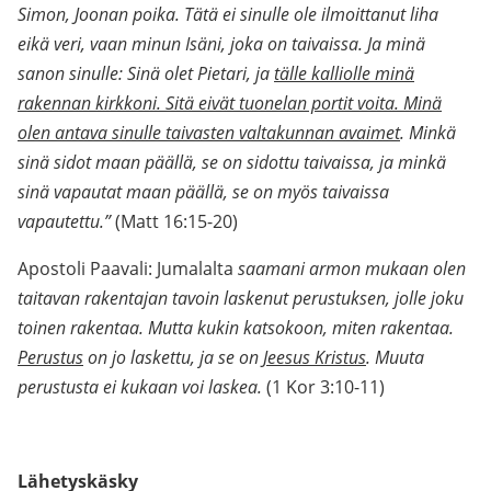
Simon, Joonan poika. Tätä ei sinulle ole ilmoittanut liha
eikä veri, vaan minun Isäni, joka on taivaissa. Ja minä
sanon sinulle: Sinä olet Pietari, ja
tälle kalliolle minä
rakennan kirkkoni. Sitä eivät tuonelan portit voita. Minä
olen antava sinulle taivasten valtakunnan avaimet
. Minkä
sinä sidot maan päällä, se on sidottu taivaissa, ja minkä
sinä vapautat maan päällä, se on myös taivaissa
vapautettu.”
(Matt 16:15-20)
Apostoli Paavali: Jumalalta
saamani armon mukaan olen
taitavan rakentajan tavoin laskenut perustuksen, jolle joku
toinen rakentaa. Mutta kukin katsokoon, miten rakentaa.
Perustus
on jo laskettu, ja se on
Jeesus Kristus
. Muuta
perustusta ei kukaan voi laskea.
(1 Kor 3:10-11)
Lähetyskäsky