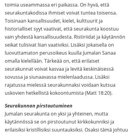
toimia useammassa eri paikassa. On hyvä, että
seurakuntakodissa ihmiset voivat tuntea toisensa.
Toisinaan kansallisuudet, kielet, kulttuurit ja
historialliset syyt vaativat, että seurakunta koostuu
vain yhdestä kansallisuudesta. Ristiriidat ja käytännön
seikat tulisivat liian vaativiksi. Lisäksi jokaisella on
luovuttamaton perusoikeus kuulla Jumalan Sanaa
omalla kielellään. Tärkeää on, että erilaiset
seurakunnat voivat kasvaa ja levitä keskinäisessä
sovussa ja siunaavassa mielenlaadussa. Lisäksi
rajatussa mielessä seurakunnaksi voidaan kutsua
uskovien hetkellistä kokoontumista (Matt 18:20).
Seurakunnan pirstoutuminen
Jumalan seurakunta on yksi ja yhteinen, mutta
käytännössä se on pirstoutunut kirkkokunniksi ja
erilaisiksi kristillisiksi suuntauksiksi. Osaksi tämä johtuu