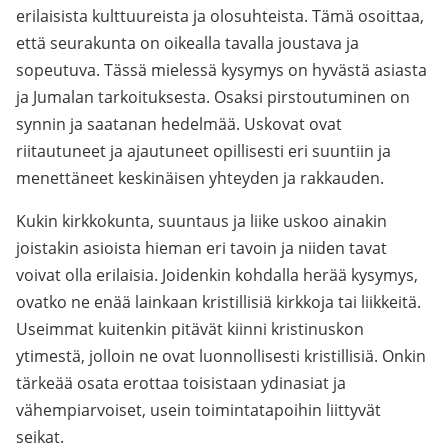
erilaisista kulttuureista ja olosuhteista. Tämä osoittaa,
että seurakunta on oikealla tavalla joustava ja
sopeutuva. Tässä mielessä kysymys on hyvästä asiasta
ja Jumalan tarkoituksesta. Osaksi pirstoutuminen on
synnin ja saatanan hedelmää. Uskovat ovat
riitautuneet ja ajautuneet opillisesti eri suuntiin ja
menettäneet keskinäisen yhteyden ja rakkauden.
Kukin kirkkokunta, suuntaus ja liike uskoo ainakin
joistakin asioista hieman eri tavoin ja niiden tavat
voivat olla erilaisia. Joidenkin kohdalla herää kysymys,
ovatko ne enää lainkaan kristillisiä kirkkoja tai liikkeitä.
Useimmat kuitenkin pitävät kiinni kristinuskon
ytimestä, jolloin ne ovat luonnollisesti kristillisiä. Onkin
tärkeää osata erottaa toisistaan ydinasiat ja
vähempiarvoiset, usein toimintatapoihin liittyvät
seikat.