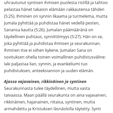
uhrautunut syntisen ihmisen puolesta ristillä ja tahtoo
pelastaa hänet takaisin elämään rakkautensa tähden
(5:25). Ihminen on synnin likaama ja turmelema, mutta
Jumala pyhittää ja puhdistaa hänet vedellä pesten,
Sanansa kautta (5:26). Jumalan päämääränä on
täydellinen puhtaus, synnittömyys (5:27). Hän on se,
joka pyhittää ja puhdistaa ihmisen ja seurakunnan.
Ihminen itse ei siihen kykene. Jumalan Sana on
sovituksen ohella toinen voimallinen puhdistusväline:
laki paljastaa lian, synnin, ja evankeliumi tuo
puhdistuksen, anteeksiannon ja uuden elämän.
Ajassa vajavainen, rikkinäinen ja syntinen
Seurakunnasta tulee täydellinen, mutta vasta
taivaassa. Maan päällä seurakunta on aina vajavainen,
rikkinäinen, hajanainen, riitaisa, syntinen, mutta
armahdettu ja Kristuksen läsnäololla täytetty. Synti