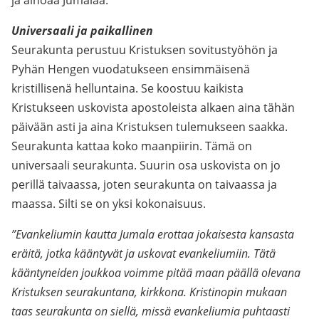
ja ainoaa Jumalaa.
Universaali ja paikallinen
Seurakunta perustuu Kristuksen sovitustyöhön ja
Pyhän Hengen vuodatukseen ensimmäisenä
kristillisenä helluntaina. Se koostuu kaikista
Kristukseen uskovista apostoleista alkaen aina tähän
päivään asti ja aina Kristuksen tulemukseen saakka.
Seurakunta kattaa koko maanpiirin. Tämä on
universaali seurakunta. Suurin osa uskovista on jo
perillä taivaassa, joten seurakunta on taivaassa ja
maassa. Silti se on yksi kokonaisuus.
”Evankeliumin kautta Jumala erottaa jokaisesta kansasta
eräitä, jotka kääntyvät ja uskovat evankeliumiin. Tätä
kääntyneiden joukkoa voimme pitää maan päällä olevana
Kristuksen seurakuntana, kirkkona. Kristinopin mukaan
taas seurakunta on siellä, missä evankeliumia puhtaasti