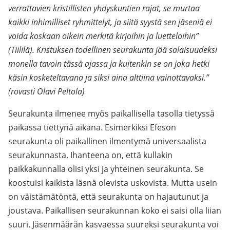
verrattavien kristillisten yhdyskuntien rajat, se murtaa
kaikki inhimilliset ryhmittelyt, ja siitä syystä sen jäseniä ei
voida koskaan oikein merkitä kirjoihin ja luetteloihin”
(Tiililä). Kristuksen todellinen seurakunta jää salaisuudeksi
monella tavoin tässä ajassa ja kuitenkin se on joka hetki
käsin kosketeltavana ja siksi aina
alttiina vainottavaksi.”
(rovasti Olavi Peltola)
Seurakunta ilmenee myös paikallisella tasolla tietyssä
paikassa tiettynä aikana. Esimerkiksi Efeson
seurakunta oli paikallinen ilmentymä universaalista
seurakunnasta. Ihanteena on, että kullakin
paikkakunnalla olisi yksi ja yhteinen seurakunta. Se
koostuisi kaikista läsnä olevista uskovista. Mutta usein
on väistämätöntä, että seurakunta on hajautunut ja
joustava. Paikallisen seurakunnan koko ei saisi olla liian
suuri. Jäsenmäärän kasvaessa suureksi seurakunta voi