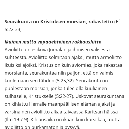
Seurakunta on Kristuksen morsian, rakastettu
(Ef
5:22-33)
Ikuinen mutta vapaaehtoinen rakkausliitto
Avioliitto on esikuva Jumalan ja ihmisen välisestä
suhteesta. Avioliitto solmitaan ajaksi, mutta armoliitto
ikuisiksi ajoiksi. Kristus on kuin aviomies, joka rakastaa
morsianta, seurakuntaa niin paljon, että on valmis
kuolemaan sen tähden (5:25,32). Seurakunta on
puolestaan morsian, jonka tulee olla kuuliainen
sulhaselle, Kristukselle (5:22-27). Uskovat seurakuntana
on kihlattu Herralle maanpäällisen elämän ajaksi ja
varsinainen avioliitto alkaa taivaassa Karitsan häissä
(Ilm 19:7-9). Kihlausaika on ikään kuin koeaikaa, mutta
avioliitto on purkamaton ja pysyvä.