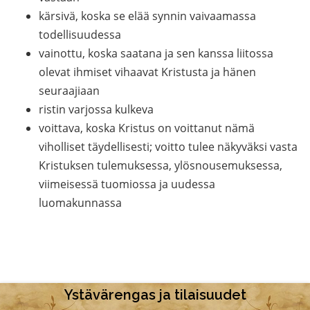
kärsivä, koska se elää synnin vaivaamassa
todellisuudessa
vainottu, koska saatana ja sen kanssa liitossa
olevat ihmiset vihaavat Kristusta ja hänen
seuraajiaan
ristin varjossa kulkeva
voittava, koska Kristus on voittanut nämä
viholliset täydellisesti; voitto tulee näkyväksi vasta
Kristuksen tulemuksessa, ylösnousemuksessa,
viimeisessä tuomiossa ja uudessa
luomakunnassa
Ystävärengas ja tilaisuudet