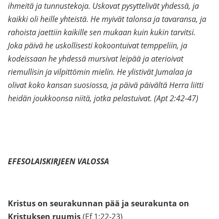
ihmeitä ja tunnustekoja. Uskovat pysyttelivät yhdessä, ja
kaikki oli heille yhteistä. He myivät talonsa ja tavaransa, ja
rahoista jaettiin kaikille sen mukaan kuin kukin tarvitsi.
Joka päivä he uskollisesti kokoontuivat temppeliin, ja
kodeissaan he yhdessä mursivat leipää ja aterioivat
riemullisin ja vilpittömin mielin. He ylistivät Jumalaa ja
olivat koko kansan suosiossa, ja päivä päivältä Herra liitti
heidän joukkoonsa niitä, jotka pelastuivat.
(Apt 2:42-47)
EFESOLAISKIRJEEN VALOSSA
Kristus on seurakunnan pää ja seurakunta on
Kristuksen ruumis
(Ef 1:22-23)