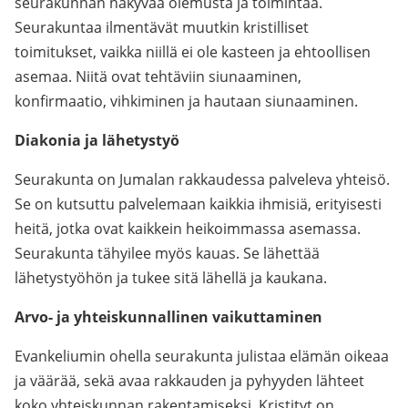
seurakunnan näkyvää olemusta ja toimintaa.
Seurakuntaa ilmentävät muutkin kristilliset
toimitukset, vaikka niillä ei ole kasteen ja ehtoollisen
asemaa. Niitä ovat tehtäviin siunaaminen,
konfirmaatio, vihkiminen ja hautaan siunaaminen.
Diakonia ja lähetystyö
Seurakunta on Jumalan rakkaudessa palveleva yhteisö.
Se on kutsuttu palvelemaan kaikkia ihmisiä, erityisesti
heitä, jotka ovat kaikkein heikoimmassa asemassa.
Seurakunta tähyilee myös kauas. Se lähettää
lähetystyöhön ja tukee sitä lähellä ja kaukana.
Arvo- ja yhteiskunnallinen vaikuttaminen
Evankeliumin ohella seurakunta julistaa elämän oikeaa
ja väärää, sekä avaa rakkauden ja pyhyyden lähteet
koko yhteiskunnan rakentamiseksi. Kristityt on