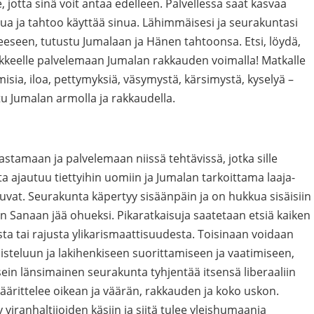
, jotta sinä voit antaa edelleen. Palvellessa saat kasvaa
nua ja tahtoo käyttää sinua. Lähimmäisesi ja seurakuntasi
teeseen, tutustu Jumalaan ja Hänen tahtoonsa. Etsi, löydä,
liikkeelle palvelemaan Jumalan rakkauden voimalla! Matkalle
isia, iloa, pettymyksiä, väsymystä, kärsimystä, kyselyä –
tu Jumalan armolla ja rakkaudella.
stamaan ja palvelemaan niissä tehtävissä, jotka sille
a ajautuu tiettyihin uomiin ja Jumalan tarkoittama laaja-
tuvat. Seurakunta käpertyy sisäänpäin ja on hukkua sisäisiin
 Sanaan jää ohueksi. Pikaratkaisuja saatetaan etsiä kaiken
a tai rajusta ylikarismaattisuudesta. Toisinaan voidaan
steluun ja lakihenkiseen suorittamiseen ja vaatimiseen,
usein länsimainen seurakunta tyhjentää itsensä liberaaliin
 määrittelee oikean ja väärän, rakkauden ja koko uskon.
viranhaltijoiden käsiin ja siitä tulee yleishumaania