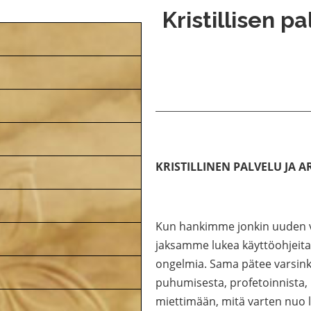
Kristillisen p
KRISTILLINEN PALVELU JA A
Kun hankimme jonkin uuden ve
jaksamme lukea käyttöohjeita,
ongelmia. Sama pätee varsinki
puhumisesta, profetoinnista,
miettimään, mitä varten nuo la