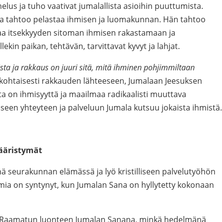
lus ja tuho vaativat jumalallista asioihin puuttumista.
a tahtoo pelastaa ihmisen ja luomakunnan. Hän tahtoo
taa itsekkyyden sitoman ihmisen rakastamaan ja
ekin paikan, tehtävän, tarvittavat kyvyt ja lahjat.
ista ja rakkaus on juuri sitä, mitä ihminen pohjimmiltaan
ohtaisesti rakkauden lähteeseen, Jumalaan Jeesuksen
a on ihmisyyttä ja maailmaa radikaalisti muuttava
een yhteyteen ja palveluun Jumala kutsuu jokaista ihmistä.
vääristymät
nä seurakunnan elämässä ja lyö kristilliseen palvelutyöhön
mia on syntynyt, kun Jumalan Sana on hyllytetty kokonaan
ää Raamatun luonteen Jumalan Sanana, minkä hedelmänä