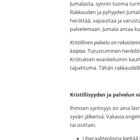
Jumalasta, synnin tuoma turme
Rakkauden ja pyhyyden Jumal
herättää, vapauttaa ja varus
palvelemaan. Jumala antaa kull
Kristillinen palvelu on rakastam
kaipaa.
Tutustuminen henkilök
Kristuksen evankeliumin kautt
tapahtuma. Tähän rakkaudellis
Kristillisyyden ja palvelun 
Ihmisen syntisyys on aina läs
syvän jälkensä. Vakavia ongel
tai osittain.
Liberaaliteologia kielt