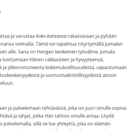
n
attaa ja varustaa
koko kansansa
rakastavaan ja pyhään
nansa voimalla. Tämä voi tapahtua nöyrtymällä Jumalan
sen alle. Sana on Hengen keskeinen työväline. Jumala
a luottamaan Hänen rakkauteen ja hyvyyteensä,
ä ja ylikorostuneesta kokemuksellisuudesta, vapautumaan
tuskeskeisyydestä ja sunnuntaikristillisyydestä aitoon
veluun.
n ja palvelemaan tehtävässä, joka on juuri sinulle sopiva.
tävä ja lahjat, jotka Hän tahtoo sinulle antaa. Löydä
 palvelemalla, sillä se luo yhteyttä, joka on elämän