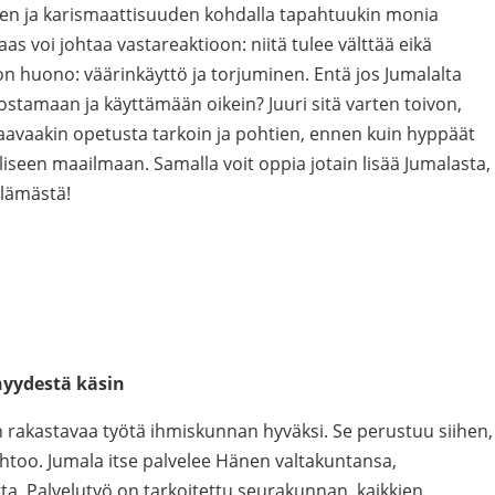
en ja karismaattisuuden kohdalla tapahtuukin monia
taas voi johtaa vastareaktioon: niitä tulee välttää eikä
n huono: väärinkäyttö ja torjuminen. Entä jos Jumalalta
rvostamaan ja käyttämään oikein? Juuri sitä varten toivon,
uraavaakin opetusta tarkoin ja pohtien, ennen kuin hyppäät
seen maailmaan. Samalla voit oppia jotain lisää Jumalasta,
elämästä!
hyydestä käsin
an rakastavaa työtä ihmiskunnan hyväksi. Se perustuu siihen,
htoo. Jumala itse palvelee Hänen valtakuntansa,
a. Palvelutyö on tarkoitettu seurakunnan, kaikkien