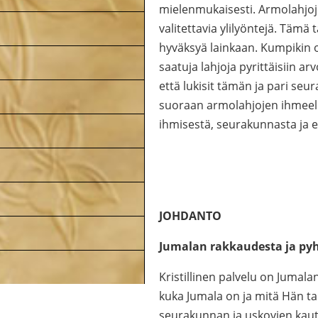
mielenmukaisesti. Armolahjoj
valitettavia ylilyöntejä. Tämä 
hyväksyä lainkaan. Kumpikin o
saatuja lahjoja pyrittäisiin a
että lukisit tämän ja pari se
suoraan armolahjojen ihmeelli
ihmisestä, seurakunnasta ja 
JOHDANTO
Jumalan rakkaudesta ja py
Kristillinen palvelu on Jumal
kuka Jumala on ja mitä Hän ta
seurakunnan ja uskovien kautt