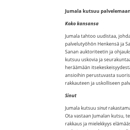
Jumala kutsuu palvelemaa
Koko kansansa
Jumala tahtoo uudistaa, johd
palvelutyöhön Henkensä ja Sa
Sanan auktoriteetin ja ohjauk
kutsuu uskovia ja seurakunta
heräämään itsekeskeisyydest
ansioihin perustuvasta suoris
rakkauteen ja uskolliseen pal
Sinut
Jumala kutsuu
sinut
rakastamaa
Ota vastaan Jumalan kutsu, teh
rakkaus ja mielekkyys elämääsi