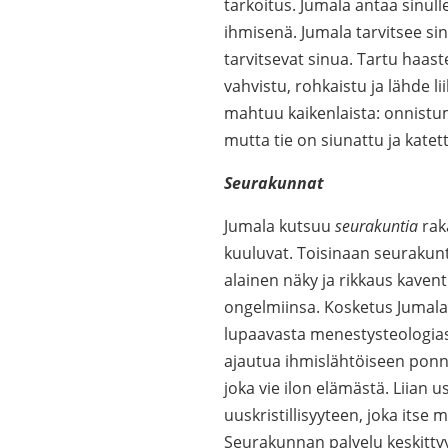
tarkoitus. Jumala antaa sinulle
ihmisenä. Jumala tarvitsee si
tarvitsevat sinua. Tartu haas
vahvistu, rohkaistu ja lähde 
mahtuu kaikenlaista: onnistum
mutta tie on siunattu ja katet
Seurakunnat
Jumala kutsuu
seurakuntia
raka
kuuluvat. Toisinaan seurakunt
alainen näky ja rikkaus kaven
ongelmiinsa. Kosketus Jumalan
lupaavasta menestysteologiast
ajautua ihmislähtöiseen ponni
joka vie ilon elämästä. Liian 
uuskristillisyyteen, joka itse
Seurakunnan palvelu keskittyy 