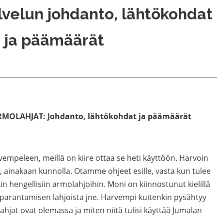
alvelun johdanto, lähtökohdat
ja päämäärät
RMOLAHJAT: Johdanto, lähtökohdat ja päämäärät
mpeleen, meillä on kiire ottaa se heti käyttöön. Harvoin
 ainakaan kunnolla. Otamme ohjeet esille, vasta kun tulee
n hengellisiin armolahjoihin. Moni on kiinnostunut kielillä
 parantamisen lahjoista jne. Harvempi kuitenkin pysähtyy
hjat ovat olemassa ja miten niitä tulisi käyttää Jumalan