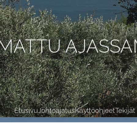
MATTU AJASS
Etusivu
Johtoajatus
Käyttöohjeet
Tekijät