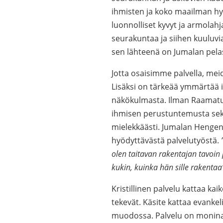
ihmisten ja koko maailman hyv
luonnolliset kyvyt ja armolahj
seurakuntaa ja siihen kuuluvi
sen lähteenä on Jumalan pela
Jotta osaisimme palvella, mei
Lisäksi on tärkeää ymmärtää 
näkökulmasta. Ilman Raamatu
ihmisen perustuntemusta sekä i
mielekkäästi. Jumalan Hengen
hyödyttävästä palvelutyöstä.
olen taitavan rakentajan tavoin
kukin, kuinka hän sille rakentaa
Kristillinen palvelu kattaa k
tekevät. Käsite kattaa evankel
muodossa. Palvelu on moninai