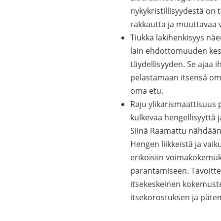
nykykristillisyydestä on 
rakkautta ja muuttavaa v
Tiukka lakihenkisyys näe
lain ehdottomuuden kesk
täydellisyyden. Se ajaa i
pelastamaan itsensä omil
oma etu.
Raju ylikarismaattisuus 
kulkevaa hengellisyyttä 
Siinä Raamattu nähdään r
Hengen liikkeistä ja vai
erikoisiin voimakokemuks
parantamiseen. Tavoitte
itsekeskeinen kokemuste
itsekorostuksen ja pätemi