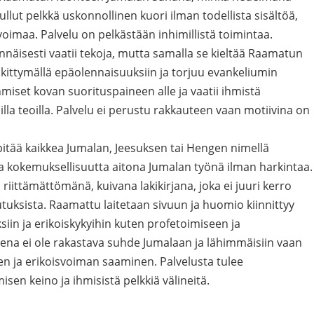
tullut pelkkä uskonnollinen kuori ilman todellista sisältöä,
oimaa. Palvelu on pelkästään inhimillistä toimintaa.
nnäisesti vaatii tekoja, mutta samalla se kieltää Raamatun
ittymällä epäolennaisuuksiin ja torjuu evankeliumin
hmiset kovan suorituspaineen alle ja vaatii ihmistä
la teoilla. Palvelu ei perustu rakkauteen vaan motiivina on
pitää kaikkea Jumalan, Jeesuksen tai Hengen nimellä
ja kokemuksellisuutta aitona Jumalan työnä ilman harkintaa.
iittämättömänä, kuivana lakikirjana, joka ei juuri kerro
kutuksista. Raamattu laitetaan sivuun ja huomio kiinnittyy
iin ja erikoiskykyihin kuten profetoimiseen ja
ena ei ole rakastava suhde Jumalaan ja lähimmäisiin vaan
n ja erikoisvoiman saaminen. Palvelusta tulee
sen keino ja ihmisistä pelkkiä välineitä.