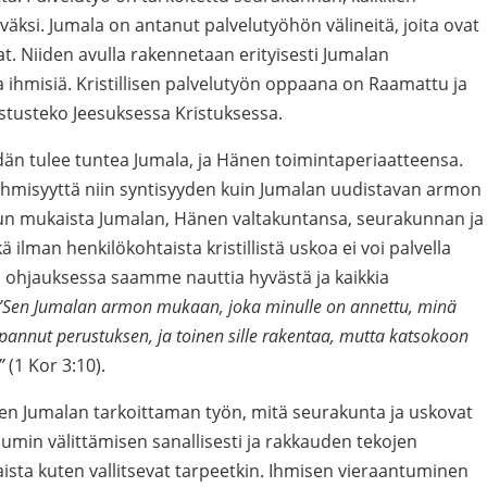
äksi. Jumala on antanut palvelutyöhön välineitä, joita ovat
at. Niiden avulla rakennetaan erityisesti Jumalan
a ihmisiä. Kristillisen palvelutyön oppaana on Raamattu ja
stusteko Jeesuksessa Kristuksessa.
dän tulee tuntea Jumala, ja Hänen toimintaperiaatteensa.
ihmisyyttä niin syntisyyden kuin Jumalan uudistavan armon
n mukaista Jumalan, Hänen valtakuntansa, seurakunnan ja
lman henkilökohtaista kristillistä uskoa ei voi palvella
 ohjauksessa saamme nauttia hyvästä ja kaikkia
”Sen Jumalan armon mukaan, joka minulle on annettu, minä
 pannut perustuksen, ja toinen sille rakentaa, mutta katsokoon
”
(1 Kor 3:10).
aiken Jumalan tarkoittaman työn, mitä seurakunta ja uskovat
iumin välittämisen sanallisesti ja rakkauden tekojen
sta kuten vallitsevat tarpeetkin. Ihmisen vieraantuminen