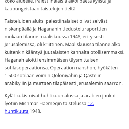
koko alueelle. Palestiinalaisia alkoi paeta kylistä ja
kaupungeistaan taistelujen tieltä.
Taisteluiden aluksi palestiinalaiset olivat selvästi
niskanpäällä ja Haganahin tiedusteluraporttien
mukaan tilanne maaliskuussa 1948, erityisesti
Jerusalemissa, oli kriittinen. Maaliskuussa tilanne alkoi
kuitenkin kääntyä juutalaisten kannalta otollisemmaksi.
Haganah aloitti ensimmäisen täysmittaisen
sotilasoperaationsa, Operaation nahshon, hyökäten
1 500 sotilaan voimin Qoloniyahin ja Qastelin
arabikyliin ja murtaen tilapäisesti Jerusalemin saarron.
Kylät kukistuivat huhtikuun alussa ja arabien joukot
lyötiin Mishmar Haemeqin taistelussa
12.
huhtikuuta
1948.