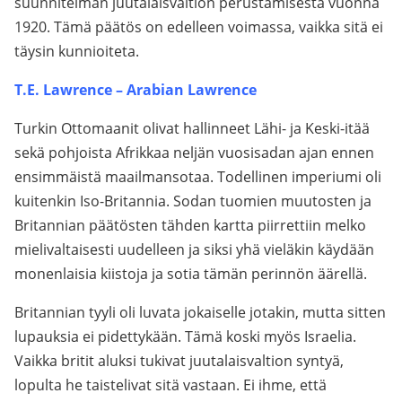
suunnitelman juutalaisvaltion perustamisesta vuonna
1920. Tämä päätös on edelleen voimassa, vaikka sitä ei
täysin kunnioiteta.
T.E. Lawrence – Arabian Lawrence
Turkin Ottomaanit olivat hallinneet Lähi- ja Keski-itää
sekä pohjoista Afrikkaa neljän vuosisadan ajan ennen
ensimmäistä maailmansotaa. Todellinen imperiumi oli
kuitenkin Iso-Britannia. Sodan tuomien muutosten ja
Britannian päätösten tähden kartta piirrettiin melko
mielivaltaisesti uudelleen ja siksi yhä vieläkin käydään
monenlaisia kiistoja ja sotia tämän perinnön äärellä.
Britannian tyyli oli luvata jokaiselle jotakin, mutta sitten
lupauksia ei pidettykään. Tämä koski myös Israelia.
Vaikka britit aluksi tukivat juutalaisvaltion syntyä,
lopulta he taistelivat sitä vastaan. Ei ihme, että