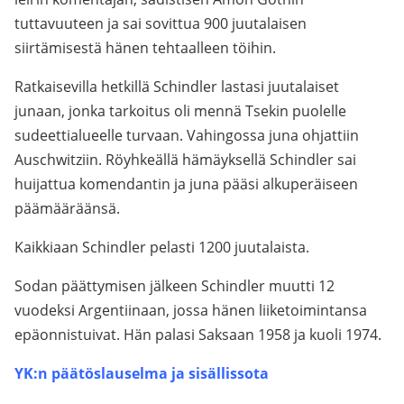
tuttavuuteen ja sai sovittua 900 juutalaisen
siirtämisestä hänen tehtaalleen töihin.
Ratkaisevilla hetkillä Schindler lastasi juutalaiset
junaan, jonka tarkoitus oli mennä Tsekin puolelle
sudeettialueelle turvaan. Vahingossa juna ohjattiin
Auschwitziin. Röyhkeällä hämäyksellä Schindler sai
huijattua komendantin ja juna pääsi alkuperäiseen
päämääräänsä.
Kaikkiaan Schindler pelasti 1200 juutalaista.
Sodan päättymisen jälkeen Schindler muutti 12
vuodeksi Argentiinaan, jossa hänen liiketoimintansa
epäonnistuivat. Hän palasi Saksaan 1958 ja kuoli 1974.
YK:n päätöslauselma ja sisällissota