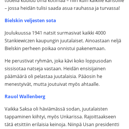
todella kuuluu oma kotimaa – niin kuin kaikille kansoille
– jossa heidän tulisi saada asua rauhassa ja turvassa!
Bielskin veljesten sota
Joulukuussa 1941 natsit surmasivat kaikki 4000
Stankiewiczen kaupungin juutalaiset. Ainoastaan neljä
Bielskin perheen poikaa onnistui pakenemaan.
He perustivat ryhmän, joka kävi koko loppusodan
sissisotaa natseja vastaan. Heidän ensisijainen
päämäärä oli pelastaa juutalaisia. Pääosin he
menestyivät, mutta joutuivat myös ahtaalle.
Rauol Wallenberg
Vaikka Saksa oli häviämässä sodan, juutalaisten
tappaminen kiihtyi, myös Unkarissa. Rajoittaakseen
tätä etsittiin erilaisia keinoja. Niinpä Usan presidentti