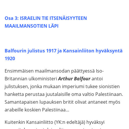
Osa 3: ISRAELIN TIE ITSENÄISYYTEEN
MAAILMANSOTIEN LÄPI
Balfourin julistus 1917 ja Kansainliiton hyväksyntä
1920
Ensimmäisen maailmansodan päättyessä Iso-
Britannian ulkoministeri
Arthur Balfour
antoi
julistuksen, jonka mukaan imperiumi tukee sionistien
hanketta perustaa juutalaisille oma valtio Palestiinaan.
Samantapaisen lupauksen britit olivat antaneet myös
arabeille koskien Palestiinaa…
Kuitenkin Kansainliitto (YK:n edeltäjä) hyväksyi