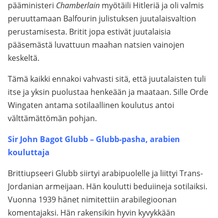
pääministeri
Chamberlain
myötäili Hitleriä ja oli valmis
peruuttamaan Balfourin julistuksen juutalaisvaltion
perustamisesta. Britit jopa estivät juutalaisia
pääsemästä luvattuun maahan natsien vainojen
keskeltä.
Tämä kaikki ennakoi vahvasti sitä, että juutalaisten tuli
itse ja yksin puolustaa henkeään ja maataan. Sille Orde
Wingaten antama sotilaallinen koulutus antoi
välttämättömän pohjan.
Sir John Bagot Glubb – Glubb-pasha, arabien
kouluttaja
Brittiupseeri Glubb siirtyi arabipuolelle ja liittyi Trans-
Jordanian armeijaan. Hän koulutti beduiineja sotilaiksi.
Vuonna 1939 hänet nimitettiin arabilegioonan
komentajaksi. Hän rakensikin hyvin kyvykkään