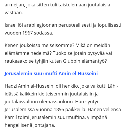
armeijan, joka sitten tuli taistelemaan juutalaisia
vastaan.
Israel löi arabilegioonan perusteellisesti ja lopullisesti
vuoden 1967 sodassa.
Kenen joukoissa me seisomme? Mikä on meidän
elämämme hedelmä? Tuoko se jotain pysyvää vai
raukeaako se tyhjiin kuten Glubbin elämäntyö?
Jerusalemin suurmufti Amin el-Husseini
Hadzi Amin al-Husseini oli henkilö, joka vaikutti Lähi-
idässä kaikkein kielteisemmin juutalaisiin ja
juutalaisvaltion olemassaoloon. Hän syntyi
Jerusalemissa vuonna 1895 paikkeilla. Hänen veljensä
Kamil toimi Jerusalemin suurmuftina, ylimpänä
hengellisenä johtajana.