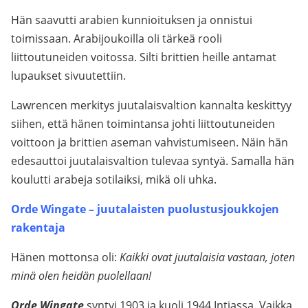
Hän saavutti arabien kunnioituksen ja onnistui
toimissaan. Arabijoukoilla oli tärkeä rooli
liittoutuneiden voitossa. Silti brittien heille antamat
lupaukset sivuutettiin.
Lawrencen merkitys juutalaisvaltion kannalta keskittyy
siihen, että hänen toimintansa johti liittoutuneiden
voittoon ja brittien aseman vahvistumiseen. Näin hän
edesauttoi juutalaisvaltion tulevaa syntyä. Samalla hän
koulutti arabeja sotilaiksi, mikä oli uhka.
Orde Wingate – juutalaisten puolustusjoukkojen
rakentaja
Hänen mottonsa oli:
Kaikki ovat juutalaisia vastaan, joten
minä olen heidän puolellaan!
Orde Wingate
syntyi 1903 ja kuoli 1944 Intiassa. Vaikka