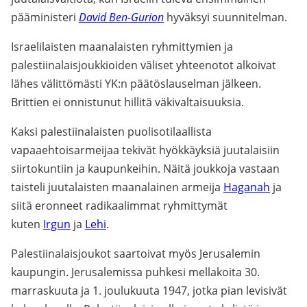
pääministeri
David Ben-Gurion
hyväksyi suunnitelman.
Israelilaisten maanalaisten ryhmittymien ja
palestiinalaisjoukkioiden väliset yhteenotot alkoivat
lähes välittömästi YK:n päätöslauselman jälkeen.
Brittien ei onnistunut hillitä väkivaltaisuuksia.
Kaksi palestiinalaisten puolisotilaallista
vapaaehtoisarmeijaa tekivät hyökkäyksiä juutalaisiin
siirtokuntiin ja kaupunkeihin. Näitä joukkoja vastaan
taisteli juutalaisten maanalainen armeija
Haganah
ja
siitä eronneet radikaalimmat ryhmittymät
kuten
Irgun
ja
Lehi
.
Palestiinalaisjoukot saartoivat myös Jerusalemin
kaupungin. Jerusalemissa puhkesi mellakoita 30.
marraskuuta ja 1. joulukuuta 1947, jotka pian levisivät