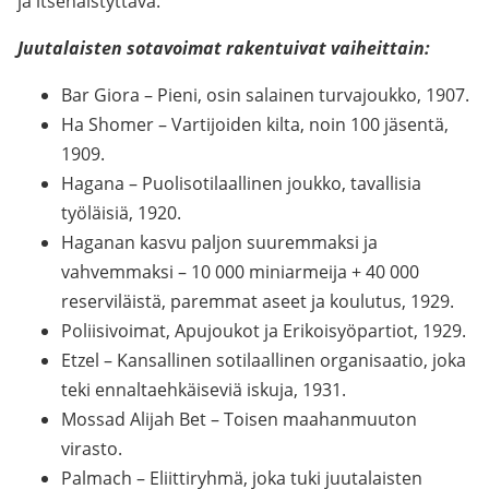
ja itsenäistyttävä.
Juutalaisten sotavoimat rakentuivat vaiheittain:
Bar Giora – Pieni, osin salainen turvajoukko, 1907.
Ha Shomer – Vartijoiden kilta, noin 100 jäsentä,
1909.
Hagana – Puolisotilaallinen joukko, tavallisia
työläisiä, 1920.
Haganan kasvu paljon suuremmaksi ja
vahvemmaksi – 10 000 miniarmeija + 40 000
reserviläistä, paremmat aseet ja koulutus, 1929.
Poliisivoimat, Apujoukot ja Erikoisyöpartiot, 1929.
Etzel – Kansallinen sotilaallinen organisaatio, joka
teki ennaltaehkäiseviä iskuja, 1931.
Mossad Alijah Bet – Toisen maahanmuuton
virasto.
Palmach – Eliittiryhmä, joka tuki juutalaisten