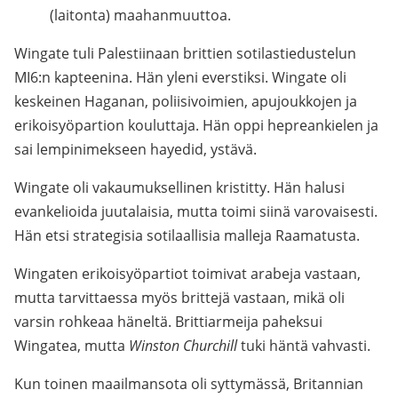
(laitonta) maahanmuuttoa.
Wingate tuli Palestiinaan brittien sotilastiedustelun
MI6:n kapteenina. Hän yleni everstiksi. Wingate oli
keskeinen Haganan, poliisivoimien, apujoukkojen ja
erikoisyöpartion kouluttaja. Hän oppi hepreankielen ja
sai lempinimekseen hayedid, ystävä.
Wingate oli vakaumuksellinen kristitty. Hän halusi
evankelioida juutalaisia, mutta toimi siinä varovaisesti.
Hän etsi strategisia sotilaallisia malleja Raamatusta.
Wingaten erikoisyöpartiot toimivat arabeja vastaan,
mutta tarvittaessa myös brittejä vastaan, mikä oli
varsin rohkeaa häneltä. Brittiarmeija paheksui
Wingatea, mutta
Winston Churchill
tuki häntä vahvasti.
Kun toinen maailmansota oli syttymässä, Britannian