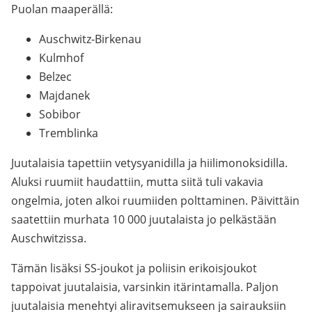
Puolan maaperällä:
Auschwitz-Birkenau
Kulmhof
Belzec
Majdanek
Sobibor
Tremblinka
Juutalaisia tapettiin vetysyanidilla ja hiilimonoksidilla.
Aluksi ruumiit haudattiin, mutta siitä tuli vakavia
ongelmia, joten alkoi ruumiiden polttaminen. Päivittäin
saatettiin murhata 10 000 juutalaista jo pelkästään
Auschwitzissa.
Tämän lisäksi SS-joukot ja poliisin erikoisjoukot
tappoivat juutalaisia, varsinkin itärintamalla. Paljon
juutalaisia menehtyi aliravitsemukseen ja sairauksiin