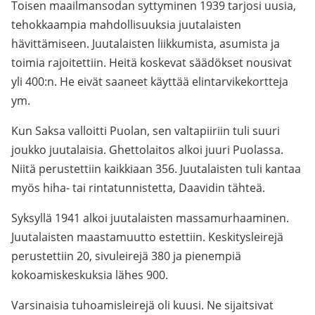
Toisen maailmansodan syttyminen 1939 tarjosi uusia,
tehokkaampia mahdollisuuksia juutalaisten
hävittämiseen. Juutalaisten liikkumista, asumista ja
toimia rajoitettiin. Heitä koskevat säädökset nousivat
yli 400:n. He eivät saaneet käyttää elintarvikekortteja
ym.
Kun Saksa valloitti Puolan, sen valtapiiriin tuli suuri
joukko juutalaisia. Ghettolaitos alkoi juuri Puolassa.
Niitä perustettiin kaikkiaan 356. Juutalaisten tuli kantaa
myös hiha- tai rintatunnistetta, Daavidin tähteä.
Syksyllä 1941 alkoi juutalaisten massamurhaaminen.
Juutalaisten maastamuutto estettiin. Keskitysleirejä
perustettiin 20, sivuleirejä 380 ja pienempiä
kokoamiskeskuksia lähes 900.
Varsinaisia tuhoamisleirejä oli kuusi. Ne sijaitsivat