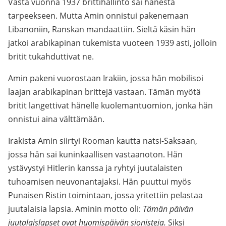
Vasta vuonna 1937 brittihallinto sai hänestä
tarpeekseen. Mutta Amin onnistui pakenemaan
Libanoniin, Ranskan mandaattiin. Sieltä käsin hän
jatkoi arabikapinan tukemista vuoteen 1939 asti, jolloin
britit tukahduttivat ne.
Amin pakeni vuorostaan Irakiin, jossa hän mobilisoi
laajan arabikapinan brittejä vastaan. Tämän myötä
britit langettivat hänelle kuolemantuomion, jonka hän
onnistui aina välttämään.
Irakista Amin siirtyi Rooman kautta natsi-Saksaan,
jossa hän sai kuninkaallisen vastaanoton. Hän
ystävystyi Hitlerin kanssa ja ryhtyi juutalaisten
tuhoamisen neuvonantajaksi. Hän puuttui myös
Punaisen Ristin toimintaan, jossa yritettiin pelastaa
juutalaisia lapsia. Aminin motto oli:
Tämän päivän
juutalaislapset ovat huomispäivän sionisteja.
Siksi