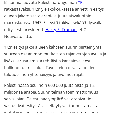
Britannia luovutti Palestiina-ongelman
YK
:n
ratkaistavaksi. YK:n yleiskokouksessa annettiin esitys
alueen jakamisesta arabi- ja juutalaisvaltioihin
marraskuussa 1947. Esitystä tukivat sekä Yhdysvallat,
erityisesti presidentti
Harry S. Truman
, että
Neuvostoliitto.
YK:n esitys jakoi alueen kahteen suurin piirtein yhtä
suureen osaan monimutkaisten rajanvetojen avulla ja
lisäksi Jerusalemista tehtäisiin kansainvälisesti
hallinnoitu erillisalue. Tavoitteina olivat alueiden
taloudellinen yhtenäisyys ja avoimet rajat.
Palestiinassa asui noin 600 000 juutalaista ja 1,2
miljoonaa arabia. Suunnitelman toimimattomuus
selvisi pian. Palestiinaa ympäröivät arabivaltiot
vastustivat esitystä ja kieltäytyivät tunnustamasta
juutalaisvaltiota, kun Israelin tuleva ensimmäinen