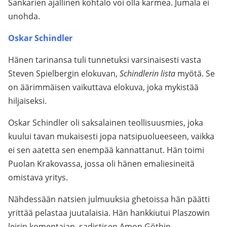
Sankarien ajallinen kohtalo voi olla karmea. Jumala ei
unohda.
Oskar Schindler
Hänen tarinansa tuli tunnetuksi varsinaisesti vasta
Steven Spielbergin elokuvan,
Schindlerin lista
myötä. Se
on äärimmäisen vaikuttava elokuva, joka mykistää
hiljaiseksi.
Oskar Schindler oli saksalainen teollisuusmies, joka
kuului tavan mukaisesti jopa natsipuolueeseen, vaikka
ei sen aatetta sen enempää kannattanut. Hän toimi
Puolan Krakovassa, jossa oli hänen emaliesineitä
omistava yritys.
Nähdessään natsien julmuuksia ghetoissa hän päätti
yrittää pelastaa juutalaisia. Hän hankkiutui Plaszowin
leirin komentajan, sadistisen Amon Göthin