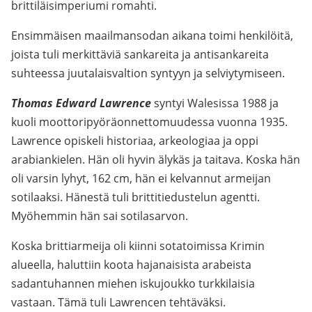
brittiläisimperiumi romahti.
Ensimmäisen maailmansodan aikana toimi henkilöitä,
joista tuli merkittäviä sankareita ja antisankareita
suhteessa juutalaisvaltion syntyyn ja selviytymiseen.
Thomas Edward Lawrence
syntyi Walesissa 1988 ja
kuoli moottoripyöräonnettomuudessa vuonna 1935.
Lawrence opiskeli historiaa, arkeologiaa ja oppi
arabiankielen. Hän oli hyvin älykäs ja taitava. Koska hän
oli varsin lyhyt, 162 cm, hän ei kelvannut armeijan
sotilaaksi. Hänestä tuli brittitiedustelun agentti.
Myöhemmin hän sai sotilasarvon.
Koska brittiarmeija oli kiinni sotatoimissa Krimin
alueella, haluttiin koota hajanaisista arabeista
sadantuhannen miehen iskujoukko turkkilaisia
vastaan. Tämä tuli Lawrencen tehtäväksi.