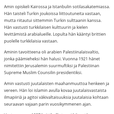
Amin opiskeli Kairossa ja Istanbulin sotilasakatemiassa.
Hän taisteli Turkin joukoissa liittoutuneita vastaan,
mutta riitautui sittemmin Turkin sulttaanin kanssa.
Hän vastusti turkkilaisen kulttuurin ja kielen
levittämistä arabialueille. Lopulta hän kääntyi brittien
puolelle turkkilaisia vastaan.
Aminin tavoitteena oli arabien Palestiinalaisvaltio,
jonka päämieheksi hän halusi. Vuonna 1921 hänet
nimitettiin Jerusalemin suurmuftiksi ja Palestiinan
Supreme Muslim Counsilin presidentiksi.
Amin vastusti juutalaisten maahanmuuttoa henkeen ja
vereen. Hän loi islamin avulla kovaa juutalaisvastaista
ilmapiiriä ja agitoi väkivaltaisuuksia juutalaisia kohtaan
seuraavan vajaan parin vuosikymmenen ajan.