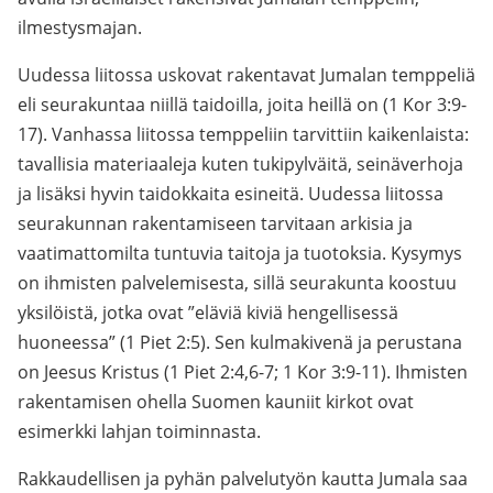
ilmestysmajan.
Uudessa liitossa uskovat rakentavat Jumalan temppeliä
eli seurakuntaa niillä taidoilla, joita heillä on (1 Kor 3:9-
17). Vanhassa liitossa temppeliin tarvittiin kaikenlaista:
tavallisia materiaaleja kuten tukipylväitä, seinäverhoja
ja lisäksi hyvin taidokkaita esineitä. Uudessa liitossa
seurakunnan rakentamiseen tarvitaan arkisia ja
vaatimattomilta tuntuvia taitoja ja tuotoksia. Kysymys
on ihmisten palvelemisesta, sillä seurakunta koostuu
yksilöistä, jotka ovat ”eläviä kiviä hengellisessä
huoneessa” (1 Piet 2:5). Sen kulmakivenä ja perustana
on Jeesus Kristus (1 Piet 2:4,6-7; 1 Kor 3:9-11). Ihmisten
rakentamisen ohella Suomen kauniit kirkot ovat
esimerkki lahjan toiminnasta.
Rakkaudellisen ja pyhän palvelutyön kautta Jumala saa