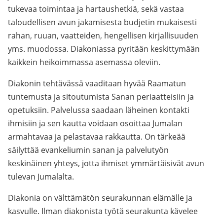
tukevaa toimintaa ja hartaushetkiä, sekä vastaa
taloudellisen avun jakamisesta budjetin mukaisesti
rahan, ruuan, vaatteiden, hengellisen kirjallisuuden
yms. muodossa. Diakoniassa pyritään keskittymään
kaikkein heikoimmassa asemassa oleviin.
Diakonin tehtävässä vaaditaan hyvää Raamatun
tuntemusta ja sitoutumista Sanan periaatteisiin ja
opetuksiin. Palvelussa saadaan läheinen kontakti
ihmisiin ja sen kautta voidaan osoittaa Jumalan
armahtavaa ja pelastavaa rakkautta. On tärkeää
säilyttää evankeliumin sanan ja palvelutyön
keskinäinen yhteys, jotta ihmiset ymmärtäisivät avun
tulevan Jumalalta.
Diakonia on välttämätön seurakunnan elämälle ja
kasvulle. Ilman diakonista työtä seurakunta kävelee