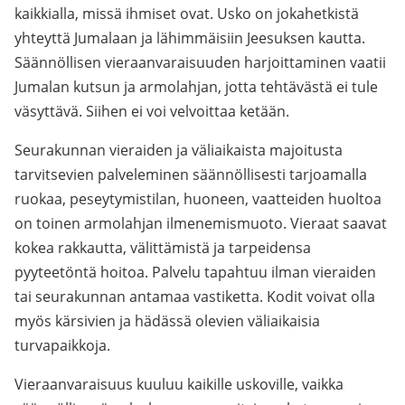
kaikkialla, missä ihmiset ovat. Usko on jokahetkistä
yhteyttä Jumalaan ja lähimmäisiin Jeesuksen kautta.
Säännöllisen vieraanvaraisuuden harjoittaminen vaatii
Jumalan kutsun ja armolahjan, jotta tehtävästä ei tule
väsyttävä. Siihen ei voi velvoittaa ketään.
Seurakunnan vieraiden ja väliaikaista majoitusta
tarvitsevien palveleminen säännöllisesti tarjoamalla
ruokaa, peseytymistilan, huoneen, vaatteiden huoltoa
on toinen armolahjan ilmenemismuoto. Vieraat saavat
kokea rakkautta, välittämistä ja tarpeidensa
pyyteetöntä hoitoa. Palvelu tapahtuu ilman vieraiden
tai seurakunnan antamaa vastiketta. Kodit voivat olla
myös kärsivien ja hädässä olevien väliaikaisia
turvapaikkoja.
Vieraanvaraisuus kuuluu kaikille uskoville, vaikka