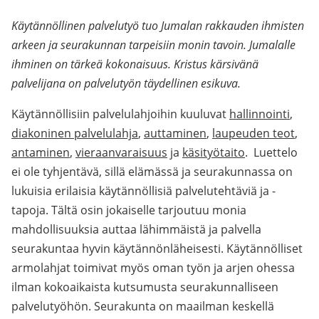
Käytännöllinen palvelutyö tuo Jumalan rakkauden ihmisten
arkeen ja seurakunnan tarpeisiin monin tavoin. Jumalalle
ihminen on tärkeä kokonaisuus. Kristus kärsivänä
palvelijana on palvelutyön täydellinen esikuva.
Käytännöllisiin palvelulahjoihin kuuluvat
hallinnointi
,
diakoninen palvelulahja
,
auttaminen
,
laupeuden teot
,
antaminen
,
vieraanvaraisuus
ja
käsityötaito
. Luettelo
ei ole tyhjentävä, sillä elämässä ja seurakunnassa on
lukuisia erilaisia käytännöllisiä palvelutehtäviä ja -
tapoja. Tältä osin jokaiselle tarjoutuu monia
mahdollisuuksia auttaa lähimmäistä ja palvella
seurakuntaa hyvin käytännönläheisesti. Käytännölliset
armolahjat toimivat myös oman työn ja arjen ohessa
ilman kokoaikaista kutsumusta seurakunnalliseen
palvelutyöhön. Seurakunta on maailman keskellä