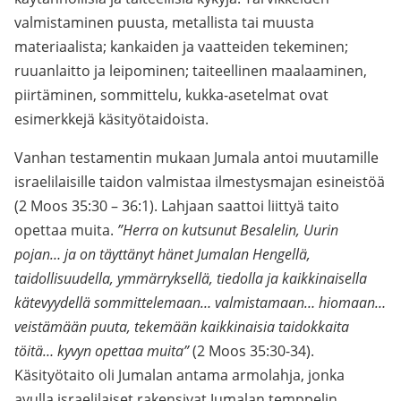
valmistaminen puusta, metallista tai muusta
materiaalista; kankaiden ja vaatteiden tekeminen;
ruuanlaitto ja leipominen; taiteellinen maalaaminen,
piirtäminen, sommittelu, kukka-asetelmat ovat
esimerkkejä käsityötaidoista.
Vanhan testamentin mukaan Jumala antoi muutamille
israelilaisille taidon valmistaa ilmestysmajan esineistöä
(2 Moos 35:30 – 36:1). Lahjaan saattoi liittyä taito
opettaa muita.
”Herra on kutsunut Besalelin, Uurin
pojan… ja on täyttänyt hänet Jumalan Hengellä,
taidollisuudella, ymmärryksellä, tiedolla ja kaikkinaisella
kätevyydellä sommittelemaan… valmistamaan… hiomaan…
veistämään puuta, tekemään kaikkinaisia taidokkaita
töitä… kyvyn opettaa muita”
(2 Moos 35:30-34).
Käsityötaito oli Jumalan antama armolahja, jonka
avulla israelilaiset rakensivat Jumalan temppelin,