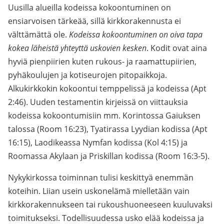
Uusilla alueilla kodeissa kokoontuminen on
ensiarvoisen tärkeää, sillä kirkkorakennusta ei
välttämättä ole.
Kodeissa kokoontuminen on oiva tapa
kokea läheistä yhteyttä uskovien kesken
. Kodit ovat aina
hyviä pienpiirien kuten rukous- ja raamattupiirien,
pyhäkoulujen ja kotiseurojen pitopaikkoja.
Alkukirkkokin kokoontui temppelissä ja kodeissa (Apt
2:46). Uuden testamentin kirjeissä on viittauksia
kodeissa kokoontumisiin mm. Korintossa Gaiuksen
talossa (Room 16:23), Tyatirassa Lyydian kodissa (Apt
16:15), Laodikeassa Nymfan kodissa (Kol 4:15) ja
Roomassa Akylaan ja Priskillan kodissa (Room 16:3-5).
Nykykirkossa toiminnan tulisi keskittyä enemmän
koteihin. Liian usein uskonelämä mielletään vain
kirkkorakennukseen tai rukoushuoneeseen kuuluvaksi
toimitukseksi. Todellisuudessa usko elää kodeissa ja