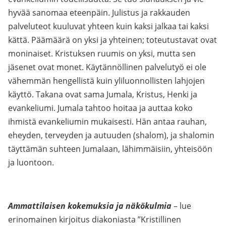
hyvää sanomaa eteenpäin. Julistus ja rakkauden
palveluteot kuuluvat yhteen kuin kaksi jalkaa tai kaksi
kättä. Päämäärä on yksi ja yhteinen; toteutustavat ovat
moninaiset. Kristuksen ruumis on yksi, mutta sen
jäsenet ovat monet. Käytännöllinen palvelutyö ei ole
vähemmän hengellistä kuin yliluonnollisten lahjojen
käyttö. Takana ovat sama Jumala, Kristus, Henki ja
evankeliumi. Jumala tahtoo hoitaa ja auttaa koko
ihmistä evankeliumin mukaisesti. Hän antaa rauhan,
eheyden, terveyden ja autuuden (shalom), ja shalomin
täyttämän suhteen Jumalaan, lähimmäisiin, yhteisöön
ja luontoon.
Ammattilaisen kokemuksia ja näkökulmia
– lue
erinomainen kirjoitus diakoniasta ”Kristillinen