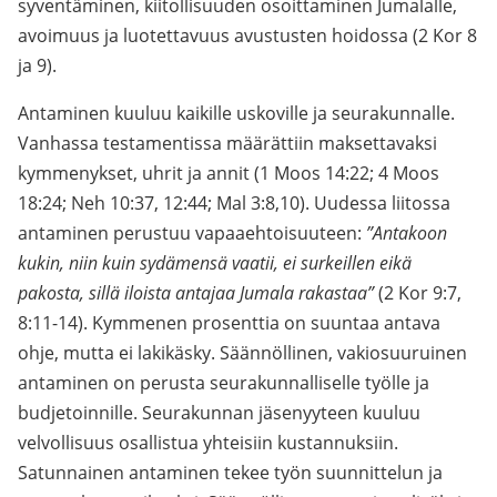
syventäminen, kiitollisuuden osoittaminen Jumalalle,
avoimuus ja luotettavuus avustusten hoidossa (2 Kor 8
ja 9).
Antaminen kuuluu kaikille uskoville ja seurakunnalle.
Vanhassa testamentissa määrättiin maksettavaksi
kymmenykset, uhrit ja annit (1 Moos 14:22; 4 Moos
18:24; Neh 10:37, 12:44; Mal 3:8,10). Uudessa liitossa
antaminen perustuu vapaaehtoisuuteen:
”Antakoon
kukin, niin kuin sydämensä vaatii, ei surkeillen eikä
pakosta, sillä iloista antajaa Jumala rakastaa”
(2 Kor 9:7,
8:11-14). Kymmenen prosenttia on suuntaa antava
ohje, mutta ei lakikäsky. Säännöllinen, vakiosuuruinen
antaminen on perusta seurakunnalliselle työlle ja
budjetoinnille. Seurakunnan jäsenyyteen kuuluu
velvollisuus osallistua yhteisiin kustannuksiin.
Satunnainen antaminen tekee työn suunnittelun ja