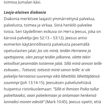
toimiva Jumalan käsi.
Laaja-alainen diakonia
Diakonia merkitsee laajasti ymmärrettynä palvelua,
palvelusta, toimea ja virkaa. Siinä henkilö palvelee
toisia. Sen täydellinen esikuva on Herra Jeesus, joka on
kärsivä palvelija (Jes 52:13 – 53:12). Jeesus antoi
esimerkin käytännöllisestä palvelusta pesemällä
opetuslasten jalat:
Jos siis minä, teidän Herranne ja
opettajanne, olen pessyt teidän jalkanne, olette tekin
velvolliset pesemään toistenne jalat. Sillä minä annoin teille
esikuvan… Totisesti, totisesti minä sanon teille: ei ole
palvelija herraansa suurempi eikä lähettiläs lähettäjäänsä
suurempi
(Joh 13:14-15). Jeesuksen palvelutehtävä
huipentui ristinkuolemaan:
”Sillä ei Ihmisen Poika tullut
palveltavaksi, vaan palvelemaan ja antamaan henkensä
lunnaiksi monen edestä”
(Mark 10:45). Jeesus opetti, että