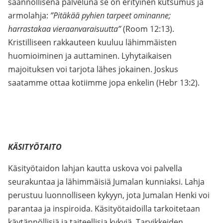
säännöllisenä palveluna se on erityinen kutsumus ja
armolahja:
”Pitäkää pyhien tarpeet ominanne;
harrastakaa vieraanvaraisuutta”
(Room 12:13).
Kristilliseen rakkauteen kuuluu lähimmäisten
huomioiminen ja auttaminen. Lyhytaikaisen
majoituksen voi tarjota lähes jokainen. Joskus
saatamme ottaa kotiimme jopa enkelin (Hebr 13:2).
KÄSITYÖTAITO
Käsityötaidon lahjan kautta uskova voi palvella
seurakuntaa ja lähimmäisiä Jumalan kunniaksi. Lahja
perustuu luonnolliseen kykyyn, jota Jumalan Henki voi
parantaa ja inspiroida. Käsityötaidoilla tarkoitetaan
käytännöllisiä ja taiteellisia kykyjä. Tarvikkeiden