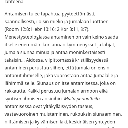
lähteenä!
Antamisen tulee tapahtua pyyteettömästi,
säännöllisesti, iloisin mielin ja Jumalaan luottaen
(Room 12:8; Hebr 13:16; 2 Kor 8:11, 9:7).
Menestysteologiassa antaminen on vain keino saada
itselle enemmän: kun annan kymmenykset ja lahjat,
Jumala siunaa minua ja antaa moninkertaisesti
takaisin… Aidossa, vilpittömässä kristillisyydessä
antaminen perustuu siihen, että Jumala on ensin
antanut ihmiselle, joka vuorostaan antaa Jumalalle ja
lähimmäiselle. Siunaus on itse antamisessa, joka on
rakkautta. Kaikki perustuu Jumalan armoon eikä
syntisen ihmisen ansioihin.
Muita periaatteita
antamisessa ovat yltäkylläisyyden tasaus,
vastavuoroinen muistaminen, rukouksin siunaaminen,
niittämisen ja kylvämisen laki, keskinäisen yhteyden