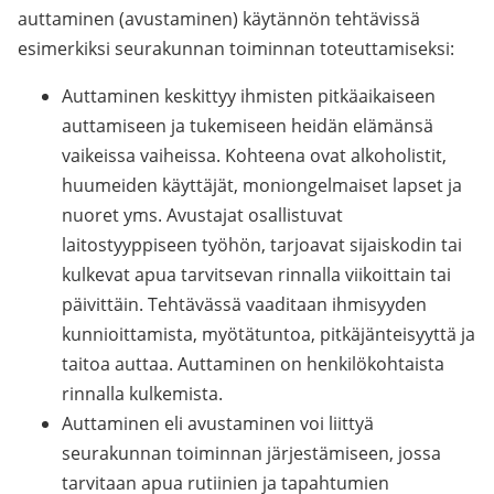
auttaminen (avustaminen) käytännön tehtävissä
esimerkiksi seurakunnan toiminnan toteuttamiseksi:
Auttaminen keskittyy ihmisten pitkäaikaiseen
auttamiseen ja tukemiseen heidän elämänsä
vaikeissa vaiheissa. Kohteena ovat alkoholistit,
huumeiden käyttäjät, moniongelmaiset lapset ja
nuoret yms. Avustajat osallistuvat
laitostyyppiseen työhön, tarjoavat sijaiskodin tai
kulkevat apua tarvitsevan rinnalla viikoittain tai
päivittäin. Tehtävässä vaaditaan ihmisyyden
kunnioittamista, myötätuntoa, pitkäjänteisyyttä ja
taitoa auttaa. Auttaminen on henkilökohtaista
rinnalla kulkemista.
Auttaminen eli avustaminen voi liittyä
seurakunnan toiminnan järjestämiseen, jossa
tarvitaan apua rutiinien ja tapahtumien