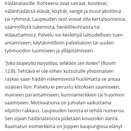
hädänalaisille. Kohteena ovat sairaat, kuolevat,
nälänhädässä elävät, köyhät, vangit ja muut yksilöinä
tai ryhminä. Laupeuden teot voivat olla kertaluonteisia,
säännöllistä tukemista, henkilökohtaista tai
etäauttamista. Palvelu voi keskittyä taloudellisen tuen
antamiseen, käytännöllisiin palveluksiin tai uuden
työmuodon luomiseen ja ylläpitämiseen.
”Joka laupeutta harjoittaa, tehköön sen iloiten”
(Room
12:8). Tehtävä ei ole siihen kutsutulle ylivoimaisen
raskas vaan hädän näkemisestä huolimatta se antaa
sisäisen ilon. Palvelu ei perustu kiitoksen saamiseen,
maineen parantamiseen, kunniamerkkien tai huomion
saamiseen. Motivaationa on Jumalan vaikuttama
vilpitön rakkaus. Laupeuden teoista ei tehdä numeroa.
Sen sijaan hädänalaisista pidetään kovastikin ääntä.
Raamatun esimerkkinä on Joppen kaupungissa elänyt