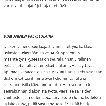
varustamislahjat / johtajan tehtävä.
DIAKONINEN PALVELULAHJA
Diakonia merkitsee laajasti ymmärrettynä kaikkea
uskovien tekemään palvelua. Suppeammin
määriteltynä kyseessä on seurakunnan virallinen
työala, jota hoitavat erityiset diakonit. He käyttävät
apunaan vapaaehtoisia seurakuntalaisia. Tehtävässään
diakoni kohtaa ihmisiä evankeliumin sanalla ja
rakkaudellisilla käytännönteoilla. Hän suunnittelee
seurakunnan diakonista työtä, vierailee sairaiden,
vanhusten ja muiden apua tarvitsevien luona kodeissa
ja laitoksissa, pitää vastaanottoa, järjestää heitä