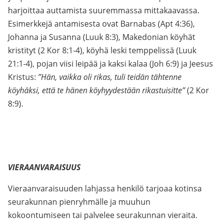
harjoittaa auttamista suuremmassa mittakaavassa.
Esimerkkejä antamisesta ovat Barnabas (Apt 4:36),
Johanna ja Susanna (Luuk 8:3), Makedonian köyhät
kristityt (2 Kor 8:1-4), köyhä leski temppelissä (Luuk
21:1-4), pojan viisi leipää ja kaksi kalaa (Joh 6:9) ja Jeesus
Kristus:
”Hän, vaikka oli rikas, tuli teidän tähtenne
köyhäksi, että te hänen köyhyydestään rikastuisitte”
(2 Kor
8:9).
VIERAANVARAISUUS
Vieraanvaraisuuden lahjassa henkilö tarjoaa kotinsa
seurakunnan pienryhmälle ja muuhun
kokoontumiseen tai palvelee seurakunnan vieraita.