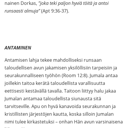
nainen Dorkas,
”joka teki paljon hyviä töitä ja antoi
runsaasti almuja”
(Apt 9:36-37).
ANTAMINEN
Antamisen lahja tekee mahdolliseksi runsaan
taloudellisen avun jakamisen yksilöllisiin tarpeisiin ja
seurakunnalliseen työhön (Room 12:8). Jumala antaa
joillekin taitoa kerätä taloudellista varallisuutta
eettisesti kestävällä tavalla. Taitoon liittyy halu jakaa
Jumalan antamaa taloudellista siunausta sitä
tarvitseville. Apu on hyvä kanavoida seurakunnan ja
kristillisten järjestöjen kautta, koska silloin Jumalan
nimi tulee kirkastetuksi – onhan Hän avun varsinaisena