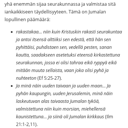
yhä enemmän sijaa seurakunnassa ja valmistaa sitä
iankaikkiseen täydellisyyteen. Tämä on Jumalan
lopullinen päämäärä:
rakastakaa… niin kuin Kristuskin rakasti seurakuntaa
ja antoi itsensä alttiiksi sen edestä, että hän sen
pyhittäisi, puhdistaen sen, vedellä pesten, sanan
kautta, saadakseen asetetuksi eteensä kirkastettuna
seurakunnan, jossa ei olisi tahraa eikä ryppyä eikä
mitään muuta sellaista, vaan joka olisi pyhä ja
nuhteeton
(Ef 5:25-27).
Ja minä näin uuden taivaan ja uuden maan… Ja
pyhän kaupungin, uuden Jerusalemin, minä näin
laskeutuvan alas taivaasta Jumalan tyköä,
valmistettuna niin kuin morsian, miehellensä
kaunistettuna… ja siinä oli Jumalan kirkkaus
(Ilm
21:1-2,11).