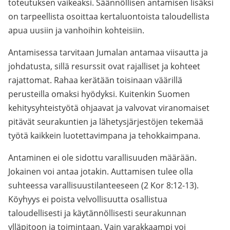
toteutuksen vaikeaksi. Säännöllisen antamisen lisäksi
on tarpeellista osoittaa kertaluontoista taloudellista
apua uusiin ja vanhoihin kohteisiin.
Antamisessa tarvitaan Jumalan antamaa viisautta ja
johdatusta, sillä resurssit ovat rajalliset ja kohteet
rajattomat. Rahaa kerätään toisinaan väärillä
perusteilla omaksi hyödyksi. Kuitenkin Suomen
kehitysyhteistyötä ohjaavat ja valvovat viranomaiset
pitävät seurakuntien ja lähetysjärjestöjen tekemää
työtä kaikkein luotettavimpana ja tehokkaimpana.
Antaminen ei ole sidottu varallisuuden määrään.
Jokainen voi antaa jotakin. Auttamisen tulee olla
suhteessa varallisuustilanteeseen (2 Kor 8:12-13).
Köyhyys ei poista velvollisuutta osallistua
taloudellisesti ja käytännöllisesti seurakunnan
ylläpitoon ja toimintaan. Vain varakkaampi voi