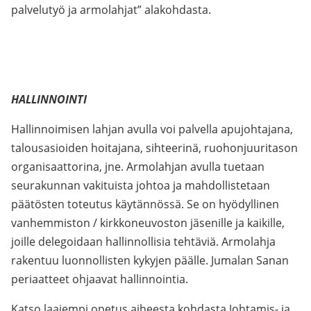
palvelutyö ja armolahjat” alakohdasta.
HALLINNOINTI
Hallinnoimisen lahjan avulla voi palvella apujohtajana,
talousasioiden hoitajana, sihteerinä, ruohonjuuritason
organisaattorina, jne. Armolahjan avulla tuetaan
seurakunnan vakituista johtoa ja mahdollistetaan
päätösten toteutus käytännössä. Se on hyödyllinen
vanhemmiston / kirkkoneuvoston jäsenille ja kaikille,
joille delegoidaan hallinnollisia tehtäviä. Armolahja
rakentuu luonnollisten kykyjen päälle. Jumalan Sanan
periaatteet ohjaavat hallinnointia.
Katso laajempi opetus aiheesta kohdasta Johtamis- ja