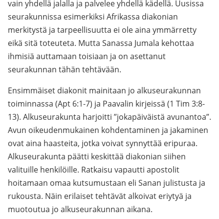
vain yhdellä jalalla ja palvelee yhdellä kädellä. Uusissa
seurakunnissa esimerkiksi Afrikassa diakonian
merkitystä ja tarpeellisuutta ei ole aina ymmärretty
eikä sitä toteuteta. Mutta Sanassa Jumala kehottaa
ihmisiä auttamaan toisiaan ja on asettanut
seurakunnan tähän tehtävään.
Ensimmäiset diakonit mainitaan jo alkuseurakunnan
toiminnassa (Apt 6:1-7) ja Paavalin kirjeissä (1 Tim 3:8-
13). Alkuseurakunta harjoitti ”jokapäiväistä avunantoa”.
Avun oikeudenmukainen kohdentaminen ja jakaminen
ovat aina haasteita, jotka voivat synnyttää eripuraa.
Alkuseurakunta päätti keskittää diakonian siihen
valituille henkilöille. Ratkaisu vapautti apostolit
hoitamaan omaa kutsumustaan eli Sanan julistusta ja
rukousta. Näin erilaiset tehtävät alkoivat eriytyä ja
muotoutua jo alkuseurakunnan aikana.