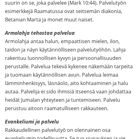
suurin on se, joka palvelee (Mark 10:44). Palvelutyön
esimerkkejä Raamatussa ovat seitsemän diakonia,
Betanian Marta ja monet muut naiset.
Armolahja tehostaa palvelua
Armolahja antaa halun, empaattisen mielen, ilon,
taidon ja näyn käytännölliseen palvelutyöhön. Lahja
rakentuu luonnollisen kyvyn ja persoonallisuuden
perustalle. Palvelua tekevä kykenee näkemään tarpeita
ja tuomaan käytännöllisen avun. Palvelua leimaa
lämminhenkisyys, läsnäolo, aito kohtaaminen ja halu
autaa. Palvelija ei sido ihmisiä itseensä vaan johdattaa
heidät Jumalan yhteyteen ja tuntemiseen. Palvelu
perustuu aitoon raamatulliseen rakkauteen.
Evankeliumi ja palvelu
Rakkaudellinen palvelutyö on olennainen osa
evankeliumin todellisuutta. Se tuo siunauksen ja vie