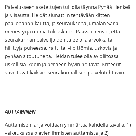
Palvelukseen asetettujen tuli olla täynnä Pyhää Henkeä
ja viisautta. Heidät siunattiin tehtävään kätten
päällepanon kautta, ja seurauksena Jumalan Sana
menestyi ja monia tuli uskoon. Paavali neuvoi, että
seurakunnan palvelijoiden tulee olla arvokkaita,
hillittyjä puheessa, raittiita, vilpittömiä, uskovia ja
pyhään sitoutuneita. Heidän tulee olla avioliitossa
uskollisia, kodin ja perheen hyvin hoitavia. Kriteerit
soveltuvat kaikkiin seurakunnallisiin palvelutehtäviin.
AUTTAMINEN
Auttamisen lahja voidaan ymmärtää kahdella tavalla: 1)
vaikeuksissa olevien ihmisten auttamista ja 2)