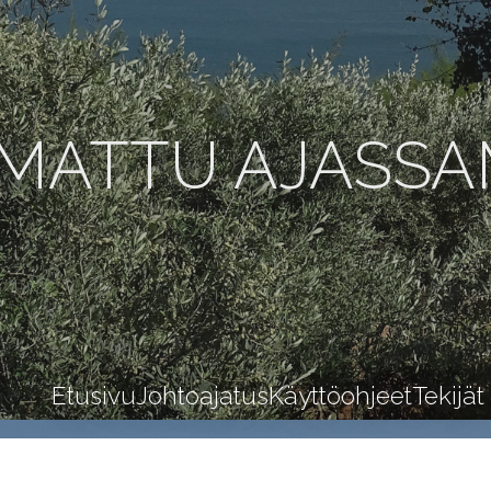
MATTU AJASS
Etusivu
Johtoajatus
Käyttöohjeet
Tekijät