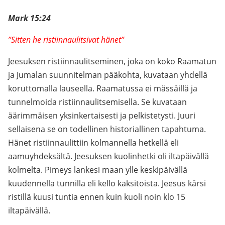
Mark 15:24
”Sitten he ristiinnaulitsivat hänet”
Jeesuksen ristiinnaulitseminen, joka on koko Raamatun
ja Jumalan suunnitelman pääkohta, kuvataan yhdellä
koruttomalla lauseella. Raamatussa ei mässäillä ja
tunnelmoida ristiinnaulitsemisella. Se kuvataan
äärimmäisen yksinkertaisesti ja pelkistetysti. Juuri
sellaisena se on todellinen historiallinen tapahtuma.
Hänet ristiinnaulittiin kolmannella hetkellä eli
aamuyhdeksältä. Jeesuksen kuolinhetki oli iltapäivällä
kolmelta. Pimeys lankesi maan ylle keskipäivällä
kuudennella tunnilla eli kello kaksitoista. Jeesus kärsi
ristillä kuusi tuntia ennen kuin kuoli noin klo 15
iltapäivällä.