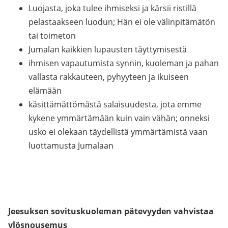
Luojasta, joka tulee ihmiseksi ja kärsii ristillä
pelastaakseen luodun; Hän ei ole välinpitämätön
tai toimeton
Jumalan kaikkien lupausten täyttymisestä
ihmisen vapautumista synnin, kuoleman ja pahan
vallasta rakkauteen, pyhyyteen ja ikuiseen
elämään
käsittämättömästä salaisuudesta, jota emme
kykene ymmärtämään kuin vain vähän; onneksi
usko ei olekaan täydellistä ymmärtämistä vaan
luottamusta Jumalaan
Jeesuksen sovituskuoleman pätevyyden vahvistaa
ylösnousemus