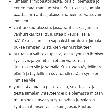
Jumalan armopäätöksestä, joka oli olemassa jo
ennen maailman luomista; Kristuksessa Jumala
päättää armahtaa jokaisen häneen turvautuvan
ihmisen
vanhurskautuksesta, jossa vanhurskas Jumala
vanhurskauttaa, ts. julistaa oikeudellisella
päätöksellä ihmisen vapaaksi tuomiosta; Jumala
pukee ihmisen Kristuksen vanhurskauteen
autuaasta vaihtokaupasta, jossa syntisen ihmisen
syyllisyys ja synnit siirretään viattoman
Kristuksen ylle ja samalla Kristuksen täydellinen
elämä ja täydellinen sovitus siirretään syntisen
ihmisen ylle
yhdestä ainoasta pelastajasta, sovittajasta ja
tiestä Jumalan yhteyteen; ei ole olemassa mitään
muuta pelastavaa yhteyttä pyhän Jumalan ja
syntisen ihmisen välillä kuin Jeesus Kristus