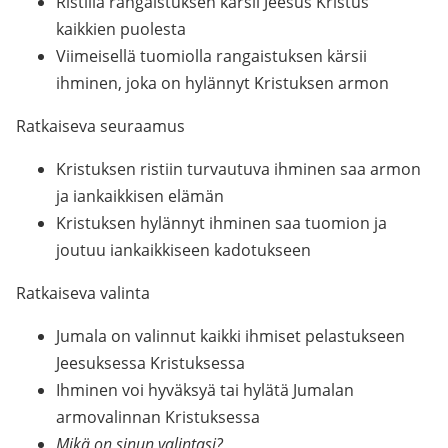
Ristillä rangaistuksen kärsii Jeesus Kristus
kaikkien puolesta
Viimeisellä tuomiolla rangaistuksen kärsii
ihminen, joka on hylännyt Kristuksen armon
Ratkaiseva seuraamus
Kristuksen ristiin turvautuva ihminen saa armon
ja iankaikkisen elämän
Kristuksen hylännyt ihminen saa tuomion ja
joutuu iankaikkiseen kadotukseen
Ratkaiseva valinta
Jumala on valinnut kaikki ihmiset pelastukseen
Jeesuksessa Kristuksessa
Ihminen voi hyväksyä tai hylätä Jumalan
armovalinnan Kristuksessa
Mikä on sinun valintasi?