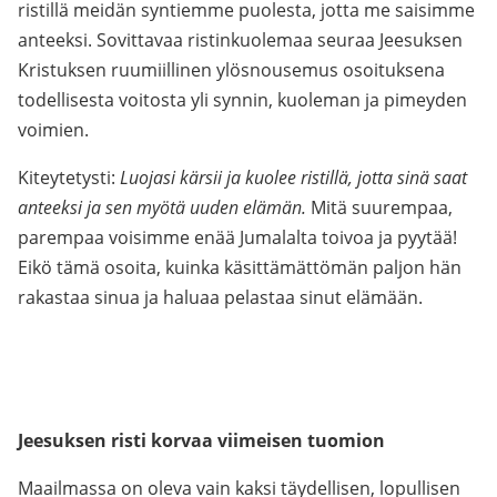
ristillä meidän syntiemme puolesta, jotta me saisimme
anteeksi. Sovittavaa ristinkuolemaa seuraa Jeesuksen
Kristuksen ruumiillinen ylösnousemus osoituksena
todellisesta voitosta yli synnin, kuoleman ja pimeyden
voimien.
Kiteytetysti:
Luojasi kärsii ja kuolee ristillä, jotta sinä saat
anteeksi ja sen myötä uuden elämän.
Mitä suurempaa,
parempaa voisimme enää Jumalalta toivoa ja pyytää!
Eikö tämä osoita, kuinka käsittämättömän paljon hän
rakastaa sinua ja haluaa pelastaa sinut elämään.
Jeesuksen risti korvaa viimeisen tuomion
Maailmassa on oleva vain kaksi täydellisen, lopullisen