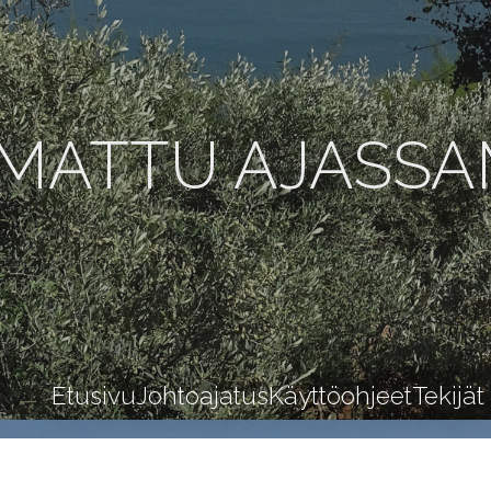
MATTU AJASS
Etusivu
Johtoajatus
Käyttöohjeet
Tekijät