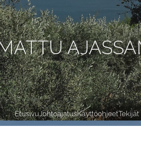
MATTU AJASS
Etusivu
Johtoajatus
Käyttöohjeet
Tekijät