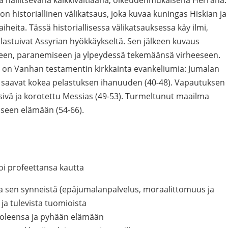
iaa hallitsevana kaikkivaltiaana, oikeudenmukaisena Herrana.
on historiallinen välikatsaus, joka kuvaa kuningas Hiskian ja
iheita. Tässä historiallisessa välikatsauksessa käy ilmi,
elastuivat Assyrian hyökkäykseltä. Sen jälkeen kuvaus
uteen, paranemiseen ja ylpeydessä tekemäänsä virheeseen.
) on Vanhan testamentin kirkkainta evankeliumia: Jumalan
 saavat kokea pelastuksen ihanuuden (40-48). Vapautuksen
rsivä ja korotettu Messias (49-53). Turmeltunut maailma
liseen elämään (54-66).
oi profeettansa kautta
a sen synneistä (epäjumalanpalvelus, moraalittomuus ja
 ja tulevista tuomioista
uoleensa ja pyhään elämään