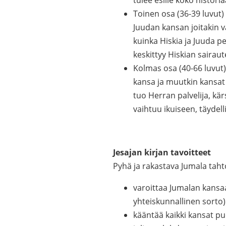
tulee esille koko histor
Toinen osa (36-39 luvut) 
Juudan kansan joitakin va
kuinka Hiskia ja Juuda p
keskittyy Hiskian saira
Kolmas osa (40-66 luvut
kansa ja muutkin kansat
tuo Herran palvelija, kä
vaihtuu ikuiseen, täydel
Jesajan kirjan tavoitteet
Pyhä ja rakastava Jumala taht
varoittaa Jumalan kansa
yhteiskunnallinen sorto)
kääntää kaikki kansat p