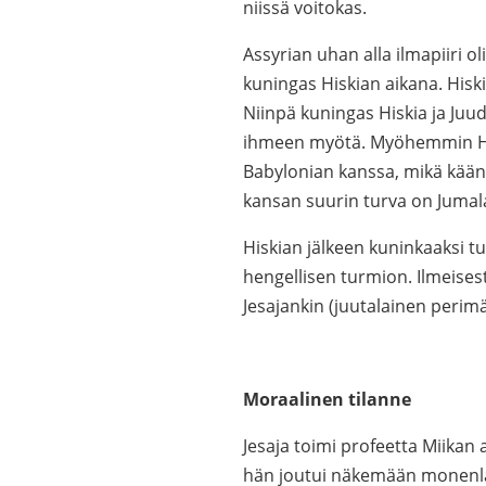
niissä voitokas.
Assyrian uhan alla ilmapiiri o
kuningas Hiskian aikana. Hiski
Niinpä kuningas Hiskia ja Juu
ihmeen myötä. Myöhemmin Hisk
Babylonian kanssa, mikä kään
kansan suurin turva on Jumala
Hiskian jälkeen kuninkaaksi tu
hengellisen turmion. Ilmeises
Jesajankin (juutalainen perimä
Moraalinen tilanne
Jesaja toimi profeetta Miikan 
hän joutui näkemään monenlais