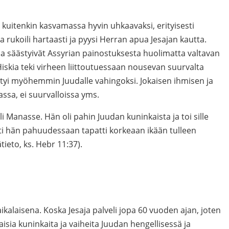
li kuitenkin kasvamassa hyvin uhkaavaksi, erityisesti
a rukoili hartaasti ja pyysi Herran apua Jesajan kautta.
da säästyivät Assyrian painostuksesta huolimatta valtavan
ia teki virheen liittoutuessaan nousevan suurvalta
tyi myöhemmin Juudalle vahingoksi. Jokaisen ihmisen ja
ssa, ei suurvalloissa yms.
li Manasse. Hän oli pahin Juudan kuninkaista ja toi sille
ti hän pahuudessaan tapatti korkeaan ikään tulleen
tieto, ks. Hebr 11:37).
aikalaisena. Koska Jesaja palveli jopa 60 vuoden ajan, joten
ia kuninkaita ja vaiheita Juudan hengellisessä ja