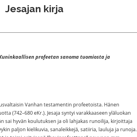
Jesajan kirja
Kuninkaallisen profeetan sanoma tuomiosta ja
kutusvaltaisin Vanhan testamentin profeetoista. Hänen
uotta (742–680 eKr.). Jesaja syntyi varakkaaseen yläluokan
sai hyvän koulutuksen ja oli lahjakas runoilija, kirjoittaja
ykin paljon kielikuvia, sanaleikkejä, satiiria, lauluja ja runoja.