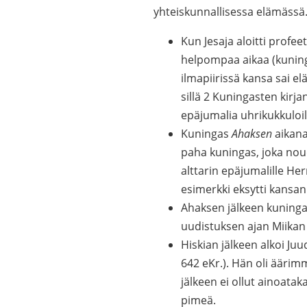
yhteiskunnallisessa elämässä
Kun Jesaja aloitti profe
helpompaa aikaa (kuni
ilmapiirissä kansa sai 
sillä 2 Kuningasten kirj
epäjumalia uhrikukkuloil
Kuningas
Ahaksen
aikana
paha kuningas, joka noud
alttarin epäjumalille Her
esimerkki eksytti kansan
Ahaksen jälkeen kuning
uudistuksen ajan Miikan 
Hiskian jälkeen alkoi Ju
642 eKr.). Hän oli äärim
jälkeen ei ollut ainoata
pimeä.