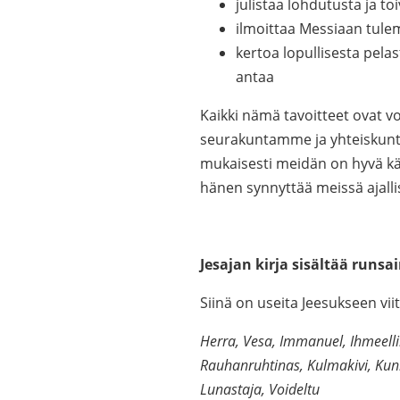
julistaa lohdutusta ja to
ilmoittaa Messiaan tule
kertoa lopullisesta pelas
antaa
Kaikki nämä tavoitteet ovat 
seurakuntamme ja yhteiskunta
mukaisesti meidän on hyvä kä
hänen synnyttää meissä ajallis
Jesajan kirja sisältää runs
Siinä on useita Jeesukseen viit
Herra, Vesa, Immanuel, Ihmeell
Rauhanruhtinas, Kulmakivi, Kunin
Lunastaja, Voideltu