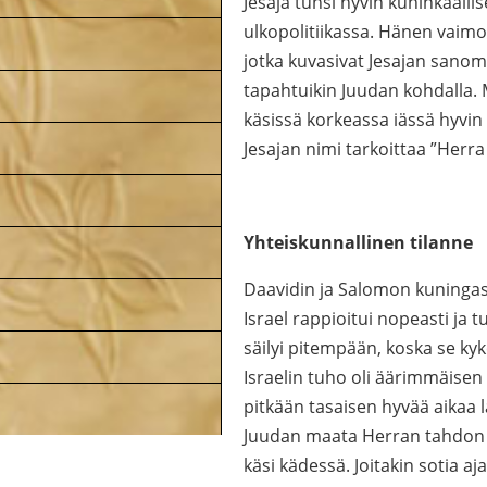
Jesaja tunsi hyvin kuninkaall
ulkopolitiikassa. Hänen vaimon
jotka kuvasivat Jesajan sanoma
tapahtuikin Juudan kohdalla. 
käsissä korkeassa iässä hyvin 
Jesajan nimi tarkoittaa ”Herra
Yhteiskunnallinen tilanne
Daavidin ja Salomon kuningas
Israel rappioitui nopeasti ja 
säilyi pitempään, koska se ky
Israelin tuho oli äärimmäisen
pitkään tasaisen hyvää aikaa 
Juudan maata Herran tahdon m
käsi kädessä. Joitakin sotia aj