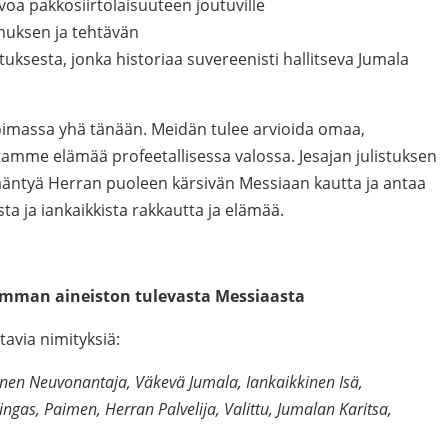
ivoa pakkosiirtolaisuuteen joutuville
muksen ja tehtävän
tuksesta, jonka historiaa suvereenisti hallitseva Jumala
voimassa yhä tänään. Meidän tulee arvioida omaa,
mme elämää profeetallisessa valossa. Jesajan julistuksen
äntyä Herran puoleen kärsivän Messiaan kautta ja antaa
ta ja iankaikkista rakkautta ja elämää.
aimman aineiston tulevasta Messiaasta
tavia nimityksiä:
inen Neuvonantaja, Väkevä Jumala, Iankaikkinen Isä,
gas, Paimen, Herran Palvelija, Valittu, Jumalan Karitsa,