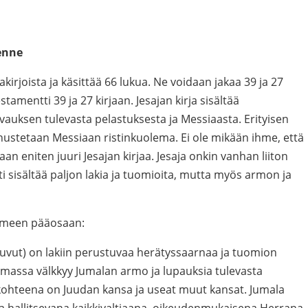
kenne
takirjoista ja käsittää 66 lukua. Ne voidaan jakaa 39 ja 27
tamentti 39 ja 27 kirjaan. Jesajan kirja sisältää
auksen tulevasta pelastuksesta ja Messiaasta. Erityisen
nustetaan Messiaan ristinkuolema. Ei ole mikään ihme, että
n eniten juuri Jesajan kirjaa. Jesaja onkin vanhan liiton
i sisältää paljon lakia ja tuomioita, mutta myös armon ja
olmeen pääosaan:
uvut) on lakiin perustuvaa herätyssaarnaa ja tuomion
lomassa välkkyy Jumalan armo ja lupauksia tulevasta
 kohteena on Juudan kansa ja useat muut kansat. Jumala