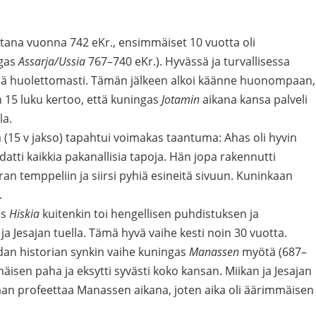
.
ettana vuonna 742 eKr., ensimmäiset 10 vuotta oli
ngas
Assarja/Ussia
767–740 eKr.). Hyvässä ja turvallisessa
elää huolettomasti. Tämän jälkeen alkoi käänne huonompaan,
an 15 luku kertoo, että kuningas
Jotamin
aikana kansa palveli
la.
 (15 v jakso) tapahtui voimakas taantuma: Ahas oli hyvin
atti kaikkia pakanallisia tapoja. Hän jopa rakennutti
ran temppeliin ja siirsi pyhiä esineitä sivuun. Kuninkaan
.
as
Hiskia
kuitenkin toi hengellisen puhdistuksen ja
ja Jesajan tuella. Tämä hyvä vaihe kesti noin 30 vuotta.
udan historian synkin vaihe kuningas
Manassen
myötä (687–
mäisen paha ja eksytti syvästi koko kansan. Miikan ja Jesajan
kaan profeettaa Manassen aikana, joten aika oli äärimmäisen