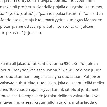
iset ja toimi erityisenä ”hoviprofeettana” neuvoen mm.
sakin oli profeetta. Kahdella pojalla oli symboliset nimet,
a: ”ryöstö joutuu” ja ”jäännös palaa takaisin”. Näin sitten
Mahdollisesti Jesaja kuoli marttyyrina kuningas Manassen
pitkän ja merkittävän profeetallisen tehtävän jälkeen.
 on pelastus” (= Jeesus).
kunta oli jakautunut kahtia vuonna 930 eKr. Pohjoinen
tuhoutui Assyrian käsissä vuonna 722 eKr. Eteläinen Juuda
keni uudistumaan hengellisesti yhä uudestaan. Pohjoisen
 vakavaa puhuttelua Juudallekin, joka oli saanut elää melko
lähes 100 vuoden ajan. Hyvät kuninkaat olivat johtaneet
ukaisesti. Hengellinen ja taloudellinen vakaus kulkivat
an tavan mukaisesti käytiin silloin tällöin, mutta Juuda oli