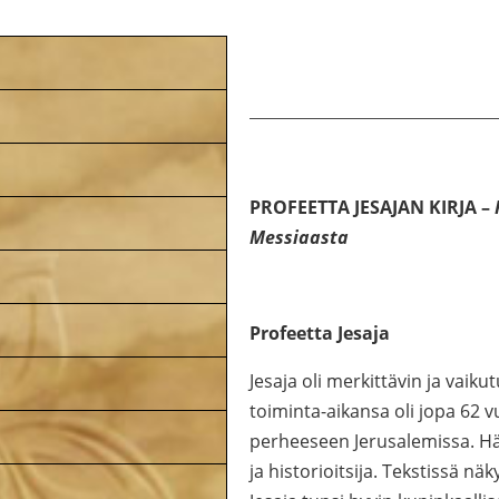
PROFEETTA JESAJAN KIRJA –
Messiaasta
Profeetta Jesaja
Jesaja oli merkittävin ja vai
toiminta-aikansa oli jopa 62 v
perheeseen Jerusalemissa. Hän 
ja historioitsija. Tekstissä näky