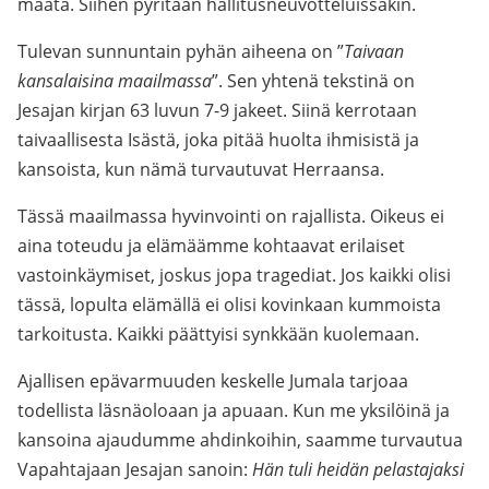
maata. Siihen pyritään hallitusneuvotteluissakin.
Tulevan sunnuntain pyhän aiheena on ”
Taivaan
kansalaisina maailmassa
”. Sen yhtenä tekstinä on
Jesajan kirjan 63 luvun 7-9 jakeet. Siinä kerrotaan
taivaallisesta Isästä, joka pitää huolta ihmisistä ja
kansoista, kun nämä turvautuvat Herraansa.
Tässä maailmassa hyvinvointi on rajallista. Oikeus ei
aina toteudu ja elämäämme kohtaavat erilaiset
vastoinkäymiset, joskus jopa tragediat. Jos kaikki olisi
tässä, lopulta elämällä ei olisi kovinkaan kummoista
tarkoitusta. Kaikki päättyisi synkkään kuolemaan.
Ajallisen epävarmuuden keskelle Jumala tarjoaa
todellista läsnäoloaan ja apuaan. Kun me yksilöinä ja
kansoina ajaudumme ahdinkoihin, saamme turvautua
Vapahtajaan Jesajan sanoin:
Hän tuli heidän pelastajaksi