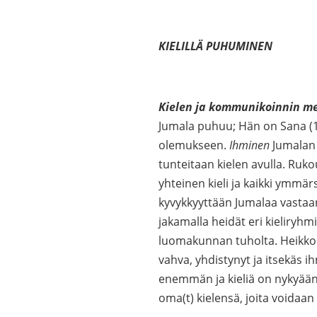
KIELILLÄ PUHUMINEN
Kielen ja kommunikoinnin me
Jumala puhuu; Hän on Sana (1
olemukseen.
Ihminen
Jumalan
tunteitaan kielen avulla. Ruko
yhteinen kieli ja kaikki ymmär
kyvykkyyttään Jumalaa vastaan
jakamalla heidät eri kieliryhm
luomakunnan tuholta. Heikko
vahva, yhdistynyt ja itsekäs 
enemmän ja kieliä on nykyään 
oma(t) kielensä, joita voidaan k