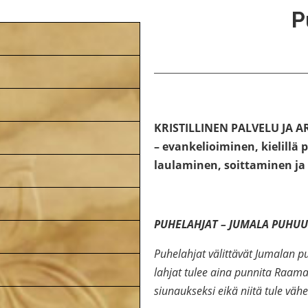
P
KRISTILLINEN PALVELU JA AR
– evankelioiminen, kielillä
laulaminen, soittaminen ja
PUHELAHJAT – JUMALA PUHUU
Puhelahjat välittävät Jumalan pu
lahjat tulee aina punnita Raama
siunaukseksi eikä niitä tule väh