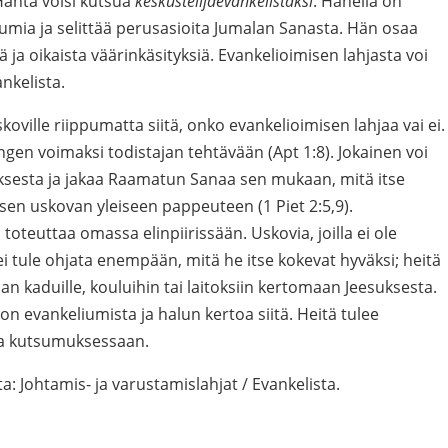
äntä voisi kutsua
keskustelijaevankelistaksi
. Hänellä on
iumia ja selittää perusasioita Jumalan Sanasta. Hän osaa
ä ja oikaista väärinkäsityksiä. Evankelioimisen lahjasta voi
kelista.
skoville riippumatta siitä, onko evankelioimisen lahjaa vai ei.
en voimaksi todistajan tehtävään (Apt 1:8). Jokainen voi
esta ja jakaa Raamatun Sanaa sen mukaan, mitä itse
en uskovan yleiseen pappeuteen (1 Piet 2:5,9).
toteuttaa omassa elinpiirissään. Uskovia, joilla ei ole
i tule ohjata enempään, mitä he itse kokevat hyväksi; heitä
aan kaduille, kouluihin tai laitoksiin kertomaan Jeesuksesta.
n evankeliumista ja halun kertoa siitä. Heitä tulee
sa kutsumuksessaan.
: Johtamis- ja varustamislahjat / Evankelista.