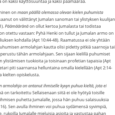
ä on kaksi käyttösuuntaa ja kaksi päämäärää.
uminen on
maan päällä olemassa olevan kielen puhumista
 saanut on välittänyt Jumalan sanoman tai ylistyksen kuulijan
1).
Päämääränä
on ollut kertoa Jumalasta tai todistaa
a on otettu vastaan: Pyhä Henki on tullut ja Jumalan armo on
liuksen kohdalla (Apt 10:44-48). Raamatussa ei ole yhtään
 puhumisen armolahjan kautta olisi pidetty pitkiä saarnoja tai
 perustu tähän armolahjaan. Sen sijaan kielillä puhumiset
 ylistämisen tuokioita ja toisinaan profetian tapaisia (Apt
ietari piti saarnansa helluntaina omalla kielellään (Apt 2:14-
a kielten opiskelusta.
n armolahja on antanut ihmiselle kyvyn puhua kieltä, jota ei
ä on tarkoitettu Sellaisenaan siitä ei ole hyötyä toisille
n ihmisen puhetta Jumalalle, jossa hän puhuu salaisuuksia
-16). Sen avulla ihminen voi puhua sydämensä syvimpiä,
le, rukoilla Jumalalle mieluisia asioita ja vastustaa pahan