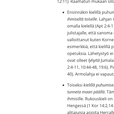
12:11). Raamatun mukaan sill
Ensinnäkin kielillä puh
ihmiseltä toiselle
. Lahjan
omalla kielellä (Apt 2:4-1
julistajalle, että sanom
valloittanut kuten Korne
esimerkkiä, että kielillä
opetuksia. Lähetystyö ei
ovat olleet
lyhyitä
Jumalan
2:4-11, 10:44-48, 19:6). P
40). Armolahja ei vapaut
Toiseksi
kielillä puhumise
tunneta maan päällä
. Täm
ihmisille. Rukouskieli o
Hengessä (1 Kor 14:2,14
alitajuisia asioita Herral