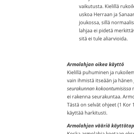
vaikutusta. Kielillä ruko
uskoa Herraan ja Sanaan
joukossa, sillä normaalis
lahjaa ei pidetä merkittä
sitä ei tule aliarvioida.
Armolahjan oikea käyttö
Kielillä puhuminen ja rukoilem
vain ihmistä itseään ja häne
seurakunnan kokoontumisissa
ei rakenna seurakuntaa. Armo
Tästä on selvät ohjeet (1 Kor 
käyttää harkitusti.
Armolahjan vääriä käyttöta
Koska armolahja koetaan eksoo