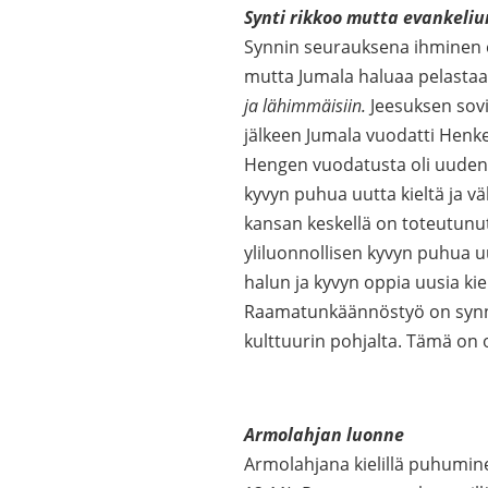
Synti rikkoo mutta evankeli
Synnin seurauksena ihminen er
mutta Jumala haluaa pelastaa 
ja lähimmäisiin.
Jeesuksen sov
jälkeen Jumala vuodatti Henke
Hengen vuodatusta oli uuden 
kyvyn puhua uutta kieltä ja 
kansan keskellä on toteutunut
yliluonnollisen kyvyn puhua u
halun ja kyvyn oppia uusia kie
Raamatunkäännöstyö on synnytt
kulttuurin pohjalta. Tämä on o
Armolahjan luonne
Armolahjana kielillä puhumin