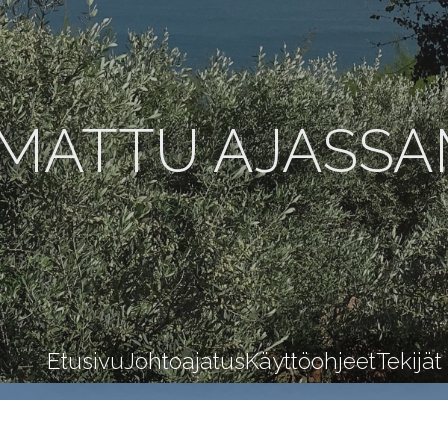
MATTU AJASS
Etusivu
Johtoajatus
Käyttöohjeet
Tekijät