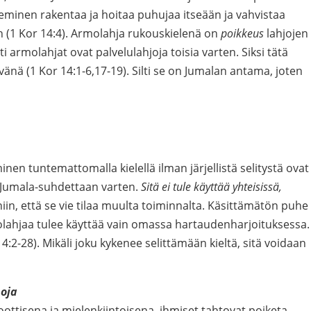
ileminen rakentaa ja hoitaa puhujaa itseään ja vahvistaa
 (1 Kor 14:4). Armolahja rukouskielenä on
poikkeus
lahjojen
ti armolahjat ovat palvelulahjoja toisia varten. Siksi tätä
vänä (1 Kor 14:1-6,17-19). Silti se on Jumalan antama, joten
inen tuntemattomalla kielellä ilman järjellistä selitystä ovat
n Jumala-suhdettaan varten.
Sitä ei tule käyttää yhteisissä,
niin, että se vie tilaa muulta toiminnalta. Käsittämätön puhe
lahjaa tulee käyttää vain omassa hartaudenharjoituksessa.
14:2-28). Mikäli joku kykenee selittämään kieltä, sitä voidaan
poja
ttisena ja mielenkiintoisena, ihmiset tahtovat poiketa