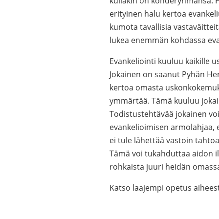
kullakin on kohderyhmänsä. H
erityinen halu kertoa evankel
kumota tavallisia vastaväitteit
lukea enemmän kohdassa evan
Evankeliointi kuuluu kaikille u
Jokainen on saanut Pyhän Heng
kertoa omasta uskonkokemuks
ymmärtää. Tämä kuuluu jokais
Todistustehtävää jokainen voi 
evankelioimisen armolahjaa, e
ei tule lähettää vastoin tahto
Tämä voi tukahduttaa aidon ilo
rohkaista juuri heidän omas
Katso laajempi opetus aiheesta