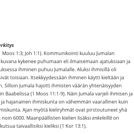
rkitys
 Moos 1:3; Joh 1:1). Kommunikointi kuuluu Jumalan
 kuvana kykenee puhumaan eli ilmaisemaan ajatuksiaan ja
uksessa ihminen puhuu Jumalalle. Aluksi ihmisillä oli
sivät toisiaan. Itsekkyydessään ihminen käytti kieltään ja
. Silloin Jumala hajotti ihmisten väärän yhtenäisyyden
iin Baabelissa (1 Moos 11:1-9). Näin Jumala varjeli ihmisen ja
 ja hajanainen ihmiskunta on vähemmän vaarallinen kuin
ihmiskunta. Ajan myötä kieliryhmät ovat pirstoutuneet yhä
noin 6000. Maanpäällisten kielien lisäksi
enkeleillä
on
utsua taivaallisiksi kieliksi (1 Kor 13:1).