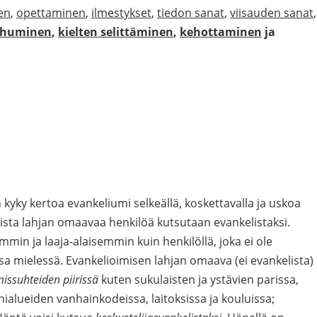
en
,
opettaminen
,
ilmestykset
,
tiedon sanat
,
viisauden sanat
,
puhuminen
,
kielten selittäminen
,
kehottaminen
ja
kyky kertoa evankeliumi selkeällä, koskettavalla ja uskoa
mista lahjan omaavaa henkilöä kutsutaan evankelistaksi.
min ja laaja-alaisemmin kuin henkilöllä, joka ei ole
sa mielessä. Evankelioimisen lahjan omaava (ei evankelista)
missuhteiden piirissä
kuten sukulaisten ja ystävien parissa,
ähialueiden vanhainkodeissa, laitoksissa ja kouluissa;