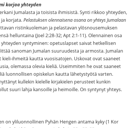
umi korjaa yhteyden
kani Jumalasta ja toisista ihmisistä. Synti rikkoo yhteyden,
ja korjata.
Pelastuksen olennaisena osana on yhteys Jumalaan
ittavan ristinkuoleman ja pelastavan ylösnousemuksen
nsä helluntaina (Joel 2:28-32; Apt 2:1-11). Olennainen osa
yhteyden syntyminen: opetuslapset saivat hetkellisen
välittää sanoman Jumalan suuruudesta ja armosta. Jumalan
 kieli-ihmeitä kautta vuosisatojen. Uskovat ovat saaneet
usia, olemassa olevia kieliä. Useimmiten he ovat saaneet
liä luonnollisen opiskelun kautta lähetystyötä varten.
änyt kullekin kielelle kirjakielen perusteet kunkin
llut suuri lahja kansoille ja heimoille. On syntynyt yhteys.
en on yliluonnollinen Pyhän Hengen antama kyky (1 Kor