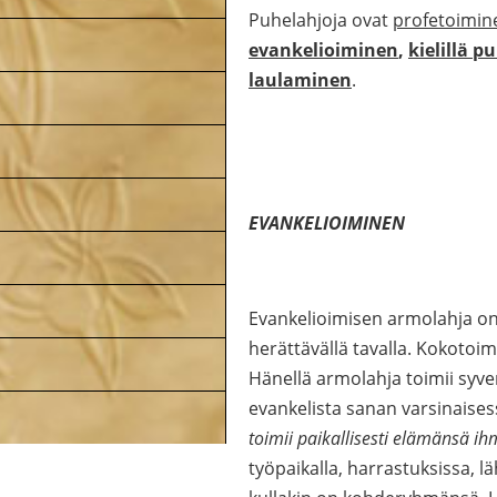
Puhelahjoja ovat
profetoimin
evankelioiminen
,
kielillä 
laulaminen
.
EVANKELIOIMINEN
Evankelioimisen armolahja on 
herättävällä tavalla. Kokotoi
Hänellä armolahja toimii syvem
evankelista sanan varsinaises
toimii paikallisesti elämänsä ih
työpaikalla, harrastuksissa, l