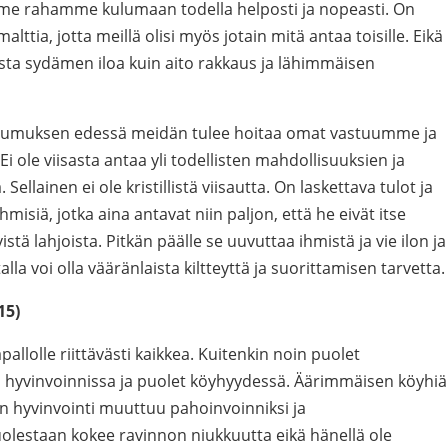
e rahamme kulumaan todella helposti ja nopeasti. On
alttia, jotta meillä olisi myös jotain mitä antaa toisille. Eikä
ista sydämen iloa kuin aito rakkaus ja lähimmäisen
sumuksen edessä meidän tulee hoitaa omat vastuumme ja
ole viisasta antaa yli todellisten mahdollisuuksien ja
ellainen ei ole kristillistä viisautta. On laskettava tulot ja
misiä, jotka aina antavat niin paljon, että he eivät itse
ä lahjoista. Pitkän päälle se uuvuttaa ihmistä ja vie ilon ja
la voi olla vääränlaista kiltteyttä ja suorittamisen tarvetta.
15)
llolle riittävästi kaikkea. Kuitenkin noin puolet
sa hyvinvoinnissa ja puolet köyhyydessä. Äärimmäisen köyhiä
inen hyvinvointi muuttuu pahoinvoinniksi ja
uolestaan kokee ravinnon niukkuutta eikä hänellä ole