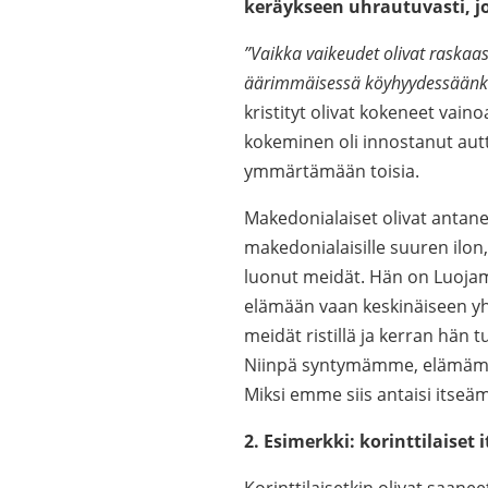
keräykseen uhrautuvasti, jop
”Vaikka vaikeudet olivat raskaasti
äärimmäisessä köyhyydessäänkin
kristityt olivat kokeneet vaino
kokeminen oli innostanut autt
ymmärtämään toisia.
Makedonialaiset olivat antanee
makedonialaisille suuren ilon
luonut meidät. Hän on Luojam
elämään vaan keskinäiseen yht
meidät ristillä ja kerran hän
Niinpä syntymämme, elämämm
Miksi emme siis antaisi itse
2. Esimerkki: korinttilaiset it