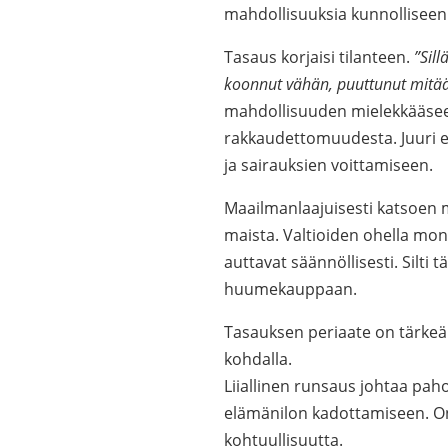
mahdollisuuksia kunnolliseen
Tasaus korjaisi tilanteen.
”Sill
koonnut vähän, puuttunut mitä
mahdollisuuden mielekkääsee
rakkaudettomuudesta. Juuri e
ja sairauksien voittamiseen.
Maailmanlaajuisesti katsoen m
maista. Valtioiden ohella mone
auttavat säännöllisesti. Silti
huumekauppaan.
Tasauksen periaate on tärkeä
kohdalla.
Liiallinen runsaus johtaa pah
elämänilon kadottamiseen. On t
kohtuullisuutta.