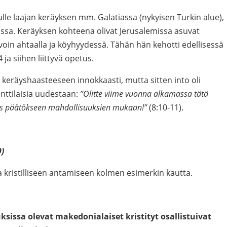
alulle laajan keräyksen mm. Galatiassa (nykyisen Turkin alue),
ssa. Keräyksen kohteena olivat Jerusalemissa asuvat
avoin ahtaalla ja köyhyydessä. Tähän hän kehotti edellisessä
 ja siihen liittyvä opetus.
et keräyshaasteeseen innokkaasti, mutta sitten into oli
inttilaisia uudestaan:
”Olitte viime vuonna alkamassa tätä
siis päätökseen mahdollisuuksien mukaan!”
(8:10-11).
)
ia kristilliseen antamiseen kolmen esimerkin kautta.
ksissa olevat makedonialaiset kristityt osallistuivat