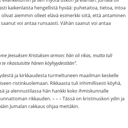
et evankeliumin ja sen myötä uskon ja elämän. Jumala oli
sti kaikenlaista hengellistä hyvää: puhetaitoa, tietoa, intoa
se olivat aiemmin olleet elävä esimerkki siitä, että antaminen
i saanut voi antaa runsaasti. Vähän saanut voi antaa
e Jeesuksen Kristuksen armon: hän oli rikas, mutta tuli
 te rikastuisitte hänen köyhyydestään”.
yydestä ja kirkkaudesta turmeltuneen maailman keskelle
iseen ristinkuolemaan. Rikkaasta tuli inhimillisesti köyhä,
sä ja alennustilassa hän hankki koko ihmiskunnalle
uunnattoman rikkauden. – – – Tässä on kristinuskon ydin ja
Näin Jumalan rakkaus ohjaa meitäkin.