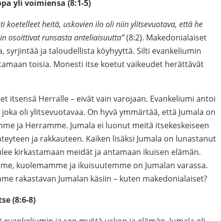
a yli voimiensa (8:1-5)
 koetelleet heitä, uskovien ilo oli niin ylitsevuotava, että he
 osoittivat runsasta anteliaisuutta”
(8:2). Makedonialaiset
a, syrjintää ja taloudellista köyhyyttä. Silti evankeliumin
amaan toisia. Monesti itse koetut vaikeudet herättävät
t itsensä Herralle – eivät vain varojaan. Evankeliumi antoi
, joka oli ylitsevuotavaa. On hyvä ymmärtää, että Jumala on
me ja Herramme. Jumala ei luonut meitä itsekeskeiseen
eyteen ja rakkauteen. Kaiken lisäksi Jumala on lunastanut
 tulee kirkastamaan meidät ja antamaan ikuisen elämän.
e, kuolemamme ja ikuisuutemme on Jumalan varassa.
ämme rakastavan Jumalan käsiin – kuten makedonialaiset?
se (8:6-8)