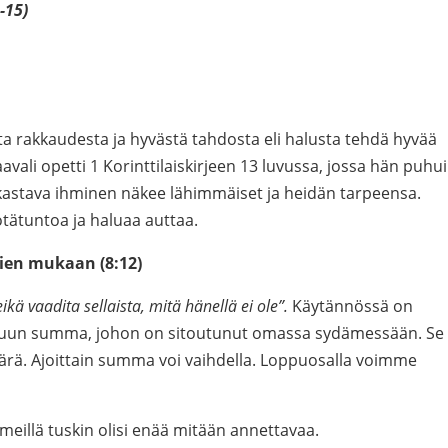
-15)
a rakkaudesta ja hyvästä tahdosta eli halusta tehdä hyvää
avali opetti 1 Korinttilaiskirjeen 13 luvussa, jossa hän puhui
akastava ihminen näkee lähimmäiset ja heidän tarpeensa.
ätuntoa ja haluaa auttaa.
sien mukaan (8:12)
kä vaadita sellaista, mitä hänellä ei ole”.
Käytännössä on
sivuun summa, johon on sitoutunut omassa sydämessään. Se
määrä. Ajoittain summa voi vaihdella. Loppuosalla voimme
meillä tuskin olisi enää mitään annettavaa.