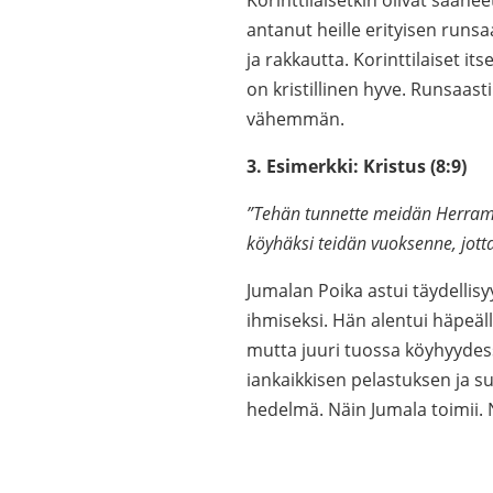
Korinttilaisetkin olivat saane
antanut heille erityisen runsaa
ja rakkautta. Korinttilaiset it
on kristillinen hyve. Runsaast
vähemmän.
3. Esimerkki: Kristus (8:9)
”Tehän tunnette meidän Herramm
köyhäksi teidän vuoksenne, jotta
Jumalan Poika astui täydellis
ihmiseksi. Hän alentui häpeäll
mutta juuri tuossa köyhyydes
iankaikkisen pelastuksen ja s
hedelmä. Näin Jumala toimii. 