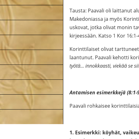
Tausta: Paavali oli laittanut 
Makedoniassa ja myös Korinti
uskovat, jotka olivat monin t
kirjeessään. Katso 1 Kor 16:1-4
Korinttilaiset olivat tarttune
laantunut. Paavali kehotti kor
työtä… innokkaasti, viekää se 
Antamisen esimerkkejä (8:1-9
Paavali rohkaisee korinttilais
1. Esimerkki: köyhät, vaikeu