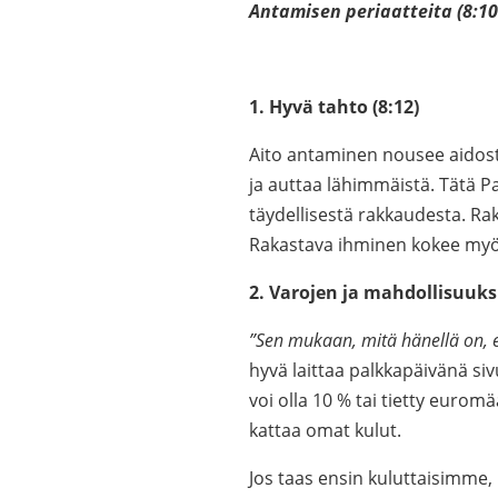
Antamisen periaatteita (8:10
1. Hyvä tahto (8:12)
Aito antaminen nousee aidost
ja auttaa lähimmäistä. Tätä Pa
täydellisestä rakkaudesta. R
Rakastava ihminen kokee myöt
2. Varojen ja mahdollisuuk
”Sen mukaan, mitä hänellä on, ei
hyvä laittaa palkkapäivänä 
voi olla 10 % tai tietty euro
kattaa omat kulut.
Jos taas ensin kuluttaisimme, 