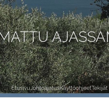
MATTU AJASS
Etusivu
Johtoajatus
Käyttöohjeet
Tekijät