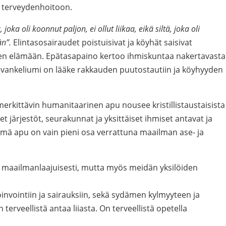
 terveydenhoitoon.
ä, joka oli koonnut paljon, ei ollut liikaa, eikä siltä, joka oli
än”.
Elintasosairaudet poistuisivat ja köyhät saisivat
n elämään. Epätasapaino kertoo ihmiskuntaa nakertavasta
vankeliumi on lääke rakkauden puutostautiin ja köyhyyden
erkittävin humanitaarinen apu nousee kristillistaustaisista
t järjestöt, seurakunnat ja yksittäiset ihmiset antavat ja
 tämä apu on vain pieni osa verrattuna maailman ase- ja
 maailmanlaajuisesti, mutta myös meidän yksilöiden
oinvointiin ja sairauksiin, sekä sydämen kylmyyteen ja
erveellistä antaa liiasta. On terveellistä opetella