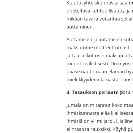
Kulutusyhteiskunnassa saamm
opeteltava kohtuullisuutta ja m
mikään tavara voi antaa sella
auttaminen.
Auttamisen ja antamisen kut
maksumme moitteettomasti. Ei 
jättää laskut osin maksamatta. S
menot realistisesti. On myös ih
pääse nauttimaan elämän hyvist
mielekkyyden elämästä. Taustal
3. Tasauksen periaate (8:13-
Jumala on mitannut koko maapa
ihmiskunnasta elää liiallises
ihmisiä on yli miljardi. Liiall
elintasosairauksiksi. Köyhä p