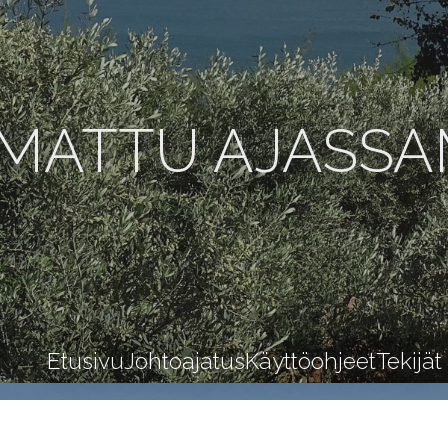
MATTU AJASS
Etusivu
Johtoajatus
Käyttöohjeet
Tekijät