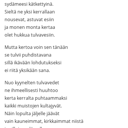
sydämeesi kätkettyinä.
Sieltä ne yksi kerrallaan
nousevat, astuvat esiin
ja monen monta kertaa
olet hukkua tulvavesiin.
Mutta kertoa voin sen tänään
se tulvii puhdistavana
sillä ikävään lohdutukseksi
ei riitä yksikään sana.
Nuo kyynelten tulvavedet
ne ihmeellisesti huuhtoo
kerta kerralta puhtaammaksi
kaikki muistojen kultajyvät.
Näin lopulta jäljelle jäävät
vain kauneimmat, kirkkaimmat niistä