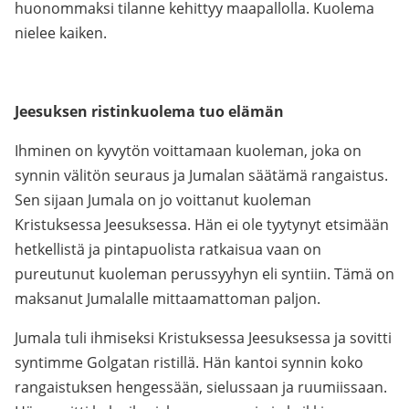
huonommaksi tilanne kehittyy maapallolla. Kuolema
nielee kaiken.
Jeesuksen ristinkuolema tuo elämän
Ihminen on kyvytön voittamaan kuoleman, joka on
synnin välitön seuraus ja Jumalan säätämä rangaistus.
Sen sijaan Jumala on jo voittanut kuoleman
Kristuksessa Jeesuksessa. Hän ei ole tyytynyt etsimään
hetkellistä ja pintapuolista ratkaisua vaan on
pureutunut kuoleman perussyyhyn eli syntiin. Tämä on
maksanut Jumalalle mittaamattoman paljon.
Jumala tuli ihmiseksi Kristuksessa Jeesuksessa ja sovitti
syntimme Golgatan ristillä. Hän kantoi synnin koko
rangaistuksen hengessään, sielussaan ja ruumiissaan.