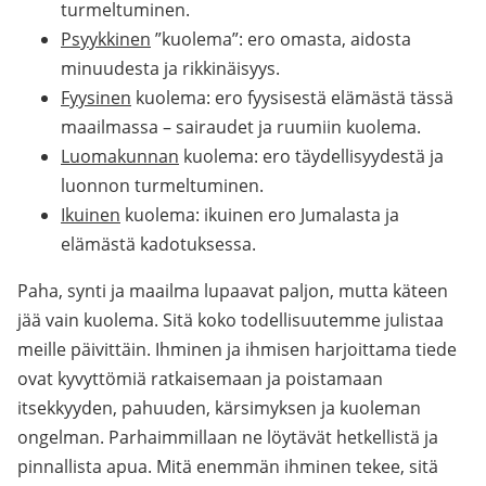
turmeltuminen.
Psyykkinen
”kuolema”: ero omasta, aidosta
minuudesta ja rikkinäisyys.
Fyysinen
kuolema: ero fyysisestä elämästä tässä
maailmassa – sairaudet ja ruumiin kuolema.
Luomakunnan
kuolema: ero täydellisyydestä ja
luonnon turmeltuminen.
Ikuinen
kuolema: ikuinen ero Jumalasta ja
elämästä kadotuksessa.
Paha, synti ja maailma lupaavat paljon, mutta käteen
jää vain kuolema. Sitä koko todellisuutemme julistaa
meille päivittäin. Ihminen ja ihmisen harjoittama tiede
ovat kyvyttömiä ratkaisemaan ja poistamaan
itsekkyyden, pahuuden, kärsimyksen ja kuoleman
ongelman. Parhaimmillaan ne löytävät hetkellistä ja
pinnallista apua. Mitä enemmän ihminen tekee, sitä