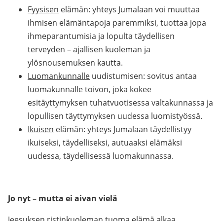
Fyysisen
elämän: yhteys Jumalaan voi muuttaa
ihmisen elämäntapoja paremmiksi, tuottaa jopa
ihmeparantumisia ja lopulta täydellisen
terveyden – ajallisen kuoleman ja
ylösnousemuksen kautta.
Luomankunnalle
uudistumisen: sovitus antaa
luomakunnalle toivon, joka kokee
esitäyttymyksen tuhatvuotisessa valtakunnassa ja
lopullisen täyttymyksen uudessa luomistyössä.
Ikuisen
elämän: yhteys Jumalaan täydellistyy
ikuiseksi, täydelliseksi, autuaaksi elämäksi
uudessa, täydellisessä luomakunnassa.
Jo nyt – mutta ei aivan vielä
Jeesuksen ristinkuoleman tuoma elämä alkaa