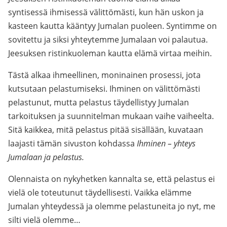
syntisessä ihmisessä välittömästi, kun hän uskon ja
kasteen kautta kääntyy Jumalan puoleen. Syntimme on
sovitettu ja siksi yhteytemme Jumalaan voi palautua.
Jeesuksen ristinkuoleman kautta elämä virtaa meihin.
Tästä alkaa ihmeellinen, moninainen prosessi, jota
kutsutaan pelastumiseksi. Ihminen on välittömästi
pelastunut, mutta pelastus täydellistyy Jumalan
tarkoituksen ja suunnitelman mukaan vaihe vaiheelta.
Sitä kaikkea, mitä pelastus pitää sisällään, kuvataan
laajasti tämän sivuston kohdassa
Ihminen – yhteys
Jumalaan ja pelastus.
Olennaista on nykyhetken kannalta se, että pelastus ei
vielä ole toteutunut täydellisesti. Vaikka elämme
Jumalan yhteydessä ja olemme pelastuneita jo nyt, me
silti vielä olemme…