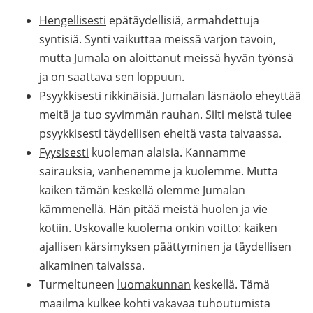
Hengellisesti
epätäydellisiä, armahdettuja
syntisiä. Synti vaikuttaa meissä varjon tavoin,
mutta Jumala on aloittanut meissä hyvän työnsä
ja on saattava sen loppuun.
Psyykkisesti
rikkinäisiä. Jumalan läsnäolo eheyttää
meitä ja tuo syvimmän rauhan. Silti meistä tulee
psyykkisesti täydellisen eheitä vasta taivaassa.
Fyysisesti
kuoleman alaisia. Kannamme
sairauksia, vanhenemme ja kuolemme. Mutta
kaiken tämän keskellä olemme Jumalan
kämmenellä. Hän pitää meistä huolen ja vie
kotiin. Uskovalle kuolema onkin voitto: kaiken
ajallisen kärsimyksen päättyminen ja täydellisen
alkaminen taivaissa.
Turmeltuneen
luomakunnan
keskellä. Tämä
maailma kulkee kohti vakavaa tuhoutumista