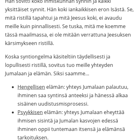
Hän sovitti koko ihmiskunnan synnin ja kaikki
yksittäiset synnit. Hän koki iankaikkisen eron Isästä. Se,
mitä ristillä tapahtui ja mitä Jeesus koki, ei avaudu
meille kuin pinnallisesti. Se tuska, mitä me koemme
tässä maailmassa, ei ole mitään verrattuna Jeesuksen
kärsimykseen ristillä.
Koska syntiongelma käsiteltiin täydellisesti ja
lopullisesti ristillä, sovitus tuo meille yhteyden
Jumalaan ja elämän. Siksi saamme…
Hengellisen
elämän: yhteys Jumalaan palautuu,
ihminen saa syntinsä anteeksi ja hänessä alkaa
sisäinen uudistusmisprosessi.
Psyykkisen
elämän: yhteys Jumalaan eheyttää
ihmisen sisintä ja Jumalan kasvojen edessä
ihminen oppii tuntemaan itsensä ja elämänsä
tarkoituksen.