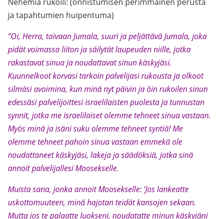
Nehemia rukoili: (onnistumisen perimmäinen perusta
ja tapahtumien huipentuma)
”Oi, Herra, taivaan Jumala, suuri ja peljättävä Jumala, joka
pidät voimassa liiton ja säilytät laupeuden niille, jotka
rakastavat sinua ja noudattavat sinun käskyjäsi.
Kuunnelkoot korvasi tarkoin palvelijasi rukousta ja olkoot
silmäsi avoimina, kun minä nyt päivin ja öin rukoilen sinun
edessäsi palvelijoittesi israelilaisten puolesta ja tunnustan
synnit, jotka me israelilaiset olemme tehneet sinua vastaan.
Myös minä ja isäni suku olemme tehneet syntiä! Me
olemme tehneet pahoin sinua vastaan emmekä ole
noudattaneet käskyjäsi, lakeja ja säädöksiä, jotka sinä
annoit palvelijallesi Moosekselle.
Muista sana, jonka annoit Moosekselle: ’Jos lankeatte
uskottomuuteen, minä hajotan teidät kansojen sekaan.
Mutta jos te palaatte luokseni, noudatatte minun käskyjäni