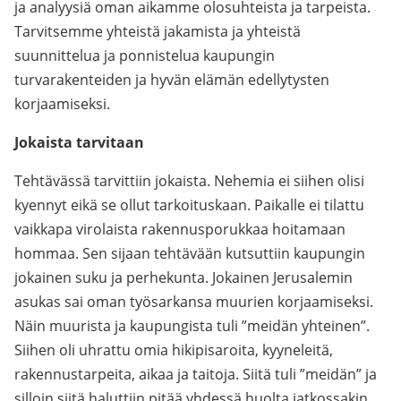
ja analyysiä oman aikamme olosuhteista ja tarpeista.
Tarvitsemme yhteistä jakamista ja yhteistä
suunnittelua ja ponnistelua kaupungin
turvarakenteiden ja hyvän elämän edellytysten
korjaamiseksi.
Jokaista tarvitaan
Tehtävässä tarvittiin jokaista. Nehemia ei siihen olisi
kyennyt eikä se ollut tarkoituskaan. Paikalle ei tilattu
vaikkapa virolaista rakennusporukkaa hoitamaan
hommaa. Sen sijaan tehtävään kutsuttiin kaupungin
jokainen suku ja perhekunta. Jokainen Jerusalemin
asukas sai oman työsarkansa muurien korjaamiseksi.
Näin muurista ja kaupungista tuli ”meidän yhteinen”.
Siihen oli uhrattu omia hikipisaroita, kyyneleitä,
rakennustarpeita, aikaa ja taitoja. Siitä tuli ”meidän” ja
silloin siitä haluttiin pitää yhdessä huolta jatkossakin.