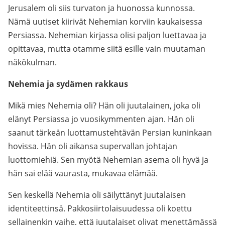
Jerusalem oli siis turvaton ja huonossa kunnossa.
Nämä uutiset kiirivät Nehemian korviin kaukaisessa
Persiassa. Nehemian kirjassa olisi paljon luettavaa ja
opittavaa, mutta otamme siitä esille vain muutaman
näkökulman.
Nehemia ja sydämen rakkaus
Mikä mies Nehemia oli? Hän oli juutalainen, joka oli
elänyt Persiassa jo vuosikymmenten ajan. Hän oli
saanut tärkeän luottamustehtävän Persian kuninkaan
hovissa. Hän oli aikansa supervallan johtajan
luottomiehiä. Sen myötä Nehemian asema oli hyvä ja
hän sai elää vaurasta, mukavaa elämää.
Sen keskellä Nehemia oli säilyttänyt juutalaisen
identiteettinsä. Pakkosiirtolaisuudessa oli koettu
sellainenkin vaihe, että juutalaiset olivat menettämässä