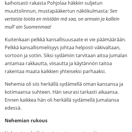
kaihoisasti rakasta Pohjolaa häkkiin suljetun
muuttolinnun, mustapääkertun näkökulmasta:
Sen
vertaista toista en mistään mä saa, on armain ja kallein
mull’ ain Suomenmaa!
Kuitenkaan pelkkä kansallisuusaate ei vie päämäärään.
Pelkkä kansallismielisyys johtaa helposti väkivaltaan,
sortoon ja sotiin. Siksi sydämiin tarvitaan aitoa Jumalan
antamaa rakkautta, viisautta ja käytännön taitoa
rakentaa maata kaikkien yhteiseksi parhaaksi.
Nehemia oli siis herkällä sydämellä oman kansansa ja
kotimaansa suhteen. Hän seurasi tarkasti aikaansa.
Ennen kaikkea hän oli herkällä sydämellä Jumalansa
edessä.
Nehemian rukous