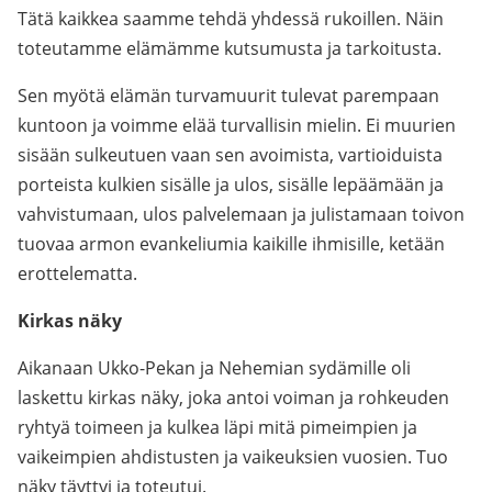
Tätä kaikkea saamme tehdä yhdessä rukoillen. Näin
toteutamme elämämme kutsumusta ja tarkoitusta.
Sen myötä elämän turvamuurit tulevat parempaan
kuntoon ja voimme elää turvallisin mielin. Ei muurien
sisään sulkeutuen vaan sen avoimista, vartioiduista
porteista kulkien sisälle ja ulos, sisälle lepäämään ja
vahvistumaan, ulos palvelemaan ja julistamaan toivon
tuovaa armon evankeliumia kaikille ihmisille, ketään
erottelematta.
Kirkas näky
Aikanaan Ukko-Pekan ja Nehemian sydämille oli
laskettu kirkas näky, joka antoi voiman ja rohkeuden
ryhtyä toimeen ja kulkea läpi mitä pimeimpien ja
vaikeimpien ahdistusten ja vaikeuksien vuosien. Tuo
näky täyttyi ja toteutui.