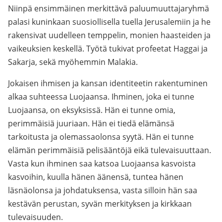
Niinpä ensimmäinen merkittävä paluumuuttajaryhmä
palasi kuninkaan suosiollisella tuella Jerusalemiin ja he
rakensivat uudelleen temppelin, monien haasteiden ja
vaikeuksien keskellä. Työtä tukivat profeetat Haggai ja
Sakarja, sekä myöhemmin Malakia.
Jokaisen ihmisen ja kansan identiteetin rakentuminen
alkaa suhteessa Luojaansa. Ihminen, joka ei tunne
Luojaansa, on eksyksissä. Hän ei tunne omia,
perimmäisiä juuriaan. Hän ei tiedä elämänsä
tarkoitusta ja olemassaolonsa syytä. Hän ei tunne
elämän perimmäisiä pelisääntöjä eikä tulevaisuuttaan.
Vasta kun ihminen saa katsoa Luojaansa kasvoista
kasvoihin, kuulla hänen äänensä, tuntea hänen
läsnäolonsa ja johdatuksensa, vasta silloin hän saa
kestävän perustan, syvän merkityksen ja kirkkaan
tulevaisuuden.