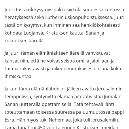
Juuri tästä oli kysymys pakkosiirtolaisuudessa koetussa
herätyksessä sekä Lutherin uskonpuhdistuksessa. Juuri
tästä on kysymys, kun ihminen saa henkilökohtaisesti
kohdata Luojansa, Kristuksen kautta, Sanan ja
rukouksen äärellä.
Ja juuri tämän elämänlähteen äärellä vahvistuvat
kansat niin, että ne voivat seisoa omilla jaloillaan ja
toimia rakastavasti ja oikeudenmukaisesti osana koko
ihmiskuntaa.
Ja kun tämä elämänlähde oli jälleen avattu Jerusalemin
temppelissä, syntynyttä elämää piti vahvistaa Jumalan
Sanan uutteralla opettamisella. Tätä tehtävää lähti
toteuttamaan toisessa suuressa paluumuutossa pappi
Esra. Hän myös tuki Nehemiaa, joka tuli Jerusalemiin.
Tämä tapahtui 450 vuotta ennen Kristuksen, meidän