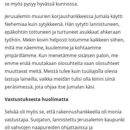
se myös pysyy hyvässä kunnossa.
Jerusalemin muurien korjaushankkeessa Jumala käytti
Nehemiaa kuin sytykkeenä. Hän sytytti lannistuneen,
epäkohtiin tottuneen ja turtuneet asukkaat ahkeraan
työhön. Mekin kovin helposti totumme kaikkeen siihen,
mitä me näemme, kuulemme ja kohtaamme
ympärillämme. Kun menetämme sisäisen palon, me
emme enää muutakaan olosuhteita vaan olosuhteet
muuttavat meitä. Meistä tulee kuin tuuliajolla olevia
lastuja laineilla, vaikka meidän tulisi olla kiinni siinä
peräsimessä, jota ohjaa itse Jumalan käsi.
Vastustuksesta huolimatta
Selvää oli myös se, että rakennushankkeella oli monia
vastustajia. Suojaton, lannistettu Jerusalemin kaupunki
oli vahvojen naapureiden ohjattavissa ja