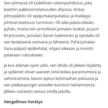
Sen ytimessä oli todellinen uskonpuhdistus, joka
koettiin pakkosiirtolaisuuden ahjossa. Kirkas
johtopäätös oli: epäjumalanpalvelus ja itsekkyys
johtivat koettuun turmioon. Oli aika palata elävän,
pyhän, mutta niin armollisen Jumalan luokse. Ja juuri
Kirjoitusten, Jumalan Sanan lukeminen ja opiskelu oli
sen keskeisenä voimana ja lähteenä. Pyhä Jumalan
Sana paljasti epäkohdat, ohjasi oikeaan ja innoitti
palavaan rukoukseen.
Ja kun elämän syvin ydin, sen lähde oli jälleen löydetty
ja sydämet olivat saaneet siinä kokea parantumista ja
vahvistumista, kasvoi ajatus kotimaahan paluusta ja
sen pääkaupungin asioiden kuntoon laittamisesta.
Jälleen voitaisiin seisoa omilla jaloilla.
Hengellinen herätys