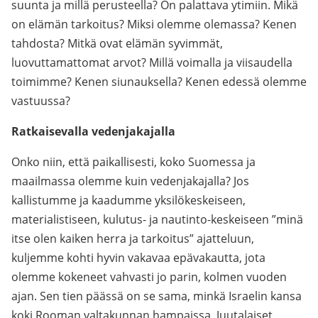
suunta ja millä perusteella? On palattava ytimiin. Mikä
on elämän tarkoitus? Miksi olemme olemassa? Kenen
tahdosta? Mitkä ovat elämän syvimmät,
luovuttamattomat arvot? Millä voimalla ja viisaudella
toimimme? Kenen siunauksella? Kenen edessä olemme
vastuussa?
Ratkaisevalla vedenjakajalla
Onko niin, että paikallisesti, koko Suomessa ja
maailmassa olemme kuin vedenjakajalla? Jos
kallistumme ja kaadumme yksilökeskeiseen,
materialistiseen, kulutus- ja nautinto-keskeiseen ”minä
itse olen kaiken herra ja tarkoitus” ajatteluun,
kuljemme kohti hyvin vakavaa epävakautta, jota
olemme kokeneet vahvasti jo parin, kolmen vuoden
ajan. Sen tien päässä on se sama, minkä Israelin kansa
koki Rooman valtakunnan hampaissa. Juutalaiset