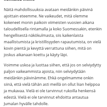
Näitä mahdollisuuksia avataan meidänkin päivinä
ajoittain eteemme. Ne vaikeudet, mitä olemme
kokeneet monin paikoin viimeisten vuosien aikana
taloudellisella rintamalla ja koko Suomessakin, etenkin
hengellisestä näkökulmasta, siis kaikenlaista
maallistumista ja kristillisyyden rapautumista, on vielä
kovin pientä ja kevyttä verrattuna siihen, mitä on
joskus aikanaan koettu ja käyty läpi.
Voimme uskoa ja luottaa siihen, että jos on selviydytty
paljon vaikeammista ajoista, niin selviydytään
meidänkin päivinämme. Ehkä ongelmamme onkin
siinä, että vielä tähän asti meillä on ollut liian helppoa
ja mukavaa. Vielä ei ole tarvinnut rukoilla henkensä
edestä. Vielä ei ole tarvinnut ehdoitta antautua
Jumalan hyvälle tahdolle.