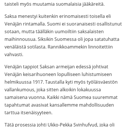
taisteli myös muutamia suomalaisia jääkäreitä.
Saksa menestyi kuitenkin erinomaisesti toisella eli
Venäjän rintamalla. Suomi ei suoranaisesti osallistunut
sotaan, mutta täälläkin uumoiltiin saksalaisten
maihinnousua. Siksikin Suomessa oli jopa satatuhatta
venäläistä sotilasta. Rannikkoammekin linnoitettiin
vahvasti.
Venäjän tappiot Saksan armeijan edessä johtivat
Venäjän keisarihuoneen lopulliseen luhistumiseen
helmikuussa 1917. Taustalla kyti myös työläisväestön
vallankumous, joka sitten alkoikin lokakuussa
samaisena vuonna. Kaikki nämä Suomea suuremmat
tapahtumat avasivat kansallemme mahdollisuuden
tarttua itsenäisyyteen.
Tätä prosessia johti Ukko-Pekka Svinhufvud, joka oli