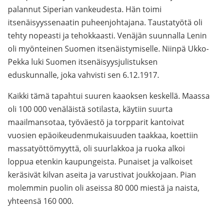
palannut Siperian vankeudesta. Hän toimi
itsenäisyyssenaatin puheenjohtajana. Taustatyötä oli
tehty nopeasti ja tehokkaasti. Venäjän suunnalla Lenin
oli myönteinen Suomen itsenäistymiselle. Niinpä Ukko-
Pekka luki Suomen itsenäisyysjulistuksen
eduskunnalle, joka vahvisti sen 6.12.1917.
Kaikki tämä tapahtui suuren kaaoksen keskellä. Maassa
oli 100 000 venäläistä sotilasta, käytiin suurta
maailmansotaa, työväestö ja torpparit kantoivat
vuosien epäoikeudenmukaisuuden taakkaa, koettiin
massatyöttömyyttä, oli suurlakkoa ja ruoka alkoi
loppua etenkin kaupungeista. Punaiset ja valkoiset
keräsivät kilvan aseita ja varustivat joukkojaan. Pian
molemmin puolin oli aseissa 80 000 miestä ja naista,
yhteensä 160 000.