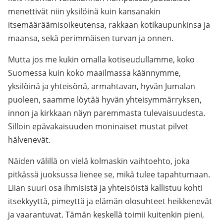
menettivät niin yksilöinä kuin kansanakin
itsemääräämisoikeutensa, rakkaan kotikaupunkinsa ja
maansa, sekä perimmäisen turvan ja onnen.
Mutta jos me kukin omalla kotiseudullamme, koko
Suomessa kuin koko maailmassa käännymme,
yksilöinä ja yhteisönä, armahtavan, hyvän Jumalan
puoleen, saamme löytää hyvän yhteisymmärryksen,
innon ja kirkkaan näyn paremmasta tulevaisuudesta.
Silloin epävakaisuuden moninaiset mustat pilvet
hälvenevät.
Näiden välillä on vielä kolmaskin vaihtoehto, joka
pitkässä juoksussa lienee se, mikä tulee tapahtumaan.
Liian suuri osa ihmisistä ja yhteisöistä kallistuu kohti
itsekkyyttä, pimeyttä ja elämän olosuhteet heikkenevät
ja vaarantuvat. Tämän keskellä toimii kuitenkin pieni,