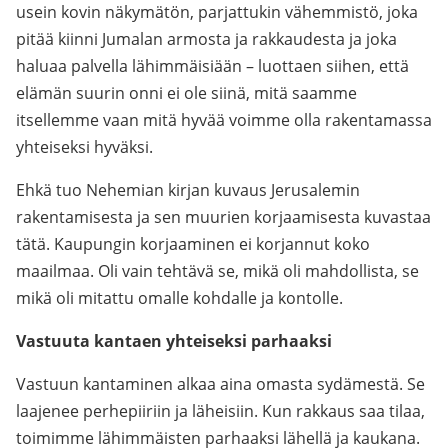
usein kovin näkymätön, parjattukin vähemmistö, joka
pitää kiinni Jumalan armosta ja rakkaudesta ja joka
haluaa palvella lähimmäisiään – luottaen siihen, että
elämän suurin onni ei ole siinä, mitä saamme
itsellemme vaan mitä hyvää voimme olla rakentamassa
yhteiseksi hyväksi.
Ehkä tuo Nehemian kirjan kuvaus Jerusalemin
rakentamisesta ja sen muurien korjaamisesta kuvastaa
tätä. Kaupungin korjaaminen ei korjannut koko
maailmaa. Oli vain tehtävä se, mikä oli mahdollista, se
mikä oli mitattu omalle kohdalle ja kontolle.
Vastuuta kantaen yhteiseksi parhaaksi
Vastuun kantaminen alkaa aina omasta sydämestä. Se
laajenee perhepiiriin ja läheisiin. Kun rakkaus saa tilaa,
toimimme lähimmäisten parhaaksi lähellä ja kaukana.