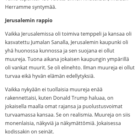
Herramme syntymää.
Jerusalemin rappio
Vaikka Jerusalemissa oli toimiva temppeli ja kansaa oli
kasvatettu Jumalan Sanalla, Jerusalemin kaupunki oli
yhä huonossa kunnossa ja sen suojana ei ollut
muureja. Tuona aikana jokaisen kaupungin ympärillä
oli vankat muurit. Se oli elinehto. Ilman muureja ei ollut
turvaa eikä hyvän elämän edellytyksiä.
Vaikka nykyään ei tuollaisia muureja enää
rakennettaisi, kuten Donald Trump haluaa, on
jokaisella maalla omat rajansa ja puolustusvoimat
turvaamassa kansaa. Se on realismia. Muureja on siis
monenlaisia, näkyviä ja näkymättömiä. Jokaisessa
kodissakin on seinät.