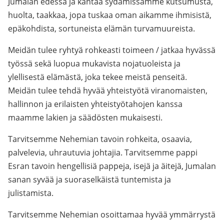
Jumalan edessä ja kantaa sydämissämme kutsumusta,
huolta, taakkaa, jopa tuskaa oman aikamme ihmisistä,
epäkohdista, sortuneista elämän turvamuureista.
Meidän tulee ryhtyä rohkeasti toimeen / jatkaa hyvässä
työssä sekä luopua mukavista nojatuoleista ja
ylellisestä elämästä, joka tekee meistä penseitä.
Meidän tulee tehdä hyvää yhteistyötä viranomaisten,
hallinnon ja erilaisten yhteistyötahojen kanssa
maamme lakien ja säädösten mukaisesti.
Tarvitsemme Nehemian tavoin rohkeita, osaavia,
palvelevia, uhrautuvia johtajia. Tarvitsemme pappi
Esran tavoin hengellisiä pappeja, isejä ja äitejä, Jumalan
sanan syvää ja suoraselkäistä tuntemista ja
julistamista.
Tarvitsemme Nehemian osoittamaa hyvää ymmärrystä