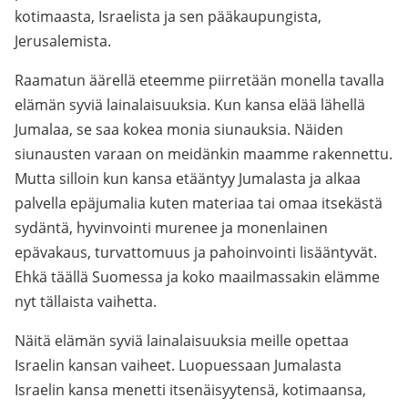
kotimaasta, Israelista ja sen pääkaupungista,
Jerusalemista.
Raamatun äärellä eteemme piirretään monella tavalla
elämän syviä lainalaisuuksia. Kun kansa elää lähellä
Jumalaa, se saa kokea monia siunauksia. Näiden
siunausten varaan on meidänkin maamme rakennettu.
Mutta silloin kun kansa etääntyy Jumalasta ja alkaa
palvella epäjumalia kuten materiaa tai omaa itsekästä
sydäntä, hyvinvointi murenee ja monenlainen
epävakaus, turvattomuus ja pahoinvointi lisääntyvät.
Ehkä täällä Suomessa ja koko maailmassakin elämme
nyt tällaista vaihetta.
Näitä elämän syviä lainalaisuuksia meille opettaa
Israelin kansan vaiheet. Luopuessaan Jumalasta
Israelin kansa menetti itsenäisyytensä, kotimaansa,