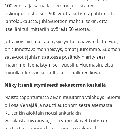
100 vuotta ja samalla olemme juhlistaneet
uskonpuhdistuksen 500 vuotta sitten tapahtunutta
lähtölaukausta. Juhlavuoteen mahtui sekin, että
itselläni tuli mittariin pyöreät 50 vuotta.
Jotta voisi ymmärtää nykyisyyttä ja aavistella tulevaa,
on tunnettava menneisyys, omat juuremme. Suomen
satavuotisjuhlan saatossa pysähdyin erityisesti
maamme itsenäistymisen vuosiin. Huomasin, että
minulla oli kovin siloteltu ja pinnallinen kuva.
Näky itsenäistymisestä sekasorron keskellä
Näistä tapahtumista aivan muutama välähdys. Suomi
oli osa Venäjää ja nautti autonomisesta asemasta.
Kuitenkin ajoittain nousi ankariakin
venäläistämiskausia, joita suomalaiset kuitenkin
vastustivat ponnekkaasti mm. lakkoilemalla ja