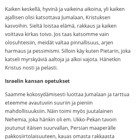
Kaiken keskellä, hyvinä ja vaikeina aikoina, yli kaiken
ajallisen olisi katsottava Jumalaan, Kristuksen
kasvoihin. Sieltä loistaa elämä, rakkaus ja kaiken
voittava kirkas toivo. Jos taas katsomme vain
olosuhteisiin, meidät valtaa pinnallisuus, arjen
harmaus ja pessimismi. Silloin käy kuten Pietarin, joka
katseli myrskyäviä aaltoja ja alkoi vajota. Hänetkin
Kristus nosti ja pelasti.
Israelin kansan opetukset
Saamme kokosydämisesti luottaa Jumalaan ja tarttua
eteemme avautuviin suuriin ja pieniin
mahdollisuuksiin. Näin toimi myös juutalainen
Nehemia, joka hänkin oli em. Ukko-Pekan tavoin
joutunut itäisen suurvallan, Persian maaperälle
pakkosiirtolaisuuteen, kauas omasta rakkaasta