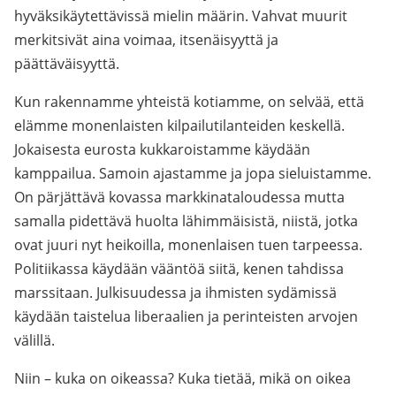
hyväksikäytettävissä mielin määrin. Vahvat muurit
merkitsivät aina voimaa, itsenäisyyttä ja
päättäväisyyttä.
Kun rakennamme yhteistä kotiamme, on selvää, että
elämme monenlaisten kilpailutilanteiden keskellä.
Jokaisesta eurosta kukkaroistamme käydään
kamppailua. Samoin ajastamme ja jopa sieluistamme.
On pärjättävä kovassa markkinataloudessa mutta
samalla pidettävä huolta lähimmäisistä, niistä, jotka
ovat juuri nyt heikoilla, monenlaisen tuen tarpeessa.
Politiikassa käydään vääntöä siitä, kenen tahdissa
marssitaan. Julkisuudessa ja ihmisten sydämissä
käydään taistelua liberaalien ja perinteisten arvojen
välillä.
Niin – kuka on oikeassa? Kuka tietää, mikä on oikea