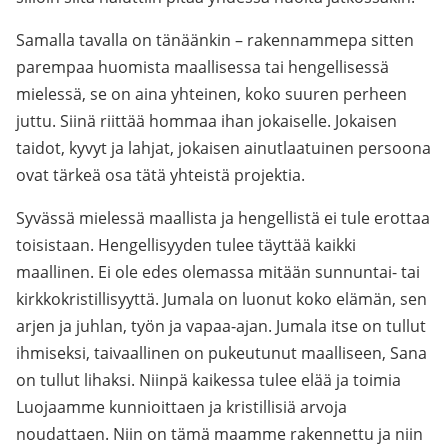
Samalla tavalla on tänäänkin – rakennammepa sitten
parempaa huomista maallisessa tai hengellisessä
mielessä, se on aina yhteinen, koko suuren perheen
juttu. Siinä riittää hommaa ihan jokaiselle. Jokaisen
taidot, kyvyt ja lahjat, jokaisen ainutlaatuinen persoona
ovat tärkeä osa tätä yhteistä projektia.
Syvässä mielessä maallista ja hengellistä ei tule erottaa
toisistaan. Hengellisyyden tulee täyttää kaikki
maallinen. Ei ole edes olemassa mitään sunnuntai- tai
kirkkokristillisyyttä. Jumala on luonut koko elämän, sen
arjen ja juhlan, työn ja vapaa-ajan. Jumala itse on tullut
ihmiseksi, taivaallinen on pukeutunut maalliseen, Sana
on tullut lihaksi. Niinpä kaikessa tulee elää ja toimia
Luojaamme kunnioittaen ja kristillisiä arvoja
noudattaen. Niin on tämä maamme rakennettu ja niin