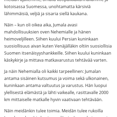
kotoisassa Suomessa, unohtamatta kärsiviä
lähimmäisiä, veljiä ja sisaria siellä kaukana.
Näin – kun oli oikea aika, Jumala avasi
mahdollisuuksien oven Nehemialle ja hänen
heimoveljilleen. Siihen kuului Persian kuninkaan
suosiollisuus aivan kuten Venäjälläkin oltiin suosiollisia
Suomen itsenäisyyshankkeille. Siihen kuului kuninkaan
käskykirje ja mittava matkavarustus tehtävää varten.
Ja näin Nehemialla oli kaikki tarpeellinen: Jumalan
antama sisäinen kutsumus ja voima sekä ulkonainen,
kuninkaan antama valtuutus ja varustus. Hän luopui
ylellisestä elämästä ja lähti vaikealle, rasittavalle 2000
km mittaiselle matkalle hyvin vaativaan tehtävään.
Näin meidänkin tulee toimia. Meidän tulee rukoilla