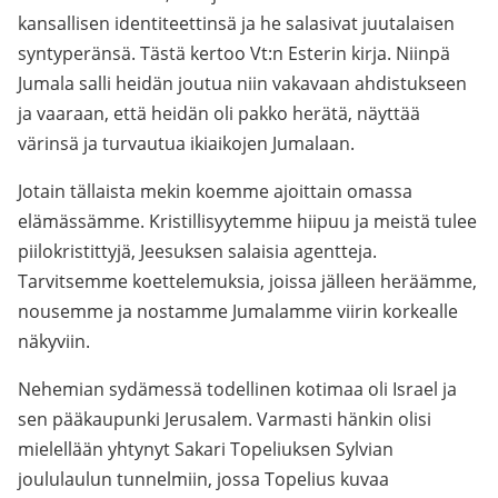
kansallisen identiteettinsä ja he salasivat juutalaisen
syntyperänsä. Tästä kertoo Vt:n Esterin kirja. Niinpä
Jumala salli heidän joutua niin vakavaan ahdistukseen
ja vaaraan, että heidän oli pakko herätä, näyttää
värinsä ja turvautua ikiaikojen Jumalaan.
Jotain tällaista mekin koemme ajoittain omassa
elämässämme. Kristillisyytemme hiipuu ja meistä tulee
piilokristittyjä, Jeesuksen salaisia agentteja.
Tarvitsemme koettelemuksia, joissa jälleen heräämme,
nousemme ja nostamme Jumalamme viirin korkealle
näkyviin.
Nehemian sydämessä todellinen kotimaa oli Israel ja
sen pääkaupunki Jerusalem. Varmasti hänkin olisi
mielellään yhtynyt Sakari Topeliuksen Sylvian
joululaulun tunnelmiin, jossa Topelius kuvaa