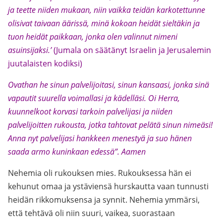
ja teette niiden mukaan, niin vaikka teidän karkotettunne
olisivat taivaan äärissä, minä kokoan heidät sieltäkin ja
tuon heidät paikkaan, jonka olen valinnut nimeni
asuinsijaksi.’
(Jumala on säätänyt Israelin ja Jerusalemin
juutalaisten kodiksi)
Ovathan he sinun palvelijoitasi, sinun kansaasi, jonka sinä
vapautit suurella voimallasi ja kädelläsi. Oi Herra,
kuunnelkoot korvasi tarkoin palvelijasi ja niiden
palvelijoitten rukousta, jotka tahtovat pelätä sinun nimeäsi!
Anna nyt palvelijasi hankkeen menestyä ja suo hänen
saada armo kuninkaan edessä”. Aamen
Nehemia oli rukouksen mies. Rukouksessa hän ei
kehunut omaa ja ystäviensä hurskautta vaan tunnusti
heidän rikkomuksensa ja synnit. Nehemia ymmärsi,
että tehtävä oli niin suuri, vaikea, suorastaan