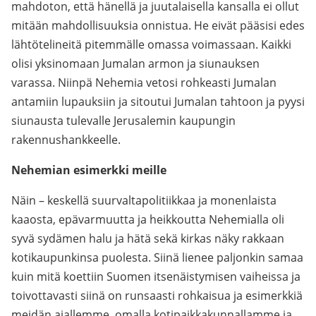
mahdoton, että hänellä ja juutalaisella kansalla ei ollut
mitään mahdollisuuksia onnistua. He eivät pääsisi edes
lähtötelineitä pitemmälle omassa voimassaan. Kaikki
olisi yksinomaan Jumalan armon ja siunauksen
varassa. Niinpä Nehemia vetosi rohkeasti Jumalan
antamiin lupauksiin ja sitoutui Jumalan tahtoon ja pyysi
siunausta tulevalle Jerusalemin kaupungin
rakennushankkeelle.
Nehemian esimerkki meille
Näin – keskellä suurvaltapolitiikkaa ja monenlaista
kaaosta, epävarmuutta ja heikkoutta Nehemialla oli
syvä sydämen halu ja hätä sekä kirkas näky rakkaan
kotikaupunkinsa puolesta. Siinä lienee paljonkin samaa
kuin mitä koettiin Suomen itsenäistymisen vaiheissa ja
toivottavasti siinä on runsaasti rohkaisua ja esimerkkiä
meidän ajallemme, omalla kotipaikkakunnallamme ja