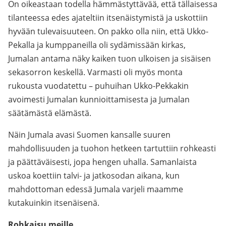
On oikeastaan todella hämmästyttävää, että tällaisessa
tilanteessa edes ajateltiin itsenäistymistä ja uskottiin
hyvään tulevaisuuteen. On pakko olla niin, että Ukko-
Pekalla ja kumppaneilla oli sydämissään kirkas,
Jumalan antama näky kaiken tuon ulkoisen ja sisäisen
sekasorron keskellä. Varmasti oli myös monta
rukousta vuodatettu – puhuihan Ukko-Pekkakin
avoimesti Jumalan kunnioittamisesta ja Jumalan
säätämästä elämästä.
Näin Jumala avasi Suomen kansalle suuren
mahdollisuuden ja tuohon hetkeen tartuttiin rohkeasti
ja päättäväisesti, jopa hengen uhalla. Samanlaista
uskoa koettiin talvi- ja jatkosodan aikana, kun
mahdottoman edessä Jumala varjeli maamme
kutakuinkin itsenäisenä.
Rohkaisu meille