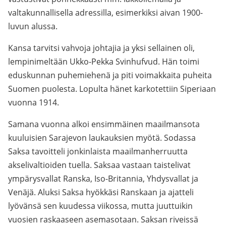
valtakunnallisella adressilla, esimerkiksi aivan 1900-
luvun alussa.
Kansa tarvitsi vahvoja johtajia ja yksi sellainen oli,
lempinimeltään Ukko-Pekka Svinhufvud. Hän toimi
eduskunnan puhemiehenä ja piti voimakkaita puheita
Suomen puolesta. Lopulta hänet karkotettiin Siperiaan
vuonna 1914.
Samana vuonna alkoi ensimmäinen maailmansota
kuuluisien Sarajevon laukauksien myötä. Sodassa
Saksa tavoitteli jonkinlaista maailmanherruutta
akselivaltioiden tuella. Saksaa vastaan taistelivat
ympärysvallat Ranska, Iso-Britannia, Yhdysvallat ja
Venäjä. Aluksi Saksa hyökkäsi Ranskaan ja ajatteli
lyövänsä sen kuudessa viikossa, mutta juuttuikin
vuosien raskaaseen asemasotaan. Saksan riveissä