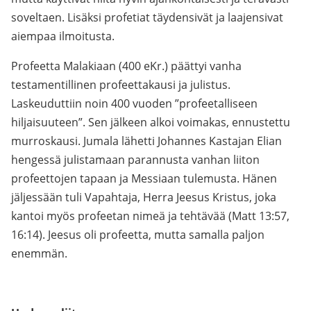
soveltaen. Lisäksi profetiat täydensivät ja laajensivat
aiempaa ilmoitusta.
Profeetta Malakiaan (400 eKr.) päättyi vanha
testamentillinen profeettakausi ja julistus.
Laskeuduttiin noin 400 vuoden ”profeetalliseen
hiljaisuuteen”. Sen jälkeen alkoi voimakas, ennustettu
murroskausi. Jumala lähetti Johannes Kastajan Elian
hengessä julistamaan parannusta vanhan liiton
profeettojen tapaan ja Messiaan tulemusta. Hänen
jäljessään tuli Vapahtaja, Herra Jeesus Kristus, joka
kantoi myös profeetan nimeä ja tehtävää (Matt 13:57,
16:14). Jeesus oli profeetta, mutta samalla paljon
enemmän.