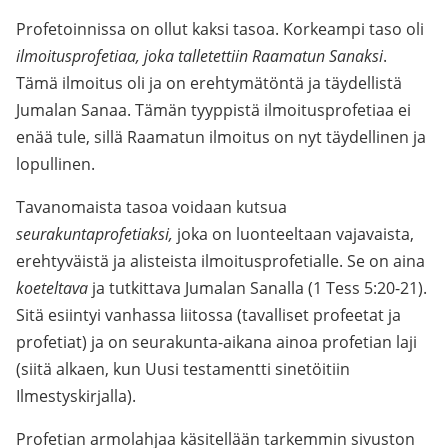
Profetoinnissa on ollut kaksi tasoa. Korkeampi taso oli
ilmoitusprofetiaa, joka talletettiin Raamatun Sanaksi
.
Tämä ilmoitus oli ja on erehtymätöntä ja täydellistä
Jumalan Sanaa. Tämän tyyppistä ilmoitusprofetiaa ei
enää tule, sillä Raamatun ilmoitus on nyt täydellinen ja
lopullinen.
Tavanomaista tasoa voidaan kutsua
seurakuntaprofetiaksi,
joka on luonteeltaan vajavaista,
erehtyväistä ja alisteista ilmoitusprofetialle. Se on aina
koeteltava
ja tutkittava Jumalan Sanalla (1 Tess 5:20-21).
Sitä esiintyi vanhassa liitossa (tavalliset profeetat ja
profetiat) ja on seurakunta-aikana ainoa profetian laji
(siitä alkaen, kun Uusi testamentti sinetöitiin
Ilmestyskirjalla).
Profetian armolahjaa käsitellään tarkemmin sivuston