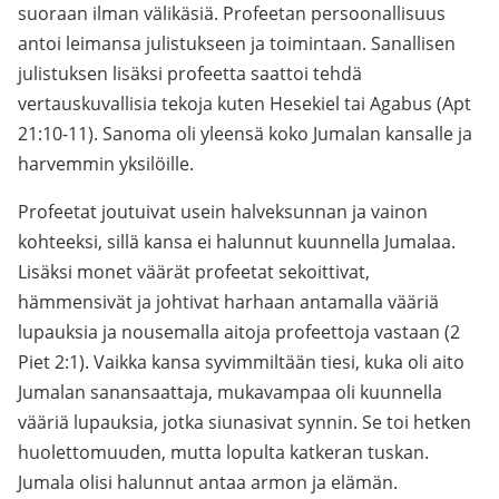
suoraan ilman välikäsiä. Profeetan persoonallisuus
antoi leimansa julistukseen ja toimintaan. Sanallisen
julistuksen lisäksi profeetta saattoi tehdä
vertauskuvallisia tekoja kuten Hesekiel tai Agabus (Apt
21:10-11). Sanoma oli yleensä koko Jumalan kansalle ja
harvemmin yksilöille.
Profeetat joutuivat usein halveksunnan ja vainon
kohteeksi, sillä kansa ei halunnut kuunnella Jumalaa.
Lisäksi monet väärät profeetat sekoittivat,
hämmensivät ja johtivat harhaan antamalla vääriä
lupauksia ja nousemalla aitoja profeettoja vastaan (2
Piet 2:1). Vaikka kansa syvimmiltään tiesi, kuka oli aito
Jumalan sanansaattaja, mukavampaa oli kuunnella
vääriä lupauksia, jotka siunasivat synnin. Se toi hetken
huolettomuuden, mutta lopulta katkeran tuskan.
Jumala olisi halunnut antaa armon ja elämän.