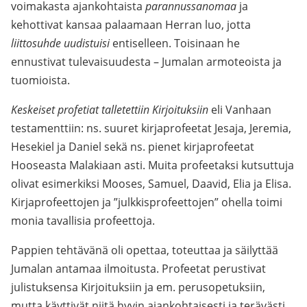
voimakasta ajankohtaista
parannussanomaa
ja
kehottivat kansaa palaamaan Herran luo, jotta
liittosuhde uudistuisi
entiselleen. Toisinaan he
ennustivat tulevaisuudesta – Jumalan armoteoista ja
tuomioista.
Keskeiset profetiat talletettiin Kirjoituksiin
eli Vanhaan
testamenttiin: ns. suuret kirjaprofeetat Jesaja, Jeremia,
Hesekiel ja Daniel sekä ns. pienet kirjaprofeetat
Hooseasta Malakiaan asti. Muita profeetaksi kutsuttuja
olivat esimerkiksi Mooses, Samuel, Daavid, Elia ja Elisa.
Kirjaprofeettojen ja ”julkkisprofeettojen” ohella toimi
monia tavallisia profeettoja.
Pappien tehtävänä oli opettaa, toteuttaa ja säilyttää
Jumalan antamaa ilmoitusta. Profeetat perustivat
julistuksensa Kirjoituksiin ja em. perusopetuksiin,
mutta käyttivät niitä hyvin ajankohtaisesti ja terävästi