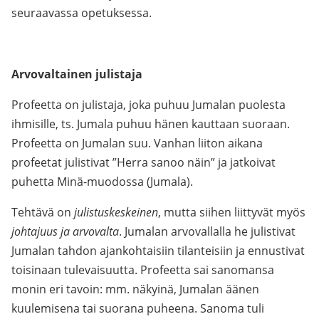
seuraavassa opetuksessa.
Arvovaltainen julistaja
Profeetta on julistaja, joka puhuu Jumalan puolesta
ihmisille, ts. Jumala puhuu hänen kauttaan suoraan.
Profeetta on Jumalan suu. Vanhan liiton aikana
profeetat julistivat ”Herra sanoo näin” ja jatkoivat
puhetta Minä-muodossa (Jumala).
Tehtävä on
julistuskeskeinen
, mutta siihen liittyvät myös
johtajuus ja arvovalta
. Jumalan arvovallalla he julistivat
Jumalan tahdon ajankohtaisiin tilanteisiin ja ennustivat
toisinaan tulevaisuutta. Profeetta sai sanomansa
monin eri tavoin: mm. näkyinä, Jumalan äänen
kuulemisena tai suorana puheena. Sanoma tuli