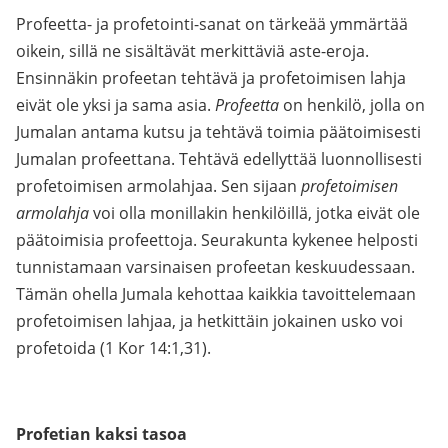
Profeetta- ja profetointi-sanat on tärkeää ymmärtää
oikein, sillä ne sisältävät merkittäviä aste-eroja.
Ensinnäkin profeetan tehtävä ja profetoimisen lahja
eivät ole yksi ja sama asia.
Profeetta
on henkilö, jolla on
Jumalan antama kutsu ja tehtävä toimia päätoimisesti
Jumalan profeettana. Tehtävä edellyttää luonnollisesti
profetoimisen armolahjaa. Sen sijaan
profetoimisen
armolahja
voi olla monillakin henkilöillä, jotka eivät ole
päätoimisia profeettoja. Seurakunta kykenee helposti
tunnistamaan varsinaisen profeetan keskuudessaan.
Tämän ohella Jumala kehottaa kaikkia tavoittelemaan
profetoimisen lahjaa, ja hetkittäin jokainen usko voi
profetoida (1 Kor 14:1,31).
Profetian kaksi tasoa