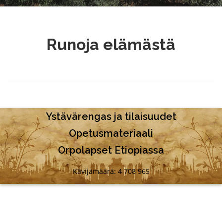
Runoja elämästä
Ystävärengas ja tilaisuudet
Opetusmateriaali
Orpolapset Etiopiassa
Kävijämäärä: 4 708 965