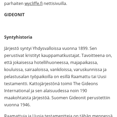
parhaiten
wycliffe.fi
nettisivuilla.
GIDEONIT
Syntyhistoria
Järjestö syntyi Yhdysvalloissa vuonna 1899. Sen
perustivat kristityt kauppamatkustajat. Tavoitteena on,
että jokaisessa hotellihuoneessa, majapaikassa,
kouluissa, sairaaloissa, vankiloissa, varuskunnissa ja
pelastusalan työpaikoilla on esillä Raamattu tai Uusi
testamentti. Kattojärjestönä toimii The Gideons
International ja sen alaisuudessa noin 190
maakohtaista järjestöä. Suomen Gideonit perustettiin
vuonna 1946.
Raamattuja ja Uusia testamentteja on tähän mennessä