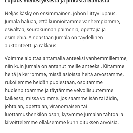
Lupaus menestyksestä ja pitkästä elämästä
Neljäs käsky on ensimmäinen, johon liittyy lupaus.
Jumala haluaa, että kunnioitamme vanhempiamme,
esivaltaa, seurakunnan paimenia, opettajia ja
esimiehiä. Ainoastaan Jumala on täydellinen
auktoriteetti ja rakkaus.
Voimme aloittaa antamalla anteeksi vanhemmillemme,
niin kuin Jumala on antanut meille anteeksi. Kiitämme
heitä ja kerromme, missä asioissa heitä arvostamme,
rukoilemme heidän puolestaan, osoitamme
huolenpitoamme ja täytämme velvollisuutemme
kaikessa, missä voimme. Jos saamme isän tai äidin,
johtajan, opettajan, viranomaisen tai
luottamushenkilön osan, kysymme Jumalan tahtoa ja
kilvoittelemme ollaksemme kunnioituksen arvoisia.