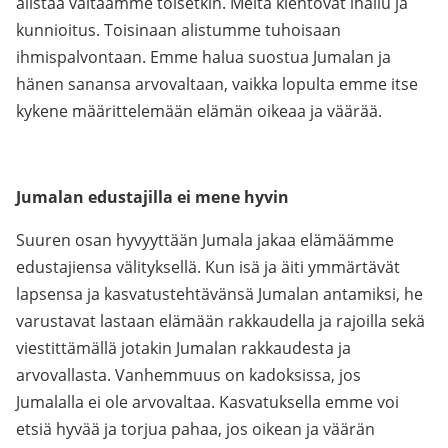
alistaa valtaamme toisetkin. Meitä kiehtovat ihailu ja
kunnioitus. Toisinaan alistumme tuhoisaan
ihmispalvontaan. Emme halua suostua Jumalan ja
hänen sanansa arvovaltaan, vaikka lopulta emme itse
kykene määrittelemään elämän oikeaa ja väärää.
Jumalan edustajilla ei mene hyvin
Suuren osan hyvyyttään Jumala jakaa elämäämme
edustajiensa välityksellä. Kun isä ja äiti ymmärtävät
lapsensa ja kasvatustehtävänsä Jumalan antamiksi, he
varustavat lastaan elämään rakkaudella ja rajoilla sekä
viestittämällä jotakin Jumalan rakkaudesta ja
arvovallasta. Vanhemmuus on kadoksissa, jos
Jumalalla ei ole arvovaltaa. Kasvatuksella emme voi
etsiä hyvää ja torjua pahaa, jos oikean ja väärän