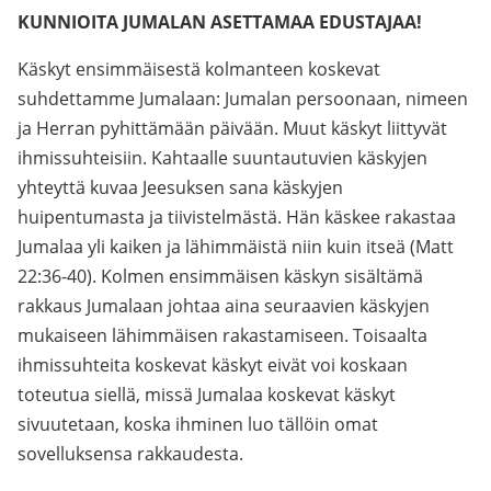
KUNNIOITA JUMALAN ASETTAMAA EDUSTAJAA!
Käskyt ensimmäisestä kolmanteen koskevat
suhdettamme Jumalaan: Jumalan persoonaan, nimeen
ja Herran pyhittämään päivään. Muut käskyt liittyvät
ihmissuhteisiin. Kahtaalle suuntautuvien käskyjen
yhteyttä kuvaa Jeesuksen sana käskyjen
huipentumasta ja tiivistelmästä. Hän käskee rakastaa
Jumalaa yli kaiken ja lähimmäistä niin kuin itseä (Matt
22:36-40). Kolmen ensimmäisen käskyn sisältämä
rakkaus Jumalaan johtaa aina seuraavien käskyjen
mukaiseen lähimmäisen rakastamiseen. Toisaalta
ihmissuhteita koskevat käskyt eivät voi koskaan
toteutua siellä, missä Jumalaa koskevat käskyt
sivuutetaan, koska ihminen luo tällöin omat
sovelluksensa rakkaudesta.