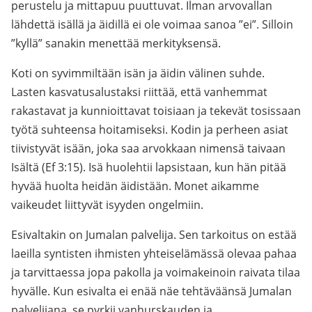
perustelu ja mittapuu puuttuvat. Ilman arvovallan
lähdettä isällä ja äidillä ei ole voimaa sanoa ”ei”. Silloin
”kyllä” sanakin menettää merkityksensä.
Koti on syvimmiltään isän ja äidin välinen suhde.
Lasten kasvatusalustaksi riittää, että vanhemmat
rakastavat ja kunnioittavat toisiaan ja tekevät tosissaan
työtä suhteensa hoitamiseksi. Kodin ja perheen asiat
tiivistyvät isään, joka saa arvokkaan nimensä taivaan
Isältä (Ef 3:15). Isä huolehtii lapsistaan, kun hän pitää
hyvää huolta heidän äidistään. Monet aikamme
vaikeudet liittyvät isyyden ongelmiin.
Esivaltakin on Jumalan palvelija. Sen tarkoitus on estää
laeilla syntisten ihmisten yhteiselämässä olevaa pahaa
ja tarvittaessa jopa pakolla ja voimakeinoin raivata tilaa
hyvälle. Kun esivalta ei enää näe tehtäväänsä Jumalan
palvelijana, se pyrkii vanhurskauden ja