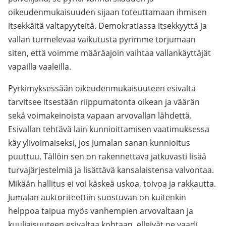
oikeudenmukaisuuden sijaan toteuttamaan ihmisen
itsekkäitä valtapyyteitä. Demokratiassa itsekkyyttä ja
vallan turmelevaa vaikutusta pyrimme torjumaan
siten, että voimme määräajoin vaihtaa vallankäyttäjät
vapailla vaaleilla.
Pyrkimyksessään oikeudenmukaisuuteen esivalta
tarvitsee itsestään riippumatonta oikean ja väärän
sekä voimakeinoista vapaan arvovallan lähdettä.
Esivallan tehtävä lain kunnioittamisen vaatimuksessa
käy ylivoimaiseksi, jos Jumalan sanan kunnioitus
puuttuu. Tällöin sen on rakennettava jatkuvasti lisää
turvajärjestelmiä ja lisättävä kansalaistensa valvontaa.
Mikään hallitus ei voi käskeä uskoa, toivoa ja rakkautta.
Jumalan auktoriteettiin suostuvan on kuitenkin
helppoa taipua myös vanhempien arvovaltaan ja
kuuliaisuuteen esivaltaa kohtaan, elleivät ne vaadi