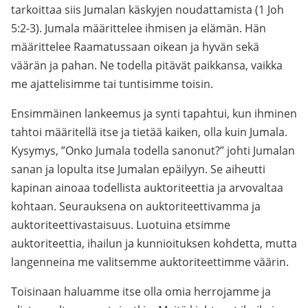
tarkoittaa siis Jumalan käskyjen noudattamista (1 Joh
5:2-3). Jumala määrittelee ihmisen ja elämän. Hän
määrittelee Raamatussaan oikean ja hyvän sekä
väärän ja pahan. Ne todella pitävät paikkansa, vaikka
me ajattelisimme tai tuntisimme toisin.
Ensimmäinen lankeemus ja synti tapahtui, kun ihminen
tahtoi määritellä itse ja tietää kaiken, olla kuin Jumala.
Kysymys, ”Onko Jumala todella sanonut?” johti Jumalan
sanan ja lopulta itse Jumalan epäilyyn. Se aiheutti
kapinan ainoaa todellista auktoriteettia ja arvovaltaa
kohtaan. Seurauksena on auktoriteettivamma ja
auktoriteettivastaisuus. Luotuina etsimme
auktoriteettia, ihailun ja kunnioituksen kohdetta, mutta
langenneina me valitsemme auktoriteettimme väärin.
Toisinaan haluamme itse olla omia herrojamme ja