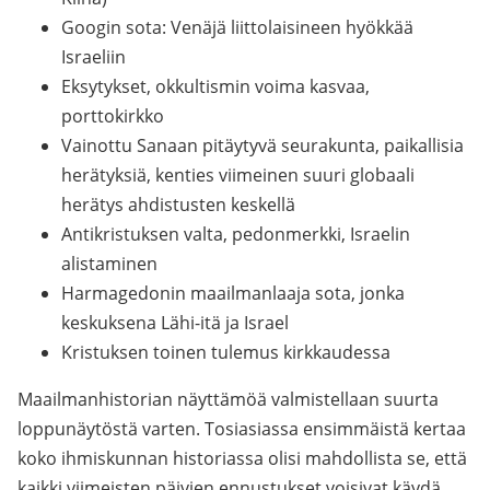
Googin sota: Venäjä liittolaisineen hyökkää
Israeliin
Eksytykset, okkultismin voima kasvaa,
porttokirkko
Vainottu Sanaan pitäytyvä seurakunta, paikallisia
herätyksiä, kenties viimeinen suuri globaali
herätys ahdistusten keskellä
Antikristuksen valta, pedonmerkki, Israelin
alistaminen
Harmagedonin maailmanlaaja sota, jonka
keskuksena Lähi-itä ja Israel
Kristuksen toinen tulemus kirkkaudessa
Maailmanhistorian näyttämöä valmistellaan suurta
loppunäytöstä varten. Tosiasiassa ensimmäistä kertaa
koko ihmiskunnan historiassa olisi mahdollista se, että
kaikki viimeisten päivien ennustukset voisivat käydä