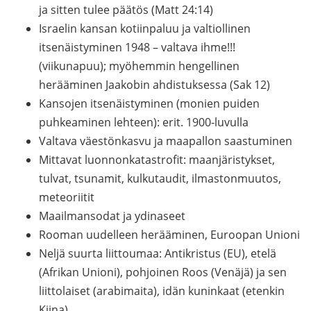
ja sitten tulee päätös (Matt 24:14)
Israelin kansan kotiinpaluu ja valtiollinen
itsenäistyminen 1948 – valtava ihme!!!
(viikunapuu); myöhemmin hengellinen
herääminen Jaakobin ahdistuksessa (Sak 12)
Kansojen itsenäistyminen (monien puiden
puhkeaminen lehteen): erit. 1900-luvulla
Valtava väestönkasvu ja maapallon saastuminen
Mittavat luonnonkatastrofit: maanjäristykset,
tulvat, tsunamit, kulkutaudit, ilmastonmuutos,
meteoriitit
Maailmansodat ja ydinaseet
Rooman uudelleen herääminen, Euroopan Unioni
Neljä suurta liittoumaa: Antikristus (EU), etelä
(Afrikan Unioni), pohjoinen Roos (Venäjä) ja sen
liittolaiset (arabimaita), idän kuninkaat (etenkin
Kiina)