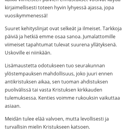
kirjaimellisesti toteen hyvin lyhyessä ajassa, jopa
vuosikymmenessä!
Suuret kehityslinjat ovat selkeät ja ilmeiset. Tarkkoja
päiviä ja hetkiä emme osaa sanoa. Jumalattomille
viimeiset tapahtumat tulevat suurena yllätyksenä.
Uskoville ei niinkään.
Lisämaustetta odotukseen tuo seurakunnan
ylöstempauksen mahdollisuus, joko juuri ennen
antikristuksen aikaa, sen tuoman ahdistuksen
puolivälissä tai vasta Kristuksen kirkkauden
tulemuksessa. Kenties voimme rukouksin vaikuttaa
asiaan.
Meidän tulee elää valvoen, mutta levollisesti ja
turvallisin mielin Kristukseen katsoen.