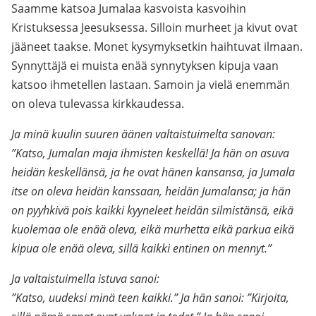
Saamme katsoa Jumalaa kasvoista kasvoihin
Kristuksessa Jeesuksessa. Silloin murheet ja kivut ovat
jääneet taakse. Monet kysymyksetkin haihtuvat ilmaan.
Synnyttäjä ei muista enää synnytyksen kipuja vaan
katsoo ihmetellen lastaan. Samoin ja vielä enemmän
on oleva tulevassa kirkkaudessa.
Ja minä kuulin suuren äänen valtaistuimelta sanovan:
”Katso, Jumalan maja ihmisten keskellä! Ja hän on asuva
heidän keskellänsä, ja he ovat hänen kansansa, ja Jumala
itse on oleva heidän kanssaan, heidän Jumalansa; ja hän
on pyyhkivä pois kaikki kyyneleet heidän silmistänsä, eikä
kuolemaa ole enää oleva, eikä murhetta eikä parkua eikä
kipua ole enää oleva, sillä kaikki entinen on mennyt.”
Ja valtaistuimella istuva sanoi:
”Katso, uudeksi minä teen kaikki.” Ja hän sanoi: ”Kirjoita,