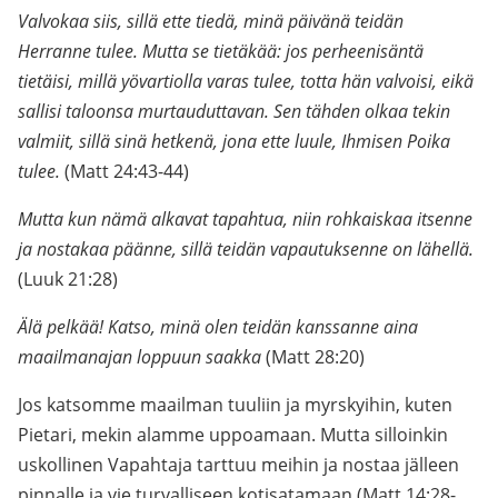
Valvokaa siis, sillä ette tiedä, minä päivänä teidän
Herranne tulee. Mutta se tietäkää: jos perheenisäntä
tietäisi, millä yövartiolla varas tulee, totta hän valvoisi, eikä
sallisi taloonsa murtauduttavan. Sen tähden olkaa tekin
valmiit, sillä sinä hetkenä, jona ette luule, Ihmisen Poika
tulee.
(Matt 24:43-44)
Mutta kun nämä alkavat tapahtua, niin rohkaiskaa itsenne
ja nostakaa päänne, sillä teidän vapautuksenne on lähellä.
(Luuk 21:28)
Älä pelkää!
Katso, minä olen teidän kanssanne aina
maailmanajan loppuun saakka
(Matt 28:20)
Jos katsomme maailman tuuliin ja myrskyihin, kuten
Pietari, mekin alamme uppoamaan. Mutta silloinkin
uskollinen Vapahtaja tarttuu meihin ja nostaa jälleen
pinnalle ja vie turvalliseen kotisatamaan (Matt 14:28-