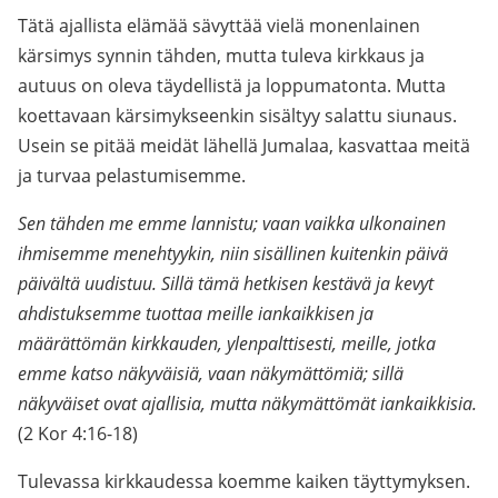
Tätä ajallista elämää sävyttää vielä monenlainen
kärsimys synnin tähden, mutta tuleva kirkkaus ja
autuus on oleva täydellistä ja loppumatonta. Mutta
koettavaan kärsimykseenkin sisältyy salattu siunaus.
Usein se pitää meidät lähellä Jumalaa, kasvattaa meitä
ja turvaa pelastumisemme.
Sen tähden me emme lannistu; vaan vaikka ulkonainen
ihmisemme menehtyykin, niin sisällinen kuitenkin päivä
päivältä uudistuu. Sillä tämä hetkisen kestävä ja kevyt
ahdistuksemme tuottaa meille iankaikkisen ja
määrättömän kirkkauden, ylenpalttisesti, meille, jotka
emme katso näkyväisiä, vaan näkymättömiä; sillä
näkyväiset ovat ajallisia, mutta näkymättömät iankaikkisia.
(2 Kor 4:16-18)
Tulevassa kirkkaudessa koemme kaiken täyttymyksen.