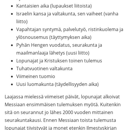
Kantaisien aika (lupaukset liitoista)
Israelin kansa ja valtakunta, sen vaiheet (vanha
liitto)
Vapahtajan syntymä, palvelutyö, ristinkuolema ja
ylösnousemus (täyttymyksen aika)
Pyhän Hengen vuodatus, seurakunta ja
maailmanlaaja lähetys (uusi liitto)
Lopunajat ja Kristuksen toinen tulemus
Tuhatvuotinen valtakunta
Viimeinen tuomio
Uusi luomakunta (täydellisyyden aika)
Laajassa mielessä viimeiset päivät, lopunajat alkoivat
Messiaan ensimmäisen tulemuksen myötä. Kuitenkin
sitä on seurannut jo lähes 2000 vuoden mittainen
seurakuntakausi. Ennen Messiaan toista tulemusta
lopunajat tiivistyvät ja monet etenkin Ilmestyskirjan