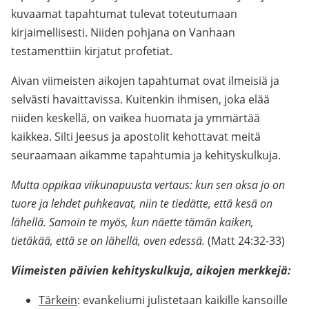
kuvaamat tapahtumat tulevat toteutumaan
kirjaimellisesti. Niiden pohjana on Vanhaan
testamenttiin kirjatut profetiat.
Aivan viimeisten aikojen tapahtumat ovat ilmeisiä ja
selvästi havaittavissa. Kuitenkin ihmisen, joka elää
niiden keskellä, on vaikea huomata ja ymmärtää
kaikkea. Silti Jeesus ja apostolit kehottavat meitä
seuraamaan aikamme tapahtumia ja kehityskulkuja.
Mutta oppikaa viikunapuusta vertaus: kun sen oksa jo on
tuore ja lehdet puhkeavat, niin te tiedätte, että kesä on
lähellä. Samoin te myös, kun näette tämän kaiken,
tietäkää, että se on lähellä, oven edessä.
(Matt 24:32-33)
Viimeisten päivien kehityskulkuja, aikojen merkkejä:
Tärkein
: evankeliumi julistetaan kaikille kansoille