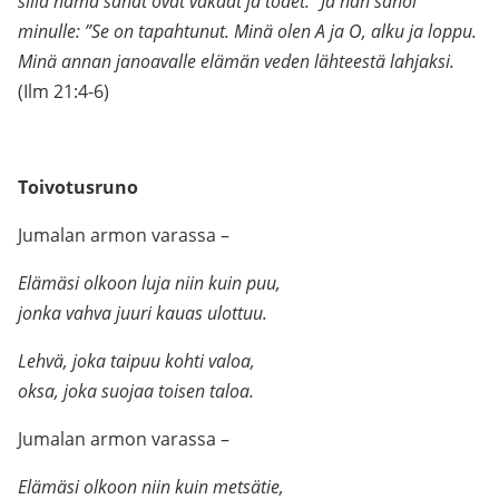
sillä nämä sanat ovat vakaat ja todet.” Ja hän sanoi
minulle: ”Se on tapahtunut. Minä olen A ja O, alku ja loppu.
Minä annan janoavalle elämän veden lähteestä lahjaksi.
(Ilm 21:4-6)
Toivotusruno
Jumalan armon varassa –
Elämäsi olkoon luja niin kuin puu,
jonka vahva juuri kauas ulottuu.
Lehvä, joka taipuu kohti valoa,
oksa, joka suojaa toisen taloa.
Jumalan armon varassa –
Elämäsi olkoon niin kuin metsätie,