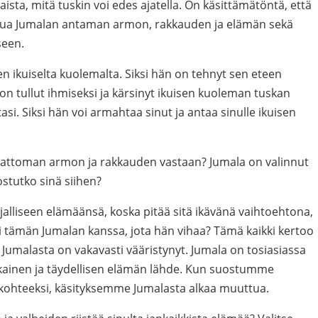
aista, mitä tuskin voi edes ajatella. On käsittämätöntä, että
rjua Jumalan antaman armon, rakkauden ja elämän sekä
een.
n ikuiselta kuolemalta. Siksi hän on tehnyt sen eteen
on tullut ihmiseksi ja kärsinyt ikuisen kuoleman tuskan
asi. Siksi hän voi armahtaa sinut ja antaa sinulle ikuisen
attoman armon ja rakkauden vastaan? Jumala on valinnut
stutko sinä siihen?
ajalliseen elämäänsä, koska pitää sitä ikävänä vaihtoehtona,
sti tämän Jumalan kanssa, jota hän vihaa? Tämä kaikki kertoo
ys Jumalasta on vakavasti vääristynyt. Jumala on tosiasiassa
kainen ja täydellisen elämän lähde. Kun suostumme
kohteeksi, käsityksemme Jumalasta alkaa muuttua.