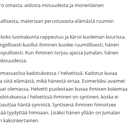
ero omasta, aidosta minuudesta ja monenlainen
jallisesta, materiaan perustuvasta elämästä ruumiin
oko luomakunta rappeutuu ja kärsii kuoleman kourissa.
gellisesti kuollut ihminen kuolee ruumiillisesti, hänen
lopullisesti. Kun ihminen torjuu ajassa Jumalan, hänen
kkisuudessa.
lemassaoloa kadotuksessa / helvetissä. Kadotus kuvaa
a siitä elämästä, mikä hänestä virtaa. Esimerkiksi avaimet
 ovat olemassa. Helvetti puolestaan kuvaa ihmisen kokemaa
dotuksessa / helvetissä ihminen on syntinen, koska ei
apauttaa häntä synnistä. Syntisenä ihminen himoitsee
nää tyydyttää himoaan. Lisäksi hänen yllään on Jumalan
n kaksinkertainen.