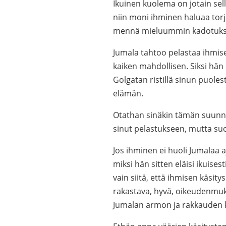
Ikuinen kuolema on jotain sell
niin moni ihminen haluaa to
mennä mieluummin kadotuks
Jumala tahtoo pelastaa ihmise
kaiken mahdollisen. Siksi hän 
Golgatan ristillä sinun puolest
elämän.
Otathan sinäkin tämän suunn
sinut pelastukseen, mutta suo
Jos ihminen ei huoli Jumalaa 
miksi hän sitten eläisi ikuise
vain siitä, että ihmisen käsit
rakastava, hyvä, oikeudenmu
Jumalan armon ja rakkauden 