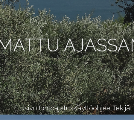
MATTU AJASS
Etusivu
Johtoajatus
Käyttöohjeet
Tekijät