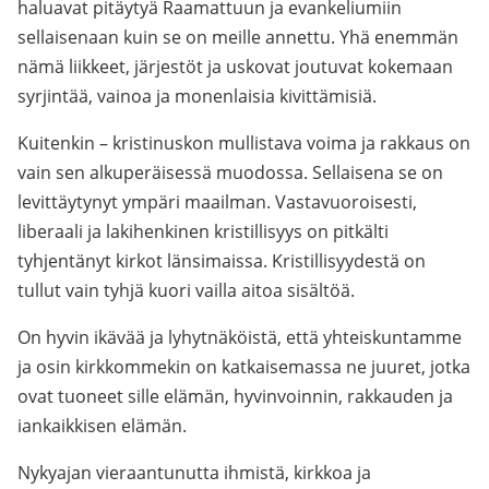
haluavat pitäytyä Raamattuun ja evankeliumiin
sellaisenaan kuin se on meille annettu. Yhä enemmän
nämä liikkeet, järjestöt ja uskovat joutuvat kokemaan
syrjintää, vainoa ja monenlaisia kivittämisiä.
Kuitenkin – kristinuskon mullistava voima ja rakkaus on
vain sen alkuperäisessä muodossa. Sellaisena se on
levittäytynyt ympäri maailman. Vastavuoroisesti,
liberaali ja lakihenkinen kristillisyys on pitkälti
tyhjentänyt kirkot länsimaissa. Kristillisyydestä on
tullut vain tyhjä kuori vailla aitoa sisältöä.
On hyvin ikävää ja lyhytnäköistä, että yhteiskuntamme
ja osin kirkkommekin on katkaisemassa ne juuret, jotka
ovat tuoneet sille elämän, hyvinvoinnin, rakkauden ja
iankaikkisen elämän.
Nykyajan vieraantunutta ihmistä, kirkkoa ja