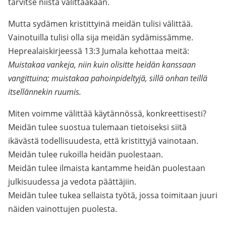
tarvitse niistä välittääkään.
Mutta sydämen kristittyinä meidän tulisi välittää.
Vainotuilla tulisi olla sija meidän sydämissämme.
Heprealaiskirjeessä 13:3 Jumala kehottaa meitä:
Muistakaa vankeja, niin kuin olisitte heidän kanssaan
vangittuina; muistakaa pahoinpideltyjä, sillä onhan teillä
itsellännekin ruumis.
Miten voimme välittää käytännössä, konkreettisesti?
Meidän tulee suostua tulemaan tietoiseksi siitä
ikävästä todellisuudesta, että kristittyjä vainotaan.
Meidän tulee rukoilla heidän puolestaan.
Meidän tulee ilmaista kantamme heidän puolestaan
julkisuudessa ja vedota päättäjiin.
Meidän tulee tukea sellaista työtä, jossa toimitaan juuri
näiden vainottujen puolesta.