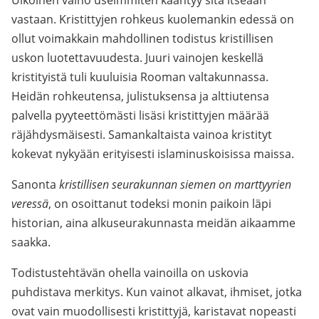
Ulkoinen vaino useimmiten kääntyy sitä itseään
vastaan. Kristittyjen rohkeus kuolemankin edessä on
ollut voimakkain mahdollinen todistus kristillisen
uskon luotettavuudesta. Juuri vainojen keskellä
kristityistä tuli kuuluisia Rooman valtakunnassa.
Heidän rohkeutensa, julistuksensa ja alttiutensa
palvella pyyteettömästi lisäsi kristittyjen määrää
räjähdysmäisesti. Samankaltaista vainoa kristityt
kokevat nykyään erityisesti islaminuskoisissa maissa.
Sanonta
kristillisen seurakunnan siemen on marttyyrien
veressä
, on osoittanut todeksi monin paikoin läpi
historian, aina alkuseurakunnasta meidän aikaamme
saakka.
Todistustehtävän ohella vainoilla on uskovia
puhdistava merkitys. Kun vainot alkavat, ihmiset, jotka
ovat vain muodollisesti kristittyjä, karistavat nopeasti