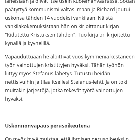
läheisiään ja olivat itse usein kuolemanvaarassa. Sodan
päätyttyä kommunismi valtasi maan ja Richard joutui
uskonsa tähden 14 vuodeksi vankilaan. Näistä
vankilakokemuksistaan hän on kirjoittanut kirjan
”Kidutettu Kristuksen tähden”. Tuo kirja on kirjoitettu
kynällä ja kyynelillä.
Vapauduttuaan he aloittivat vuosikymmeniä kestäneen
työn vainottujen kristittyjen hyväksi. Tähän työhön
liittyy myös Stefanus-lähetys. Tutustu heidän
nettisivuihin ja tilaa itsellesi Stefanus-lehti. Ja on toki
muitakin järjestöjä, jotka tekevät työtä vainottujen
hyväksi.
Uskonnonvapaus perusoikeutena
On myös hyvä muistaa, että ihmisen perusoikeuksiin