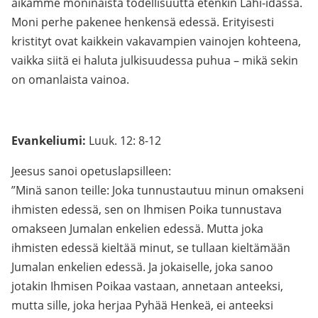
aikamme moninaista todellisuutta etenkin Lähi-idässä.
Moni perhe pakenee henkensä edessä. Erityisesti
kristityt ovat kaikkein vakavampien vainojen kohteena,
vaikka siitä ei haluta julkisuudessa puhua – mikä sekin
on omanlaista vainoa.
Evankeliumi:
Luuk. 12: 8-12
Jeesus sanoi opetuslapsilleen:
”Minä sanon teille: Joka tunnustautuu minun omakseni
ihmisten edessä, sen on Ihmisen Poika tunnustava
omakseen Jumalan enkelien edessä. Mutta joka
ihmisten edessä kieltää minut, se tullaan kieltämään
Jumalan enkelien edessä. Ja jokaiselle, joka sanoo
jotakin Ihmisen Poikaa vastaan, annetaan anteeksi,
mutta sille, joka herjaa Pyhää Henkeä, ei anteeksi