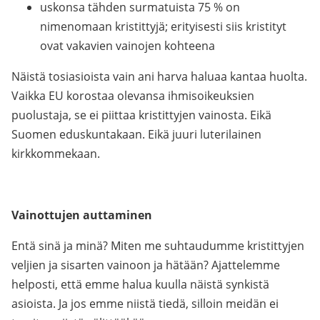
uskonsa tähden surmatuista 75 % on
nimenomaan kristittyjä; erityisesti siis kristityt
ovat vakavien vainojen kohteena
Näistä tosiasioista vain ani harva haluaa kantaa huolta.
Vaikka EU korostaa olevansa ihmisoikeuksien
puolustaja, se ei piittaa kristittyjen vainosta. Eikä
Suomen eduskuntakaan. Eikä juuri luterilainen
kirkkommekaan.
Vainottujen auttaminen
Entä sinä ja minä? Miten me suhtaudumme kristittyjen
veljien ja sisarten vainoon ja hätään? Ajattelemme
helposti, että emme halua kuulla näistä synkistä
asioista. Ja jos emme niistä tiedä, silloin meidän ei