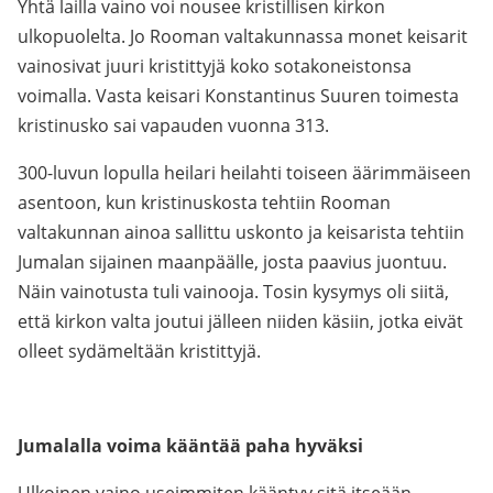
Yhtä lailla vaino voi nousee kristillisen kirkon
ulkopuolelta. Jo Rooman valtakunnassa monet keisarit
vainosivat juuri kristittyjä koko sotakoneistonsa
voimalla. Vasta keisari Konstantinus Suuren toimesta
kristinusko sai vapauden vuonna 313.
300-luvun lopulla heilari heilahti toiseen äärimmäiseen
asentoon, kun kristinuskosta tehtiin Rooman
valtakunnan ainoa sallittu uskonto ja keisarista tehtiin
Jumalan sijainen maanpäälle, josta paavius juontuu.
Näin vainotusta tuli vainooja. Tosin kysymys oli siitä,
että kirkon valta joutui jälleen niiden käsiin, jotka eivät
olleet sydämeltään kristittyjä.
Jumalalla voima kääntää paha hyväksi