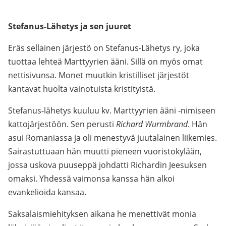
Stefanus-Lähetys ja sen juuret
Eräs sellainen järjestö on Stefanus-Lähetys ry, joka
tuottaa lehteä Marttyyrien ääni. Sillä on myös omat
nettisivunsa. Monet muutkin kristilliset järjestöt
kantavat huolta vainotuista kristityistä.
Stefanus-lähetys kuuluu kv. Marttyyrien ääni -nimiseen
kattojärjestöön. Sen perusti
Richard Wurmbrand
. Hän
asui Romaniassa ja oli menestyvä juutalainen liikemies.
Sairastuttuaan hän muutti pieneen vuoristokylään,
jossa uskova puuseppä johdatti Richardin Jeesuksen
omaksi. Yhdessä vaimonsa kanssa hän alkoi
evankelioida kansaa.
Saksalaismiehityksen aikana he menettivät monia