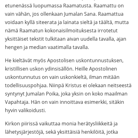
etunenässä luopumassa Raamatusta. Raamattu on
vain vähän, jos ollenkaan Jumalan Sana. Raamattua
voidaan kyllä siteerata ja lainata sieltä ja täältä, mutta
nämä Raamatun kokonaisilmoituksesta irrotetut
yksittäiset tekstit tulkitaan aivan uudella tavalla, ajan
hengen ja median vaatimalla tavalla.
He kieltävät myös Apostolisen uskontunnustuksen,
kristillisen uskon ydinsisällön. Heille Apostolinen
uskontunnutus on vain uskonkieltä, ilman mitään
todellisuuspohjaa. Niinpä Kristus ei olekaan neitseestä
syntynyt Jumalan Poika, joka yksin on koko maailman
Vapahtaja. Hän on vain innoittava esimerkki, sitäkin
hyvin valikoidusti.
Kirkon piirissä vaikuttaa monia herätysliikkeitä ja
lähetysjärjestöjä, sekä yksittäisiä henkilöitä, jotka