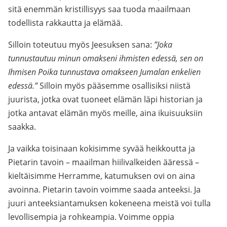
sitä enemmän kristillisyys saa tuoda maailmaan
todellista rakkautta ja elämää.
Silloin toteutuu myös Jeesuksen sana:
”Joka
tunnustautuu minun omakseni ihmisten edessä, sen on
Ihmisen Poika tunnustava omakseen Jumalan enkelien
edessä.”
Silloin myös pääsemme osallisiksi niistä
juurista, jotka ovat tuoneet elämän läpi historian ja
jotka antavat elämän myös meille, aina ikuisuuksiin
saakka.
Ja vaikka toisinaan kokisimme syvää heikkoutta ja
Pietarin tavoin – maailman hiilivalkeiden ääressä –
kieltäisimme Herramme, katumuksen ovi on aina
avoinna. Pietarin tavoin voimme saada anteeksi. Ja
juuri anteeksiantamuksen kokeneena meistä voi tulla
levollisempia ja rohkeampia. Voimme oppia