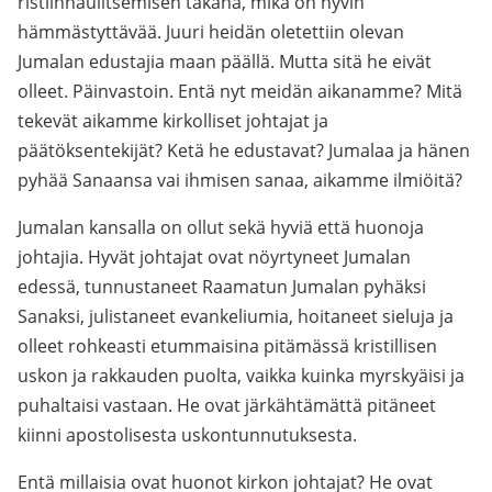
ristiinnaulitsemisen takana, mikä on hyvin
hämmästyttävää. Juuri heidän oletettiin olevan
Jumalan edustajia maan päällä. Mutta sitä he eivät
olleet. Päinvastoin. Entä nyt meidän aikanamme? Mitä
tekevät aikamme kirkolliset johtajat ja
päätöksentekijät? Ketä he edustavat? Jumalaa ja hänen
pyhää Sanaansa vai ihmisen sanaa, aikamme ilmiöitä?
Jumalan kansalla on ollut sekä hyviä että huonoja
johtajia. Hyvät johtajat ovat nöyrtyneet Jumalan
edessä, tunnustaneet Raamatun Jumalan pyhäksi
Sanaksi, julistaneet evankeliumia, hoitaneet sieluja ja
olleet rohkeasti etummaisina pitämässä kristillisen
uskon ja rakkauden puolta, vaikka kuinka myrskyäisi ja
puhaltaisi vastaan. He ovat järkähtämättä pitäneet
kiinni apostolisesta uskontunnutuksesta.
Entä millaisia ovat huonot kirkon johtajat? He ovat