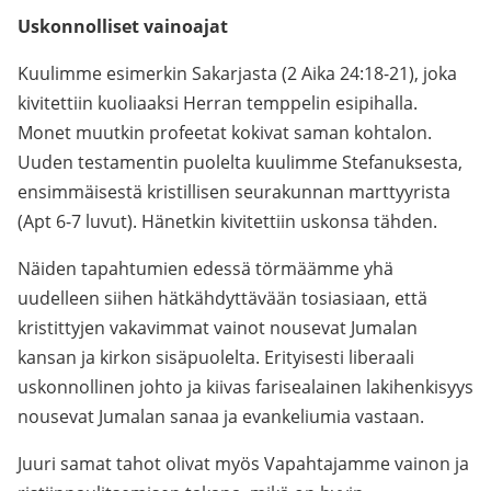
Uskonnolliset vainoajat
Kuulimme esimerkin Sakarjasta (2 Aika 24:18-21), joka
kivitettiin kuoliaaksi Herran temppelin esipihalla.
Monet muutkin profeetat kokivat saman kohtalon.
Uuden testamentin puolelta kuulimme Stefanuksesta,
ensimmäisestä kristillisen seurakunnan marttyyrista
(Apt 6-7 luvut). Hänetkin kivitettiin uskonsa tähden.
Näiden tapahtumien edessä törmäämme yhä
uudelleen siihen hätkähdyttävään tosiasiaan, että
kristittyjen vakavimmat vainot nousevat Jumalan
kansan ja kirkon sisäpuolelta. Erityisesti liberaali
uskonnollinen johto ja kiivas farisealainen lakihenkisyys
nousevat Jumalan sanaa ja evankeliumia vastaan.
Juuri samat tahot olivat myös Vapahtajamme vainon ja