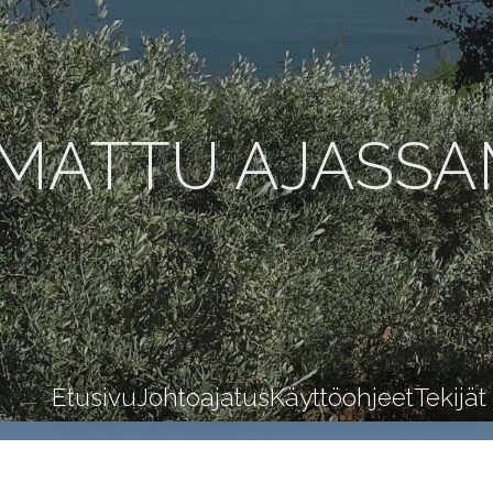
MATTU AJASS
Etusivu
Johtoajatus
Käyttöohjeet
Tekijät