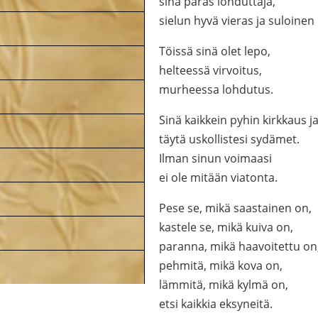
sinä paras lohduttaja,
sielun hyvä vieras ja suloinen
Töissä sinä olet lepo,
helteessä virvoitus,
murheessa lohdutus.
Sinä kaikkein pyhin kirkkaus ja
täytä uskollistesi sydämet.
Ilman sinun voimaasi
ei ole mitään viatonta.
Pese se, mikä saastainen on,
kastele se, mikä kuiva on,
paranna, mikä haavoitettu on
pehmitä, mikä kova on,
lämmitä, mikä kylmä on,
etsi kaikkia eksyneitä.