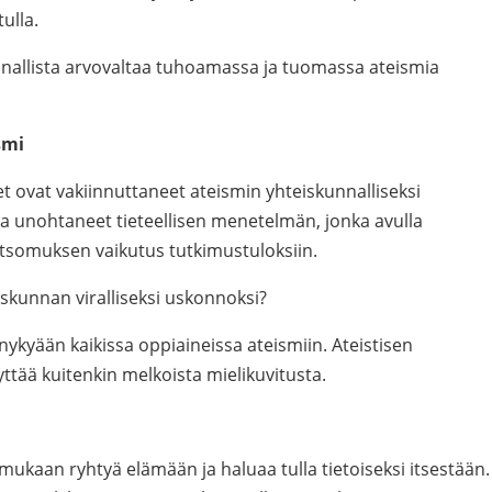
ulla.
allista arvovaltaa tuhoamassa ja tuomassa ateismia
smi
det ovat vakiinnuttaneet ateismin yhteiskunnalliseksi
a unohtaneet tieteellisen menetelmän, jonka avulla
tsomuksen vaikutus tutkimustuloksiin.
skunnan viralliseksi uskonnoksi?
ykyään kaikissa oppiaineissa ateismiin. Ateistisen
ttää kuitenkin melkoista mielikuvitusta.
ukaan ryhtyä elämään ja haluaa tulla tietoiseksi itsestään.