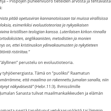
ja – Piispojen puheenvuoro tieteiden arvosta ja tehtävästä
ä:
unnista pitää opetusviran kannanotoissaan tai muissa virallisissa
loksia, esimerkiksi evoluutioteoriaa ja nykyaikaisen
vina kristillisen teologian kanssa. Luterilaisen kirkon rinnalla
ortodoksisten, anglikaanisten, metodistien ja monien
mys on, ettei kristinuskon ydinvakaumusten ja nykytieteen
töntä ristiriitaa.”
älyllinen” perustelu on evoluutioteoria.
y tyhjiöenergiasta. Tämä on ”puoliksi” Raamatun
märrämme, että maailma on rakennettu Jumalan sanalla, niin
ntynyt näkyväisestä”
(Hebr.11:3). Ihmissilmille
Jumalan Sanasta tulivat maailmankaikkeuden ja elämän
ttomasta syystä tapahtunut vetykaasupäästö tai lämmin