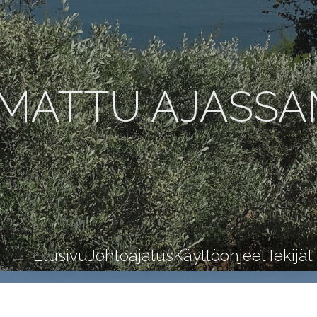
MATTU AJASS
Etusivu
Johtoajatus
Käyttöohjeet
Tekijät