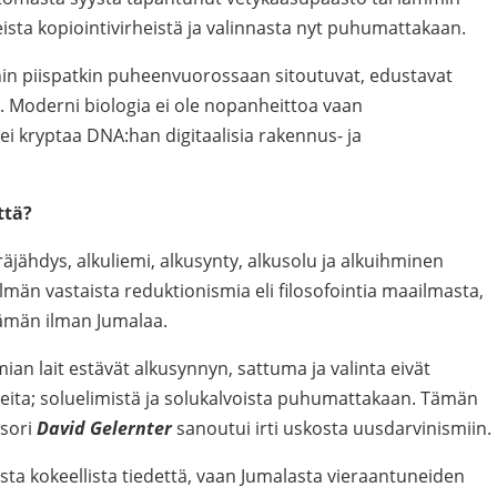
ista kopiointivirheistä ja valinnasta nyt puhumattakaan.
hin piispatkin puheenvuorossaan sitoutuvat, edustavat
. Moderni biologia ei ole nopanheittoa vaan
ei kryptaa DNA:han digitaalisia rakennus- ja
ttä?
kuräjähdys, alkuliemi, alkusynty, alkusolu ja alkuihminen
lmän vastaista reduktionismia eli filosofointia maailmasta,
elämän ilman Jumalaa.
kemian lait estävät alkusynnyn, sattuma ja valinta eivät
ita; soluelimistä ja solukalvoista puhumattakaan. Tämän
ssori
David Gelernter
sanoutui irti uskosta uusdarvinismiin.
sta kokeellista tiedettä, vaan Jumalasta vieraantuneiden