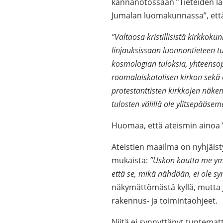
kannanotossaan ”Tieteiden lah
Jumalan luomakunnassa”, ett
”Valtaosa kristillisistä kirkkok
linjauksissaan luonnontieteen tu
kosmologian tuloksia, yhteensopi
roomalaiskatolisen kirkon sekä 
protestanttisten kirkkojen näke
tulosten välillä ole ylitsepääsemä
Huomaa, että ateismin ainoa ”
Ateistien maailma on nyhjäist
mukaista:
”Uskon kautta me ym
että se, mikä nähdään, ei ole sy
näkymättömästä kyllä, mutta 
rakennus- ja toimintaohjeet.
Niitä ei synnyttänyt tuntema