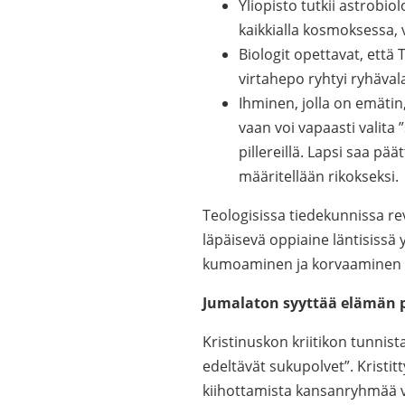
Yliopisto tutkii astrobi
kaikkialla kosmoksessa, v
Biologit opettavat, että
virtahepo ryhtyi ryhäval
Ihminen, jolla on emätin
vaan voi vapaasti valita 
pillereillä. Lapsi saa pä
määritellään rikokseksi.
Teologisissa tiedekunnissa re
läpäisevä oppiaine läntisissä 
kumoaminen ja korvaaminen a
Jumalaton syyttää elämän p
Kristinuskon kriitikon tunnist
edeltävät sukupolvet”. Kristit
kiihottamista kansanryhmää v