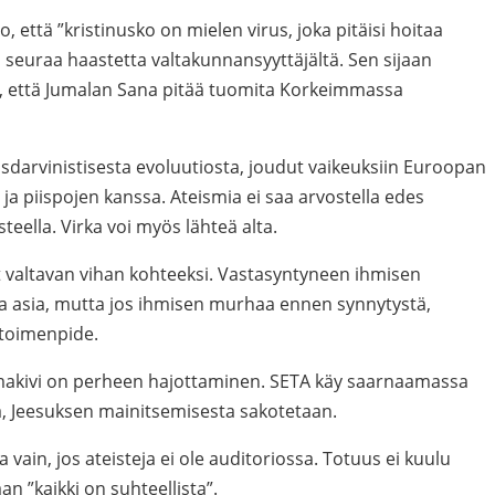
 että ”kristinusko on mielen virus, joka pitäisi hoitaa
 ei seuraa haastetta valtakunnansyyttäjältä. Sen sijaan
yt, että Jumalan Sana pitää tuomita Korkeimmassa
usdarvinistisesta evoluutiosta, joudut vaikeuksiin Euroopan
ja piispojen kanssa. Ateismia ei saa arvostella edes
eella. Virka voi myös lähteä alta.
ut valtavan vihan kohteeksi. Vastasyntyneen ihmisen
 asia, mutta jos ihmisen murhaa ennen synnytystä,
n toimenpide.
makivi on perheen hajottaminen. SETA käy saarnaamassa
, Jeesuksen mainitsemisesta sakotetaan.
ain, jos ateisteja ei ole auditoriossa. Totuus ei kuulu
 ”kaikki on suhteellista”.