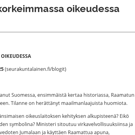
korkeimmassa oikeudessa
 OIKEUDESSA
25
(seurakuntalainen.fi/blogit)
tanut Suomessa, ensimmäistä kertaa historiassa, Raamatun
een. Tilanne on herättänyt maailmanlaajuista huomiota.
änsimaisen oikeuslaitoksen kehityksen alkupisteenä? Eikö
n symbolina? Ministeri sitoutuu virkavelvollisuuksiinsa ja
 vedoten Jumalaan ja käyttäen Raamattua apuna,