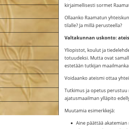
kirjaimellisesti sormet Raamat
Ollaanko Raamatun yhteiskunn
tilalle? Ja millä perusteella?
Valtakunnan uskonto: atei
Yliopistot, koulut ja tiedeleh
totuudeksi. Mutta ovat samall
estetään tutkijan maailmanka
Voidaanko ateismi ottaa yhtei
Tutkimus ja opetus perustuu n
ajatusmaailman ylläpito edelly
Muutamia esimerkkejä:
Aine päättää akatemian m