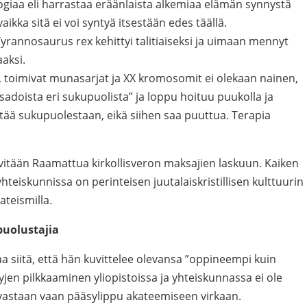
ologiaa eli harrastaa eräänlaista alkemiaa elämän synnystä
aikka sitä ei voi syntyä itsestään edes täällä.
 Tyrannosaurus rex kehittyi talitiaiseksi ja uimaan mennyt
aaksi.
, toimivat munasarjat ja XX kromosomit ei olekaan nainen,
”sadoista eri sukupuolista” ja loppu hoituu puukolla ja
ättää sukupuolestaan, eikä siihen saa puuttua. Terapia
vitään Raamattua kirkollisveron maksajien laskuun. Kaiken
yhteiskunnissa on perinteisen juutalaiskristillisen kulttuurin
teismilla.
uolustajia
aa siitä, että hän kuvittelee olevansa ”oppineempi kuin
tyjen pilkkaaminen yliopistoissa ja yhteiskunnassa ei ole
astaan vaan pääsylippu akateemiseen virkaan.