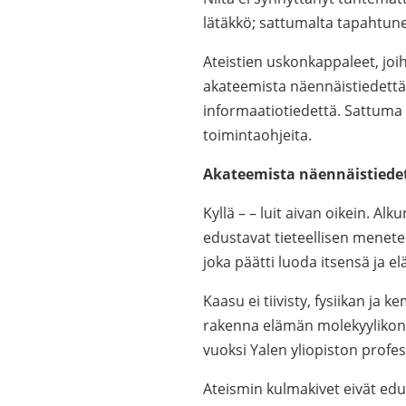
lätäkkö; sattumalta tapahtune
Ateistien uskonkappaleet, joi
akateemista näennäistiedettä
informaatiotiedettä. Sattuma 
toimintaohjeita.
Akateemista näennäistiede
Kyllä – – luit aivan oikein. Al
edustavat tieteellisen menete
joka päätti luoda itsensä ja 
Kaasu ei tiivisty, fysiikan ja 
rakenna elämän molekyylikone
vuoksi Yalen yliopiston profe
Ateismin kulmakivet eivät edu