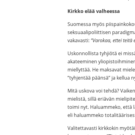
Kirkko elää valheessa
Suomessa myös piispainkokous
seksuaalipoliittisen paradigm
vakavasti:
”Varokaa, ettei teitä 
Uskonnollista tyhjiötä ei mi
akateeminen yliopistoihminen
miellyttää. He maksavat mielel
”tyhjentää päänsä” ja kellua n
Mitä uskova voi tehdä? Vaik
mielistä, sillä eriävän mielip
toimi nyt. Haluammeko, että la
eli haluammeko totalitäärise
Valitettavasti kirkkokin myötäi