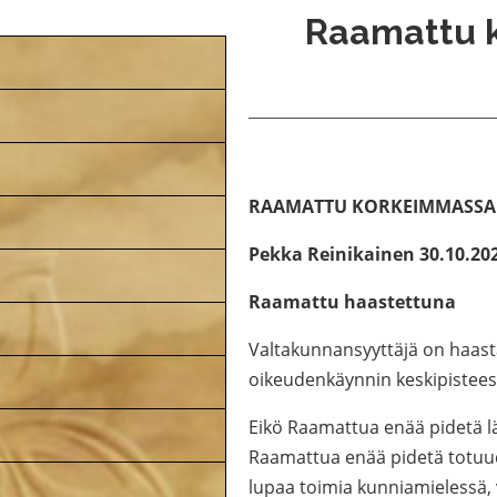
Raamattu 
RAAMATTU KORKEIMMASSA
Pekka Reinikainen
30.10.20
Raamattu haastettuna
Valtakunnansyyttäjä on haas
oikeudenkäynnin keskipistees
Eikö Raamattua enää pidetä l
Raamattua enää pidetä totuude
lupaa toimia kunniamielessä,