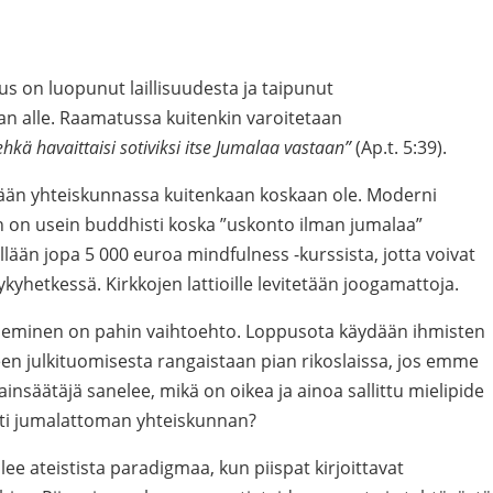
 on luopunut laillisuudesta ja taipunut
an alle. Raamatussa kuitenkin varoitetaan
ehkä havaittaisi sotiviksi itse Jumalaa vastaan”
(Ap.t. 5:39).
ssään yhteiskunnassa kuitenkaan koskaan ole. Moderni
 on usein buddhisti koska ”uskonto ilman jumalaa”
lään jopa 5 000 euroa mindfulness -kurssista, jotta voivat
ykyhetkessä. Kirkkojen lattioille levitetään joogamattoja.
eneminen on pahin vaihtoehto. Loppusota käydään ihmisten
iteen julkituomisesta rangaistaan pian rikoslaissa, jos emme
insäätäjä sanelee, mikä on oikea ja ainoa sallittu mielipide
sti jumalattoman yhteiskunnan?
lee ateistista paradigmaa, kun piispat kirjoittavat