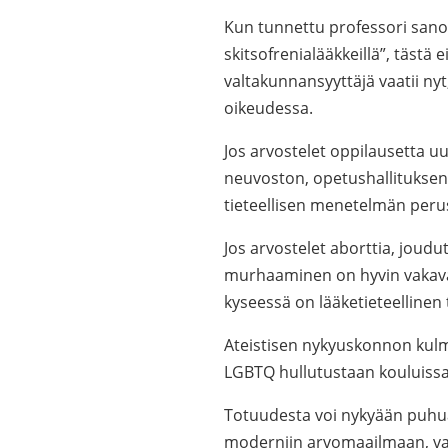
Kun tunnettu professori sanoo,
skitsofrenialääkkeillä”, tästä
valtakunnansyyttäjä vaatii n
oikeudessa.
Jos arvostelet oppilausetta u
neuvoston, opetushallituksen 
tieteellisen menetelmän perust
Jos arvostelet aborttia, joud
murhaaminen on hyvin vakava
kyseessä on lääketieteelline
Ateistisen nykyuskonnon kul
LGBTQ hullutustaan kouluissa
Totuudesta voi nykyään puhua v
moderniin arvomaailmaan, vaan