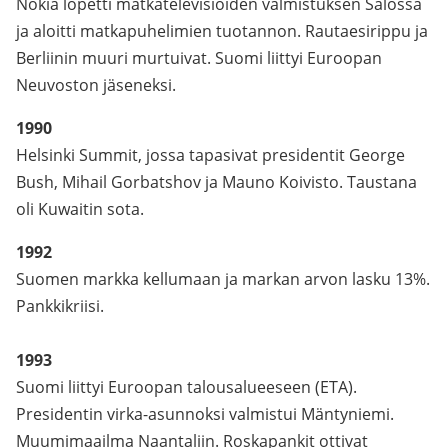
Nokia lopetti matkatelevisioiden valmistuksen Salossa
ja aloitti matkapuhelimien tuotannon. Rautaesirippu ja
Berliinin muuri murtuivat. Suomi liittyi Euroopan
Neuvoston jäseneksi.
1990
Helsinki Summit, jossa tapasivat presidentit George
Bush, Mihail Gorbatshov ja Mauno Koivisto. Taustana
oli Kuwaitin sota.
1992
Suomen markka kellumaan ja markan arvon lasku 13%.
Pankkikriisi.
1993
Suomi liittyi Euroopan talousalueeseen (ETA).
Presidentin virka-asunnoksi valmistui Mäntyniemi.
Muumimaailma Naantaliin. Roskapankit ottivat