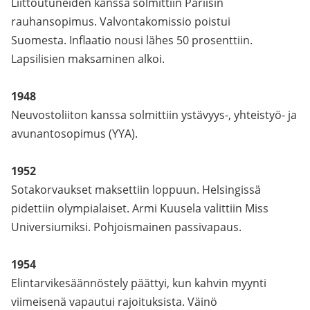
Liittoutuneiden kanssa solmittiin Pariisin
rauhansopimus. Valvontakomissio poistui
Suomesta. Inflaatio nousi lähes 50 prosenttiin.
Lapsilisien maksaminen alkoi.
1948
Neuvostoliiton kanssa solmittiin ystävyys-, yhteistyö- ja
avunantosopimus (YYA).
1952
Sotakorvaukset maksettiin loppuun. Helsingissä
pidettiin olympialaiset. Armi Kuusela valittiin Miss
Universiumiksi. Pohjoismainen passivapaus.
1954
Elintarvikesäännöstely päättyi, kun kahvin myynti
viimeisenä vapautui rajoituksista. Väinö