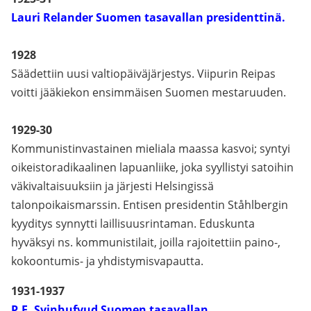
Lauri Relander Suomen tasavallan presidenttinä.
1928
Säädettiin uusi valtiopäiväjärjestys. Viipurin Reipas
voitti jääkiekon ensimmäisen Suomen mestaruuden.
1929-30
Kommunistinvastainen mieliala maassa kasvoi; syntyi
oikeistoradikaalinen lapuanliike, joka syyllistyi satoihin
väkivaltaisuuksiin ja järjesti Helsingissä
talonpoikaismarssin. Entisen presidentin Ståhlbergin
kyyditys synnytti laillisuusrintaman. Eduskunta
hyväksyi ns. kommunistilait, joilla rajoitettiin paino-,
kokoontumis- ja yhdistymisvapautta.
1931-1937
P.E. Svinhufvud Suomen tasavallan