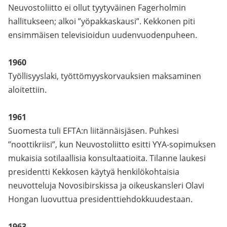
Neuvostoliitto ei ollut tyytyväinen Fagerholmin
hallitukseen; alkoi ”yöpakkaskausi”. Kekkonen piti
ensimmäisen televisioidun uudenvuodenpuheen.
1960
Työllisyyslaki, työttömyyskorvauksien maksaminen
aloitettiin.
1961
Suomesta tuli EFTA:n liitännäisjäsen. Puhkesi
”noottikriisi”, kun Neuvostoliitto esitti YYA-sopimuksen
mukaisia sotilaallisia konsultaatioita. Tilanne laukesi
presidentti Kekkosen käytyä henkilökohtaisia
neuvotteluja Novosibirskissa ja oikeuskansleri Olavi
Hongan luovuttua presidenttiehdokkuudestaan.
1963