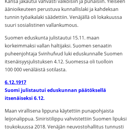
Kansa jakautui vahvasti valkoisiin ja punaisiin. Yleiseen
äänioikeuteen perustuva kunnallislaki ja kahdeksan
tunnin työaikalaki säädettiin. Venäjällä oli lokakuussa
suuri sosialistinen vallankumous.
Suomen eduskunta julistautui 15.11. maan
korkeimmaksi vallan haltijaksi. Suomen senaatin
puheenjohtaja Svinhufvud luki eduskunnalle Suomen
itsenäisyysjulistuksen 4.12. Suomessa oli tuolloin
100 000 venäläistä sotilasta.
6.12.1917
Suomi julistautui eduskunnan päätöksellä
itsenäiseksi 6.12.
Maan virallisena lippuna käytettiin punapohjaista
leijonalippua. Siniristilippu vahvistettiin Suomen lipuksi
toukokuussa 2018. Venäjän neuvostohallitus tunnusti