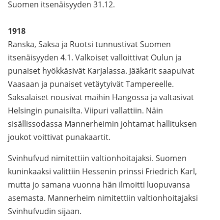
Suomen itsenäisyyden 31.12.
1918
Ranska, Saksa ja Ruotsi tunnustivat Suomen
itsenäisyyden 4.1. Valkoiset valloittivat Oulun ja
punaiset hyökkäsivät Karjalassa. Jääkärit saapuivat
Vaasaan ja punaiset vetäytyivät Tampereelle.
Saksalaiset nousivat maihin Hangossa ja valtasivat
Helsingin punaisilta. Viipuri vallattiin. Näin
sisällissodassa Mannerheimin johtamat hallituksen
joukot voittivat punakaartit.
Svinhufvud nimitettiin valtionhoitajaksi. Suomen
kuninkaaksi valittiin Hessenin prinssi Friedrich Karl,
mutta jo samana vuonna hän ilmoitti luopuvansa
asemasta. Mannerheim nimitettiin valtionhoitajaksi
Svinhufvudin sijaan.