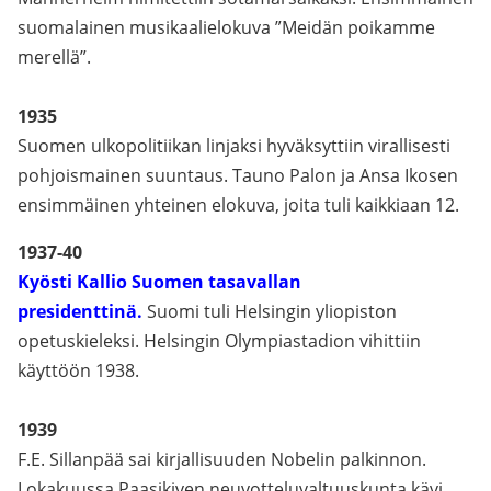
suomalainen musikaalielokuva ”Meidän poikamme
merellä”.
1935
Suomen ulkopolitiikan linjaksi hyväksyttiin virallisesti
pohjoismainen suuntaus. Tauno Palon ja Ansa Ikosen
ensimmäinen yhteinen elokuva, joita tuli kaikkiaan 12.
1937-40
Kyösti Kallio Suomen tasavallan
presidenttinä.
Suomi tuli Helsingin yliopiston
opetuskieleksi. Helsingin Olympiastadion vihittiin
käyttöön 1938.
1939
F.E. Sillanpää sai kirjallisuuden Nobelin palkinnon.
Lokakuussa Paasikiven neuvotteluvaltuuskunta kävi