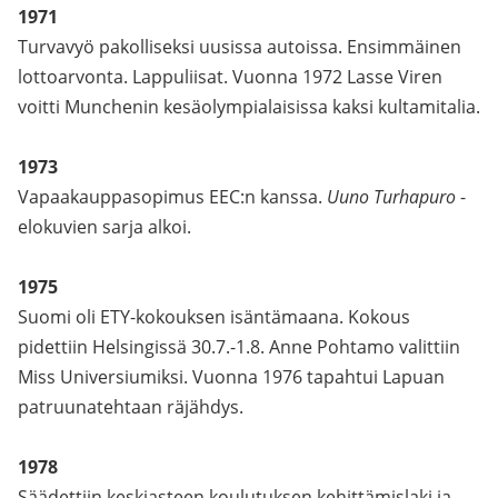
1971
Turvavyö pakolliseksi uusissa autoissa. Ensimmäinen
lottoarvonta. Lappuliisat. Vuonna 1972 Lasse Viren
voitti Munchenin kesäolympialaisissa kaksi kultamitalia.
1973
Vapaakauppasopimus EEC:n kanssa.
Uuno Turhapuro
-
elokuvien sarja alkoi.
1975
Suomi oli ETY-kokouksen isäntämaana. Kokous
pidettiin Helsingissä 30.7.-1.8. Anne Pohtamo valittiin
Miss Universiumiksi. Vuonna 1976 tapahtui Lapuan
patruunatehtaan räjähdys.
1978
Säädettiin keskiasteen koulutuksen kehittämislaki ja