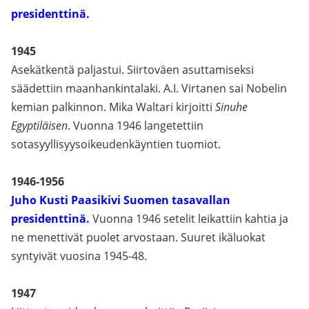
presidenttinä.
1945
Asekätkentä paljastui. Siirtoväen asuttamiseksi
säädettiin maanhankintalaki. A.I. Virtanen sai Nobelin
kemian palkinnon. Mika Waltari kirjoitti
Sinuhe
Egyptiläisen
. Vuonna 1946 langetettiin
sotasyyllisyysoikeudenkäyntien tuomiot.
1946-1956
Juho Kusti Paasikivi Suomen tasavallan
presidenttinä.
Vuonna 1946 setelit leikattiin kahtia ja
ne menettivät puolet arvostaan. Suuret ikäluokat
syntyivät vuosina 1945-48.
1947