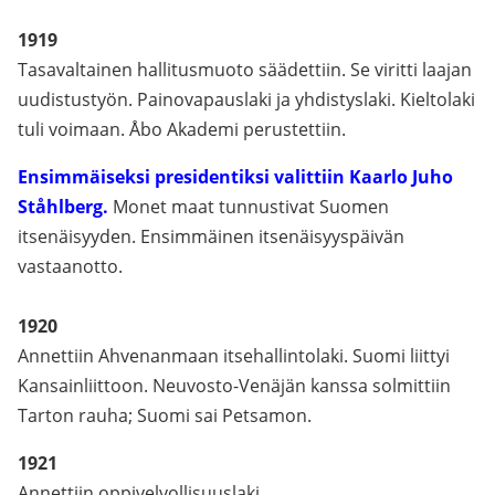
1919
Tasavaltainen hallitusmuoto säädettiin. Se viritti laajan
uudistustyön. Painovapauslaki ja yhdistyslaki. Kieltolaki
tuli voimaan. Åbo Akademi perustettiin.
Ensimmäiseksi presidentiksi valittiin Kaarlo Juho
Ståhlberg.
Monet maat tunnustivat Suomen
itsenäisyyden. Ensimmäinen itsenäisyyspäivän
vastaanotto.
1920
Annettiin Ahvenanmaan itsehallintolaki. Suomi liittyi
Kansainliittoon. Neuvosto-Venäjän kanssa solmittiin
Tarton rauha; Suomi sai Petsamon.
1921
Annettiin oppivelvollisuuslaki.