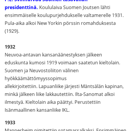
presidenttinä.
Koululaiva Suomen Joutsen lähti
ensimmäiselle koulupurjehdukselle valtamerelle 1931.
Pula-aika alkoi New Yorkin pörssin romahduksesta
(1929).
1932
Neuvoa-antavan kansanäänestyksen jälkeen
eduskunta kumosi 1919 voimaan saatetun kieltolain.
Suomen ja Neuvostoliiton välinen
hyökkäämättömyyssopimus
allekirjoitettiin. Lapuanliike järjesti Mäntsälän kapinan,
minkä jälkeen liike lakkautettiin. Ilta-Sanomat alkoi
ilmestyä. Kieltolain aika päättyi. Perustettiin
Isänmaallinen kansanliike IKL.
1933
Mannerheim nimitettiin sotamarsalkaksi. Ensimmäinen