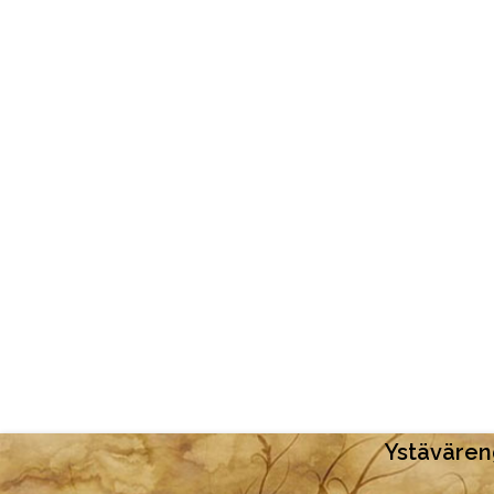
Ystäväreng