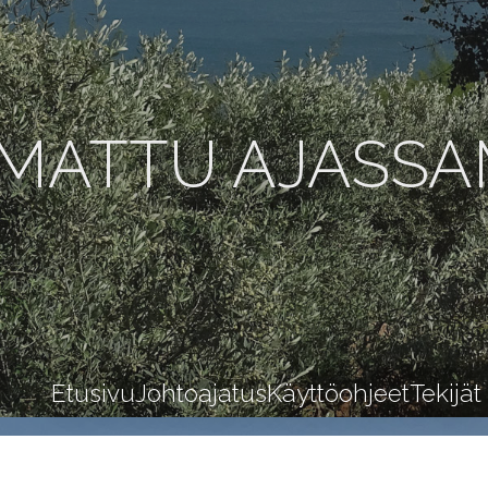
MATTU AJASS
Etusivu
Johtoajatus
Käyttöohjeet
Tekijät