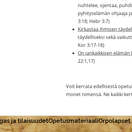
nuhtelee, ojentaa, puhdis
pyhityselämän ohjaaja ja
3:18; Hebr 3:7)
Kirkastaa ihmisen täydel
täydelliseksi sekä vaik
Kor 3:17-18)
On iankaikkisen elämän 
22:1,17)
Voit kerrata edellisestä ope
monet nimensä. Ne kaikki ker
as ja tilaisuudet
Opetusmateriaali
Orpolapset 