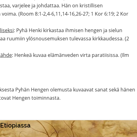
taa, varjelee ja johdattaa. Hän on kristillisen
 voima. (Room 8:1-2,4-6,11,14-16,26-27; 1 Kor 6:19; 2 Kor
liseksi
: Pyhä Henki kirkastaa ihmisen hengen ja sielun
uttaa ruumiin ylösnousemuksen tulevassa kirkkaudessa. (2
lähde
: Henkeä kuvaa elämänveden virta paratiisissa. (Ilm
tuksesta Pyhän Hengen olemusta kuvaavat sanat sekä hänen
tovat Hengen toiminnasta.
Etiopiassa