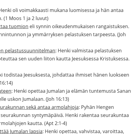
 Henki oli voimakkaasti mukana luomisessa ja hän antaa
. (1 Moos 1 ja 2 luvut)
ittaa tuomion
eli synnin oikeudenmukaisen rangaistuksen.
ynnintunnon ja ymmärryksen pelastuksen tarpeesta. (Joh
sen pelastussuunnitelman
: Henki valmistaa pelastuksen
toteuttaa sen uuden liiton kautta Jeesuksessa Kristuksessa.
ki todistaa Jeesuksesta, johdattaa ihmiset hänen luokseen
16:14)
uteen
: Henki opettaa Jumalan ja elämän tuntemusta Sanan
lle uskon Jumalaan. (Joh 16:13)
eurakunnan sekä antaa armolahjoja
: Pyhän Hengen
i seurakunnan syntymäpäivä. Henki rakentaa seurakuntaa
rmolahjojen kautta. (Apt 2:1-4)
ittää Jumalan lapsia
: Henki opettaa, vahvistaa, varoittaa,