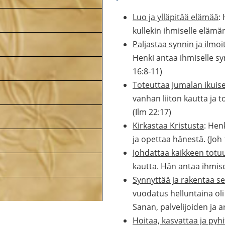
Luo ja ylläpitää elämää
:
kullekin ihmiselle elämän
Paljastaa synnin ja ilmo
Henki antaa ihmiselle s
16:8-11)
Toteuttaa Jumalan ikui
vanhan liiton kautta ja 
(Ilm 22:17)
Kirkastaa Kristusta
: Hen
ja opettaa hänestä. (Joh 
Johdattaa kaikkeen totu
kautta. Hän antaa ihmise
Synnyttää ja rakentaa s
vuodatus helluntaina ol
Sanan, palvelijoiden ja a
Hoitaa, kasvattaa ja pyh