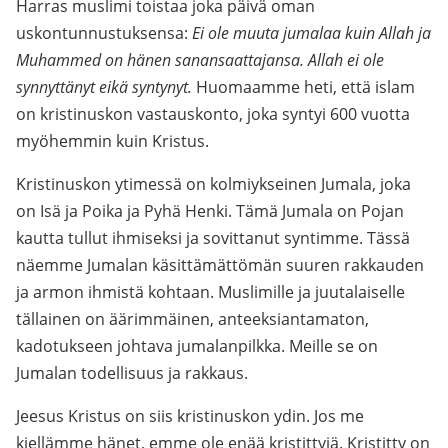
Harras muslimi toistaa joka päivä oman
uskontunnustuksensa:
Ei ole muuta jumalaa kuin Allah ja
Muhammed on hänen sanansaattajansa. Allah ei ole
synnyttänyt eikä syntynyt.
Huomaamme heti, että islam
on kristinuskon vastauskonto, joka syntyi 600 vuotta
myöhemmin kuin Kristus.
Kristinuskon ytimessä on kolmiykseinen Jumala, joka
on Isä ja Poika ja Pyhä Henki. Tämä Jumala on Pojan
kautta tullut ihmiseksi ja sovittanut syntimme. Tässä
näemme Jumalan käsittämättömän suuren rakkauden
ja armon ihmistä kohtaan. Muslimille ja juutalaiselle
tällainen on äärimmäinen, anteeksiantamaton,
kadotukseen johtava jumalanpilkka. Meille se on
Jumalan todellisuus ja rakkaus.
Jeesus Kristus on siis kristinuskon ydin. Jos me
kiellämme hänet, emme ole enää kristittyjä. Kristitty on