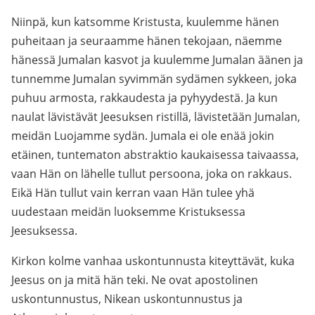
Niinpä, kun katsomme Kristusta, kuulemme hänen
puheitaan ja seuraamme hänen tekojaan, näemme
hänessä Jumalan kasvot ja kuulemme Jumalan äänen ja
tunnemme Jumalan syvimmän sydämen sykkeen, joka
puhuu armosta, rakkaudesta ja pyhyydestä. Ja kun
naulat lävistävät Jeesuksen ristillä, lävistetään Jumalan,
meidän Luojamme sydän. Jumala ei ole enää jokin
etäinen, tuntematon abstraktio kaukaisessa taivaassa,
vaan Hän on lähelle tullut persoona, joka on rakkaus.
Eikä Hän tullut vain kerran vaan Hän tulee yhä
uudestaan meidän luoksemme Kristuksessa
Jeesuksessa.
Kirkon kolme vanhaa uskontunnusta kiteyttävät, kuka
Jeesus on ja mitä hän teki. Ne ovat apostolinen
uskontunnustus, Nikean uskontunnustus ja