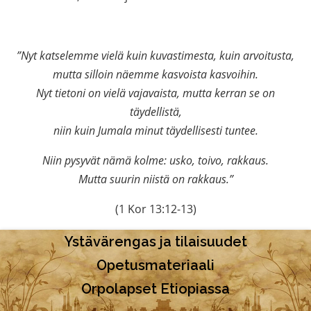
”Nyt katselemme vielä kuin kuvastimesta, kuin arvoitusta,
mutta silloin näemme kasvoista kasvoihin.
Nyt tietoni on vielä vajavaista, mutta kerran se on
täydellistä,
niin kuin Jumala minut täydellisesti tuntee.
Niin pysyvät nämä kolme: usko, toivo, rakkaus.
Mutta suurin niistä on rakkaus.”
(1 Kor 13:12-13)
Ystävärengas ja tilaisuudet
Opetusmateriaali
Orpolapset Etiopiassa