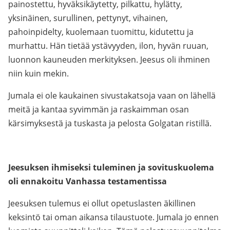
painostettu, hyväksikäytetty, pilkattu, hylätty,
yksinäinen, surullinen, pettynyt, vihainen,
pahoinpidelty, kuolemaan tuomittu, kidutettu ja
murhattu. Hän tietää ystävyyden, ilon, hyvän ruuan,
luonnon kauneuden merkityksen. Jeesus oli ihminen
niin kuin mekin.
Jumala ei ole kaukainen sivustakatsoja vaan on lähellä
meitä ja kantaa syvimmän ja raskaimman osan
kärsimyksestä ja tuskasta ja pelosta Golgatan ristillä.
Jeesuksen ihmiseksi tuleminen ja sovituskuolema
oli ennakoitu Vanhassa testamentissa
Jeesuksen tulemus ei ollut opetuslasten äkillinen
keksintö tai oman aikansa tilaustuote. Jumala jo ennen