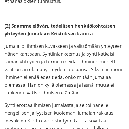
Athanasioksen tunnustus.
(2) Saamme elävän, todellisen henkilökohtaisen
yhteyden Jumalaan Kristuksen kautta
Jumala loi ihmisen kuvakseen ja välittömään yhteyteen
hänen kanssaan. Syntiinlankeemus ja synti katkaisi
tämän yhteyden ja turmeli meidät. Ihminen menetti
välittömän elämänyhteyden Luojaansa. Siksi niin moni
ihminen ei enää edes tiedä, onko mitään Jumalaa
olemassa. Hän on kyllä olemassa ja läsnä, mutta ei
tunkeudu väkisin ihmisen elämään.
Synti erottaa ihmisen Jumalasta ja se toi hänelle
hengellisen ja fyysisen kuoleman. Jumalan rakkaus
Jeesuksen Kristuksen ristintyön kautta sovittaa
syntimme, tuo anteeksiannon ja avaa uudelleen