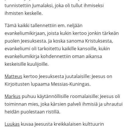
tunnistettiin Jumalaksi, joka oli tullut ihmiseksi
ihmisten keskelle.
Tämä kaikki tallennettiin em. neljään
evankeliumikirjaan, joista kukin kertoo jonkin tärkeän
puolen Jeesuksesta. Ja koska sanoma Kristuksesta,
evankeliumi oli tarkoitettu kaikille kansoille, kukin
evankeliumikirja kohdennettiin oman aikansa
keskeisille kuulijoille.
Matteus
kertoo Jeesuksesta juutalaisille: Jeesus on
Kirjoitusten lupaama Messias-Kuningas.
Markus
puhuu käytännöllisille roomalaisille: Jeesus oli
toiminnan mies, joka kärsien palveli ihmisiä ja uhrautui
heidän puolestaan ristillä.
Luukas
kuvaa Jeesusta kreikkalaisen kulttuurin