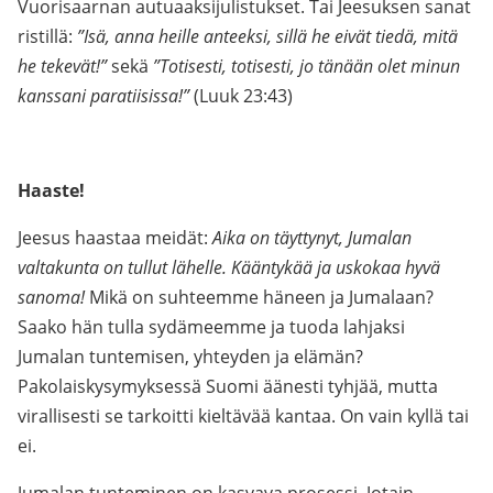
Vuorisaarnan autuaaksijulistukset. Tai Jeesuksen sanat
ristillä:
”Isä, anna heille anteeksi, sillä he eivät tiedä, mitä
he tekevät!”
sekä
”Totisesti, totisesti, jo tänään olet minun
kanssani paratiisissa!”
(Luuk 23:43)
Haaste!
Jeesus haastaa meidät:
Aika on täyttynyt, Jumalan
valtakunta on tullut lähelle. Kääntykää ja uskokaa hyvä
sanoma!
Mikä on suhteemme häneen ja Jumalaan?
Saako hän tulla sydämeemme ja tuoda lahjaksi
Jumalan tuntemisen, yhteyden ja elämän?
Pakolaiskysymyksessä Suomi äänesti tyhjää, mutta
virallisesti se tarkoitti kieltävää kantaa. On vain kyllä tai
ei.