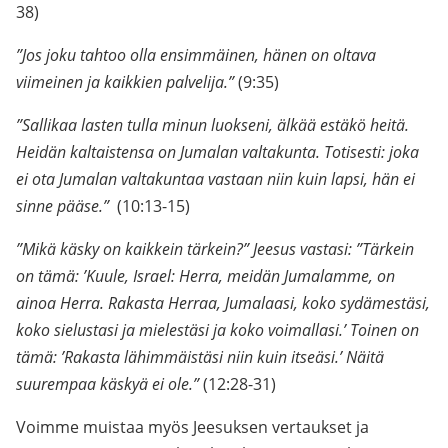
38)
”Jos joku tahtoo olla ensimmäinen, hänen on oltava
viimeinen ja kaikkien palvelija.”
(9:35)
”Sallikaa lasten tulla minun luokseni, älkää estäkö heitä.
Heidän kaltaistensa on Jumalan valtakunta. Totisesti: joka
ei ota Jumalan valtakuntaa vastaan niin kuin lapsi, hän ei
sinne pääse.”
(10:13-15)
”Mikä käsky on kaikkein tärkein?” Jeesus vastasi: ”Tärkein
on tämä: ’Kuule, Israel: Herra, meidän Jumalamme, on
ainoa Herra. Rakasta Herraa, Jumalaasi, koko sydämestäsi,
koko sielustasi ja mielestäsi ja koko voimallasi.’ Toinen on
tämä: ’Rakasta lähimmäistäsi niin kuin itseäsi.’ Näitä
suurempaa käskyä ei ole.”
(12:28-31)
Voimme muistaa myös Jeesuksen vertaukset ja