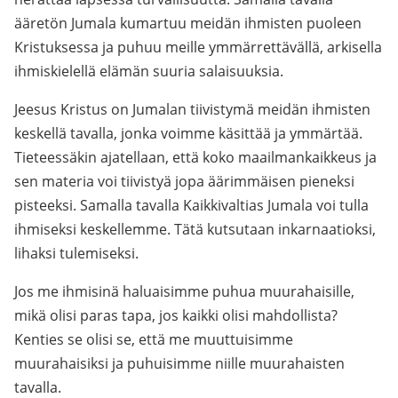
ääretön Jumala kumartuu meidän ihmisten puoleen
Kristuksessa ja puhuu meille ymmärrettävällä, arkisella
ihmiskielellä elämän suuria salaisuuksia.
Jeesus Kristus on Jumalan tiivistymä meidän ihmisten
keskellä tavalla, jonka voimme käsittää ja ymmärtää.
Tieteessäkin ajatellaan, että koko maailmankaikkeus ja
sen materia voi tiivistyä jopa äärimmäisen pieneksi
pisteeksi. Samalla tavalla Kaikkivaltias Jumala voi tulla
ihmiseksi keskellemme. Tätä kutsutaan inkarnaatioksi,
lihaksi tulemiseksi.
Jos me ihmisinä haluaisimme puhua muurahaisille,
mikä olisi paras tapa, jos kaikki olisi mahdollista?
Kenties se olisi se, että me muuttuisimme
muurahaisiksi ja puhuisimme niille muurahaisten
tavalla.