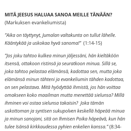
MITÄ JEESUS HALUAA SANOA MEILLE TÄNÄÄN?
(Markuksen evankeliumista)
”Aika on täyttynyt, Jumalan valtakunta on tullut lähelle.
Kääntykää ja uskokaa hyvä sanoma!”
(1:14-15)
”Jos joku tahtoo kulkea minun jäljessäni, hän kieltäköön
itsensä, ottakoon ristinsä ja seuratkoon minua. Sillä se,
joka tahtoo pelastaa elämänsä, kadottaa sen, mutta joka
elämänsä minun tähteni ja evankeliumin tähden kadottaa,
on sen pelastava. Mitä hyödyttää ihmistä, jos hän voittaa
omakseen koko maailman mutta menettää sielunsa? Millä
ihminen voi ostaa sielunsa takaisin? Joka tämän
uskottoman ja syntisen sukupolven keskellä häpeää minua
ja minun sanojani, sitä on Ihmisen Poika häpeävä, kun hän
tulee Isänsä kirkkaudessa pyhien enkelien kanssa.”
(8:34-