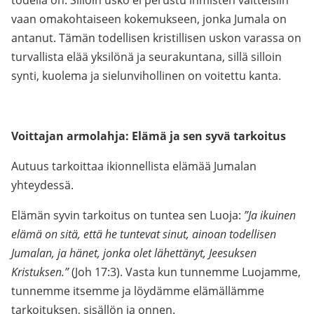
todella on. Silloin usko ei perustu ihmisten väitteisiin
vaan omakohtaiseen kokemukseen, jonka Jumala on
antanut. Tämän todellisen kristillisen uskon varassa on
turvallista elää yksilönä ja seurakuntana, sillä silloin
synti, kuolema ja sielunvihollinen on voitettu kanta.
Voittajan armolahja: Elämä ja sen syvä tarkoitus
Autuus tarkoittaa ikionnellista elämää Jumalan
yhteydessä.
Elämän syvin tarkoitus on tuntea sen Luoja:
”Ja ikuinen
elämä on sitä, että he tuntevat sinut, ainoan todellisen
Jumalan, ja hänet, jonka olet lähettänyt, Jeesuksen
Kristuksen.”
(Joh 17:3). Vasta kun tunnemme Luojamme,
tunnemme itsemme ja löydämme elämällämme
tarkoituksen, sisällön ja onnen.