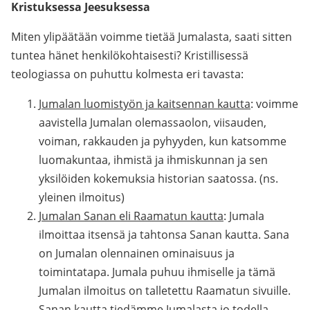
Kristuksessa Jeesuksessa
Miten ylipäätään voimme tietää Jumalasta, saati sitten
tuntea hänet henkilökohtaisesti? Kristillisessä
teologiassa on puhuttu kolmesta eri tavasta:
Jumalan luomistyön ja kaitsennan kautta
: voimme
aavistella Jumalan olemassaolon, viisauden,
voiman, rakkauden ja pyhyyden, kun katsomme
luomakuntaa, ihmistä ja ihmiskunnan ja sen
yksilöiden kokemuksia historian saatossa. (ns.
yleinen ilmoitus)
Jumalan Sanan eli Raamatun kautta
: Jumala
ilmoittaa itsensä ja tahtonsa Sanan kautta. Sana
on Jumalan olennainen ominaisuus ja
toimintatapa. Jumala puhuu ihmiselle ja tämä
Jumalan ilmoitus on talletettu Raamatun sivuille.
Sanan kautta tiedämme Jumalasta jo todella