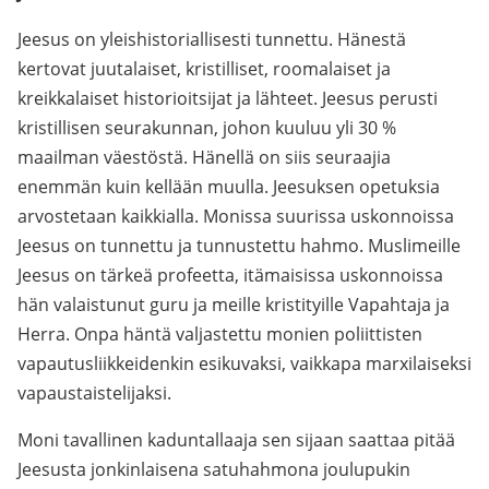
Jeesus on yleishistoriallisesti tunnettu. Hänestä
kertovat juutalaiset, kristilliset, roomalaiset ja
kreikkalaiset historioitsijat ja lähteet. Jeesus perusti
kristillisen seurakunnan, johon kuuluu yli 30 %
maailman väestöstä. Hänellä on siis seuraajia
enemmän kuin kellään muulla. Jeesuksen opetuksia
arvostetaan kaikkialla. Monissa suurissa uskonnoissa
Jeesus on tunnettu ja tunnustettu hahmo. Muslimeille
Jeesus on tärkeä profeetta, itämaisissa uskonnoissa
hän valaistunut guru ja meille kristityille Vapahtaja ja
Herra. Onpa häntä valjastettu monien poliittisten
vapautusliikkeidenkin esikuvaksi, vaikkapa marxilaiseksi
vapaustaistelijaksi.
Moni tavallinen kaduntallaaja sen sijaan saattaa pitää
Jeesusta jonkinlaisena satuhahmona joulupukin