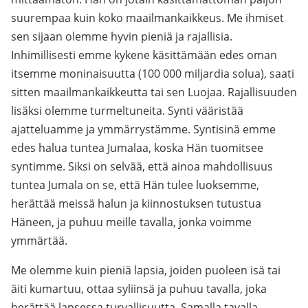
suurempaa kuin koko maailmankaikkeus. Me ihmiset
sen sijaan olemme hyvin pieniä ja rajallisia.
Inhimillisesti emme kykene käsittämään edes oman
itsemme moninaisuutta (100 000 miljardia solua), saati
sitten maailmankaikkeutta tai sen Luojaa. Rajallisuuden
lisäksi olemme turmeltuneita. Synti vääristää
ajatteluamme ja ymmärrystämme. Syntisinä emme
edes halua tuntea Jumalaa, koska Hän tuomitsee
syntimme. Siksi on selvää, että ainoa mahdollisuus
tuntea Jumala on se, että Hän tulee luoksemme,
herättää meissä halun ja kiinnostuksen tutustua
Häneen, ja puhuu meille tavalla, jonka voimme
ymmärtää.
Me olemme kuin pieniä lapsia, joiden puoleen isä tai
äiti kumartuu, ottaa syliinsä ja puhuu tavalla, joka
herättää lapsessa turvallisuutta. Samalla tavalla