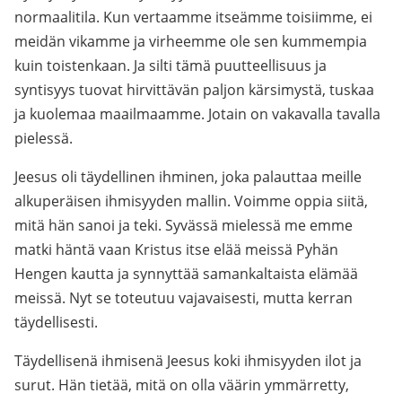
normaalitila. Kun vertaamme itseämme toisiimme, ei
meidän vikamme ja virheemme ole sen kummempia
kuin toistenkaan. Ja silti tämä puutteellisuus ja
syntisyys tuovat hirvittävän paljon kärsimystä, tuskaa
ja kuolemaa maailmaamme. Jotain on vakavalla tavalla
pielessä.
Jeesus oli täydellinen ihminen, joka palauttaa meille
alkuperäisen ihmisyyden mallin. Voimme oppia siitä,
mitä hän sanoi ja teki. Syvässä mielessä me emme
matki häntä vaan Kristus itse elää meissä Pyhän
Hengen kautta ja synnyttää samankaltaista elämää
meissä. Nyt se toteutuu vajavaisesti, mutta kerran
täydellisesti.
Täydellisenä ihmisenä Jeesus koki ihmisyyden ilot ja
surut. Hän tietää, mitä on olla väärin ymmärretty,