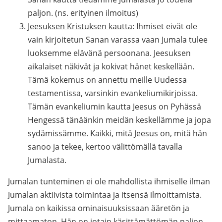
paljon. (ns. erityinen ilmoitus)
Jeesuksen Kristuksen kautta
: Ihmiset eivät ole
vain kirjoitetun Sanan varassa vaan Jumala tulee
luoksemme elävänä persoonana. Jeesuksen
aikalaiset näkivät ja kokivat hänet keskellään.
Tämä kokemus on annettu meille Uudessa
testamentissa, varsinkin evankeliumikirjoissa.
Tämän evankeliumin kautta Jeesus on Pyhässä
Hengessä tänäänkin meidän keskellämme ja jopa
sydämissämme. Kaikki, mitä Jeesus on, mitä hän
sanoo ja tekee, kertoo välittömällä tavalla
Jumalasta.
Jumalan tunteminen ei ole mahdollista ihmiselle ilman
Jumalan aktiivista toimintaa ja itsensä ilmoittamista.
Jumala on kaikissa ominaisuuksissaan ääretön ja
mittaamaton. Hän on jotain käsittämättömän paljon