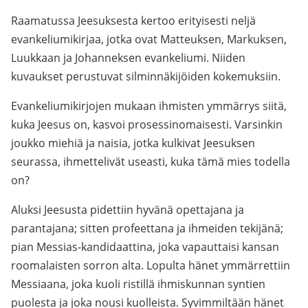
Raamatussa Jeesuksesta kertoo erityisesti neljä
evankeliumikirjaa, jotka ovat Matteuksen, Markuksen,
Luukkaan ja Johanneksen evankeliumi. Niiden
kuvaukset perustuvat silminnäkijöiden kokemuksiin.
Evankeliumikirjojen mukaan ihmisten ymmärrys siitä,
kuka Jeesus on, kasvoi prosessinomaisesti. Varsinkin
joukko miehiä ja naisia, jotka kulkivat Jeesuksen
seurassa, ihmettelivät useasti, kuka tämä mies todella
on?
Aluksi Jeesusta pidettiin hyvänä opettajana ja
parantajana; sitten profeettana ja ihmeiden tekijänä;
pian Messias-kandidaattina, joka vapauttaisi kansan
roomalaisten sorron alta. Lopulta hänet ymmärrettiin
Messiaana, joka kuoli ristillä ihmiskunnan syntien
puolesta ja joka nousi kuolleista. Syvimmiltään hänet