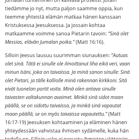
Jumalan tunteminen on kasvava prosessi. Jotain
tiedämme jo nyt, mutta paljon saamme oppia, kun
teemme yhteistä elämän matkaa hänen kanssaan
Kristuksessa Jeesuksessa. Ja jossain kohtaa
matkaamme voimme sanoa Pietarin tavoin:
”Sinä olet
Messias, elävän Jumalan poika.”
(Matt 16:16).
Silloin Jeesus lausuu suurimman siunauksen:
”Autuas
olet sinä. Tätä ei sinulle ole ilmoittanut liha eikä veri, vaan
minun Isäni, joka on taivaissa. Ja minä sanon sinulle: Sinä
olet Pietari, ja tälle kalliolle minä rakennan kirkkoni. Sitä
eivät tuonelan portit voita. Minä olen antava sinulle
taivasten valtakunnan avaimet. Minkä sinä sidot maan
päällä, se on sidottu taivaissa, ja minkä sinä vapautat
maan päällä, se on myös taivaissa vapautettu.”
(Matt
16:17-19) Jeesuksen kohtaaminen ja eläminen hänen
yhteydessään vahvistaa ihmisen sydämelle, kuka hän