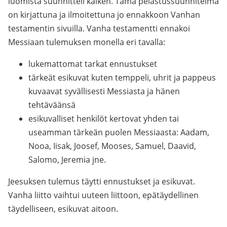
luomista suunnitteli kaiken. Tämä pelastussuunnitelma
on kirjattuna ja ilmoitettuna jo ennakkoon Vanhan
testamentin sivuilla. Vanha testamentti ennakoi
Messiaan tulemuksen monella eri tavalla:
lukemattomat tarkat ennustukset
tärkeät esikuvat kuten temppeli, uhrit ja pappeus
kuvaavat syvällisesti Messiasta ja hänen
tehtäväänsä
esikuvalliset henkilöt kertovat yhden tai
useamman tärkeän puolen Messiaasta: Aadam,
Nooa, Iisak, Joosef, Mooses, Samuel, Daavid,
Salomo, Jeremia jne.
Jeesuksen tulemus täytti ennustukset ja esikuvat.
Vanha liitto vaihtui uuteen liittoon, epätäydellinen
täydelliseen, esikuvat aitoon.