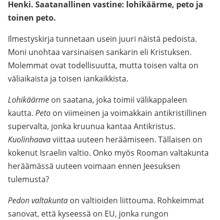
Henki. Saatanallinen vastine: lohikäärme, peto ja
toinen peto.
Ilmestyskirja tunnetaan usein juuri näistä pedoista.
Moni unohtaa varsinaisen sankarin eli Kristuksen.
Molemmat ovat todellisuutta, mutta toisen valta on
väliaikaista ja toisen iankaikkista.
Lohikäärme
on saatana, joka toimii välikappaleen
kautta.
Peto
on viimeinen ja voimakkain antikristillinen
supervalta, jonka kruunua kantaa Antikristus.
Kuolinhaava
viittaa uuteen heräämiseen. Tällaisen on
kokenut Israelin valtio. Onko myös Rooman valtakunta
heräämässä uuteen voimaan ennen Jeesuksen
tulemusta?
Pedon valtakunta
on valtioiden liittouma. Rohkeimmat
sanovat, että kyseessä on EU, jonka rungon