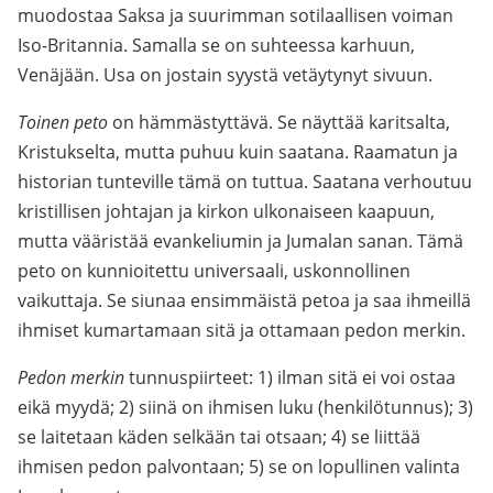
muodostaa Saksa ja suurimman sotilaallisen voiman
Iso-Britannia. Samalla se on suhteessa karhuun,
Venäjään. Usa on jostain syystä vetäytynyt sivuun.
Toinen peto
on hämmästyttävä. Se näyttää karitsalta,
Kristukselta, mutta puhuu kuin saatana. Raamatun ja
historian tunteville tämä on tuttua. Saatana verhoutuu
kristillisen johtajan ja kirkon ulkonaiseen kaapuun,
mutta vääristää evankeliumin ja Jumalan sanan. Tämä
peto on kunnioitettu universaali, uskonnollinen
vaikuttaja. Se siunaa ensimmäistä petoa ja saa ihmeillä
ihmiset kumartamaan sitä ja ottamaan pedon merkin.
Pedon merkin
tunnuspiirteet: 1) ilman sitä ei voi ostaa
eikä myydä; 2) siinä on ihmisen luku (henkilötunnus); 3)
se laitetaan käden selkään tai otsaan; 4) se liittää
ihmisen pedon palvontaan; 5) se on lopullinen valinta