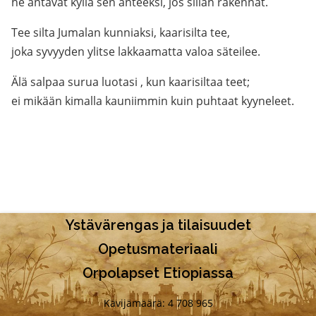
he antavat kyllä sen anteeksi, jos sillan rakennat.
Tee silta Jumalan kunniaksi, kaarisilta tee,
joka syvyyden ylitse lakkaamatta valoa säteilee.
Älä salpaa surua luotasi , kun kaarisiltaa teet;
ei mikään kimalla kauniimmin kuin puhtaat kyyneleet.
Ystävärengas ja tilaisuudet
Opetusmateriaali
Orpolapset Etiopiassa
Kävijämäärä: 4 708 965