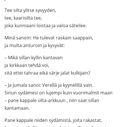
Tee silta ylitse syvyyden,
tee, kaarisilta tee,
joka kunniaani loistaa ja valoa säteilee.
Minä sanoin: He tulevat raskain saappain,
ja multa-anturoin ja kysyvät:
– Mikä sillan kyllin kantavan
ja kirkkaan tehdä voi,
sitä ettei tahraa eikä särje jalat kulkijain?
– Ja Jumala sanoi: Verellä ja kyynelillä vain.
Sinun sydämesi on lujempi kuin vuorimalmit maan
– pane kappale silta-arkkuun , niin saat sillan
kantamaan.
Pane kappale niiden sydämistä, joita rakastat,