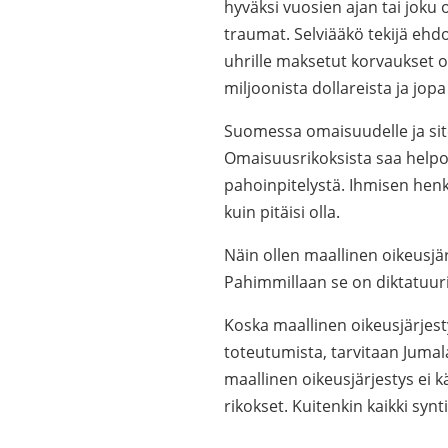
hyväksi vuosien ajan tai joku 
traumat. Selviääkö tekijä ehd
uhrille maksetut korvaukset 
miljoonista dollareista ja jop
Suomessa omaisuudelle ja sit
Omaisuusrikoksista saa helpo
pahoinpitelystä. Ihmisen henk
kuin pitäisi olla.
Näin ollen maallinen oikeusjä
Pahimmillaan se on diktatuur
Koska maallinen oikeusjärjest
toteutumista, tarvitaan Jum
maallinen oikeusjärjestys ei k
rikokset. Kuitenkin kaikki syn