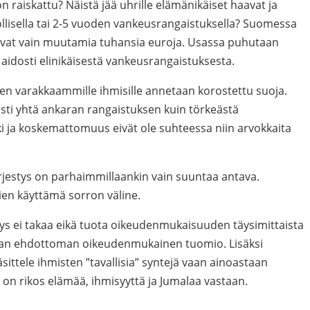
on raiskattu? Näistä jää uhrille elämänikäiset haavat ja
ollisella tai 2-5 vuoden vankeusrangaistuksella? Suomessa
ovat vain muutamia tuhansia euroja. Usassa puhutaan
a aidosti elinikäisestä vankeusrangaistuksesta.
en varakkaammille ihmisille annetaan korostettu suoja.
sti yhtä ankaran rangaistuksen kuin törkeästä
i ja koskemattomuus eivät ole suhteessa niin arvokkaita
rjestys on parhaimmillaankin vain suuntaa antava.
ien käyttämä sorron väline.
ys ei takaa eikä tuota oikeudenmukaisuuden täysimittaista
alan ehdottoman oikeudenmukainen tuomio. Lisäksi
äsittele ihmisten ”tavallisia” syntejä vaan ainoastaan
ti on rikos elämää, ihmisyyttä ja Jumalaa vastaan.