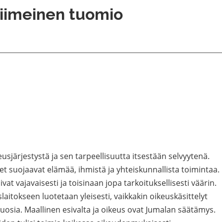
iimeinen tuomio
ärjestystä ja sen tarpeellisuutta itsestään selvyytenä.
set suojaavat elämää, ihmistä ja yhteiskunnallista toimintaa.
t vajavaisesti ja toisinaan jopa tarkoituksellisesti väärin.
aitokseen luotetaan yleisesti, vaikkakin oikeuskäsittelyt
uosia. Maallinen esivalta ja oikeus ovat Jumalan säätämys.