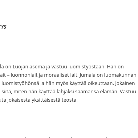
TYS
llä on Luojan asema ja vastuu luomistyöstään. Hän on
lait – luonnonlait ja moraaliset lait. Jumala on luomakunnan
s luomistyöhönsä ja hän myös käyttää oikeuttaan. Jokainen
 siitä, miten hän käyttää lahjaksi saamansa elämän. Vastuu
a jokaisesta yksittäisestä teosta.