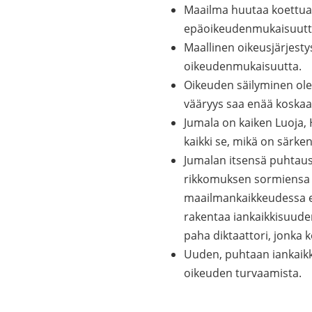
Maailma huutaa koettua 
epäoikeudenmukaisuutta
Maallinen oikeusjärjestys
oikeudenmukaisuutta.
Oikeuden säilyminen ole
vääryys saa enää koskaa
Jumala on kaiken Luoja, 
kaikki se, mikä on särke
Jumalan itsensä puhtaus 
rikkomuksen sormiensa läp
maailmankaikkeudessa ei
rakentaa iankaikkisuuden.
paha diktaattori, jonka 
Uuden, puhtaan iankaikk
oikeuden turvaamista.