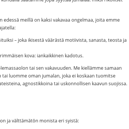
en edessä meillä on kaksi vakavaa ongelmaa, joita emme
jatella:
iksi – joka ikisestä väärästä motiivista, sanasta, teosta ja
rimmäisen kova: iankaikkinen kadotus.
olemassaolon tai sen vakavuuden. Me kiellämme samaan
 tai luomme oman jumalan, joka ei koskaan tuomitse
eisteina, agnostikkoina tai uskonnollisen kaavun suojissa.
n ja välttämätön monista eri syistä: