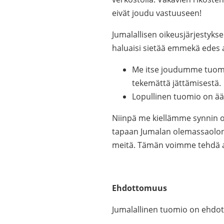
eivät joudu vastuuseen!
Jumalallisen oikeusjärjestyks
haluaisi sietää emmekä edes a
Me itse joudumme tuomitu
tekemättä jättämisestä.
Lopullinen tuomio on ää
Niinpä me kiellämme synnin 
tapaan Jumalan olemassaolon
meitä. Tämän voimme tehdä at
Ehdottomuus
Jumalallinen tuomio on ehdoto