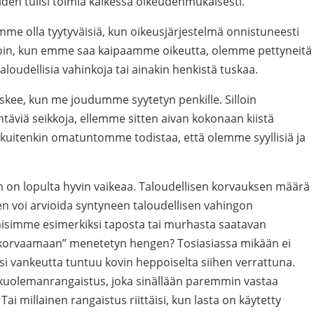
iiden tulisi toimia kaikessa oikeudenmukaisesti.
imme olla tyytyväisiä, kun oikeusjärjestelmä onnistuneesti
loin, kun emme saa kaipaamme oikeutta, olemme pettyneitä
aloudellisia vahinkoja tai ainakin henkistä tuskaa.
skee, kun me joudumme syytetyn penkille. Silloin
äviä seikkoja, ellemme sitten aivan kokonaan kiistä
kuitenkin omatuntomme todistaa, että olemme syyllisiä ja
on lopulta hyvin vaikeaa. Taloudellisen korvauksen määrä
n voi arvioida syntyneen taloudellisen vahingon
aisimme esimerkiksi taposta tai murhasta saatavan
i ”korvaamaan” menetetyn hengen? Tosiasiassa mikään ei
 vankeutta tuntuu kovin heppoiselta siihen verrattuna.
 kuolemanrangaistus, joka sinällään paremmin vastaa
 Tai millainen rangaistus riittäisi, kun lasta on käytetty