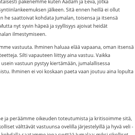
taisesti pakenemme kuten Aadam ja Eeva, jotka
syntiinlankeemuksen jälkeen. Sitä ennen heillä ei ollut
an he saattoivat kohdata Jumalan, toisensa ja itsensä
Mutta nyt syvin häpeä ja syyllisyys ajoivat heidät
malan ilmestymiseen.
emme vastuuta. Ihminen haluaa elää vapaana, oman itsensä
eetteja. Silti vapauteen liittyy aina vastuu. Vaikka
ä usein vastuun pystyy kiertämään, jumalallisessa
nistu. Ihminen ei voi koskaan paeta vaan joutuu aina lopulta
 ja peräämme oikeuden toteutumista ja kritisoimme sitä,
liset välttävät vastuunsa ovelilla järjestelyillä ja hyvä veli -
n kohdalla saatamme jopa syyttää Jumalaa: miksi rikolliset