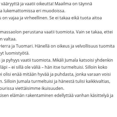
vääryyttä ja vaatii oikeutta! Maailma on täynnä
 lukemattomissa eri muodoissa.
 on vajaa ja virheellinen. Se ei takaa eikä tuota aitoa
massaolon perustana vaatii tuomiota. Vain se takaa, ettei
n valtaa.
Herra ja Tuomari. Hänellä on oikeus ja velvollisuus tuomita
nyt luomistyötä.
ja pyhyys vaatii tuomiota. Mikäli Jumala katsoisi yhdenkin
i – ei sillä ole väliä – hän itse turmeltuisi. Silloin koko
 olisi enää mitään hyvää ja puhdasta, jonka varaan voisi
 Silloin Jumala turmeltuisi ja hänestä tulisi kaikkivaltias,
kourissa viettäisimme ikuisuuden.
isen elämän rakentaminen edellyttää vanhan käsittelyä ja