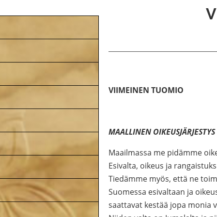
V
VIIMEINEN TUOMIO
MAALLINEN OIKEUSJÄRJESTYS
Maailmassa me pidämme oikeusj
Esivalta, oikeus ja rangaistuk
Tiedämme myös, että ne toimiva
Suomessa esivaltaan ja oikeusl
saattavat kestää jopa monia v