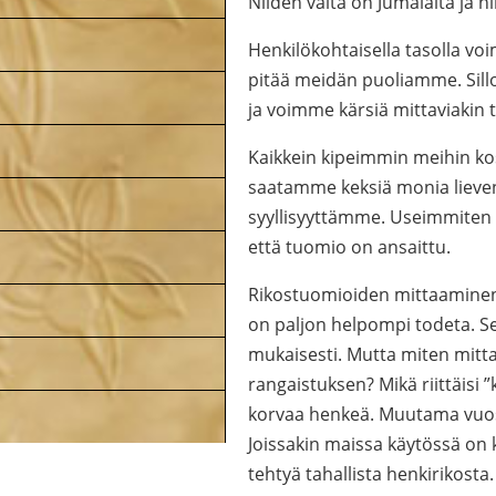
Niiden valta on Jumalalta ja n
Henkilökohtaisella tasolla vo
pitää meidän puoliamme. Sil
ja voimme kärsiä mittaviakin t
Kaikkein kipeimmin meihin ko
saatamme keksiä monia lievent
syyllisyyttämme. Useimmiten 
että tuomio on ansaittu.
Rikostuomioiden mittaaminen 
on paljon helpompi todeta. Se
mukaisesti. Mutta miten mitt
rangaistuksen? Mikä riittäis
korvaa henkeä. Muutama vuosi
Joissakin maissa käytössä on
tehtyä tahallista henkirikosta.