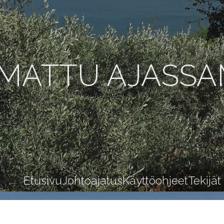
MATTU AJASS
Etusivu
Johtoajatus
Käyttöohjeet
Tekijät