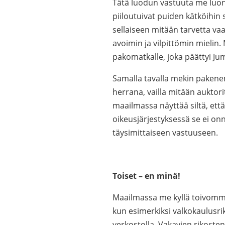
Tätä luodun vastuuta me luon
piiloutuivat puiden kätköihin 
sellaiseen mitään tarvetta va
avoimin ja vilpittömin mielin. 
pakomatkalle, joka päättyi Ju
Samalla tavalla mekin paken
herrana, vailla mitään auktorit
maailmassa näyttää siltä, ett
oikeusjärjestyksessä se ei on
täysimittaiseen vastuuseen.
Toiset – en minä!
Maailmassa me kyllä toivomme
kun esimerkiksi valkokaulusrikol
verkostolla. Vakavien rikoste