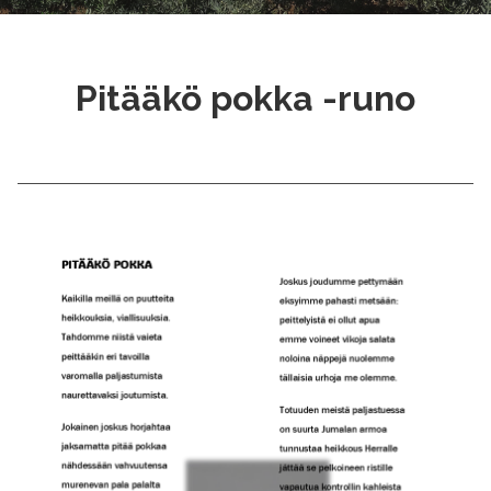
Pitääkö pokka -runo