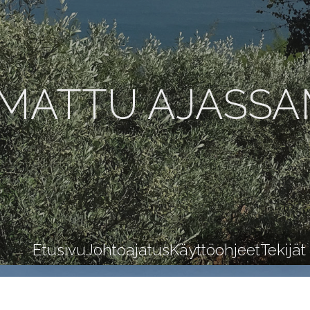
MATTU AJASS
Etusivu
Johtoajatus
Käyttöohjeet
Tekijät