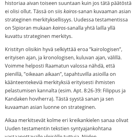
historiaa aivan toiseen suuntaan kuin jos tätä päätöstä
ei olisi ollut. Tässä on siis
kairos
-sanan kuvaaman asian
strateginen merkityksellisyys. Uudessa testamentissa
on Sipioran mukaan
kairos
-sanalla yhtä lailla yllä
kuvattu strateginen merkitys.
Kristityn olisikin hyvä selkiyttää eroa ”kairologisen”,
erityisen ajan, ja kronologisen, kuluvan ajan, välillä.
Voimme helposti Raamatun valossa nähdä, että
pienillä, ”oikeaan aikaan”, tapahtuvilla asioilla on
käänteentekeviä merkityksiä erityisesti ihmisten
pelastumisen kannalta (esim. Apt. 8:26-39: Filippus ja
Kandaken hoviherra). Tästä syystä sanan ja sen
kuvaaman asian luonne on strateginen.
Aikaa merkitsevät kolme eri kreikankielen sanaa olivat
Uuden testamentin tekstien syntyajankohtana
vastaanottavalle yleisölle tuttuja. Niiden