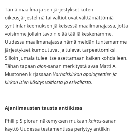
Tämä maailma ja sen järjestykset kuten
oikeusjärjestelmä tai valtiot ovat välttämättömiä
syntiinlankeemuksen jälkeisessä maailmanajassa, jotta
voisimme jollain tavoin elää täällä keskenämme.
Uudessa maailmanajassa nämä meidän tuntemamme
järjestykset kumoutuvat ja tulevat tarpeettomiksi.
Silloin Jumala tulee itse asettamaan kaiken kohdalleen.
Tähän tapaan
aion
-sanan merkitystä avaa Matti A.
Mustonen kirjassaan
Varhaiskirkon apologeettien ja
kirkon isien käsitys valtiosta ja esivallasta.
Ajanilmausten tausta antiikissa
Phillip Sipioran näkemyksen mukaan
kairos
-sanan
käyttö Uudessa testamentissa periytyy antiikin