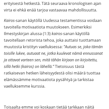
erityisestä hetkestä. Tätä seuraava kronologisen ajan
virta ei ehkä enää tarjoa vastaavaa mahdollisuutta.
Kairos
-sanan käytöllä Uudessa testamentissa voidaan
tavoitella motivaatiota muutokseen. Esimerkiksi
Ilmestyskirjan alussa (1:3)
kairos
-sanan käytöllä
tavoitellaan retorista tehoa, joka auttaisi tuottamaan
muutosta kristityn vaelluksessa:
”Autuas se, joka tämän
toisille lukee, autuaat ne, jotka kuulevat nämä ennussanat
ja ottavat varteen sen, mitä tähän kirjaan on kirjoitettu,
sillä hetki (kairos) on lähellä.”
Tietoisuus tästä
ratkaisevan hetken läheisyydestä olisi määrä tuottaa
elämässämme motivaatiota pysähtyä ja tarkistaa
vaelluksemme kurssia.
Toisaalta emme voi koskaan tietää tarkkaan näitä