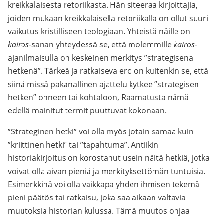
kreikkalaisesta retoriikasta. Hän siteeraa kirjoittajia,
joiden mukaan kreikkalaisella retoriikalla on ollut suuri
vaikutus kristilliseen teologiaan. Yhteistä näille on
kairos
-sanan yhteydessä se, että molemmille
kairos
-
ajanilmaisulla on keskeinen merkitys ”strategisena
hetkenä”. Tärkeä ja ratkaiseva ero on kuitenkin se, että
siinä missä pakanallinen ajattelu kytkee ”strategisen
hetken” onneen tai kohtaloon, Raamatusta nämä
edellä mainitut termit puuttuvat kokonaan.
”Strateginen hetki” voi olla myös jotain samaa kuin
”kriittinen hetki” tai ”tapahtuma”. Antiikin
historiakirjoitus on korostanut usein näitä hetkiä, jotka
voivat olla aivan pieniä ja merkityksettömän tuntuisia.
Esimerkkinä voi olla vaikkapa yhden ihmisen tekemä
pieni päätös tai ratkaisu, joka saa aikaan valtavia
muutoksia historian kulussa. Tämä muutos ohjaa