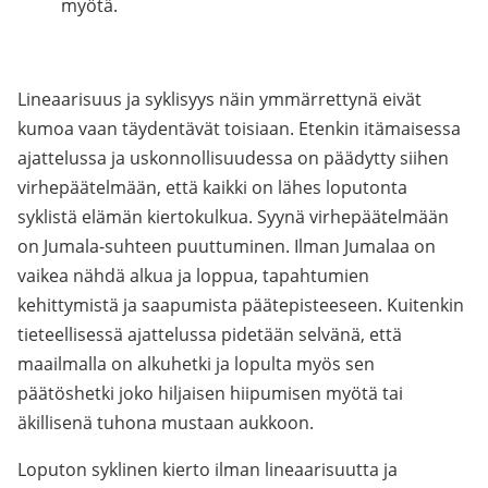
myötä.
Lineaarisuus ja syklisyys näin ymmärrettynä eivät
kumoa vaan täydentävät toisiaan. Etenkin itämaisessa
ajattelussa ja uskonnollisuudessa on päädytty siihen
virhepäätelmään, että kaikki on lähes loputonta
syklistä elämän kiertokulkua. Syynä virhepäätelmään
on Jumala-suhteen puuttuminen. Ilman Jumalaa on
vaikea nähdä alkua ja loppua, tapahtumien
kehittymistä ja saapumista päätepisteeseen. Kuitenkin
tieteellisessä ajattelussa pidetään selvänä, että
maailmalla on alkuhetki ja lopulta myös sen
päätöshetki joko hiljaisen hiipumisen myötä tai
äkillisenä tuhona mustaan aukkoon.
Loputon syklinen kierto ilman lineaarisuutta ja