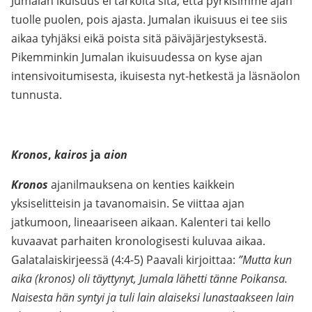
Jumalan ikuisuus ei tarkoita sitä, että pyrkisimme ajan
tuolle puolen, pois ajasta. Jumalan ikuisuus ei tee siis
aikaa tyhjäksi eikä poista sitä päiväjärjestyksestä.
Pikemminkin Jumalan ikuisuudessa on kyse ajan
intensivoitumisesta, ikuisesta nyt-hetkestä ja läsnäolon
tunnusta.
Kronos
,
kairos
ja
aion
Kronos
ajanilmauksena on kenties kaikkein
yksiselitteisin ja tavanomaisin. Se viittaa ajan
jatkumoon, lineaariseen aikaan. Kalenteri tai kello
kuvaavat parhaiten kronologisesti kuluvaa aikaa.
Galatalaiskirjeessä (4:4-5) Paavali kirjoittaa:
”Mutta kun
aika (kronos) oli täyttynyt, Jumala lähetti tänne Poikansa.
Naisesta hän syntyi ja tuli lain alaiseksi lunastaakseen lain