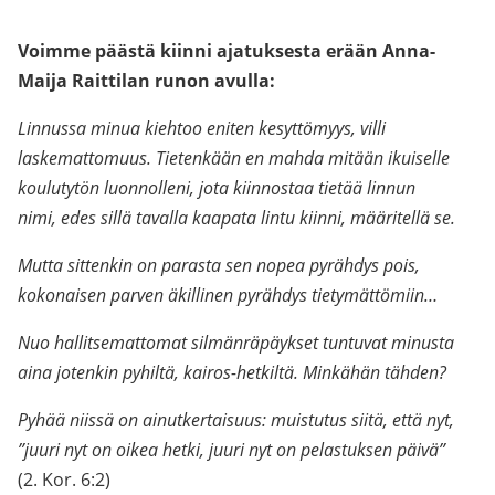
Voimme päästä kiinni ajatuksesta erään Anna-
Maija Raittilan runon avulla:
Linnussa minua kiehtoo eniten kesyttömyys, villi
laskemattomuus. Tietenkään en mahda mitään ikuiselle
koulutytön luonnolleni, jota kiinnostaa tietää linnun
nimi, edes sillä tavalla kaapata lintu kiinni, määritellä se.
Mutta sittenkin on parasta sen nopea pyrähdys pois,
kokonaisen parven äkillinen pyrähdys tietymättömiin…
Nuo hallitsemattomat silmänräpäykset tuntuvat minusta
aina jotenkin pyhiltä, kairos-hetkiltä. Minkähän tähden?
Pyhää niissä on ainutkertaisuus: muistutus siitä, että nyt,
”juuri nyt on oikea hetki, juuri nyt on pelastuksen päivä”
(2. Kor. 6:2)