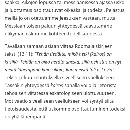
saakka. Aikojen lopussa tai messiaanisessa ajassa usko
ja luottamus osoittautuvat oikeaksi ja todeksi. Pelastus
meillä jo on otettuamme Jeesuksen vastaan, mutta
Messiaan toisen paluun yhteydessä saavutamme
näkymän uskomme kohteen todellisuudesta.
Tavallaan samaan asiaan viittaa Roomalaiskirjeen
teksti (13:11):
”Tehän tiedätte, mikä hetki (kairos) on
käsillä. Teidän on aika herätä unesta, sillä pelastus on nyt
meitä lähempänä kuin silloin, kun meistä tuli uskovia”
.
Teksti jatkuu kehotuksella siveelliseen vaellukseen.
Tässäkin yhteydessä
kairos
-sanalla voi olla retorista
tehoa sen viitatessa eskatologiseen ulottuvuuteen.
Motivaatio siveelliseen vaellukseen voi syntyä siitä
tietoisuudesta, että uskomme osoittautuminen todeksi
on yhä lähempänä.