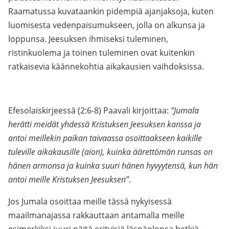
Raamatussa kuvataankin pidempiä ajanjaksoja, kuten
luomisesta vedenpaisumukseen, jolla on alkunsa ja
loppunsa. Jeesuksen ihmiseksi tuleminen,
ristinkuolema ja toinen tuleminen ovat kuitenkin
ratkaisevia käännekohtia aikakausien vaihdoksissa.
Efesolaiskirjeessä (2:6-8) Paavali kirjoittaa:
”Jumala
herätti meidät yhdessä Kristuksen Jeesuksen kanssa ja
antoi meillekin paikan taivaassa osoittaakseen kaikille
tuleville aikakausille (aion), kuinka äärettömän runsas on
hänen armonsa ja kuinka suuri hänen hyvyytensä, kun hän
antoi meille Kristuksen Jeesuksen”
.
Jos Jumala osoittaa meille tässä nykyisessä
maailmanajassa rakkauttaan antamalla meille