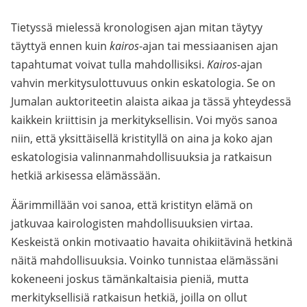
Tietyssä mielessä kronologisen ajan mitan täytyy
täyttyä ennen kuin
kairos
-ajan tai messiaanisen ajan
tapahtumat voivat tulla mahdollisiksi.
Kairos-
ajan
vahvin merkitysulottuvuus onkin eskatologia. Se on
Jumalan auktoriteetin alaista aikaa ja tässä yhteydessä
kaikkein kriittisin ja merkityksellisin. Voi myös sanoa
niin, että yksittäisellä kristityllä on aina ja koko ajan
eskatologisia valinnanmahdollisuuksia ja ratkaisun
hetkiä arkisessa elämässään.
Äärimmillään voi sanoa, että kristityn elämä on
jatkuvaa kairologisten mahdollisuuksien virtaa.
Keskeistä onkin motivaatio havaita ohikiitävinä hetkinä
näitä mahdollisuuksia. Voinko tunnistaa elämässäni
kokeneeni joskus tämänkaltaisia pieniä, mutta
merkityksellisiä ratkaisun hetkiä, joilla on ollut