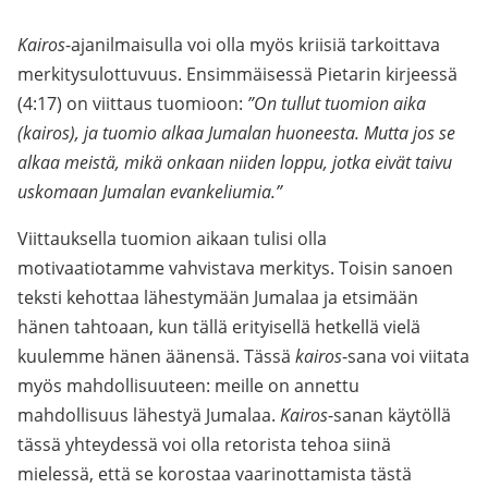
Kairos
-ajanilmaisulla voi olla myös kriisiä tarkoittava
merkitysulottuvuus. Ensimmäisessä Pietarin kirjeessä
(4:17) on viittaus tuomioon:
”On tullut tuomion aika
(kairos), ja tuomio alkaa Jumalan huoneesta. Mutta jos se
alkaa meistä, mikä onkaan niiden loppu, jotka eivät taivu
uskomaan Jumalan evankeliumia.”
Viittauksella tuomion aikaan tulisi olla
motivaatiotamme vahvistava merkitys. Toisin sanoen
teksti kehottaa lähestymään Jumalaa ja etsimään
hänen tahtoaan, kun tällä erityisellä hetkellä vielä
kuulemme hänen äänensä. Tässä
kairos
-sana voi viitata
myös mahdollisuuteen: meille on annettu
mahdollisuus lähestyä Jumalaa.
Kairos
-sanan käytöllä
tässä yhteydessä voi olla retorista tehoa siinä
mielessä, että se korostaa vaarinottamista tästä