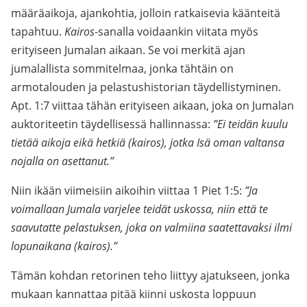
määräaikoja, ajankohtia, jolloin ratkaisevia käänteitä
tapahtuu.
Kairos
-sanalla voidaankin viitata myös
erityiseen Jumalan aikaan. Se voi merkitä ajan
jumalallista sommitelmaa, jonka tähtäin on
armotalouden ja pelastushistorian täydellistyminen.
Apt. 1:7 viittaa tähän erityiseen aikaan, joka on Jumalan
auktoriteetin täydellisessä hallinnassa:
”Ei teidän kuulu
tietää aikoja eikä hetkiä (kairos), jotka Isä oman valtansa
nojalla on asettanut.”
Niin ikään viimeisiin aikoihin viittaa 1 Piet 1:5:
”Ja
voimallaan Jumala varjelee teidät uskossa, niin että te
saavutatte pelastuksen, joka on valmiina saatettavaksi ilmi
lopunaikana (kairos).”
Tämän kohdan retorinen teho liittyy ajatukseen, jonka
mukaan kannattaa pitää kiinni uskosta loppuun