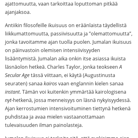
ajattomuutta, vaan tarkoittaa loputtoman pitkää
ajanjaksoa.
Antiikin filosofeille ikuisuus on eräänlaista täydellistä
liikkumattomuutta, passiivisuutta ja ”olemattomuutta”,
jonka tavoitamme ajan tuolla puolen. Jumalan ikuisuus
on päinvastoin olemisen intensiivisyyden
lisääntymistä. Jumalan aika onkin itse asiassa ikuista
läsnäolon hetkeä. Charles Taylor, jonka teokseen
A
Secular Age
tässä viittaan, ei käytä (Augustinusta
seuraten) sanaa
kairos
vaan englannin kielen sanaa
instant
. Tämän voi kuitenkin ymmärtää kairologisena
nyt
-hetkenä, jossa menneisyys on läsnä nykyisyydessä.
Ajan kerrostumien intensivoituminen tiettynä hetkenä
puhdistaa ja avaa mielen vastaanottamaan
tulevaisuuden ilman painolasteja.