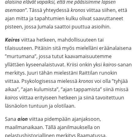
alaisina elävät vapaiksi, että me pääsisimme lapsen
asemaan”
. Tässä yhteydessä
kronos
viittaa siihen, että
ajan mitta ja tapahtumien kulku olivat saavuttaneet
pisteen, jossa Jumala saattoi puuttua asioihin.
Kairos
viittaa hetkeen, mahdollisuuteen tai
tilaisuuteen. Pitäisin sitä myös mielelläni eräänalaisena
”murtumana”, jossa tutut kaavamaisuutemme
yllättäen kyseenalaistuvat. Kriisi onkin yksi
kairos-
sanan
merkitys. Juuri tähän mielestäni Raittilan runokin
viittaa. Psykologisessa mielessä
kronos
voi olla ”tyhjää
aikaa”, ”ajan kulumista”, ”ajan tappamista” siinä missä
kairos
viittaa erityiseen hetkeen ja siinä tavoitettuun
läsnäolon tuntuun ja olotilaan.
Sana
aion
viittaa pidempään ajanjaksoon,
maailmanaikaan. Tällä ajanilmauksella on
pelastushistoriallinen merkitys Raamatussa.