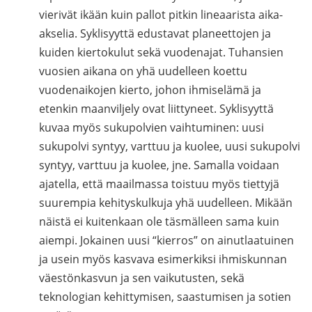
vierivät ikään kuin pallot pitkin lineaarista aika-
akselia. Syklisyyttä edustavat planeettojen ja
kuiden kiertokulut sekä vuodenajat. Tuhansien
vuosien aikana on yhä uudelleen koettu
vuodenaikojen kierto, johon ihmiselämä ja
etenkin maanviljely ovat liittyneet. Syklisyyttä
kuvaa myös sukupolvien vaihtuminen: uusi
sukupolvi syntyy, varttuu ja kuolee, uusi sukupolvi
syntyy, varttuu ja kuolee, jne. Samalla voidaan
ajatella, että maailmassa toistuu myös tiettyjä
suurempia kehityskulkuja yhä uudelleen. Mikään
näistä ei kuitenkaan ole täsmälleen sama kuin
aiempi. Jokainen uusi “kierros” on ainutlaatuinen
ja usein myös kasvava esimerkiksi ihmiskunnan
väestönkasvun ja sen vaikutusten, sekä
teknologian kehittymisen, saastumisen ja sotien