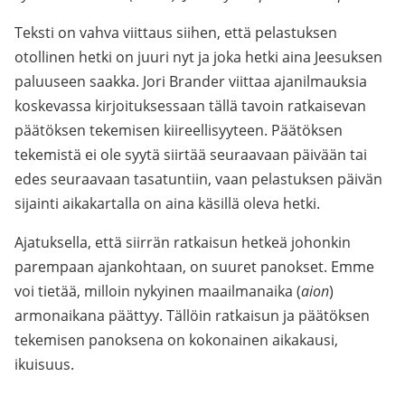
Teksti on vahva viittaus siihen, että pelastuksen
otollinen hetki on juuri nyt ja joka hetki aina Jeesuksen
paluuseen saakka. Jori Brander viittaa ajanilmauksia
koskevassa kirjoituksessaan tällä tavoin ratkaisevan
päätöksen tekemisen kiireellisyyteen. Päätöksen
tekemistä ei ole syytä siirtää seuraavaan päivään tai
edes seuraavaan tasatuntiin, vaan pelastuksen päivän
sijainti aikakartalla on aina käsillä oleva hetki.
Ajatuksella, että siirrän ratkaisun hetkeä johonkin
parempaan ajankohtaan, on suuret panokset. Emme
voi tietää, milloin nykyinen maailmanaika (
aion
)
armonaikana päättyy. Tällöin ratkaisun ja päätöksen
tekemisen panoksena on kokonainen aikakausi,
ikuisuus.