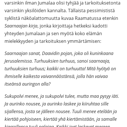
varsinkin ilman Jumalaa olisi tyhjää ja tarkoituksetonta
varsinkin yksilöiden kannalta. Tällaista pessimististä
syklistä näköalattomuutta kuvaa Raamatussa etenkin
Saarnaajan kirja
, jonka kirjoittaja hetkeksi kadotti
yhteyden Jumalaan ja sen myötä koko elämän
mielekkyyden ja tarkoituksen ymmärtämisen:
Saarnaajan sanat, Daavidin pojan, joka oli kuninkaana
Jerusalemissa. Turhuuksien turhuus, sanoi saarnaaja,
turhuuksien turhuus; kaikki on turhuutta! Mitä hyötyä on
ihmiselle kaikesta vaivannäöstänsä, jolla hän vaivaa
itseänsä auringon alla?
Sukupolvi menee, ja sukupolvi tulee, mutta maa pysyy iäti.
Ja aurinko nousee, ja aurinko laskee ja kiiruhtaa sille
sijallensa, josta se jälleen nousee. Tuuli menee etelään ja
kiertää pohjoiseen, kiertää yhä kiertämistään, ja samalle
kierrollensa tuuli palajaa. Kaikki joet laskevat mereen,