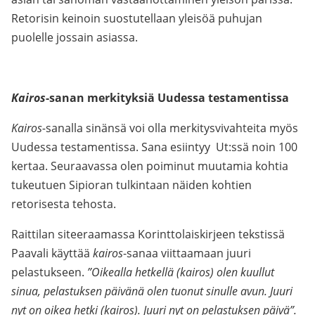
Retorisin keinoin suostutellaan yleisöä puhujan
puolelle jossain asiassa.
Kairos
-sanan merkityksiä Uudessa testamentissa
Kairos-
sanalla sinänsä voi olla merkitysvivahteita myös
Uudessa testamentissa. Sana esiintyy Ut:ssä noin 100
kertaa. Seuraavassa olen poiminut muutamia kohtia
tukeutuen Sipioran tulkintaan näiden kohtien
retorisesta tehosta.
Raittilan siteeraamassa Korinttolaiskirjeen tekstissä
Paavali käyttää
kairos
-sanaa viittaamaan juuri
pelastukseen.
”Oikealla hetkellä (kairos) olen kuullut
sinua, pelastuksen päivänä olen tuonut sinulle avun. Juuri
nyt on oikea hetki (kairos). Juuri nyt on pelastuksen päivä”.