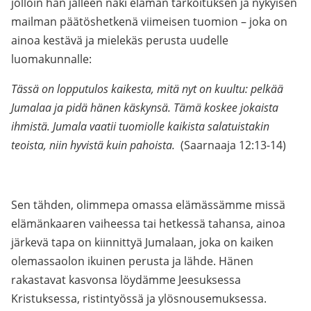
jolloin hän jälleen näki elämän tarkoituksen ja nykyisen
mailman päätöshetkenä viimeisen tuomion – joka on
ainoa kestävä ja mielekäs perusta uudelle
luomakunnalle:
Tässä on lopputulos kaikesta, mitä nyt on kuultu: pelkää
Jumalaa ja pidä hänen käskynsä. Tämä koskee jokaista
ihmistä. Jumala vaatii tuomiolle kaikista salatuistakin
teoista, niin hyvistä kuin pahoista.
(Saarnaaja 12:13-14)
Sen tähden, olimmepa omassa elämässämme missä
elämänkaaren vaiheessa tai hetkessä tahansa, ainoa
järkevä tapa on kiinnittyä Jumalaan, joka on kaiken
olemassaolon ikuinen perusta ja lähde. Hänen
rakastavat kasvonsa löydämme Jeesuksessa
Kristuksessa, ristintyössä ja ylösnousemuksessa.