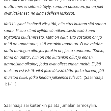
mutta meri ei siitänsä täyty; samaan paikkaan, johon joet
ovat laskeneet, ne aina edelleen laskevat.
Kaikki tyynni itseänsä väsyttää, niin ettei kukaan sitä sanoa
saata. Ei saa silmä kylläänsä näkemisestä eikä korva
täyttänsä kuulemisesta. Mitä on ollut, sitä vastakin on; ja
mitä on tapahtunut, sitä vastakin tapahtuu. Ei ole mitään
uutta auringon alla. Jos jotakin on, josta sanotaan: ”Katso,
tämä on uutta”, niin on sitä kuitenkin ollut jo ennen,
ammoisina aikoina, jotka ovat olleet ennen meitä. Ei jää
muistoa esi-isistä; eikä jälkeläisistäkään, jotka tulevat, jää
muistoa niille, jotka heidän jälkeensä tulevat.
(Saarnaaja
1:1-11)
Saarnaaja sai kuitenkin palata Jumalan armosyliin,