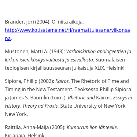
Brander, Jori (2004): Oi niitä aikoja.
http://www.kotisatama.net/fi/raamattujasana/viikonsa
na
.
Mustonen, Matti A. (1948):
Varhaiskirkon apologeettien ja
kirkon isien käsitys valtiosta ja esivallasta.
Suomalaisen
teologisen kirjallisuusseuran julkaisuja XLIX, Helsinki.
Sipiora, Phillip (2002):
Kairos.
The Rhetoric of Time and
Timing in the New Testament. Teoksessa Phillip Sipiora
ja James S. Baumlin (toim.):
Rhetoric and
Kairos.
Essays in
History, Theory ad Praxis.
State University of New York,
New York.
Raittila, Anna-Maija (2005):
Kumarrun ilon lähteelle.
Kirjapaja, Helsinki.