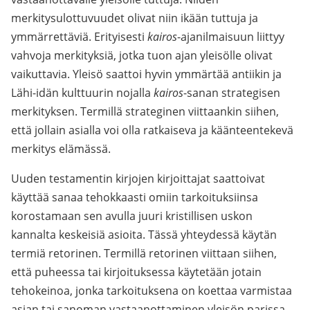
merkitysulottuvuudet olivat niin ikään tuttuja ja
ymmärrettäviä. Erityisesti
kairos
-ajanilmaisuun liittyy
vahvoja merkityksiä, jotka tuon ajan yleisölle olivat
vaikuttavia. Yleisö saattoi hyvin ymmärtää antiikin ja
Lähi-idän kulttuurin nojalla
kairos
-sanan strategisen
merkityksen. Termillä strateginen viittaankin siihen,
että jollain asialla voi olla ratkaiseva ja käänteentekevä
merkitys elämässä.
Uuden testamentin kirjojen kirjoittajat saattoivat
käyttää sanaa tehokkaasti omiin tarkoituksiinsa
korostamaan sen avulla juuri kristillisen uskon
kannalta keskeisiä asioita. Tässä yhteydessä käytän
termiä retorinen. Termillä retorinen viittaan siihen,
että puheessa tai kirjoituksessa käytetään jotain
tehokeinoa, jonka tarkoituksena on koettaa varmistaa
asian tai sanoman vastaanottaminen yleisön parissa.