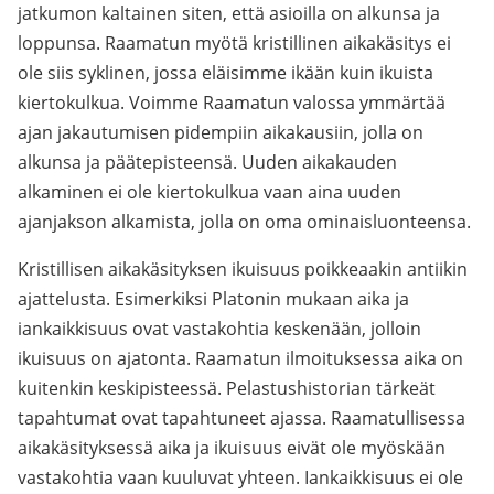
jatkumon kaltainen siten, että asioilla on alkunsa ja
loppunsa. Raamatun myötä kristillinen aikakäsitys ei
ole siis syklinen, jossa eläisimme ikään kuin ikuista
kiertokulkua. Voimme Raamatun valossa ymmärtää
ajan jakautumisen pidempiin aikakausiin, jolla on
alkunsa ja päätepisteensä. Uuden aikakauden
alkaminen ei ole kiertokulkua vaan aina uuden
ajanjakson alkamista, jolla on oma ominaisluonteensa.
Kristillisen aikakäsityksen ikuisuus poikkeaakin antiikin
ajattelusta. Esimerkiksi Platonin mukaan aika ja
iankaikkisuus ovat vastakohtia keskenään, jolloin
ikuisuus on ajatonta. Raamatun ilmoituksessa aika on
kuitenkin keskipisteessä. Pelastushistorian tärkeät
tapahtumat ovat tapahtuneet ajassa. Raamatullisessa
aikakäsityksessä aika ja ikuisuus eivät ole myöskään
vastakohtia vaan kuuluvat yhteen. Iankaikkisuus ei ole