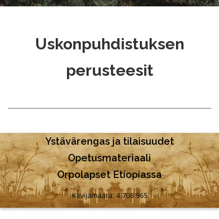
Uskonpuhdistuksen
perusteesit
Ystävärengas ja tilaisuudet
Opetusmateriaali
Orpolapset Etiopiassa
Kävijämäärä: 4 708 965