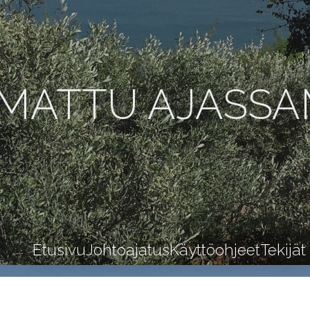
MATTU AJASS
Etusivu
Johtoajatus
Käyttöohjeet
Tekijät