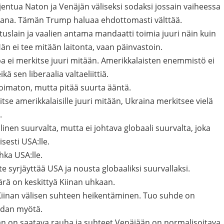
entua Naton ja Venäjän väliseksi sodaksi jossain vaiheessa
mukana. Tämän Trump haluaa ehdottomasti välttää.
tuslain ja vaalien antama mandaatti toimia juuri näin kuin
n ei tee mitään laitonta, vaan päinvastoin.
a ei merkitse juuri mitään. Amerikkalaisten enemmistö ei
ä sen liberaalia valtaeliittiä.
oimaton, mutta pitää suurta ääntä.
se amerikkalaisille juuri mitään, Ukraina merkitsee vielä
.
linen suurvalta, mutta ei johtava globaali suurvalta, joka
sesti USA:lle.
hka USA:lle.
ite syrjäyttää USA ja nousta globaaliksi suurvallaksi.
ä on keskittyä Kiinan uhkaan.
a Kiinan välisen suhteen heikentäminen. Tuo suhde on
odan myötä.
an on saatava rauha ja suhteet Venäjään on normalisoitava.