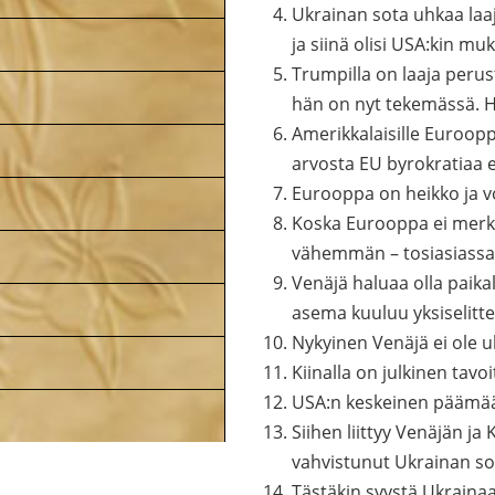
Ukrainan sota uhkaa laaj
ja siinä olisi USA:kin 
Trumpilla on laaja perus
hän on nyt tekemässä. Hä
Amerikkalaisille Euroopp
arvosta EU byrokratiaa eik
Eurooppa on heikko ja v
Koska Eurooppa ei merkit
vähemmän – tosiasiassa
Venäjä haluaa olla paikal
asema kuuluu yksiselittei
Nykyinen Venäjä ei ole u
Kiinalla on julkinen tavo
USA:n keskeinen päämäär
Siihen liittyy Venäjän j
vahvistunut Ukrainan s
Tästäkin syystä Ukraina