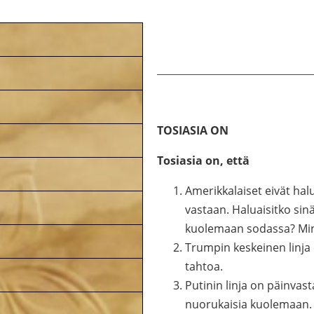
TOSIASIA ON
Tosiasia on, että
Amerikkalaiset eivät ha
vastaan. Haluaisitko sin
kuolemaan sodassa? Min
Trumpin keskeinen linja
tahtoa.
Putinin linja on päinvas
nuorukaisia kuolemaan.