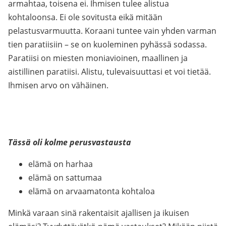
armahtaa, toisena ei. Ihmisen tulee alistua
kohtaloonsa. Ei ole sovitusta eikä mitään
pelastusvarmuutta. Koraani tuntee vain yhden varman
tien paratiisiin – se on kuoleminen pyhässä sodassa.
Paratiisi on miesten moniavioinen, maallinen ja
aistillinen paratiisi. Alistu, tulevaisuuttasi et voi tietää.
Ihmisen arvo on vähäinen.
Tässä oli kolme perusvastausta
elämä on harhaa
elämä on sattumaa
elämä on arvaamatonta kohtaloa
Minkä varaan sinä rakentaisit ajallisen ja ikuisen