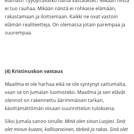
elämäsi? Tyydyttävätkö nämä vastaukset? Mikään niistä
ei tuo rauhaa. Mikään näistä ei rohkaise elämään,
rakastamaan ja iloitsemaan. Kaikki ne ovat vastoin
elämän realiteetteja. On olemassa jotain parempaa ja
suurempaa.
(4) Kristinuskon vastaus
Maailma ei ole harhaa eikä se ole syntynyt sattumalta,
vaan se on Jumalan luomisteko. Maailma ja sen elävät
olennot on rakennettu äärimmäisen tarkan,
käsittämättömän viisaan suunnittelun tuloksena.
Siksi Jumala sanoo sinulle:
Minä olen sinun Luojasi. Sinä
olet minun kuvani, kallisarvoinen, tärkeä ja rakas. Sinä olet