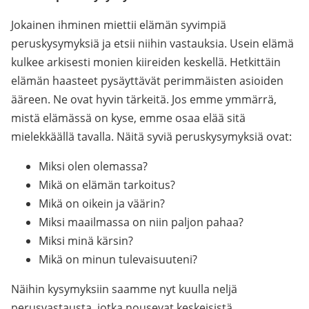
Jokainen ihminen miettii elämän syvimpiä
peruskysymyksiä ja etsii niihin vastauksia. Usein elämä
kulkee arkisesti monien kiireiden keskellä. Hetkittäin
elämän haasteet pysäyttävät perimmäisten asioiden
ääreen. Ne ovat hyvin tärkeitä. Jos emme ymmärrä,
mistä elämässä on kyse, emme osaa elää sitä
mielekkäällä tavalla. Näitä syviä peruskysymyksiä ovat:
Miksi olen olemassa?
Mikä on elämän tarkoitus?
Mikä on oikein ja väärin?
Miksi maailmassa on niin paljon pahaa?
Miksi minä kärsin?
Mikä on minun tulevaisuuteni?
Näihin kysymyksiin saamme nyt kuulla neljä
perusvastausta, jotka nousevat keskeisistä