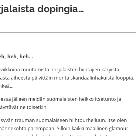
jalaista dopingia…
eh, heh, heh…
iikkoina muutamista norjalaisten hiihtäjien käryistä.
masta aiheesta päivittäin monta skandaalinhakuista lööppiä.
enkeä…
essä jälleen meidän suomalaisten heikko itsetunto ja
ttävät ne toisetkin!
i syvän trauman suomalaiseen hiihtourheiluun. Itse olen
a käännekohta parempaan. Silloin kaikki maallinen glamour