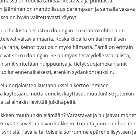
lämässä on todella tärkeää, kestävää ja puhdasta.
iinnijääminen on mahdollisuus parempaan ja samalla vakava
ssa on hyvin valitettavasti käynyt.
pu-urheilusta perustuu dopingiin. Toki lähtökohtana on
oittelevat valtavia määriä. Koska kilpailu on äärimmäisen
ja raha, keinot ovat osin myös hämäriä. Tämä on erittäin
 eivät sorru dopingiin. Se on myös terveydelle vaarallista,
nismit viritetään huippuunsa ja tietyt suojamekanismit
kuollut ennenaikaisesti, etenkin sydänkohtauksiin.
elu norjalaisten kustannuksella kertoo ihmisen
noja käytetään, mutta onneksi käyttävät muutkin! Se jotenkin
 tai ainakin lievittää julkihäpeää.
 kaikkeen muuhunkin elämään? Varastavat ja huijaavat monet
eriaate soveltuu aivan kaikkeen. Lopulta juuri näinhän me
ntisiä. Tavalla tai toisella sorrumme epärehellisyyteen ja