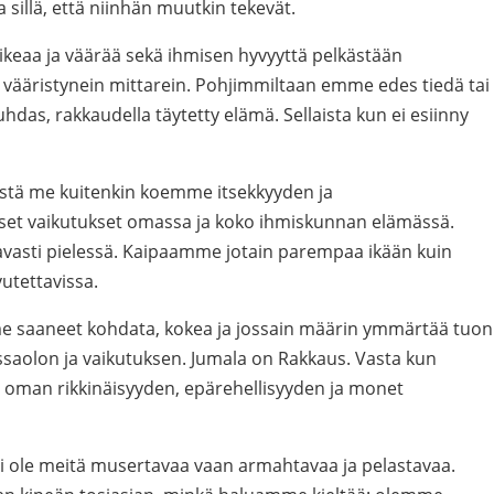
a sillä, että niinhän muutkin tekevät.
eaa ja väärää sekä ihmisen hyvyyttä pelkästään
 ja vääristynein mittarein. Pohjimmiltaan emme edes tiedä tai
puhdas, rakkaudella täytetty elämä. Sellaista kun ei esiinny
yystä me kuitenkin koemme itsekkyyden ja
t vaikutukset omassa ja koko ihmiskunnan elämässä.
avasti pielessä. Kaipaamme jotain parempaa ikään kuin
vutettavissa.
 saaneet kohdata, kokea ja jossain määrin ymmärtää tuon
saolon ja vaikutuksen. Jumala on Rakkaus. Vasta kun
man rikkinäisyyden, epärehellisyyden ja monet
ei ole meitä musertavaa vaan armahtavaa ja pelastavaa.