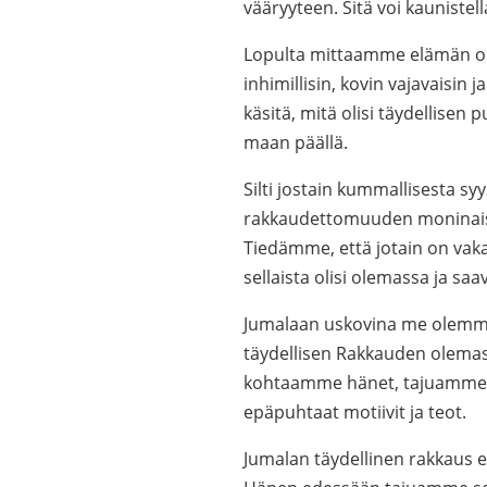
vääryyteen. Sitä voi kaunistell
Lopulta mittaamme elämän oik
inhimillisin, kovin vajavaisin
käsitä, mitä olisi täydellisen 
maan päällä.
Silti jostain kummallisesta s
rakkaudettomuuden moninaise
Tiedämme, että jotain on vak
sellaista olisi olemassa ja saa
Jumalaan uskovina me olemme
täydellisen Rakkauden olemas
kohtaamme hänet, tajuamme o
epäpuhtaat motiivit ja teot.
Jumalan täydellinen rakkaus 