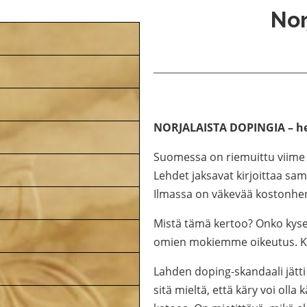
Nor
NORJALAISTA DOPINGIA – h
Suomessa on riemuittu viime v
Lehdet jaksavat kirjoittaa sa
Ilmassa on väkevää kostonh
Mistä tämä kertoo? Onko kyse
omien mokiemme oikeutus. Käy
Lahden doping-skandaali jätt
sitä mieltä, että käry voi oll