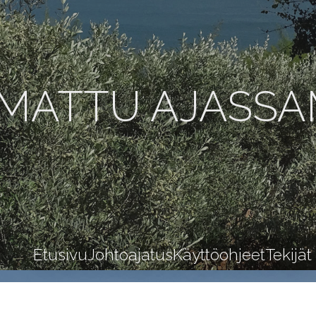
MATTU AJASS
Etusivu
Johtoajatus
Käyttöohjeet
Tekijät