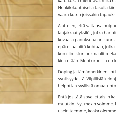
katoaa. On mietittävä, mikä e
Henkilökohtaisella tasolla k
vaara kuten joissakin tapauksi
Ajattelen, että valtaosa huip
lahjakkaat yksilöt, jotka harj
kovaa ja panoksena on kunnia 
epäreilua niitä kohtaan, jotka
kun elimistön normaalit meka
kierretään. Moni urheilija on 
Doping ja tämänhetkinen ilott
syntisyydestä. Vilpillisiä kei
helpottaa syyllistä omaatuntoa
Entä jos tätä sovellettaisiin
muutkin. Nyt mekin voimme. P
usein teemme, koska olemme sy