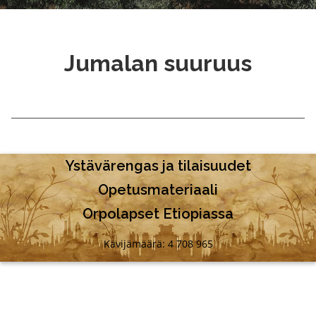
Jumalan suuruus
Ystävärengas ja tilaisuudet
Opetusmateriaali
Orpolapset Etiopiassa
Kävijämäärä: 4 708 965