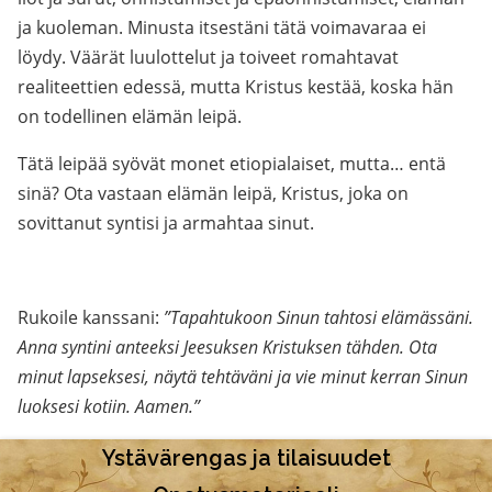
ja kuoleman. Minusta itsestäni tätä voimavaraa ei
löydy. Väärät luulottelut ja toiveet romahtavat
realiteettien edessä, mutta Kristus kestää, koska hän
on todellinen elämän leipä.
Tätä leipää syövät monet etiopialaiset, mutta… entä
sinä? Ota vastaan elämän leipä, Kristus, joka on
sovittanut syntisi ja armahtaa sinut.
Rukoile kanssani:
”Tapahtukoon Sinun tahtosi elämässäni.
Anna syntini anteeksi Jeesuksen Kristuksen tähden. Ota
minut lapseksesi, näytä tehtäväni ja vie minut kerran Sinun
luoksesi kotiin. Aamen.”
Ystävärengas ja tilaisuudet