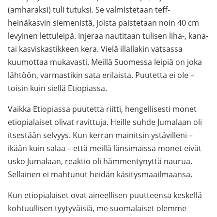
(amharaksi) tuli tutuksi. Se valmistetaan teff-
heinäkasvin siemenistä, joista paistetaan noin 40 cm
levyinen lettuleipä. Injeraa nautitaan tulisen liha-, kana-
tai kasviskastikkeen kera. Vielä illallakin vatsassa
kuumottaa mukavasti. Meillä Suomessa leipiä on joka
lähtöön, varmastikin sata erilaista. Puutetta ei ole –
toisin kuin siellä Etiopiassa.
Vaikka Etiopiassa puutetta riitti, hengellisesti monet
etiopialaiset olivat ravittuja. Heille suhde Jumalaan oli
itsestään selvyys. Kun kerran mainitsin ystävilleni –
ikään kuin salaa – että meillä länsimaissa monet eivät
usko Jumalaan, reaktio oli hämmentynyttä naurua.
Sellainen ei mahtunut heidän käsitysmaailmaansa.
Kun etiopialaiset ovat aineellisen puutteensa keskellä
kohtuullisen tyytyväisiä, me suomalaiset olemme