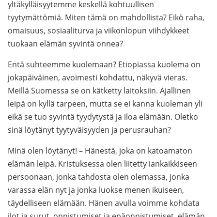
yltäkylläisyytemme keskellä kohtuullisen
tyytymättömiä. Miten tämä on mahdollista? Eikö raha,
omaisuus, sosiaaliturva ja viikonlopun viihdykkeet
tuokaan elämän syvintä onnea?
Entä suhteemme kuolemaan? Etiopiassa kuolema on
jokapäiväinen, avoimesti kohdattu, näkyvä vieras.
Meillä Suomessa se on kätketty laitoksiin. Ajallinen
leipä on kyllä tarpeen, mutta se ei kanna kuoleman yli
eikä se tuo syvintä tyydytystä ja iloa elämään. Oletko
sinä löytänyt tyytyväisyyden ja perusrauhan?
Minä olen löytänyt! – Hänestä, joka on katoamaton
elämän leipä. Kristuksessa olen liitetty iankaikkiseen
persoonaan, jonka tahdosta olen olemassa, jonka
varassa elän nyt ja jonka luokse menen ikuiseen,
täydelliseen elämään. Hänen avulla voimme kohdata
ilot ja surut, onnistumiset ja epäonnistumiset, elämän