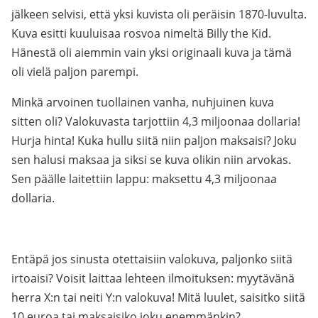
jälkeen selvisi, että yksi kuvista oli peräisin 1870-luvulta.
Kuva esitti kuuluisaa rosvoa nimeltä Billy the Kid.
Hänestä oli aiemmin vain yksi originaali kuva ja tämä
oli vielä paljon parempi.
Minkä arvoinen tuollainen vanha, nuhjuinen kuva
sitten oli? Valokuvasta tarjottiin 4,3 miljoonaa dollaria!
Hurja hinta! Kuka hullu siitä niin paljon maksaisi? Joku
sen halusi maksaa ja siksi se kuva olikin niin arvokas.
Sen päälle laitettiin lappu: maksettu 4,3 miljoonaa
dollaria.
Entäpä jos sinusta otettaisiin valokuva, paljonko siitä
irtoaisi? Voisit laittaa lehteen ilmoituksen: myytävänä
herra X:n tai neiti Y:n valokuva! Mitä luulet, saisitko siitä
10 euroa tai maksaisiko joku enemmänkin?