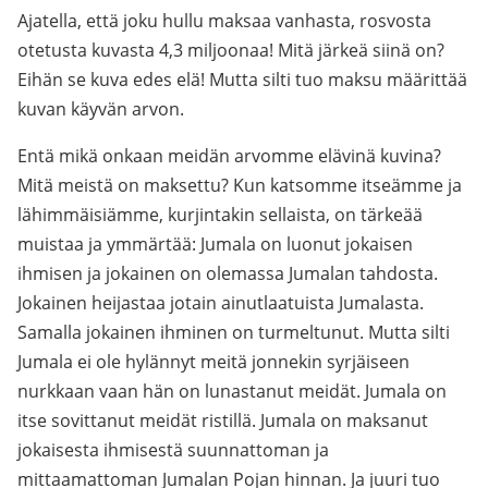
Ajatella, että joku hullu maksaa vanhasta, rosvosta
otetusta kuvasta 4,3 miljoonaa! Mitä järkeä siinä on?
Eihän se kuva edes elä! Mutta silti tuo maksu määrittää
kuvan käyvän arvon.
Entä mikä onkaan meidän arvomme elävinä kuvina?
Mitä meistä on maksettu? Kun katsomme itseämme ja
lähimmäisiämme, kurjintakin sellaista, on tärkeää
muistaa ja ymmärtää: Jumala on luonut jokaisen
ihmisen ja jokainen on olemassa Jumalan tahdosta.
Jokainen heijastaa jotain ainutlaatuista Jumalasta.
Samalla jokainen ihminen on turmeltunut. Mutta silti
Jumala ei ole hylännyt meitä jonnekin syrjäiseen
nurkkaan vaan hän on lunastanut meidät. Jumala on
itse sovittanut meidät ristillä. Jumala on maksanut
jokaisesta ihmisestä suunnattoman ja
mittaamattoman Jumalan Pojan hinnan. Ja juuri tuo