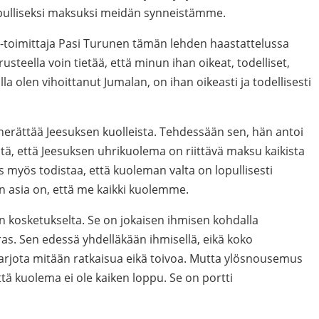
lopulliseksi maksuksi meidän synneistämme.
i-toimittaja Pasi Turunen tämän lehden haastattelussa
teella voin tietää, että minun ihan oikeat, todelliset,
illa olen vihoittanut Jumalan, on ihan oikeasti ja todellisesti
 herättää Jeesuksen kuolleista. Tehdessään sen, hän antoi
itä, että Jeesuksen uhrikuolema on riittävä maksu kaikista
yös todistaa, että kuoleman valta on lopullisesti
 asia on, että me kaikki kuolemme.
n kosketukselta. Se on jokaisen ihmisen kohdalla
s. Sen edessä yhdelläkään ihmisellä, eikä koko
tarjota mitään ratkaisua eikä toivoa. Mutta ylösnousemus
että kuolema ei ole kaiken loppu. Se on portti