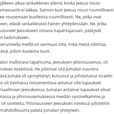
älkeen alkaa iankaikkinen elämä, koska Jeesus nousi
olemassaolo ei lakkaa. Samoin kuin Jeesus nousi ruumiillisesti
lee nousemaan kuolleista ruumiillisesti. Ne, jotka ovat
en, elävät iankaikkisesti hänen yhteydessään. Ne, jotka
vautuneet Jeesukseen omana Vapahtajanaan, päätyvät
en kadotukseen.
rusteella meillä on varmuus siitä, mikä meitä odottaa.
ivä, jolloin kuolema kuoli.
lon mullistava tapahtuma, Jeesuksen ylösnousemus, oli
stuksen keskiössä. He julistivat sitä Jumalan suurena
ävä Jumala oli synnyttänyt, kutsunut ja johdattanut Israelin
 oli Vanhassa testamentissa antanut sille lupaukset
t maailmaan Jeesuksessa. Jumalan antamat lupaukset olivat
emassa ja ylösnousemuksessa meidän syntivelkamme ja
i sovitettu. Ylösnousseen Jeesuksen nimessä julistettiin
 mahdollisuutta palata Jumalan yhteyteen.