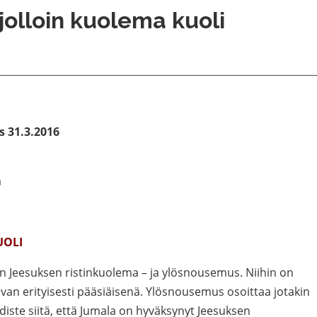
jolloin kuolema kuoli
s 31.3.2016
a
UOLI
n Jeesuksen ristinkuolema – ja ylösnousemus. Niihin on
aivan erityisesti pääsiäisenä. Ylösnousemus osoittaa jotakin
diste siitä, että Jumala on hyväksynyt Jeesuksen