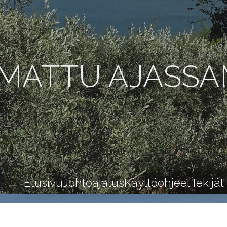
MATTU AJASS
Etusivu
Johtoajatus
Käyttöohjeet
Tekijät