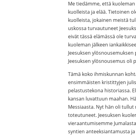
Me tiedämme, että kuoleman j
kuolleista ja elää. Tietoinen 
kuolleista, jokainen meistä tu
uskossa turvautuneet Jeesukse
eivät tässä elämässä ole tur
kuoleman jälkeen iankaikkise
Jeesuksen ylösnousemuksen pe
Jeesuksen ylösnousemus oli pä
Tämä koko ihmiskunnan kohta
ensimmäisten kristittyjen juli
pelastustekona historiassa. El
kansan luvattuun maahan. Hän
Messiaasta. Nyt hän oli tullu
toteutuneet. Jeesuksen kuol
vieraantumisemme Jumalasta ol
syntien anteeksiantamusta ja