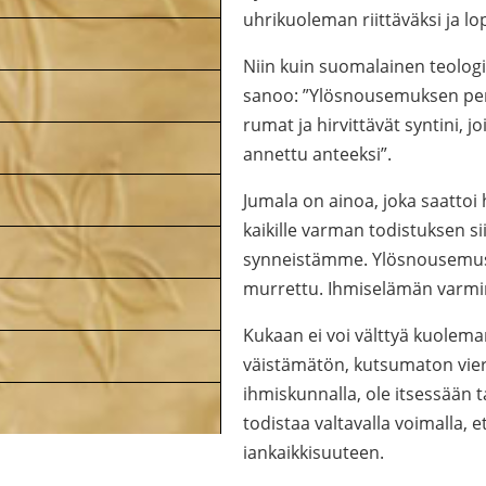
uhrikuoleman riittäväksi ja 
Niin kuin suomalainen teolog
sanoo: ”Ylösnousemuksen perus
rumat ja hirvittävät syntini, jo
annettu anteeksi”.
Jumala on ainoa, joka saattoi
kaikille varman todistuksen si
synneistämme. Ylösnousemus m
murrettu. Ihmiselämän varmin
Kukaan ei voi välttyä kuolema
väistämätön, kutsumaton viera
ihmiskunnalla, ole itsessään 
todistaa valtavalla voimalla, 
iankaikkisuuteen.